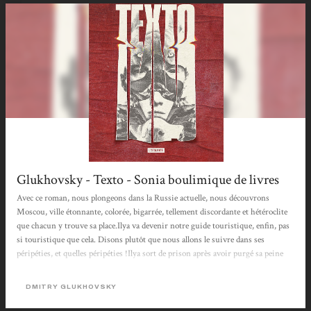
Glukhovsky - Texto - Sonia boulimique de livres
Avec ce roman, nous plongeons dans la Russie actuelle, nous découvrons
Moscou, ville étonnante, colorée, bigarrée, tellement discordante et hétéroclite
que chacun y trouve sa place.Ilya va devenir notre guide touristique, enfin, pas
si touristique que cela. Disons plutôt que nous allons le suivre dans ses
péripéties, et quelles péripéties !Ilya sort de prison après avoir purgé sa peine
pour trafic de drogue. N’ayant aucun endroit où aller, il retourne naturellement
chez sa mère. Or celle-ci est morte d’un infarctus deux jours auparavant.Ilya a
DMITRY GLUKHOVSKY
passé 7 ans dans la zone, cette...