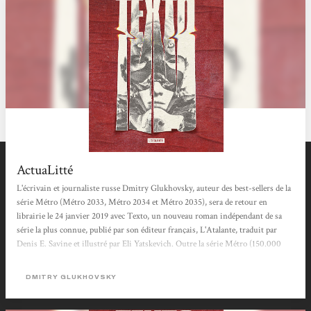
ActuaLitté
L'écrivain et journaliste russe Dmitry Glukhovsky, auteur des best-sellers de la
série Métro (Métro 2033, Métro 2034 et Métro 2035), sera de retour en
librairie le 24 janvier 2019 avec Texto, un nouveau roman indépendant de sa
série la plus connue, publié par son éditeur français, L'Atalante, traduit par
Denis E. Savine et illustré par Eli Yatskevich. Outre la série Métro (150.000
exemplaires vendus en poche depuis janvier 2017), dont le dernier tome, Métro
2035, a été publié en 2015 par L'Atalante, Dmitry Glukhovsky écrit
DMITRY GLUKHOVSKY
régulièrement des ouvrages...