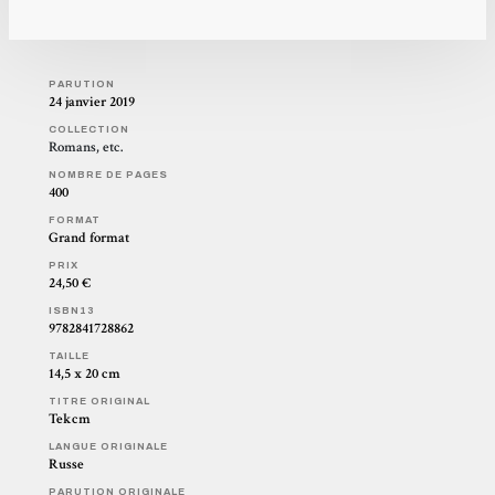
PARUTION
24 janvier 2019
COLLECTION
Romans, etc.
NOMBRE DE PAGES
400
FORMAT
Grand format
PRIX
24,50 €
ISBN13
9782841728862
TAILLE
14,5 x 20 cm
TITRE ORIGINAL
Tekcm
LANGUE ORIGINALE
Russe
PARUTION ORIGINALE