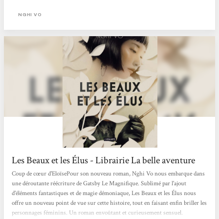
et leurs rapports entre eux que Nghi Vo propose des variations. Jordan Baker
devient ainsi une jeune femme libre, queer et indépendante, essayant de faire
NGHI VO
oublier (et d’oublier elle-même) ses origines vietnamiennes, dans une...
Les Beaux et les Élus - Librairie La belle aventure
Coup de cœur d'EloïsePour son nouveau roman, Nghi Vo nous embarque dans
une déroutante réécriture de Gatsby Le Magnifique. Sublimé par l'ajout
d'éléments fantastiques et de magie démoniaque, Les Beaux et les Élus nous
offre un nouveau point de vue sur cette histoire, tout en faisant enfin briller les
personnages féminins. Un roman envoûtant et curieusement sensuel.