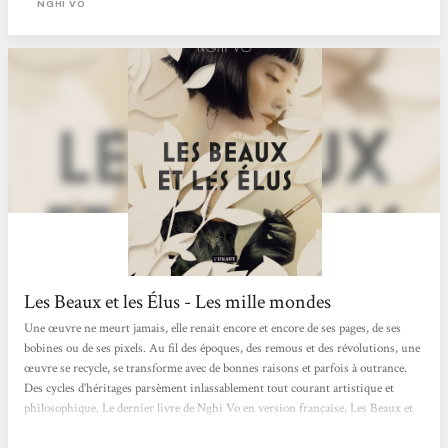
NGHI VO
Les Beaux et les Élus - Les mille mondes
Une œuvre ne meurt jamais, elle renaît encore et encore de ses pages, de ses
bobines ou de ses pixels. Au fil des époques, des remous et des révolutions, une
œuvre se recycle, se transforme avec de bonnes raisons et parfois à outrance.
Des cycles d’héritages parsèment inlassablement tout courant artistique et
philosophique. Le dernier livre de Nghi Vo en version française, Les Beaux et
les Élus (The Choosen and the Beautiful) est une formidable et douce-amère