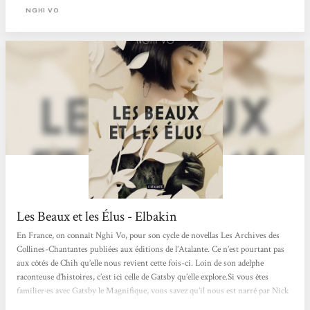
des foules d’interrogation. C’est au cours d’une de ces fêtes qu’il va tomber
NGHI VO
amoureux d’une jeune femme...
Les Beaux et les Élus - Elbakin
En France, on connaît Nghi Vo, pour son cycle de novellas Les Archives des
Collines-Chantantes publiées aux éditions de l’Atalante. Ce n’est pourtant pas
aux côtés de Chih qu’elle nous revient cette fois-ci. Loin de son adelphe
raconteuse d’histoires, c’est ici celle de Gatsby qu’elle explore.Si vous êtes
familier·es avec Gatsby le Magnifique, vous savez qu’il nous est narré par Nick
Carraway, cousin de Daisy, voisin de Gatsby, et messager de leur amour. Nick,