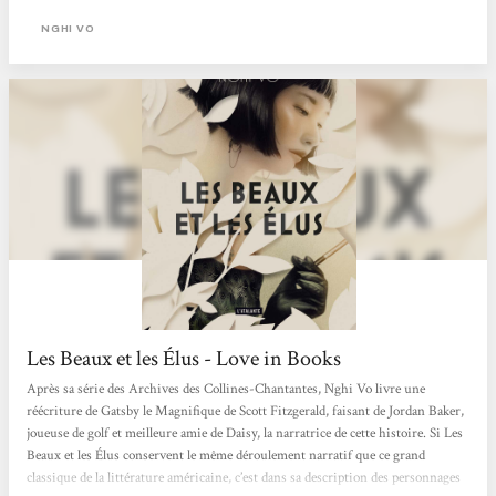
personne ne l'oublie jamais vraiment, et c'est pourquoi elle quitte Louisville
après la mort des Baker, et retrouvera à New York celle qui est devenue Daisy
NGHI VO
Buchanan après son mariage avec Tom. Adoptée par Sigourney Howard, une
amie de Mme Baker, Jordan côtoie la jeunesse dorée des années...
Les Beaux et les Élus - Love in Books
Après sa série des Archives des Collines-Chantantes, Nghi Vo livre une
réécriture de Gatsby le Magnifique de Scott Fitzgerald, faisant de Jordan Baker,
joueuse de golf et meilleure amie de Daisy, la narratrice de cette histoire. Si Les
Beaux et les Élus conservent le même déroulement narratif que ce grand
classique de la littérature américaine, c’est dans sa description des personnages