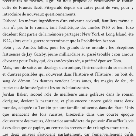
réécritures de mythes, Nghi Vo nous propose de redécouvrir le roman
culte de Francis Scott Fitzgerald depuis un autre point de vue, pour y
introduire de nouveaux questionnements.
D’abord, les mêmes ingrédients d’un enivrant cocktail, familiers même si
l’on n’a pas lu le roman, tant l’esthétique des années 1920 et leur luxe
décadent font partie de la mémoire partagée : New York et Long Island, été
1922, alors que la guerre se termine et que la Prohibition bat son
plein ; les Années folles, pour les grands de ce monde ; les réceptions
fastueuses de Jay Gatsby, jeune milliardaire au passé trouble ; son amour
dévorant pour Daisy qui, des années plus tôt, a préféré épouser Tom.
Mais, tout de suite, un décalage uchronique, l’introduction du surnaturel,
et d’autres possibles qui s’ouvrent dans l’histoire et l’Histoire : on boit du
sang de démon, les damnés vendent leurs âmes, des magies de feu, de
papier ou de fumée égaient les nuits éblouissantes.
Jordan Baker, second rôle de meilleure amie golfeuse dans le roman
d’origine, devient la narratrice, et plus encore : notre guide entre deux
mondes, adoptée au Tonkin par une famille influente, dans des États-Unis
que menacent des lois racistes, bisexuelle dans une courte époque
d’ouverture des mœurs, détentrice autodidacte du pouvoir d’insuffler la vie
à des découpes de papier, au centre des secrets et des triangles amoureux.
Les deux univers s’associent parfaitement, car l’émerveillement qu’ils