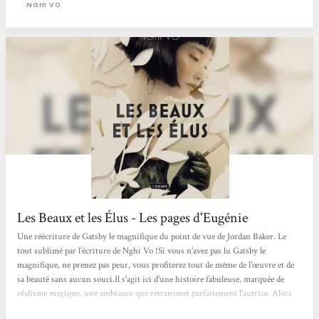
réécriture du roman culte Gatsby le Magnifique écrit par Francis Scott
NGHI VO
Fitzgerald en 1925 et entré dans le domaine public en 2021....
Les Beaux et les Élus - Les pages d'Eugénie
Une réécriture de Gatsby le magnifique du point de vue de Jordan Baker. Le
tout sublimé par l'écriture de Nghi Vo !Si vous n'avez pas lu Gatsby le
magnifique, ne prenez pas peur, vous profiterez tout de même de l'œuvre et de
sa beauté sans aucun souci.Il s'agit ici d'une histoire fabuleuse, marquée de
réalisme magique, une ambiance que retransmet parfaitement l'autrice. Alors
entrez dans cet univers où la réalité se mêle à l'étrange et ne s'arrête pas aux