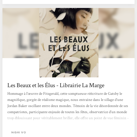
Les Beaux et les Élus - Librairie La Marge
Hommage à l’œuvre de Fitzgerald, cette somptueuse réécriture de Gatsby le
magnifique, gorgée de réalisme magique, nous entraîne dans le sillage d’une
Jordan Baker oscillant entre deux mondes. Témoin de la vie désordonnée de ses
compatriotes, participante enjouée de toutes les fêtes, observatrice d’un monde
trop éblouissant pour véritablement briller, elle offre un point de vue féminin -
souvent cynique, parfois distrait - sur l’histoire d’amour tragique qui se
déroule sous ses yeux. Un roman glamour, tour à tour doux et cruel, qui
NGHI VO
pourra tenter les...