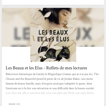
Nghi Vo la transforme en jeune femme sûre d'elle, libre...
Les Beaux et les Elus - Reflets de mes lectures
Réécriture fantastique de Gatsby le Magnifique (roman que je n’ai pas lu), The
Chosen and the Beautiful prend le point de vu de Jordan Baker, une jeune
femme de bonne famille, mais d’origine asiatique (adoptée) et queer, dont
l’exotisme est à la fois une attraction et une difficulté dans la bonne société.
Lors d’un été, elle se retrouve liée, avec son petit ami Nick, son amie Daisy
(mariée à Tom) au représentant des sans-âmes (ceux qui ont vendu leurs âmes
au diable) : le flamboyant Gatsby. Histoire fantastique (avec de la « magie » à
NGHI VO