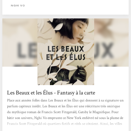
Daisy, Gatsby. Voici donc trois protagonistes du roman de Fitzgerald. Mais
NGHI VO
avec elleux, une quatrième personne, presque inexistante (quoique...
Les Beaux et les Élus - Fantasy à la carte
Place aux années folles dans Les Beaux et les Élus qui donnent à sa signature un
parfum capiteux inédit. Les Beaux et les Élus est une réécriture très onirique
du mythique roman de Francis Scott Fitzgerald, Gatsby le Magnifique. Pour
bâtir son univers, Nghi Vo emprunte ce New York enfiévré né sous la plume de
Francis Scott Fitzgerald où quartiers fictifs et réels se côtoient. Ainsi, les villes
de West et East Egg situées dans l'Etat de New York, sans oublier les fameux