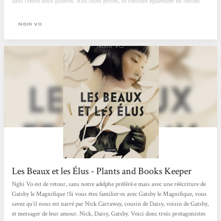
dans l'entre deux guerres. Aux clubs privés, se côtoient également les cercles
ésotériques et les cultes. Ici on y boit du Gin autant que le sang de démon. Nghi
Vo réinvente l'univers du roman de Fitzgerald, "Gatsby", que j'avoue n'avoir...
NGHI VO
Les Beaux et les Élus - Plants and Books Keeper
Nghi Vo est de retour, sans notre adelphe préféré·e mais avec une réécriture de
Gatsby le Magnifique !Si vous êtes familier·es avec Gatsby le Magnifique, vous
savez qu’il nous est narré par Nick Carraway, cousin de Daisy, voisin de Gatsby,
et messager de leur amour. Nick, Daisy, Gatsby. Voici donc trois protagonistes