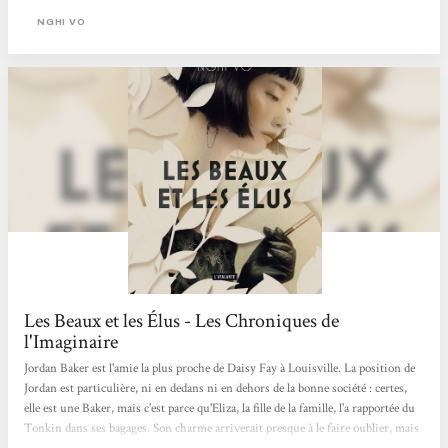
speakeasies renaissent de leurs cendres pour nous emporter dans un tourbillon
NGHI VO
festif où la bonne société...
Les Beaux et les Élus - Les Chroniques de
l'Imaginaire
Jordan Baker est l'amie la plus proche de Daisy Fay à Louisville. La position de
Jordan est particulière, ni en dedans ni en dehors de la bonne société : certes,
elle est une Baker, mais c'est parce qu'Eliza, la fille de la famille, l'a rapportée du
Tonkin dans ses bagages. Son charme arriverait presque à le faire oublier, mais