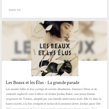
que nous sommes bien évidemment plongés dans les Années folles et que l’on
retrouve tous les personnages qui entourent Gatsby : Nick, Daisy, Tom mais
NGHI VO
surtout Jordan, puisque c’est...
Les Beaux et les Élus - La grande parade
Les années folles et leur cortège de soirées décadentes, d’amours libres et de
cocktails explosifs sont le décor où évolue Jordan Baker, une jeune femme
originaire du Tonkin, adoptée par une famille américaine aisée. Elle vit dans la
haute société, à la fois intégrée et exclue de la jeunesse dorée. Jordan passe l’été
1922 en compagnie de Daisy Fay, et fait la connaissance de son cousin Nick