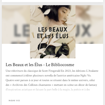
Les Beaux et les Élus - Le Bibliocosme
Une réécriture du classique de Scott Fitzgerald En 2023, les éditions L’Atalante
ont commencé à éditer plusieurs novella de l’autrice américaine Nghi Vo.
Quatre sont parues à ce jour et toutes se situent dans le même univers, celui
des « Archives des Collines chantantes » mettant en scène un décor de fantasy
d’inspiration asiatique et faisant la part belle à la magie, la poésie et à des
parcours de femmes hors du commun. Cette fois, c’est un roman que l’éditeur a
choisi de traduire, et l’univers n’a rien à voir avec celui...
NGHI VO