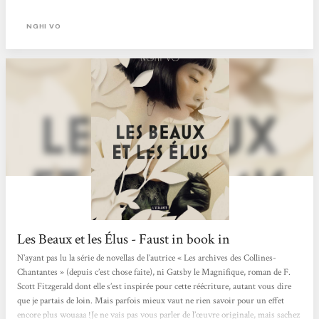
l'histoire d'amour impossible entre Gatsby et Daisy, le tout sous la sublime
plume de l'autrice. À lire absolument ! Clémence
NGHI VO
Les Beaux et les Élus - Faust in book in
N’ayant pas lu la série de novellas de l’autrice « Les archives des Collines-
Chantantes » (depuis c’est chose faite), ni Gatsby le Magnifique, roman de F.
Scott Fitzgerald dont elle s’est inspirée pour cette réécriture, autant vous dire
que je partais de loin. Mais parfois mieux vaut ne rien savoir pour un effet
encore plus wouaaa !Je ne vais pas vous parler de l’œuvre originale, mais sachez