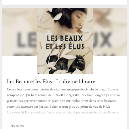
Les Beaux et les Elus - La divine libraire
Cette réécriture queer teintée de réalisme magique de Gatsby le magnifique est
somptueuse. J'ai lu le roman de F. Scott Fitzgerald il y a bien longtemps et je ne
pensais pas éprouver autant de plaisir en me replongeant dans cette histoire,
cette fois racontée par Jordan Baker et non plus du point de vue de Nick
Carraway.Si l'on se réfère à l'œuvre originale, le personnage de Jordan Baker est
décrit comme un personnage secondaire dont les seules caractéristiques sont
d'être golfeuse professionnelle et l'amie de Daisy ; dans cette version, l'autrice
NGHI VO