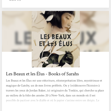
Les Beaux et les Élus - Books of Sarahs
Les Beaux et les Élus est une réécriture, réinterprétation libre, mystérieuse et
magique de Gatsby, un de mes livres préférés. On y (re)découvre l’histoire à
travers les yeux de Jordan Baker, ici originaire du Tonkin, qui cherche sa place
au-milieu de la folie des années 20 à New-York, dans un monde où il est
possible de pactiser avec le diable et où le papier s’anime entre ses doigts. Le
roman suit les lignes de l’œuvre originale : la rencontre avec Nick, le cousin de
Daisy, et le mystérieux voisin, Jay Gatsby, dont les fêtes s’éternisent...