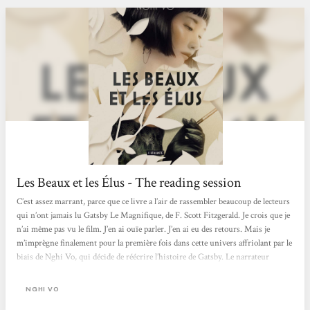
Les Beaux et les Élus - The reading session
C’est assez marrant, parce que ce livre a l’air de rassembler beaucoup de lecteurs
qui n’ont jamais lu Gatsby Le Magnifique, de F. Scott Fitzgerald. Je crois que je
n’ai même pas vu le film. J’en ai ouïe parler. J’en ai eu des retours. Mais je
m’imprègne finalement pour la première fois dans cette univers affriolant par le
biais de Nghi Vo, qui décide de réécrire l’histoire de Gatsby. Le narrateur
change, les points de vue divergent, en la personne de Jordan Baker, une jeune
femme « adoptée » au Tonkin-Vietman, dans un passé flou tel que son âge
NGHI VO
parait indécis....