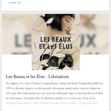
limites du possible. C'est d'ailleurs l'une des choses apportées au roman de
NGHI VO
Fitzgerald, un aspect magique qui vous permettra...
Les Beaux et les Élus - Liberation
Au départ, il y avait Gatsby le magnifique, roman de Scott Fitzgerald publié en
1925 et devenu depuis un des grands classiques américains, encore adapté en
2013 par Baz Luhrmann en une version tellement tape-à-l’œil qu’elle en frôlait
le contresens, et tombé dans le domaine public il y a trois ans. Faut-il en
rappeler l’argument ? Dans le New York des années folles, un énigmatique
milliardaire, Jay Gatsby, organise à Long Island de somptueuses fêtes et suscite