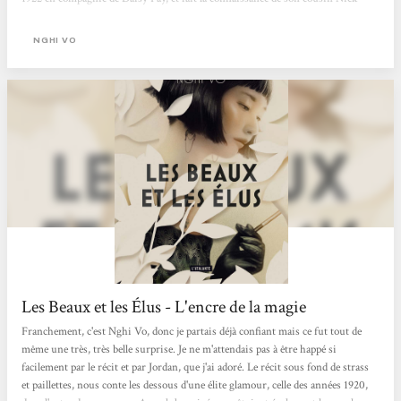
Carraway et de leur voisin, Jay Gatsby. Ce dernier est un homme mystérieux,
qui organise de somptueuses réceptions, et dont le charme et le magnétisme...
NGHI VO
Les Beaux et les Élus - L'encre de la magie
Franchement, c'est Nghi Vo, donc je partais déjà confiant mais ce fut tout de
même une très, très belle surprise. Je ne m'attendais pas à être happé si
facilement par le récit et par Jordan, que j'ai adoré. Le récit sous fond de strass
et paillettes, nous conte les dessous d'une élite glamour, celle des années 1920,