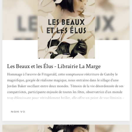
Les Beaux et les Élus - Librairie La Marge
Hommage à l’œuvre de Fitzgerald, cette somptueuse réécriture de Gatsby le
magnifique, gorgée de réalisme magique, nous entraîne dans le sillage d’une
Jordan Baker oscillant entre deux mondes. Témoin de la vie désordonnée de ses
compatriotes, participante enjouée de toutes les fêtes, observatrice d’un monde
trop éblouissant pour véritablement briller, elle offre un point de vue féminin -
souvent cynique, parfois distrait - sur l’histoire d’amour tragique qui se
déroule sous ses yeux. Un roman glamour, tour à tour doux et cruel, qui
NGHI VO
pourra tenter les...