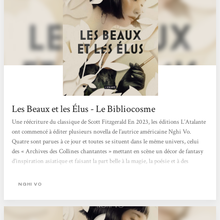
Les Beaux et les Élus - Le Bibliocosme
Une réécriture du classique de Scott Fitzgerald En 2023, les éditions L’Atalante
ont commencé à éditer plusieurs novella de l’autrice américaine Nghi Vo.
Quatre sont parues à ce jour et toutes se situent dans le même univers, celui
des « Archives des Collines chantantes » mettant en scène un décor de fantasy
d’inspiration asiatique et faisant la part belle à la magie, la poésie et à des
parcours de femmes hors du commun. Cette fois, c’est un roman que l’éditeur a
choisi de traduire, et l’univers n’a rien à voir avec celui...
NGHI VO