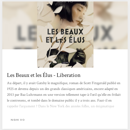
Les Beaux et les Élus - Liberation
Au départ, il y avait Gatsby le magnifique, roman de Scott Fitzgerald publié en
1925 et devenu depuis un des grands classiques américains, encore adapté en
2013 par Baz Luhrmann en une version tellement tape-à-l’œil qu’elle en frôlait
le contresens, et tombé dans le domaine public il y a trois ans. Faut-il en
rappeler l’argument ? Dans le New York des années folles, un énigmatique
milliardaire, Jay Gatsby, organise à Long Island de somptueuses fêtes et suscite
des foules d’interrogation. C’est au cours d’une de ces fêtes qu’il va tomber
NGHI VO
amoureux d’une jeune femme...