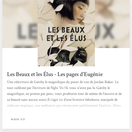
Les Beaux et les Élus - Les pages d'Eugénie
Une réécriture de Gatsby le magnifique du point de vue de Jordan Baker. Le
tout sublimé par l'écriture de Nghi Vo !Si vous n'avez pas lu Gatsby le
magnifique, ne prenez pas peur, vous profiterez tout de même de l'œuvre et de
sa beauté sans aucun souci.Il s'agit ici d'une histoire fabuleuse, marquée de
réalisme magique, une ambiance que retransmet parfaitement l'autrice. Alors
entrez dans cet univers où la réalité se mêle à l'étrange et ne s'arrête pas aux
limites du possible. C'est d'ailleurs l'une des choses apportées au roman de
NGHI VO
Fitzgerald, un aspect magique qui vous permettra...