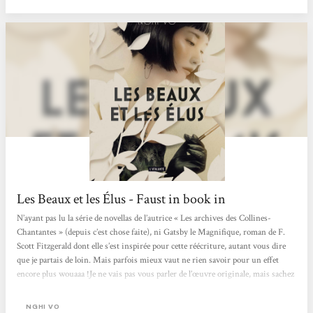
Les Beaux et les Élus - Faust in book in
N’ayant pas lu la série de novellas de l’autrice « Les archives des Collines-
Chantantes » (depuis c’est chose faite), ni Gatsby le Magnifique, roman de F.
Scott Fitzgerald dont elle s’est inspirée pour cette réécriture, autant vous dire
que je partais de loin. Mais parfois mieux vaut ne rien savoir pour un effet
encore plus wouaaa !Je ne vais pas vous parler de l’œuvre originale, mais sachez
que nous sommes bien évidemment plongés dans les Années folles et que l’on
retrouve tous les personnages qui entourent Gatsby : Nick, Daisy, Tom mais
NGHI VO