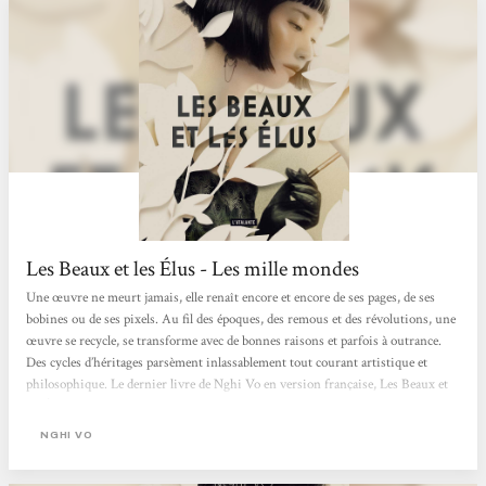
Les Beaux et les Élus - Les mille mondes
Une œuvre ne meurt jamais, elle renaît encore et encore de ses pages, de ses
bobines ou de ses pixels. Au fil des époques, des remous et des révolutions, une
œuvre se recycle, se transforme avec de bonnes raisons et parfois à outrance.
Des cycles d’héritages parsèment inlassablement tout courant artistique et
philosophique. Le dernier livre de Nghi Vo en version française, Les Beaux et
les Élus (The Choosen and the Beautiful) est une formidable et douce-amère
réécriture du roman culte Gatsby le Magnifique écrit par Francis Scott
NGHI VO
Fitzgerald en 1925 et entré dans le domaine public en 2021....