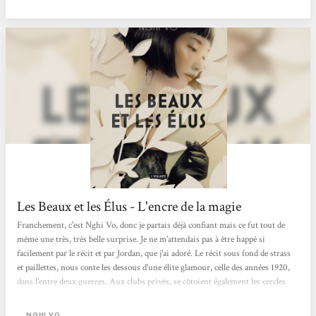
Les Beaux et les Élus - L'encre de la magie
Franchement, c'est Nghi Vo, donc je partais déjà confiant mais ce fut tout de
même une très, très belle surprise. Je ne m'attendais pas à être happé si
facilement par le récit et par Jordan, que j'ai adoré. Le récit sous fond de strass
et paillettes, nous conte les dessous d'une élite glamour, celle des années 1920,
dans l'entre deux guerres. Aux clubs privés, se côtoient également les cercles
ésotériques et les cultes. Ici on y boit du Gin autant que le sang de démon. Nghi
Vo réinvente l'univers du roman de Fitzgerald, "Gatsby", que j'avoue n'avoir...
NGHI VO