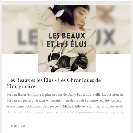
Les Beaux et les Élus - Les Chroniques de
l'Imaginaire
Jordan Baker est l'amie la plus proche de Daisy Fay à Louisville. La position de
Jordan est particulière, ni en dedans ni en dehors de la bonne société : certes,
elle est une Baker, mais c'est parce qu'Eliza, la fille de la famille, l'a rapportée du
Tonkin dans ses bagages. Son charme arriverait presque à le faire oublier, mais
personne ne l'oublie jamais vraiment, et c'est pourquoi elle quitte Louisville
après la mort des Baker, et retrouvera à New York celle qui est devenue Daisy
NGHI VO
Buchanan après son mariage avec Tom. Adoptée par Sigourney Howard, une