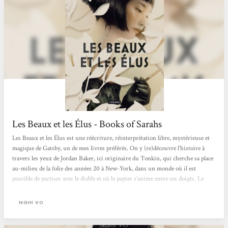
Les Beaux et les Élus - Books of Sarahs
Les Beaux et les Élus est une réécriture, réinterprétation libre, mystérieuse et
magique de Gatsby, un de mes livres préférés. On y (re)découvre l’histoire à
travers les yeux de Jordan Baker, ici originaire du Tonkin, qui cherche sa place
au-milieu de la folie des années 20 à New-York, dans un monde où il est
possible de pactiser avec le diable et où le papier s’anime entre ses doigts. Le
roman suit les lignes de l’œuvre originale : la rencontre avec Nick, le cousin de
Daisy, et le mystérieux voisin, Jay Gatsby, dont les fêtes s’éternisent...
NGHI VO