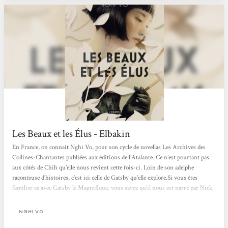
Les Beaux et les Élus - Elbakin
En France, on connaît Nghi Vo, pour son cycle de novellas Les Archives des
Collines-Chantantes publiées aux éditions de l’Atalante. Ce n’est pourtant pas
aux côtés de Chih qu’elle nous revient cette fois-ci. Loin de son adelphe
raconteuse d’histoires, c’est ici celle de Gatsby qu’elle explore.Si vous êtes
familier·es avec Gatsby le Magnifique, vous savez qu’il nous est narré par Nick
Carraway, cousin de Daisy, voisin de Gatsby, et messager de leur amour. Nick,
Daisy, Gatsby. Voici donc trois protagonistes du roman de Fitzgerald. Mais
NGHI VO
avec elleux, une quatrième personne, presque inexistante (quoique...