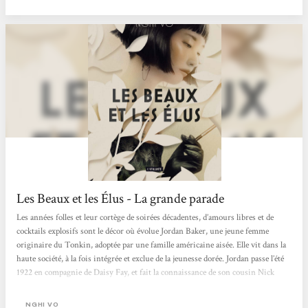
surtout Jordan, puisque c’est...
Les Beaux et les Élus - La grande parade
Les années folles et leur cortège de soirées décadentes, d’amours libres et de
cocktails explosifs sont le décor où évolue Jordan Baker, une jeune femme
originaire du Tonkin, adoptée par une famille américaine aisée. Elle vit dans la
haute société, à la fois intégrée et exclue de la jeunesse dorée. Jordan passe l’été
1922 en compagnie de Daisy Fay, et fait la connaissance de son cousin Nick
Carraway et de leur voisin, Jay Gatsby. Ce dernier est un homme mystérieux,
qui organise de somptueuses réceptions, et dont le charme et le magnétisme...
NGHI VO