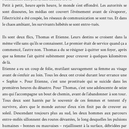
Petit à petit, heure après heure, le monde s’est effondré. Les autorités se
sont dissoutes, les médias ont couvert l’événement avant de s’évaporer,
l’électricité a été coupée, les réseaux de communication se sont tus. Et dans
le chaos ambiant, les survivants hébétés se sont entre-tués.
Ils sont deux flics, Thomas et Etienne. Leurs destins se croisent dans la
même ville sans qu’ils se connaissent. Le premier était de service quand ça a
commencé, l’autre non. Thomas a du se résigner à quitter son foyer, après
que sa femme l’ait quitté subitement pour creuver à quelques kilomètres
de là.
Etienne a eu un coup de folie, mutilant sauvagement sa femme au visage
avant de s’enfuir au loin. Tous les deux ont croisé durant leur errance une
« Sophie ». Pour Etienne, c’est une prostituée qui se suicide dans les
premières heures du désastre. Pour Thomas, c’est une adolescente de seize
ans qui l’accompagne un bout de chemin, avant de l’abandonner à son tour.
Tous deux sont hantés par le souvenir de ces femmes et tentent d’y
survivre, alors que le monde autour d’eux n’en finit pas de creuver au
soleil. Descendant toujours plus au sud, les deux hommes aux parcours
entre-mêlés sillonnent des routes dévastées, le long desquelles les pulsions
humaines – bonnes ou mauvaises – rejaillissent à la surface, débridées par