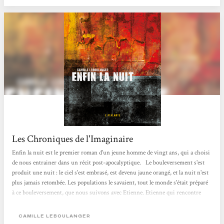
Les Chroniques de l'Imaginaire
Enfin la nuit est le premier roman d'un jeune homme de vingt ans, qui a choisi
de nous entrainer dans un récit post-apocalyptique. Le bouleversement s'est
produit une nuit : le ciel s'est embrasé, est devenu jaune orangé, et la nuit n'est
plus jamais retombée. Les populations le savaient, tout le monde s'était préparé
à ce bouleversement, que nous suivons avec Etienne. Etienne qui rencontre
Sophie cette nuit là. Mais malgré sa force apparente Sophie a peur, et se donne
la mort devant Etienne quelques heures plus tard. La question qui se pose au
CAMILLE LEBOULANGER
cours de la lecture est : pourquoi ? Pourquoi cet embrasement...