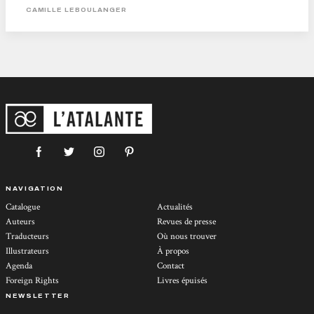
sont impuissants, la civilisation s'effondre. La population afflue dans la rue, la
CAMILLE LEBOULANGER
survie commence. Le livre aborde les thèmes...
NAVIGATION
Catalogue
Actualités
Auteurs
Revues de presse
Traducteurs
Où nous trouver
Illustrateurs
À propos
Agenda
Contact
Foreign Rights
Livres épuisés
NEWSLETTER