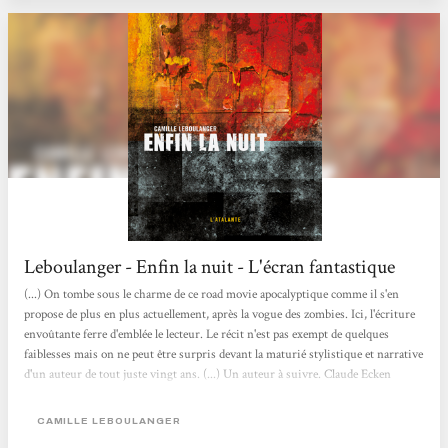
Leboulanger - Enfin la nuit - L'écran fantastique
(...) On tombe sous le charme de ce road movie apocalyptique comme il s'en
propose de plus en plus actuellement, après la vogue des zombies. Ici, l'écriture
envoûtante ferre d'emblée le lecteur. Le récit n'est pas exempt de quelques
faiblesses mais on ne peut être surpris devant la maturié stylistique et narrative
d'un auteur de tout juste vingt ans. (...) Un auteur à suivre. Claude Ecken
CAMILLE LEBOULANGER