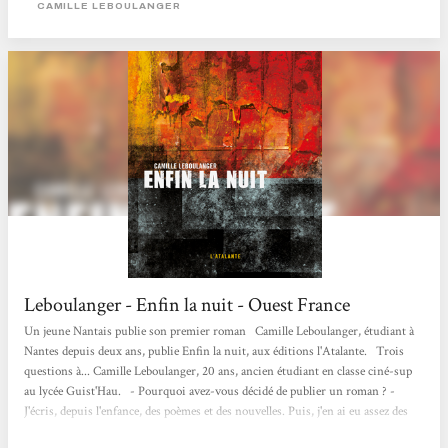
CAMILLE LEBOULANGER
m’ont frustrés au début, car...
Leboulanger - Enfin la nuit - Ouest France
Un jeune Nantais publie son premier roman Camille Leboulanger, étudiant à
Nantes depuis deux ans, publie Enfin la nuit, aux éditions l'Atalante. Trois
questions à... Camille Leboulanger, 20 ans, ancien étudiant en classe ciné-sup
au lycée Guist'Hau. - Pourquoi avez-vous décidé de publier un roman ? -
J'écris, depuis l'enfance, des poèmes et des nouvelles. Puis, j'en ai eu assez des
textes courts et j'ai décidé d'écrire un véritable roman à la fin de l'année 2009,