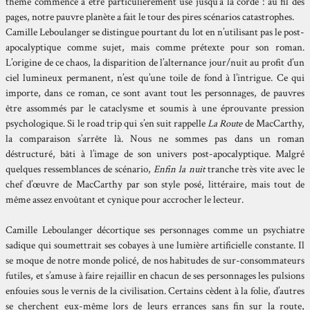
thème commence à être particulièrement usé jusqu’à la corde : au fil des
pages, notre pauvre planète a fait le tour des pires scénarios catastrophes.
Camille Leboulanger se distingue pourtant du lot en n’utilisant pas le post-
apocalyptique comme sujet, mais comme prétexte pour son roman.
L’origine de ce chaos, la disparition de l’alternance jour/nuit au profit d’un
ciel lumineux permanent, n’est qu’une toile de fond à l’intrigue. Ce qui
importe, dans ce roman, ce sont avant tout les personnages, de pauvres
être assommés par le cataclysme et soumis à une éprouvante pression
psychologique. Si le road trip qui s’en suit rappelle
La Route
de MacCarthy,
la comparaison s’arrête là. Nous ne sommes pas dans un roman
déstructuré, bâti à l’image de son univers post-apocalyptique. Malgré
quelques ressemblances de scénario,
Enfin la nuit
tranche très vite avec le
chef d’œuvre de MacCarthy par son style posé, littéraire, mais tout de
même assez envoûtant et cynique pour accrocher le lecteur.
Camille Leboulanger décortique ses personnages comme un psychiatre
sadique qui soumettrait ses cobayes à une lumière artificielle constante. Il
se moque de notre monde policé, de nos habitudes de sur-consommateurs
futiles, et s’amuse à faire rejaillir en chacun de ses personnages les pulsions
enfouies sous le vernis de la civilisation. Certains cèdent à la folie, d’autres
se cherchent eux-même lors de leurs errances sans fin sur la route,