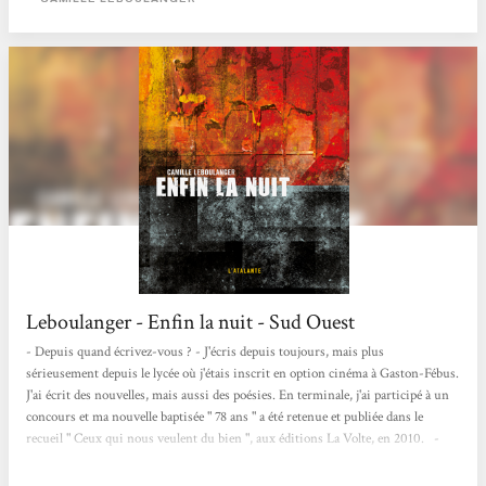
cette période chargée. En route pour la fin du monde ? e_src=""...
Leboulanger - Enfin la nuit - Sud Ouest
- Depuis quand écrivez-vous ? - J'écris depuis toujours, mais plus
sérieusement depuis le lycée où j'étais inscrit en option cinéma à Gaston-Fébus.
J'ai écrit des nouvelles, mais aussi des poésies. En terminale, j'ai participé à un
concours et ma nouvelle baptisée " 78 ans " a été retenue et publiée dans le
recueil " Ceux qui nous veulent du bien ", aux éditions La Volte, en 2010. -
Comment est venue l'idée de ce premier roman " Enfin la nuit ? " - Je suis...