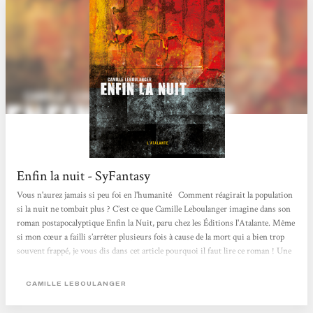
Enfin la nuit - SyFantasy
Vous n'aurez jamais si peu foi en l'humanité Comment réagirait la population
si la nuit ne tombait plus ? C’est ce que Camille Leboulanger imagine dans son
roman posta­pocalyptique Enfin la Nuit, paru chez les Éditions l'Atalante. Même
si mon cœur a failli s’arrêter plusieurs fois à cause de la mort qui a bien trop
souvent frappé, je vous dis dans cet article pourquoi il faut lire ce roman ! Une
histoire de survie Pourquoi le soleil ne s’est-il plus jamais couché ? Pourquoi
les humains se sont-ils mis à s’entretuer ? Peu importe les réponses, plus rien
CAMILLE LEBOULANGER
ne sera jamais...