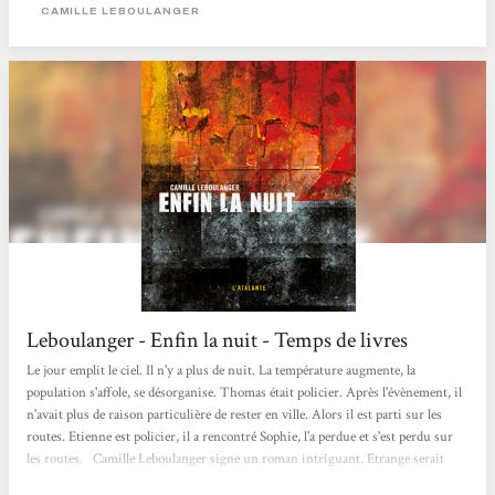
que j'ai terminé l'été dernier. C'était un peu...
CAMILLE LEBOULANGER
Leboulanger - Enfin la nuit - Temps de livres
Le jour emplit le ciel. Il n'y a plus de nuit. La température augmente, la
population s'affole, se désorganise. Thomas était policier. Après l'évènement, il
n'avait plus de raison particulière de rester en ville. Alors il est parti sur les
routes. Etienne est policier, il a rencontré Sophie, l'a perdue et s'est perdu sur
les routes. Camille Leboulanger signe un roman intriguant. Etrange serait
plus exact. Le ciel s'est embrasé, on ne sait pas pourquoi. Les gouvernements