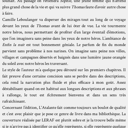
souhait. Au passage on retiendra
Sophie
, une jeune femme qui n’attend
plus grand chose de la vie et qui va suivre
Thomas
faute d’avoir autre chose
à faire.
Camille Leboulanger va disperser des mirages tout au long de ce voyage
devant les yeux de
Thomas
avant de lui ôter de vue. La vie tourmente
notre héros, nous permettant de profiter d’un large éventail d’émotions,
que l’on imaginera sans peine dans les yeux de notre héros. L’ambiance de
Enfin la nuit
est tout bonnement géniale. Le parfum de fin du monde
parvient sans problème à nos narines. On imagine sans peine nos villes,
villages et campagnes désertés et baignés dans une lumière jaune orangée
du soleil avec notre héros les traversant.
Le style de l’auteur m’a quelque peu dérouté sur les premiers chapitres. Il
fait preuve d’une certaine concision sans se perdre dans des descriptions,
cela rend la narration plus fluide et plus efficace à mon goût. Assez
déstabilisant quand on est habitué aux longues descriptions et aux phrases
à rallonge, le tout est
fichtrement
bienvenu et dans un sens très
rafraîchissant.
Concernant l’édition, L'Atalante fait comme toujours un boulot de qualité
et c’est avec plaisir que je pose ce genre de livre dans ma bibliothèque. La
couverture réalisée par LERAF est plutôt sobre et je la trouve belle même
si je n’arrive pas à identifier ce qu’elle représente, si elle représente quelque