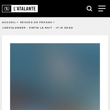
ACCUEIL
REVUES DE PRESSE
LEBOULANGER - ENFIN LA NUIT - IF IS DEAD