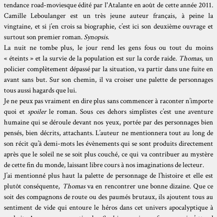
tendance road-moviesque édité par l'Atalante en août de cette année 2011.
Camille Leboulanger
est un très jeune auteur français, à peine la
vingtaine, et si j’en crois sa biographie, c’est ici son deuxième ouvrage et
surtout son premier roman.
Synopsis
.
La nuit ne tombe plus, le jour rend les gens fous ou tout du moins
« éteints » et la survie de la population est sur la corde raide.
Thomas
, un
policier complètement dépassé par la situation, va partir dans une fuite en
avant sans but. Sur son chemin, il va croiser une palette de personnages
tous aussi hagards que lui.
Je ne peux pas vraiment en dire plus sans commencer à raconter n’importe
quoi et
spoiler
le roman. Sous ces dehors simplistes c’est une aventure
humaine qui se déroule devant nos yeux, portée par des personnages bien
pensés, bien décrits, attachants. L’auteur ne mentionnera tout au long de
son récit qu’à demi-mots les évènements qui se sont produits directement
après que le soleil ne se soit plus couché, ce qui va contribuer au mystère
de cette fin du monde, laissant libre cours à nos imaginations de lecteur.
J’ai mentionné plus haut la palette de personnage de l’histoire et elle est
plutôt conséquente,
Thomas
va en rencontrer une bonne dizaine. Que ce
soit des compagnons de route ou des paumés brutaux, ils ajoutent tous au
sentiment de vide qui entoure le héros dans cet univers apocalyptique à