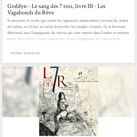
Goddyn - Le sang des 7 rois, livre III - Les
Vagabonds du Rêve
Si puissants et cruels que soient les capitaines-ambassadeurs suivant les ordres
de Lothar, et s’il leur est facile de terrifier les simples citoyens, ils se heurtent
désormais aux Compagnons du verrou qui sont rentrés dans l’ombre et mettent
toutes leurs forces à lutter contre eux. Ainsi s’appliquent-ils à détruire les
convois d’arghot vers Gradlyn pendant qu’Orville et ses amis ont quitté
Arcédia. Leur intention est en effet de libérer le marquis de Vallade, son
RÉGIS GODDYN
ennemi juré, mais également celui des Gardiens dévoyés. Il s’agit également de
permettre à...