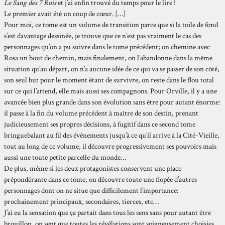
Le Sang des 7 Rois
et j’ai enfin trouvé du temps pour le lire !
Le premier avait été un coup de cœur. […]
Pour moi, ce tome est un volume de transition parce que si la toile de fond
s’est davantage dessinée, je trouve que ce n’est pas vraiment le cas des
personnages qu’on a pu suivre dans le tome précédent; on chemine avec
Rosa un bout de chemin, mais finalement, on l’abandonne dans la même
situation qu’au départ, on n’a aucune idée de ce qui va se passer de son côté,
son seul but pour le moment étant de survivre, on reste dans le flou total
sur ce qui l’attend, elle mais aussi ses compagnons. Pour Orville, il y a une
avancée bien plus grande dans son évolution sans être pour autant énorme:
il passe à la fin du volume précédent à maître de son destin, prenant
judicieusement ses propres décisions, à fugitif dans ce second tome
bringuebalant au fil des événements jusqu’à ce qu’il arrive à la Cité-Vieille,
tout au long de ce volume, il découvre progressivement ses pouvoirs mais
aussi une toute petite parcelle du monde…
De plus, même si les deux protagonistes conservent une place
prépondérante dans ce tome, on découvre toute une flopée d’autres
personnages dont on ne situe que difficilement l’importance:
prochainement principaux, secondaires, tierces, etc…
J’ai eu la sensation que ça partait dans tous les sens sans pour autant être
brouillon, on sent que toutes les révélations sont soigneusement choisies