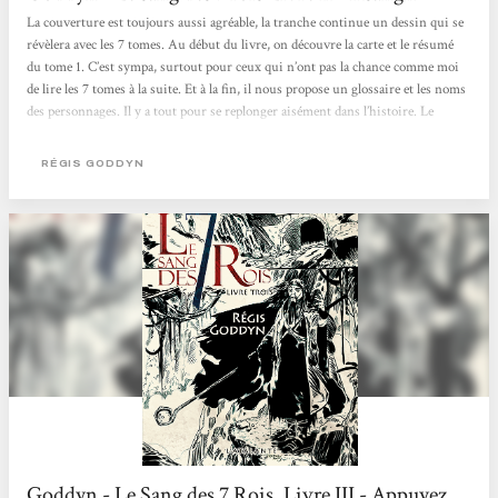
La couverture est toujours aussi agréable, la tranche continue un dessin qui se
révèlera avec les 7 tomes. Au début du livre, on découvre la carte et le résumé
du tome 1. C’est sympa, surtout pour ceux qui n’ont pas la chance comme moi
de lire les 7 tomes à la suite. Et à la fin, il nous propose un glossaire et les noms
des personnages. Il y a tout pour se replonger aisément dans l’histoire. Le
rythme du livre est à la fois lent et rapide. On avance pas très vite, le chemin est
dense, que ce soit sur l’eau ou sur la terre et pourtant on ne s’ennuie pas une
RÉGIS GODDYN
seule minute. Orville...
Goddyn - Le Sang des 7 Rois, Livre III - Appuyez