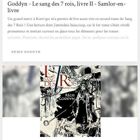
Goddyn - Le sang des 7 rois, livre II - Samlor-en-
livre
Un grand merci à Koré qui m'a permis de lire assez vite ce second tome du Sang
des 7 Rois ! Une lecture dont j'attendais beaucoup, car le 1er tome s'était révelé
prometteur et mettait surtout en place tous les éléments pour les tomes
suivants. Pourtant, durant les premières pages, j'ai eu quelques craintes car le
récit ne décollait pas. En effet, on suivait les aventures d'Orville et Pétrus d'un
côté, et Rosa, Fernand, Fernest, Maja et les réfugiés de l'autre. Les chapitres
RÉGIS GODDYN
alternaient entre les uns et les autres, ce qui ralentissait le rythme de l'intrigue
d'une certaine...