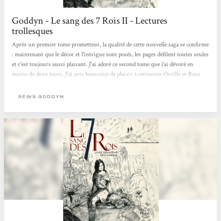
Goddyn - Le sang des 7 Rois II - Lectures
trollesques
Après un premier tome prometteur, la qualité de cette nouvelle saga se confirme
: maintenant que le décor et l'intrigue sont posés, les pages défilent toutes seules
et c'est toujours aussi plaisant. J'ai adoré ce second tome que j'ai dévoré en
moins de deux jours. J'ai pris beaucoup de plaisir à retrouver Orville et Rosa.
Même si ces deux personnages sont importants et très présents dans le livre, ils
sont loin d'être les seuls. Dans ce tome, l'intrigue se développe sur plusieurs
RÉGIS GODDYN
fronts : on alterne les chapitres sur Orville, Rosa, l'île du Goulet, les Gardiens,
Lothar, le...