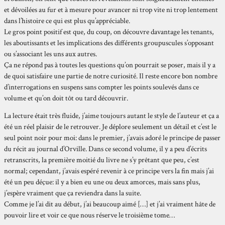
et dévoilées au fur et à mesure pour avancer ni trop vite ni trop lentement
dans l’histoire ce qui est plus qu’appréciable.
Le gros point positif est que, du coup, on découvre davantage les tenants,
les aboutissants et les implications des différents groupuscules s’opposant
ou s’associant les uns aux autres.
Ça ne répond pas à toutes les questions qu’on pourrait se poser, mais il y a
de quoi satisfaire une partie de notre curiosité. Il reste encore bon nombre
d’interrogations en suspens sans compter les points soulevés dans ce
volume et qu’on doit tôt ou tard découvrir.
La lecture était très fluide, j’aime toujours autant le style de l’auteur et ça a
été un réel plaisir de le retrouver. Je déplore seulement un détail et c’est le
seul point noir pour moi: dans le premier, j’avais adoré le principe de passer
du récit au journal d’Orville. Dans ce second volume, il y a peu d’écrits
retranscrits, la première moitié du livre ne s’y prêtant que peu, c’est
normal; cependant, j’avais espéré revenir à ce principe vers la fin mais j’ai
été un peu déçue: il y a bien eu une ou deux amorces, mais sans plus,
j’espère vraiment que ça reviendra dans la suite.
Comme je l’ai dit au début, j’ai beaucoup aimé […] et j’ai vraiment hâte de
pouvoir lire et voir ce que nous réserve le troisième tome…