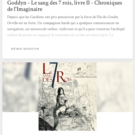
Goddyn - Le sang des 7 rois, livre II - Chroniques
de l'Imaginaire
Depuis que les Gardiens ont pris possession par la force de l’île du Goulet,
Orville est en fuite. Un compagnon barde qui a quelques connaissances en
navigation, un minuscule voilier, voilà tout ce qu’il a pour traverser l’archipel
infesté de pirates et regagner le continent où sa tête est mise à prix. La
reconquête de son royaume et la libération de ses sujets prisonniers des
Gardiens s’annonce délicate ! Heureusement, il maîtrise de mieux en mieux ses
RÉGIS GODDYN
pouvoirs et ceux-ci vont s’avérer très utiles. La situation de Rosa n’est guère
plus reluisante. Le groupe...