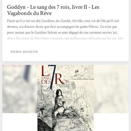
Goddyn - Le sang des 7 rois, livre II - Les
Vagabonds du Rêve
Parce qu’il a tué un des Gardiens du Goulet, Orville, tout roi de l’île qu’il soit
devenu, n’a d’autre choix que fuir accompagné du poète Pétrus. Ce n’est pas
pour autant que le Gardien Sylvan se sent dégagé de son serment envers lui.
Ainsi les sujets du Huitième royaume, ces malheureux réfugiés qui lui ont fait
confiance, ne demeureront-ils pas totalement sans protection. Ils en auront
d’autant plus besoin que Lothar va débarquer avec d’autres gardiens à la fois
RÉGIS GODDYN
pour traquer Orville, pour retrouver l’épée de Kradath, pour accroître...