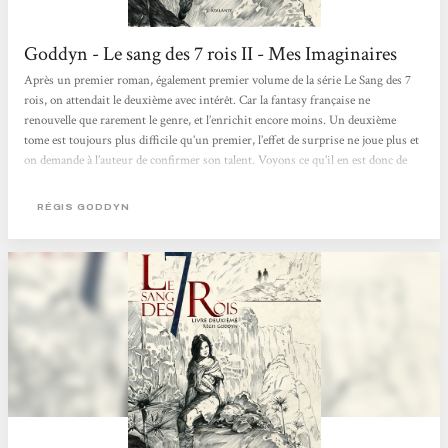
Goddyn - Le sang des 7 rois II - Mes Imaginaires
Après un premier roman, également premier volume de la série Le Sang des 7
rois, on attendait le deuxième avec intérêt. Car la fantasy française ne
renouvelle que rarement le genre, et l’enrichit encore moins. Un deuxième
tome est toujours plus difficile qu’un premier, l’effet de surprise ne joue plus et
on demande à l’auteur de confirmer son talent. Voyons ce qu’il en est donc de
celui de Régis Goddyn. On retrouve les personnages là où on les avait laissés :
Orville, devenu roi du huitième royaume sis sur l’île du Goulet est en fuite....
RÉGIS GODDYN