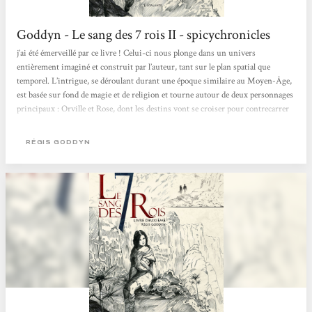
Goddyn - Le sang des 7 rois II - spicychronicles
j’ai été émerveillé par ce livre ! Celui-ci nous plonge dans un univers
entièrement imaginé et construit par l’auteur, tant sur le plan spatial que
temporel. L’intrigue, se déroulant durant une époque similaire au Moyen-Âge,
est basée sur fond de magie et de religion et tourne autour de deux personnages
principaux : Orville et Rose, dont les destins vont se croiser pour contrecarrer
les plans d’un ordre mystérieux… J’ai pris plaisir à tourner les pages de ce livre,
même si le scénario a du mal à se mettre en place à cause d’un début...
RÉGIS GODDYN