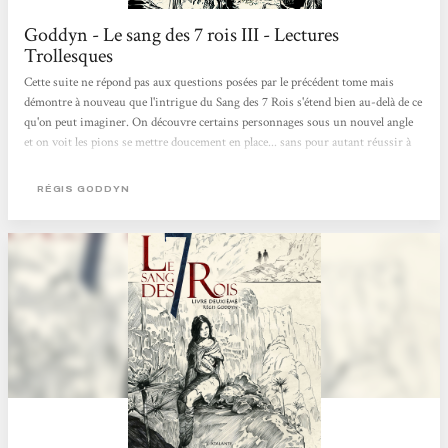
Goddyn - Le sang des 7 rois III - Lectures
Trollesques
Cette suite ne répond pas aux questions posées par le précédent tome mais
démontre à nouveau que l'intrigue du Sang des 7 Rois s'étend bien au-delà de ce
qu'on peut imaginer. On découvre certains personnages sous un nouvel angle
et on voit les pions se mettre doucement en place... sans pour autant réussir à
deviner ce que l'auteur va bien pouvoir sortir de sa manche pour la suite ! J'ai
été un peu frustrée par ce manque de réponses et par le rythme plus lent du
RÉGIS GODDYN
récit, mais je reste fascinée par l'univers développé par Régis Goddyn et j'ai
hâte...