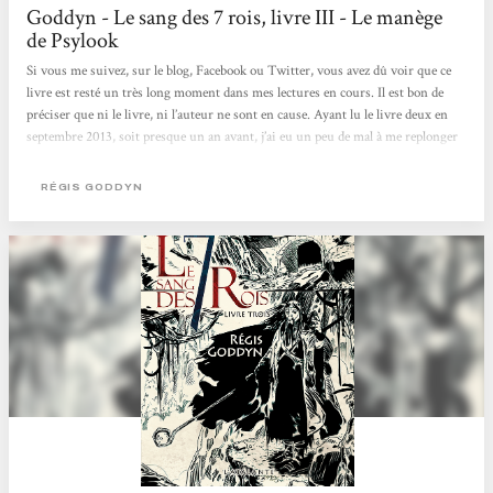
Goddyn - Le sang des 7 rois, livre III - Le manège
de Psylook
Si vous me suivez, sur le blog, Facebook ou Twitter, vous avez dû voir que ce
livre est resté un très long moment dans mes lectures en cours. Il est bon de
préciser que ni le livre, ni l’auteur ne sont en cause. Ayant lu le livre deux en
septembre 2013, soit presque un an avant, j’ai eu un peu de mal à me replonger
dedans : les personnages sont vraiment nombreux et même si l’index des noms
a bien aidé à me repérer, il n’y avait malheureusement pas assez de détails pour
RÉGIS GODDYN
faire travailler ma mémoire. La première moitié du livre est vraiment très
dense, pratiquement...