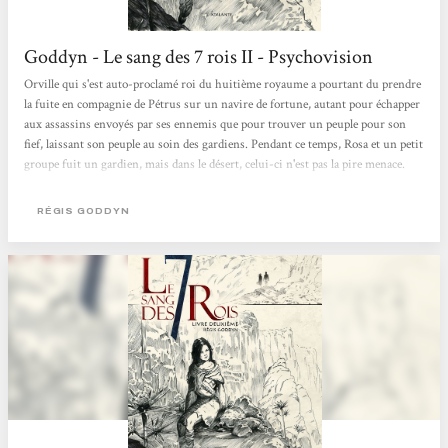
Goddyn - Le sang des 7 rois II - Psychovision
Orville qui s'est auto-proclamé roi du huitième royaume a pourtant du prendre
la fuite en compagnie de Pétrus sur un navire de fortune, autant pour échapper
aux assassins envoyés par ses ennemis que pour trouver un peuple pour son
fief, laissant son peuple au soin des gardiens. Pendant ce temps, Rosa et un petit
groupe fuit un gardien, mais dans le désert, celui-ci n'est pas la pire menace.
Pire, le plan des gardiens commence à prendre forme et n'augure rien de bon :
paysans, théocrates et même la noblesse ne semblent pas à l'abri de leur coup
RÉGIS GODDYN
d'états. Mais quelle idée peut bien avoir...