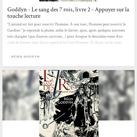
Goddyn - Le sang des 7 rois, livre 2 - Appuyer sur la
touche lecture
"L'animal est fait pour nourrir l'homme. À son tour, l'homme peut nourrir le
Gardien." Je reprends la plume, enfin le clavier, quoi, après quelques journées
très chargées (que d'autres suivront...) pour évoquer le deuxième tome d'un
cycle de fantasy dont j'avais apprécié le Livre Premier. J'y disais qu'on avait
l'impression de lire un seul et même roman coupé en parts, je n'ai donc eu
aucun mal à rentrer dans le Livre Deux du "Sang des 7 Rois", de Régis Goddyn.
RÉGIS GODDYN
Évidemment, ce billet s'adresse en priorité à ceux qui ont déjà lu le...