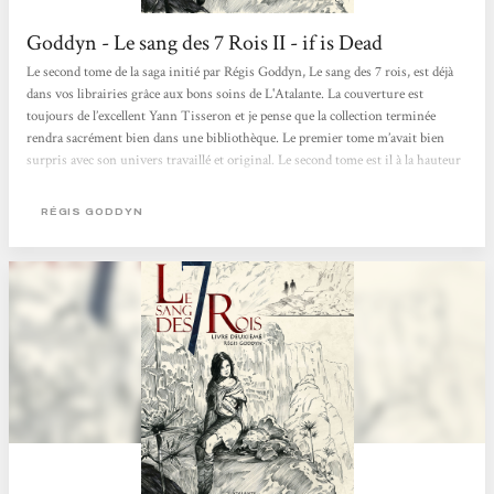
Goddyn - Le sang des 7 Rois II - if is Dead
Le second tome de la saga initié par Régis Goddyn, Le sang des 7 rois, est déjà
dans vos librairies grâce aux bons soins de L'Atalante. La couverture est
toujours de l’excellent Yann Tisseron et je pense que la collection terminée
rendra sacrément bien dans une bibliothèque. Le premier tome m’avait bien
surpris avec son univers travaillé et original. Le second tome est il à la hauteur
de son prédécesseur ? On récupère l’histoire pile là où le roman précédent l’avait
laissé, je vais donc vous faire la grâce d’un gros...
RÉGIS GODDYN