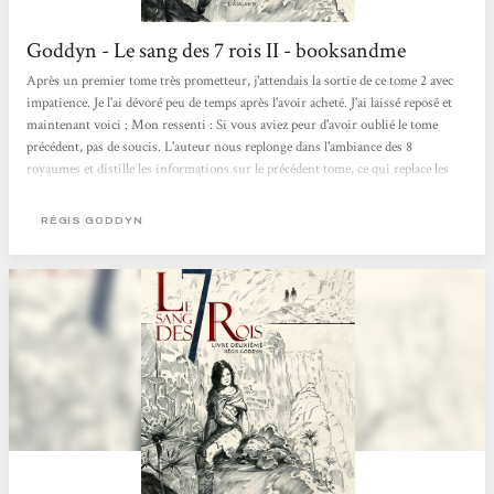
Goddyn - Le sang des 7 rois II - booksandme
Après un premier tome très prometteur, j'attendais la sortie de ce tome 2 avec
impatience. Je l'ai dévoré peu de temps après l'avoir acheté. J'ai laissé reposé et
maintenant voici : Mon ressenti : Si vous aviez peur d'avoir oublié le tome
précédent, pas de soucis. L'auteur nous replonge dans l'ambiance des 8
royaumes et distille les informations sur le précédent tome, ce qui replace les
personnages, l'histoire... Mais ce n'est pas parce qu'il y a quelques rappels que le
rythme du livre en pâtit. Ce tome 2 commence sur les chapeaux de roues! Et il
RÉGIS GODDYN
n'y aura pas de creux durant...