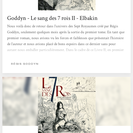
Goddyn - Le sang des 7 rois II - Elbakin
Nous voilà donc de retour dans l’univers des Sept Royaumes créé par Régis
Goddyn, seulement quelques mois après la sortie du premier tome. En tant que
premier roman, nous avions vu les forces et faiblesses que présentait l’histoire
de l’auteur et nous avions placé de bons espoirs dans ce dernier sans pour
autant nous emballer particulièrement. Dans le cadre de ce Livre II, en premier
lieu, nous retrouvons nos héros plus ou moins là où nous les avions laissés
dans leurs pérégrinations, sans véritable ellipse. De plus, l’auteur distille les
RÉGIS GODDYN
évènements...