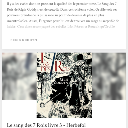
Il y a des cycles dont on pressent la qualité dès le premier tome, Le Sang des 7
Rois de Régis Goddyn est de ceux-là. Dans ce troisième volet, Orville voit ses
pouvoirs prendre de la puissance au point de devenir de plus en plus
incontrôlables. Aussi, l'urgence pour lui est de trouver un mage susceptible de
l'aider. C'est donc accompagné des rebelles Léo, Pétrus et Rouault qu'Orville
reprend la route en quête d'un certain Oldarik. Des pérégrinations qui vont
d'ailleurs le ramener sur sa terre natale où il devra affronter autant ses
RÉGIS GODDYN
souvenirs que l'un de ses frères devenus un odieux capitaine-ambassadeur....
Le sang des 7 Rois livre 3 - Herbefol