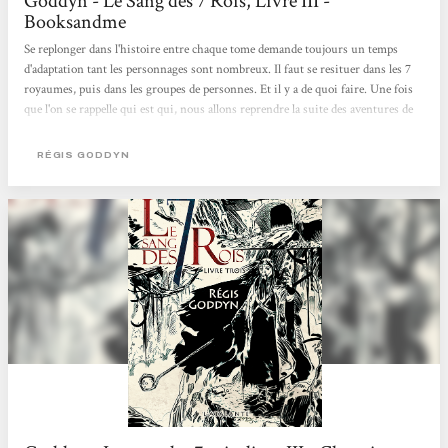
Goddyn - Le Sang des 7 Rois, Livre III -
Booksandme
Se replonger dans l'histoire entre chaque tome demande toujours un temps
d'adaptation tant les personnages sont nombreux. Il faut se resituer dans les 7
royaumes, puis dans les groupes de personnes. Et il y a de quoi faire. Une fois
que l'on se rappelle qui est qui, nous allons reprendre la suite des aventures de
chacun. Toujours pas de grandes révélations dans ce tome, mais la poursuite
des aventures entamées de chaque personnage. [...] C'est l'une des richesses de
RÉGIS GODDYN
cette série, mais c'est aussi ce qui la rend un peu touffue. Quelques énigmes
sont quand même expliquées : on en apprend un peu plus sur le sang bleu et les
mages. Mais il ne faut pas...