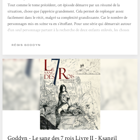
Tout comme le tome précédent, cet épisode démarre par un résumé de la
situation, chose que j’apprécie grandement. Cela permet de replonger assez
facilement dans le récit, malgré sa complexité grandissante. Car le nombre de
personnages mis en scène va en s’étoffant. Pour une série qui démarrait autour
d’un seul personnage partant à la recherche de deux enfants enlevés, les choses
ont bien changé. De volume en volume on voit vraiment cet univers se dévoiler
de plus en plus. Goddyn a toujours son écriture un peu particulière qui fait
RÉGIS GODDYN
que...
Goddyn - Le sang des 7 rois Livre II - Ksangil