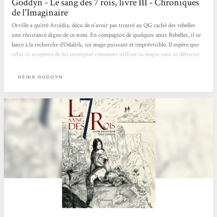
Goddyn - Le sang des 7 rois, livre III - Chroniques
de l'Imaginaire
Orville a quitté Arcédia, déçu de n’avoir pas trouvé au QG caché des rebelles
une résistance digne de ce nom. En compagnie de quelques amis Rebelles, il se
lance à la recherche d’Odalrik, un mage puissant et imprévisible. Il espère que
celui-ci acceptera de lui enseigner comment utiliser sa magie sans se détruire
au passage. De son côté, la jeune Rosa continue sa traversée du désert,
protégeant au mieux la petite troupe de fugitifs épuisés qui l’accompagnent,
RÉGIS GODDYN
dont un bébé qui semble déjà disposer de pouvoirs...