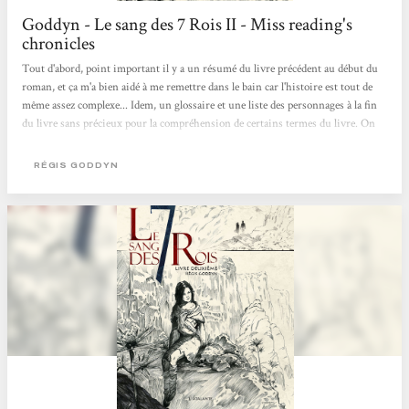
Goddyn - Le sang des 7 Rois II - Miss reading's
chronicles
Tout d'abord, point important il y a un résumé du livre précédent au début du
roman, et ça m'a bien aidé à me remettre dans le bain car l'histoire est tout de
même assez complexe... Idem, un glossaire et une liste des personnages à la fin
du livre sans précieux pour la compréhension de certains termes du livre. On
retrouve avec plaisir les personnages qui nous avions laissés dans le tome
précédent : Orville et Pétrus qui se sont échappés sur un radeau de fortune de
RÉGIS GODDYN
l'île du Goulet après l'arrivée d'une garnison et de nouveaux Gardiens mais
aussi Rosa,...