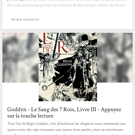
d’un seul personnage partant à la recherche de deux enfants enlevés, les choses
ont bien changé. De volume en volume on voit vraiment cet univers se dévoiler
de plus en plus. Goddyn a toujours son écriture un peu particulière qui fait
RÉGIS GODDYN
que...
Goddyn - Le Sang des 7 Rois, Livre III - Appuyez
sur la touche lecture
Tout l'art de Régis Goddyn, c'est d'enchaîner les chapitres nous emmenant aux
quatre coins des sept royaumes sans jamais nous perdre, mais en entretenant