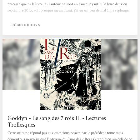
préciser que ni le livre, ni l’auteur ne sont en cause. Ayant lu le livre deux en
septembre 2013, soit presque un an avant, j’ai eu un peu de mal à me replonger
dedans : les personnages sont vraiment nombreux et même si l’index des noms
a bien aidé à me repérer, il n’y avait malheureusement pas assez de détails pour
RÉGIS GODDYN
faire travailler ma mémoire. La première moitié du livre est vraiment très
dense, pratiquement...
Goddyn - Le sang des 7 rois III - Lectures
Trollesques
Cette suite ne répond pas aux questions posées par le précédent tome mais
démontre à nouveau que l'intrigue du Sang des 7 Rois s'étend bien au-delà de ce