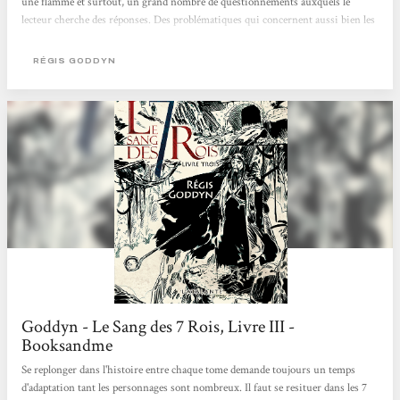
une flamme et surtout, un grand nombre de questionnements auxquels le
lecteur cherche des réponses. Des problématiques qui concernent aussi bien les
personnages, individuellement et collectivement, mais aussi les thématiques
centrales du récit. Tenez, prenez ce sang bleu. Dans les deux premiers tomes,
RÉGIS GODDYN
aucun doute, la clé de toute cette histoire repose sur cette caractéristique. Mais
là, soudain, cette hypothèse prend du plomb dans l'aile. Sang rouge, sang bleu,
rien n'est plus...
Goddyn - Le Sang des 7 Rois, Livre III -
Booksandme
Se replonger dans l'histoire entre chaque tome demande toujours un temps
d'adaptation tant les personnages sont nombreux. Il faut se resituer dans les 7