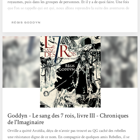
royaumes, puis dans les groupes de personnes. Et il y a de quoi faire. Une fois
que l'on se rappelle qui est qui, nous allons reprendre la suite des aventures de
chacun. Toujours pas de grandes révélations dans ce tome, mais la poursuite
des aventures entamées de chaque personnage. [...] C'est l'une des richesses de
RÉGIS GODDYN
cette série, mais c'est aussi ce qui la rend un peu touffue. Quelques énigmes
sont quand même expliquées : on en apprend un peu plus sur le sang bleu et les
mages. Mais il ne faut pas...
Goddyn - Le sang des 7 rois, livre III - Chroniques
de l'Imaginaire
Orville a quitté Arcédia, déçu de n’avoir pas trouvé au QG caché des rebelles
une résistance digne de ce nom. En compagnie de quelques amis Rebelles, il se