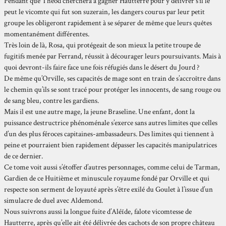
Pendant que Théod cherchera à gagner Hautterre pour y délivrer s’il le
peut le vicomte qui fut son suzerain, les dangers courus par leur petit
groupe les obligeront rapidement à se séparer de même que leurs quêtes
momentanément différentes.
Très loin de là, Rosa, qui protégeait de son mieux la petite troupe de
fugitifs menée par Ferrand, réussit à décourager leurs poursuivants. Mais à
quoi devront-ils faire face une fois réfugiés dans le désert du Jourd ?
De même qu’Orville, ses capacités de mage sont en train de s’accroître dans
le chemin qu’ils se sont tracé pour protéger les innocents, de sang rouge ou
de sang bleu, contre les gardiens.
Mais il est une autre mage, la jeune Braseline. Une enfant, dont la
puissance destructrice phénoménale s’exerce sans autres limites que celles
d’un des plus féroces capitaines-ambassadeurs. Des limites qui tiennent à
peine et pourraient bien rapidement dépasser les capacités manipulatrices
de ce dernier.
Ce tome voit aussi s’étoffer d’autres personnages, comme celui de Tarman,
Gardien de ce Huitième et minuscule royaume fondé par Orville et qui
respecte son serment de loyauté après s’être exilé du Goulet à l’issue d’un
simulacre de duel avec Aldemond.
Nous suivrons aussi la longue fuite d’Aléïde, falote vicomtesse de
Hautterre, après qu’elle ait été délivrée des cachots de son propre château