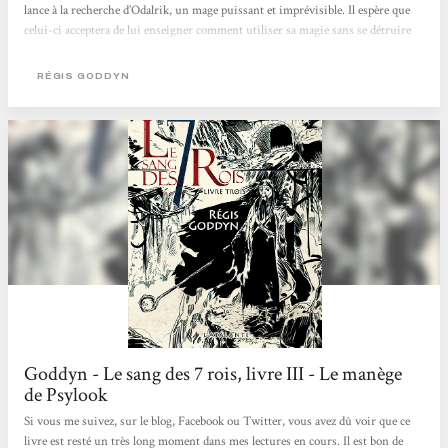
lance à la recherche d’Odalrik, un mage puissant et imprévisible. Il espère que
celui-ci acceptera de lui enseigner comment utiliser sa magie sans se détruire
au passage. De son côté, la jeune Rosa continue sa traversée du désert,
protégeant au mieux la petite troupe de fugitifs épuisés qui l’accompagnent,
RÉGIS GODDYN
dont un bébé qui semble déjà disposer de pouvoirs...
Goddyn - Le sang des 7 rois, livre III - Le manège
de Psylook
Si vous me suivez, sur le blog, Facebook ou Twitter, vous avez dû voir que ce
livre est resté un très long moment dans mes lectures en cours. Il est bon de