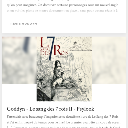
qu'on peut imaginer. On découvre certains personnages sous un nouvel angle
et on voit les pions se mettre doucement en place... sans pour autant réussir à
deviner ce que l'auteur va bien pouvoir sortir de sa manche pour la suite ! J'ai
été un peu frustrée par ce manque de réponses et par le rythme plus lent du
RÉGIS GODDYN
récit, mais je reste fascinée par l'univers développé par Régis Goddyn et j'ai
hâte...
Goddyn - Le sang des 7 rois II - Psylook
J’attendais avec beaucoup d’impatience ce deuxième livre de Le Sang des 7 Rois
et j’ai enfin trouvé du temps pour le lire ! Le premier avait été un coup de cœur.