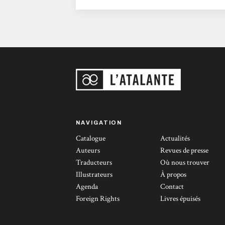
vraiment originale. Autant dire que c’est
avec une curiosité mêlée de crainte que j’ai
ouvert ce livre. Rassurons tout de suite les
fans de l’auteur : il s’en tire honorablement....
NAVIGATION
Catalogue
Actualités
Auteurs
Revues de presse
Traducteurs
Où nous trouver
Illustrateurs
À propos
Agenda
Contact
Foreign Rights
Livres épuisés