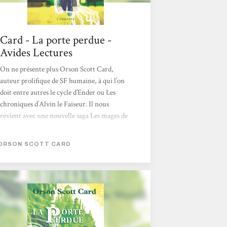
Card - La porte perdue -
Avides Lectures
On ne présente plus Orson Scott Card,
auteur prolifique de SF humaine, à qui l’on
doit entre autres le cycle d’Ender ou Les
chroniques d’Alvin le Faiseur. Il nous
revient avec une nouvelle saga Les mages de
Westil, une aventure de fantasy urbaine en
quelque sorte, les dieux vivant parmi nous…
ORSON SCOTT CARD
L’histoire se passe de nos jours, au fin fond
de la Virginie Occidentale, avec la
connotation « plouc » que cela sous-entend.
Car la grande famille des North, où les
mariages consanguins sont légion, y vivent
comme des campagnards va-nu-pieds qui
subsistent du produit de leurs fermes. Bref,