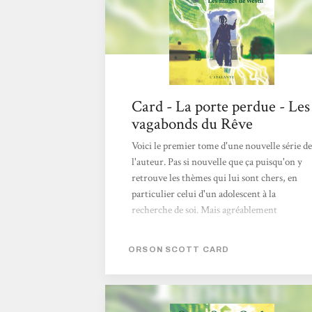
Card - La porte perdue - Les
vagabonds du Rêve
Voici le premier tome d'une nouvelle série de
l'auteur. Pas si nouvelle que ça puisqu'on y
retrouve les thèmes qui lui sont chers, en
particulier celui d'un adolescent à la
recherche de soi. Mais agréablement
nouvelle dans la magie qui la sous-tend. Les
dieux, oui, ces dieux mêmes sur lesquels
ORSON SCOTT CARD
nous avons bâtis toutes nos merveilleuses
mythologies, n'en sont pas. Simplement des
mages venus du monde de Westil et dotés de
pouvoirs très supérieurs pour les simples