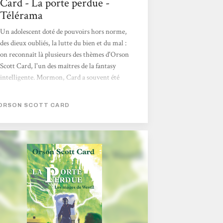
Card - La porte perdue -
Télérama
Un adolescent doté de pouvoirs hors norme,
des dieux oubliés, la lutte du bien et du mal :
on reconnaît là plusieurs des thèmes d'Orson
Scott Card, l'un des maîtres de la fantasy
intel­ligente. Mormon, Card a souvent été
accusé, pas toujours à tort, de prêchi-prêcha
et de moralisme. Il n'en est rien dans La
ORSON SCOTT CARD
Porte perdue qui voit un enfant, Danny
North, héritier de dieux bloqués sur un
autre monde, fuir la famille qui veut le tuer
et expérimenter ses immenses pouvoirs sur
la route de l'exil. Très vite, La Porte perdue
tourne au roman initiatique. Dans sa fuite,
Danny North découvre...