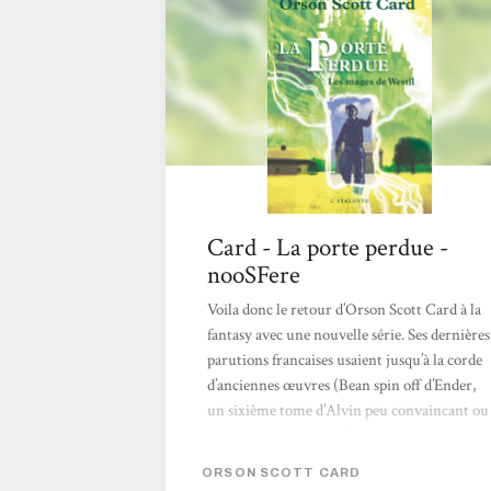
humains. Pourtant, si supérieurs soient-ils,
ils furent voici longtemps bloqués dans notre
monde par la malice de Loki. C'est lui,...
Card - La porte perdue -
nooSFere
Voila donc le retour d’Orson Scott Card à la
fantasy avec une nouvelle série. Ses dernières
parutions francaises usaient jusqu’à la corde
d’anciennes œuvres (Bean spin off d’Ender,
un sixième tome d’Alvin peu convaincant ou
Trahison, réécriture d’un vieux roman) et il
fallait remonter d’une dizaine d’années et à
ORSON SCOTT CARD
Enchantement pour trouver une histoire