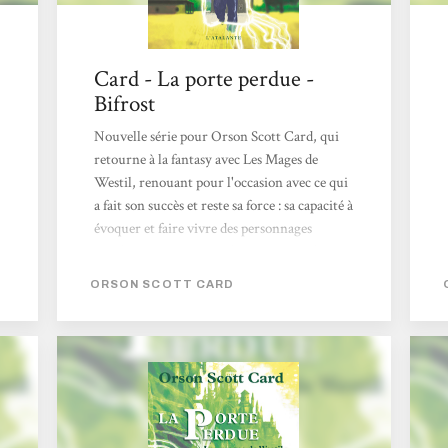
Card - La porte perdue -
Bifrost
Nouvelle série pour Orson Scott Card, qui
retourne à la fantasy avec Les Mages de
Westil, renouant pour l'occasion avec ce qui
a fait son succès et reste sa force : sa capacité à
évoquer et faire vivre des personnages
d'enfant. Danny est un fils de dieu. Enfin, pas
comme nous l'entendons. Il appartient à une
ORSON SCOTT CARD
communauté qui vit en autarcie, loin du
reste des hommes. Une communauté de
mages qui ont encore des pouvoirs, mais rien
au regard de ceux qu'ils possédaient
auparavant. Les dieux des panthéons
humains, c'était eux : les Thor, Odin et
autres Jupiter. Mais depuis que ce farceur de