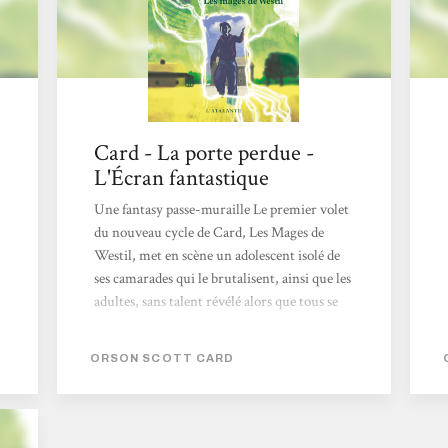
Loki a refermé,...
Card - La porte perdue -
L'Écran fantastique
Une fantasy passe-muraille Le premier volet
du nouveau cycle de Card, Les Mages de
Westil, met en scène un adolescent isolé de
ses camarades qui le brutalisent, ainsi que les
adultes, sans talent révélé alors que tous se
doivent de trouver avant l'adolescence, sous
peine de mort, la magie qu'ils maîtriseront.
ORSON SCOTT CARD
Danny North se découvre finalement le
pouvoir de créateur de portes des jadis
redoutés portemages, le sien surpassant les
capacités de ses prédécesseurs, ce qui en fait