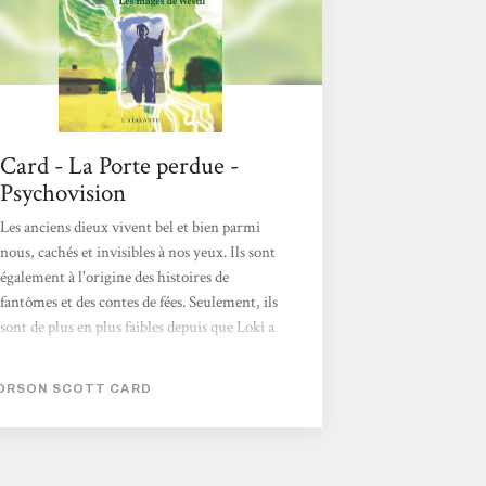
rien de plus banal…...
Card - La Porte perdue -
Psychovision
Les anciens dieux vivent bel et bien parmi
nous, cachés et invisibles à nos yeux. Ils sont
également à l'origine des histoires de
fantômes et des contes de fées. Seulement, ils
sont de plus en plus faibles depuis que Loki a
fermé les portes menant à Westil, devenu
ainsi l'ennemi juré des dieux impuissants.
ORSON SCOTT CARD
Appartenant à une famille du nord, Danny
est soupçonné d'être un Drekka, un dieu
sans magie destiné à être exécuté par ses
propres parents. Mais un accident avec ses