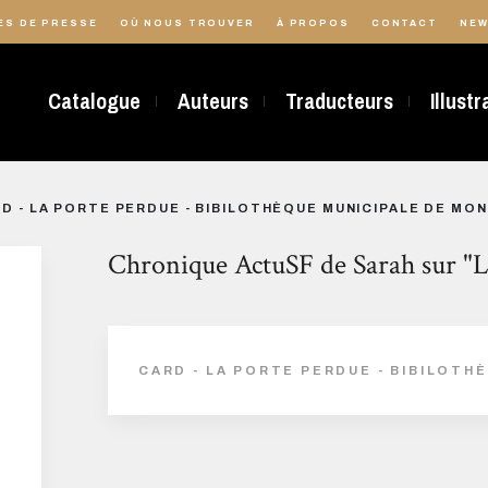
ES DE PRESSE
OÙ NOUS TROUVER
À PROPOS
CONTACT
NEW
Catalogue
Auteurs
Traducteurs
Illust
D - LA PORTE PERDUE - BIBILOTHÈQUE MUNICIPALE DE MO
Chronique ActuSF de Sarah sur "La
CARD - LA PORTE PERDUE - BIBILOTH