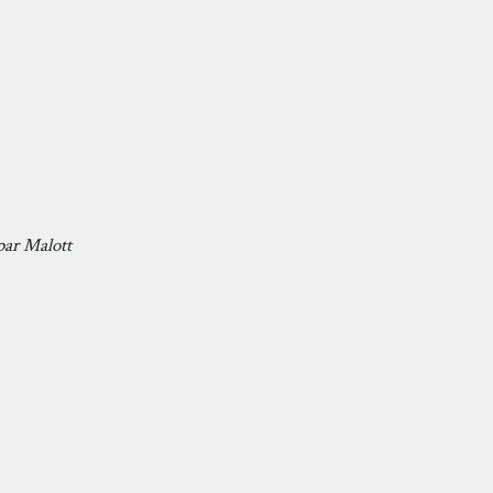
par
Malott