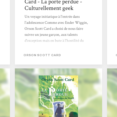
Card - La porte perdue -
Culturellement geek
Un voyage initiatique à l'entrée dans
l'adolescence Comme avec Ender Wiggin,
Orson Scott Card a choisi de nous faire
suivre un jeune garçon, aux talents
d'exception mais en bute à l'hostilité du
monde extérieur. Thème récurrent des
romans pour adolescent, cette révélation au
ORSON SCOTT CARD
monde de ses richesses intérieures illustre
bien évidemment la découverte du soi, et le
passage vers l'âge adulte. Comme d'habitude
chez Orson Scott Card, cette réflexion
s'accompagne d'une prise de distance avec
cette naïveté du héros (ici, à travers
l'intervention d'un second héros...