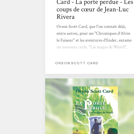
Card - La porte perdue - Les
coups de cœur de Jean-Luc
Rivera
Orson Scott Card, que l'on connaît déjà,
entre autres, pour ses "Chroniques d'Alvin
le Faiseur" et les aventures d'Ender, entame
un nouveau cycle, "Les mages de Westil",
dont La Porte perdue (L'Atalante) est le
premier volume. Nous sommes à nouveau
ORSON SCOTT CARD
plongés dans l'univers d'une famille
dysfonctionnelle, celle des North, des "white
trash" typiques d'un patelin du fin fonds de la
Virginie profonde, sauf que les North sont
les descendants des anciens dieux nordiques,
en pleine dégénérescence et réfugiés en
Amérique pour sauver leur peau. En effet,
tous les dieux sont déchus et...