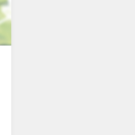
un adolescent à abattre, car toutes les
familles divines échues sur Terre ont décidé
de préserver...