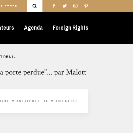
SLETTER
rateurs
Agenda
Foreign Rights
NTREUIL
 porte perdue"... par Malott
ÈQUE MUNICIPALE DE MONTREUIL