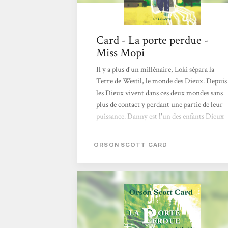
Card - La porte perdue -
Miss Mopi
Il y a plus d'un millénaire, Loki sépara la
Terre de Westil, le monde des Dieux. Depuis
les Dieux vivent dans ces deux mondes sans
plus de contact y perdant une partie de leur
puissance. Danny est l'un des enfants Dieux
nés sur Terre, sauf qu'il ne peut pas
pratiquer la magie des siens. A 14 ans, son
ORSON SCOTT CARD
incapacité de projeter son hors-moi en fait
un paria parmi les siens. Mais cette
incapacité cache un pouvoir bien plus
précieux : celui de créer des portes.
Seulement voilà les créateurs de portes sont
considérés comme des êtres fourbes et
désagréables et tués dès le moindre soupçon...