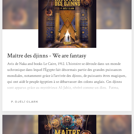
Maître des djinns - We are fantasy
Avis de Naka and books Le Caire, 1912. L'histoire se déroule dans un monde
uchronique dans lequel l'Égypte fait désormais partie des grandes puissances
mondiales, notamment grâce à l'arrivée des djinns, de puissants êtres magiques,
qui ont aidé le peuple égyptien à se débarrasser des colons anglais. Ces djinns
sont apparus grâce au mystérieux Al-Jahiz, révéré comme un dieu. Fatma,
unique femme au ministère de l'alchimie, des enchantements et des entités
surnaturelles, est chargée de résoudre un meurtre, qui nous amène à en
P. DJÈLÍ CLARK
apprendre...