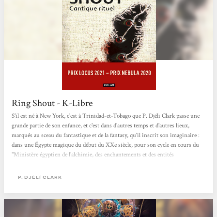
Ring Shout - K-Libre
S'il est né à New York, c'est à Trinidad-et-Tobago que P. Djéli Clark passe une
grande partie de son enfance, et c'est dans d'autres temps et d'autres lieux,
marqués au sceau du fantastique et de la fantasy, qu'il inscrit son imaginaire :
dans une Égypte magique du début du XXe siècle, pour son cycle en cours du
"Ministère égyptien de l'alchimie, des enchantements et des entités
surnaturelles" ou dans une Louisiane teintée de steampunk et de vaudou pour
Les Tambours du Dieu noir. Avec Ring Shout, sous-titré en français,
P. DJÈLÍ CLARK
"Cantique Rituel", il accroche une nouvelle corde (et même...