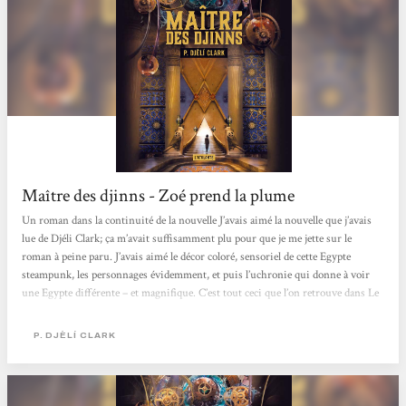
Maître des djinns - Zoé prend la plume
Un roman dans la continuité de la nouvelle J’avais aimé la nouvelle que j’avais
lue de Djéli Clark; ça m’avait suffisamment plu pour que je me jette sur le
roman à peine paru. J’avais aimé le décor coloré, sensoriel de cette Egypte
steampunk, les personnages évidemment, et puis l’uchronie qui donne à voir
une Egypte différente – et magnifique. C’est tout ceci que l’on retrouve dans Le
maître des Djinns. La traduction est toujours aussi parfaite, la relecture quasi
nickel, rendant la lecture très agréable. J’ai pu passer une petite semaine
P. DJÈLÍ CLARK
immergée...