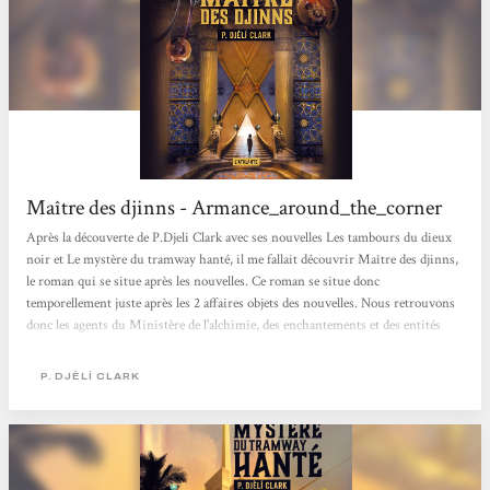
Maître des djinns - Armance_around_the_corner
Après la découverte de P.Djeli Clark avec ses nouvelles Les tambours du dieux
noir et Le mystère du tramway hanté, il me fallait découvrir Maître des djinns,
le roman qui se situe après les nouvelles. Ce roman se situe donc
temporellement juste après les 2 affaires objets des nouvelles. Nous retrouvons
donc les agents du Ministère de l'alchimie, des enchantements et des entités
surnaturelles qui vont mener une nouvelle enquête. Nous sommes toujours
dans le Caire de 1912 imaginé par l'auteur. Depuis une cinquantaine d’années,
P. DJÈLÍ CLARK
les djinns vivent parmi les hommes et, grâce à leur génie...