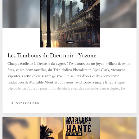
Les Tambours du Dieu noir - Yozone
Chaque étoile de la Dentelle du cygne, à l’Atalante, est un joyau brillant de mille
feux, et ces deux novellas, du Trinidadien Phenderson Djeli Clark, viennent
s’ajouter à cette éblouissante galaxie. On saluera d’ores et déjà l’excellente
traduction de Mathilde Montier, qui nous rend toute la magie linguistique
déployée par l’auteur pour nous dépeindre ces deux mondes fantastiques. Le
vocabulaire est riche, coloré, on est immédiatement plongé dans un déluge
visuel, qui contamine rapidement l’ouïe et presque l’odorat. Tandis qu’on prend
P. DJÈLÍ CLARK
peu à peu...