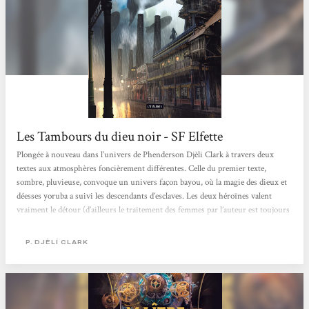
Les Tambours du dieu noir - SF Elfette
Plongée à nouveau dans l’univers de Phenderson Djèli Clark à travers deux
textes aux atmosphères foncièrement différentes. Celle du premier texte,
sombre, pluvieuse, convoque un univers façon bayou, où la magie des dieux et
déesses yoruba a suivi les descendants d’esclaves. Les deux héroïnes valent
vraiment le détour (d’ailleurs le traitement des femmes par l’auteur est toujours
nickel), la mini-enquête aussi, et pour une fois, la narration à la première
personne m’a paru justifiée et utile, d’autant plus intéressante que l’auteur...
P. DJÈLÍ CLARK