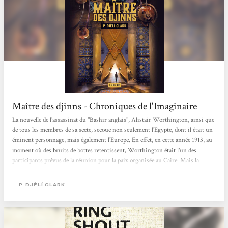
Maître des djinns - Chroniques de l'Imaginaire
La nouvelle de l'assassinat du "Bashir anglais", Alistair Worthington, ainsi que
de tous les membres de sa secte, secoue non seulement l'Egypte, dont il était un
éminent personnage, mais également l'Europe. En effet, en cette année 1913, au
moment où des bruits de bottes retentissent, Worthington était l'un des
participants prévus de la réunion pour la paix organisée au Caire. Mais la
résolution de cette affaire sensible est rendue encore plus difficile pour l'agente
Fatma el-Shara'awi du fait de l'agitation anti-gouvernementale attisée par un
P. DJÈLÍ CLARK
être mystérieux, prétendant être Al-Jahiz, celui...