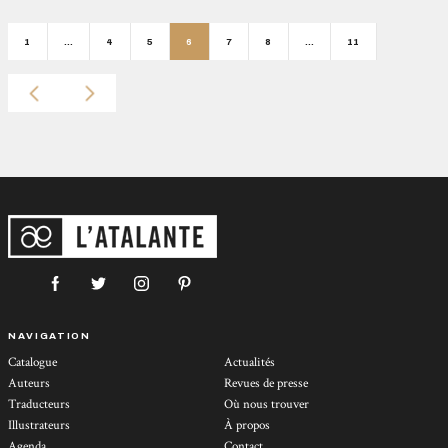
1
…
4
5
6
7
8
…
11
NAVIGATION
Catalogue
Actualités
Auteurs
Revues de presse
Traducteurs
Où nous trouver
Illustrateurs
À propos
Agenda
Contact