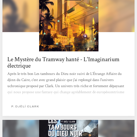
Le Mystère du Tramway hanté - L'Imaginarium
électrique
Après le très bon Les tambours du Dieu noir suivi de L’Étrange Affaire du
djinn du Caire, c'est avec grand plaisir que j'ai replongé dans l'univers
uchronique proposé par Clark. Un univers très riche et fortement dépaysant
qui nous propose une fantasy qui change agréablement de européocentrisme
auquel je suis le plus habitué dans ce genre. Le Caire, 1912, capitale flamboyante
d'une Égypte débarrassée du joug colonial depuis que Djins, esprit et autres
P. DJÈLÍ CLARK
créatures et magies sont devenus monnaie courante. Les agents du ministère
Hamed et Onsi sont amenés à travailler ensemble...