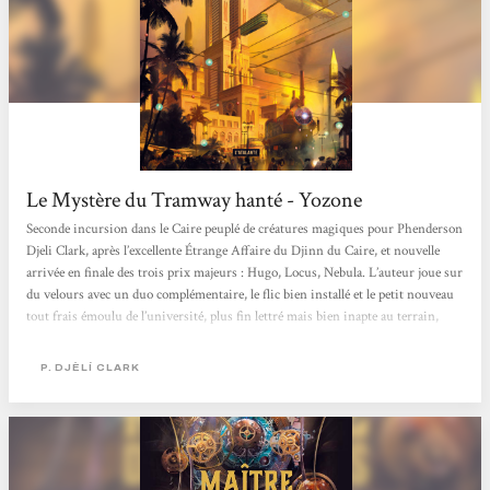
Le Mystère du Tramway hanté - Yozone
Seconde incursion dans le Caire peuplé de créatures magiques pour Phenderson
Djeli Clark, après l’excellente Étrange Affaire du Djinn du Caire, et nouvelle
arrivée en finale des trois prix majeurs : Hugo, Locus, Nebula. L’auteur joue sur
du velours avec un duo complémentaire, le flic bien installé et le petit nouveau
tout frais émoulu de l’université, plus fin lettré mais bien inapte au terrain,
prêt à bien des excentricités, au grand dam de son aîné. Et si la première crainte
d’Hamed tient dans le coût, exorbitant pour leur service, d’un exorciste,...
P. DJÈLÍ CLARK