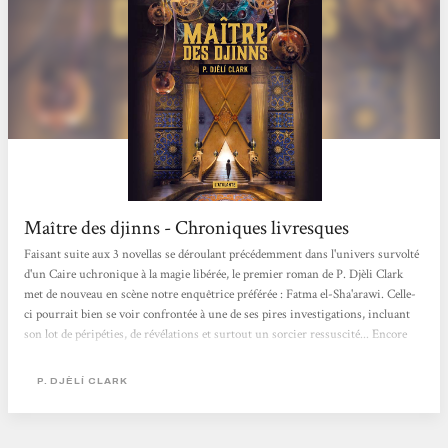
Maître des djinns - Chroniques livresques
Faisant suite aux 3 novellas se déroulant précédemment dans l'univers survolté
d'un Caire uchronique à la magie libérée, le premier roman de P. Djèli Clark
met de nouveau en scène notre enquêtrice préférée : Fatma el-Sha'arawi. Celle-
ci pourrait bien se voir confrontée à une de ses pires investigations, incluant
son lot de péripéties, de révélations et surtout un sorcier ressuscité... Encore
une fois, j'ai adoré cette incursion dans l'univers fantastique que l'auteur a créé.
Pour moi, tout fonctionne : les personnages hyper attachants,...
P. DJÈLÍ CLARK