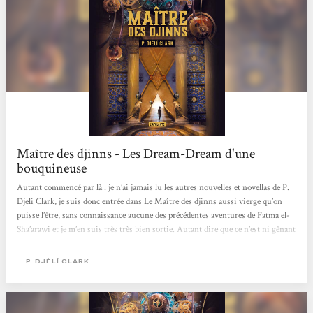
Maître des djinns - Les Dream-Dream d'une
bouquineuse
Autant commencé par là : je n’ai jamais lu les autres nouvelles et novellas de P.
Djeli Clark, je suis donc entrée dans Le Maître des djinns aussi vierge qu’on
puisse l’être, sans connaissance aucune des précédentes aventures de Fatma el-
Sha’arawi et je m’en suis très très bien sortie. Autant dire que ce n’est ni gênant
ni rébutant et qu’en dehors de quelques allusions à une précédente big
adventure, rien ne vient perturber la lecture ni la découverte de ce monde riche
P. DJÈLÍ CLARK
et étonnant qu’est Le Caire de 1912 de P. Djeli Clark. D’abord...