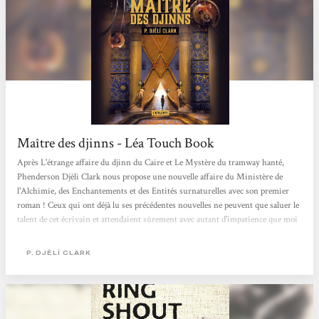
Maître des djinns - Léa Touch Book
Après L'étrange affaire du djinn du Caire et Le Mystère du tramway hanté,
Phenderson Djèli Clark nous propose une nouvelle affaire du Ministère de
l'Alchimie, des Enchantements et des Entités surnaturelles avec son premier
roman ! Ceux qui ont déjà lu ses précédentes nouvelles ne peuvent que saluer le
talent de cet écrivain et attendaient sûrement avec autant d'impatience que moi
ce roman. Remercions les éditions de l'Atalante qui nous permettent de
découvrir cet auteur talentueux en France et surtout de lui faire honneur en
P. DJÈLÍ CLARK
proposant une édition collector reliée de ce titre...