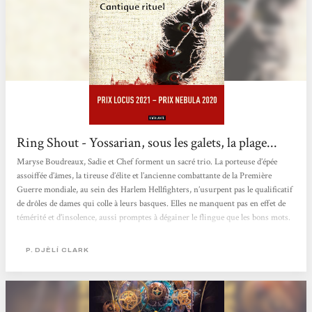
Ring Shout - Yossarian, sous les galets, la plage...
Maryse Boudreaux, Sadie et Chef forment un sacré trio. La porteuse d’épée
assoiffée d’âmes, la tireuse d’élite et l’ancienne combattante de la Première
Guerre mondiale, au sein des Harlem Hellfighters, n’usurpent pas le qualificatif
de drôles de dames qui colle à leurs basques. Elles ne manquent pas en effet de
témérité et d’insolence, aussi promptes à dégainer le flingue que les bons mots.
A Macon la géorgienne, il ne fait pas bon croiser leur route lorsqu’on est
suprémaciste ou sympathisant de la cause du grand mâle blanc. Elles ont tôt...
P. DJÈLÍ CLARK