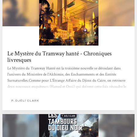
Le Mystère du Tramway hanté - Chroniques
livresques
Le Mystère du Tramway Hanté est la troisième nouvelle se déroulant dans
l'univers du Ministère de l'Alchimie, des Enchantements et des Entités
Surnaturelles.Comme pour L'Étrange Affaire du Djinn du Caire, on retrouve
deux nouveaux enquêteurs (Hamed et Onsi) qui doivent cette fois résoudre le
mystère d'un tramway qui semblerait hanté par un djinn... J'ai de nouveau
adoré cette histoire longue de 100 pages : c'est fascinant à quel point l'auteur
P. DJÈLÍ CLARK
nous embarque facilement dans son univers de djinns, d'anges et autres
créatures... la trame policière permet de découvrir l'univers petite touche...