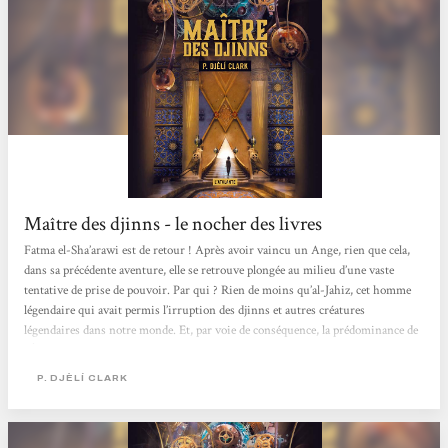
Maître des djinns - le nocher des livres
Fatma el-Sha’arawi est de retour ! Après avoir vaincu un Ange, rien que cela,
dans sa précédente aventure, elle se retrouve plongée au milieu d’une vaste
tentative de prise de pouvoir. Par qui ? Rien de moins qu’al-Jahiz, cet homme
légendaire qui avait permis l’irruption des djinns et autres créatures
légendaires dans notre monde. Et, par voie de conséquence, la prédominance de
l’Égypte qui dépasse l’Angleterre, puissance colonisatrice tombée en désuétude.
Or, ce prétendu al-Jahiz semble vouloir renverser le gouvernement, voire
P. DJÈLÍ CLARK
l’ordre du...