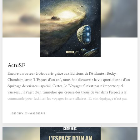
ActuSF
Encore un auteur à découvrir grâce aux Editions de l’Atalante : Becky
Chambers, avec "L’Espace d’un an", nous fait découvrir la vie quotidienne d’un
équipage de vaisseau spatial. Certes, le "Voyageur" n’est pas n’importe quel
vaisseau, il s’agit d’un tunnelier qui creuse des trous de ver dans l’espace à la
commande pour faciliter les voyages interstellaires. Et son équipage n’est pas
non plus n’importe lequel : il est particulièrement bigarré, entre son capitaine,
Ashby, un brave type issu de la flotte de l’Exode, celle qui a abandonné le
BECKY CHAMBERS
système...