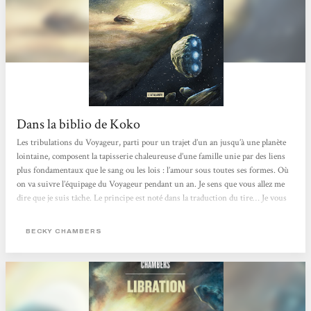
Dans la biblio de Koko
Les tribulations du Voyageur, parti pour un trajet d’un an jusqu’à une planète
lointaine, composent la tapisserie chaleureuse d’une famille unie par des liens
plus fondamentaux que le sang ou les lois : l’amour sous toutes ses formes. Où
on va suivre l’équipage du Voyageur pendant un an. Je sens que vous allez me
dire que je suis tâche. Le principe est noté dans la traduction du tire… Je vous
avais dit dans Diomède Alpha : crevée, tout ça. Hop ! Science-Fiction. Space
Opera ! Wouhou ! Et oui, m’intégrer dans un équipage d’un vaisseau spatial,
BECKY CHAMBERS
c’est un peu ma sucrerie...