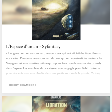
L'Espace d'un an - Syfantasy
« Les gens dont on se souvient, ce sont ceux qui ont décidé des frontières sur
nos cartes. Personne ne se souvient de ceux qui ont construit les routes » Le
Voyageur est une navette spatiale qui a pour fonction de creuser des tunnels
dans l’espace. Les membres de ce vaisseau sont engagés pour établir la toute
première voie avec une planète dans une partie reculée de la galaxie. Ce long
voyage sera l’occasion pour Rosemary, qui vient tout juste de rejoindre
l’astronef d’apprendre à connaître l’équipage hétéroclite composé d’humain et
BECKY CHAMBERS
d’aliens...