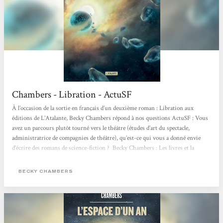
Chambers - Libration - ActuSF
À l’occasion de la sortie en français d’un deuxième roman : Libration aux
éditions de L’Atalante, Becky Chambers répond à nos questions ActuSF : Vous
avez un parcours plutôt tourné vers le théâtre (études d’art du spectacle,
administratrice de compagnies de théâtre), qu’est-ce qui vous a donné envie
d’écrire des romans de science-fiction ? Becky Chambers : Les livres et la
science ont été mes premiers amours. Ma mère m’a envoyé, il y a peu, une
petite autobiographie que j’avais écrite...
BECKY CHAMBERS