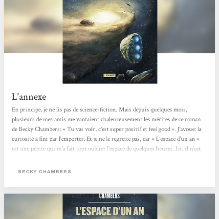
L'annexe
En principe, je ne lis pas de science-fiction. Mais depuis quelques mois,
plusieurs de mes amis me vantaient chaleureusement les mérites de ce roman
de Becky Chambers: « Tu vas voir, c'est super positif et feel good ». J'avoue: la
curiosité a fini par l'emporter. Et je ne le regrette pas, car « L’espace d’un an »
est une pépite qui m'a fait tout oublier l'espace de quelques heures. Ici, il n'est
pas question de sauver la galaxie, de s'opposer à un régime totalitaire, de livrer
des batailles épiques ou quoi que ce soit d'aussi ébouriffant, mais de la vie
BECKY CHAMBERS
quotidienne à bord d'un sympathique...