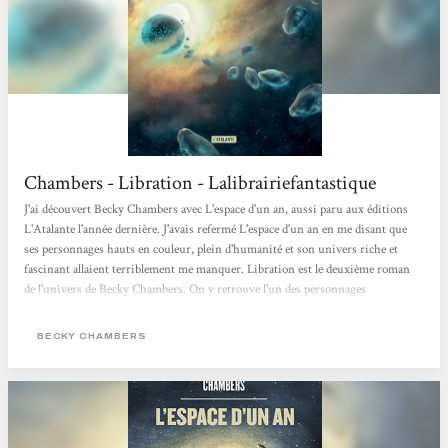
Chambers - Libration - Lalibrairiefantastique
J'ai découvert Becky Chambers avec L'espace d'un an, aussi paru aux éditions
L'Atalante l'année dernière. J'avais refermé L'espace d'un an en me disant que
ses personnages hauts en couleur, plein d'humanité et son univers riche et
fascinant allaient terriblement me manquer. Libration est le deuxième roman
de l'univers de Becky Chambers. On y retrouve l'un des personnages
secondaires intervenant dans le premier opus (Poivre), qui nous dévoile ses
origines et son histoire. L'univers de Becky Chambers, c'est une Union
BECKY CHAMBERS
Galactique (l'U.G) composée de différentes races extraterrestres (les Intells)
dont l'humain...