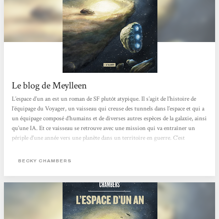
Le blog de Meylleen
L’espace d’un an est un roman de SF plutôt atypique. Il s’agit de l’histoire de
l’équipage du Voyager, un vaisseau qui creuse des tunnels dans l’espace et qui a
un équipage composé d’humains et de diverses autres espèces de la galaxie, ainsi
qu’une IA. Et ce vaisseau se retrouve avec une mission qui va entraîner un
périple d’une année vers une planète dans un territoire en guerre. C’est
typiquement le genre d’histoire où l’intrigue et le final n’a pas une si grande
importance. Ce qui compte vraiment c’est le voyage, d’ailleurs pour...
BECKY CHAMBERS