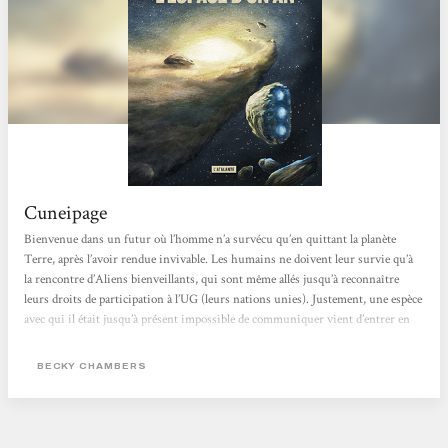
Cuneipage
Bienvenue dans un futur où l’homme n’a survécu qu’en quittant la planète
Terre, après l’avoir rendue invivable. Les humains ne doivent leur survie qu’à
la rencontre d’Aliens bienveillants, qui sont même allés jusqu’à reconnaître
leurs droits de participation à l’UG (leurs nations unies). Justement, une espèce
avec qui il était jusqu’à présent impossible de communiquer vient d’entrer en
négociation, et le Voyageur est embauché pour creuser un tunnel permettant
un accès rapide à leur planète. Le Voyageur est...
BECKY CHAMBERS