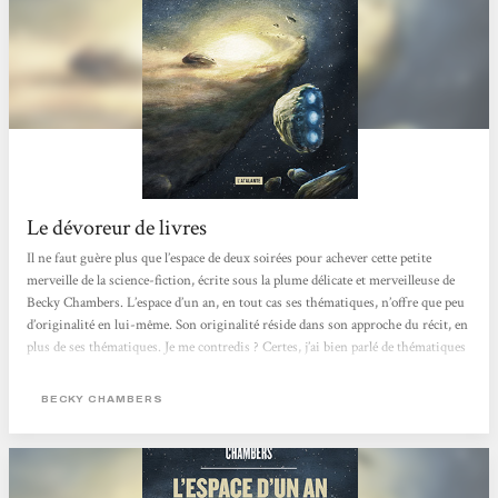
Le dévoreur de livres
Il ne faut guère plus que l’espace de deux soirées pour achever cette petite
merveille de la science-fiction, écrite sous la plume délicate et merveilleuse de
Becky Chambers. L’espace d’un an, en tout cas ses thématiques, n’offre que peu
d’originalité en lui-même. Son originalité réside dans son approche du récit, en
plus de ses thématiques. Je me contredis ? Certes, j’ai bien parlé de thématiques
pas forcément originales dans le domaine de la science-fiction. Il n’empêche,
c’est assez magistral d’aborder autant de thèmes différents...
BECKY CHAMBERS