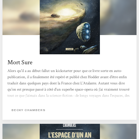
Mort Sure
Alors qu'il a au début fallut un kickstarter pour que ce livre sorte en auto-
publication, il a finalement été repéré et publié chez Hodder avant d'être enfin
traduit dans quelques pays dont la France chez L'Atalante. Autant vous dire
qu'on est presque passé à côté d'un superbe space-opera où j'ai vraiment trouvé
tout ce que j'aimais dans la science-fiction : de longs voyages dans l'espaces, des
espèces extra-terrestres nombreuses et variées, et une bonne dose de réflexion
autour de thèmes vraiment intéressants. L'intégration à ce drôle d'équipage...
BECKY CHAMBERS