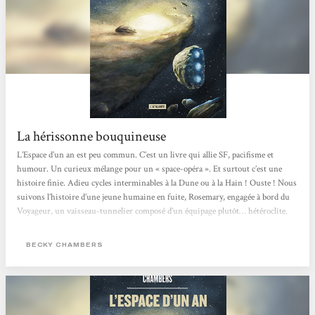
La hérissonne bouquineuse
L’Espace d’un an est peu commun. C’est un livre qui allie SF, pacifisme et
humour. Un curieux mélange pour un « space-opéra ». Et surtout c’est une
histoire finie. Adieu cycles interminables à la Dune ou à la Hain ! Ouste ! Nous
suivons l’histoire d’une jeune humaine en fuite, Rosemary, engagée à bord du
Voyageur, un vaisseau-tunnelier composé d’un équipage plutôt… hétéroclite.
Au fur et à mesure que les personnages se dévoilent et s’apprivoisent, une
multitude de races, coutumes et langues s’offrent à nous sans jamais...
BECKY CHAMBERS