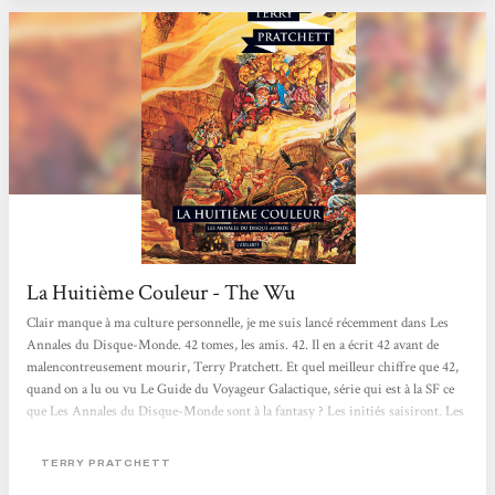
La Huitième Couleur - The Wu
Clair manque à ma culture personnelle, je me suis lancé récemment dans Les
Annales du Disque-Monde. 42 tomes, les amis. 42. Il en a écrit 42 avant de
malencontreusement mourir, Terry Pratchett. Et quel meilleur chiffre que 42,
quand on a lu ou vu Le Guide du Voyageur Galactique, série qui est à la SF ce
que Les Annales du Disque-Monde sont à la fantasy ? Les initiés saisiront. Les
autres iront faire une recherche Google, comme tout le monde. Le parallèle
entre les deux grandes séries humoristiques anglaises a du sens, bien sûr.
TERRY PRATCHETT
Défendues bec et ongle par leurs fans respectifs, Discwold comme H2G2 sont