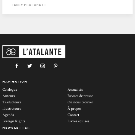
propriétaire jusqu'à sa mort. Ses propriétés magiques sont dues au poirier
TERRY PRATCHETT
savant dont il est entièrement constitué. Le second coup de coeur a été pour un
personnage omniprésent dans tout les livres de la série...
NAVIGATION
Catalogue
Actualités
Auteurs
Revues de presse
Traducteurs
Où nous trouver
Illustrateurs
À propos
Agenda
Contact
Foreign Rights
Livres épuisés
NEWSLETTER