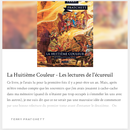
La Huitième Couleur - Les lectures de l'écureuil
Ce livre, je l'avais lu pour la première fois il y a peut-être un an. Mais, après
m'être rendue compte que les souvenirs que j'en avais jouaient à cache-cache
dans ma mémoire (quand ils n'étaient pas trop occupés à s'emmêler les uns avec
les autres), je me suis dit que ce ne serait pas une mauvaise idée de commencer
par une bonne relecture du premier tome avant d'entamer le deuxième. On
suit donc les aventures de Deuxfleurs, touriste de son état et atteint d'une
incapacité folle à voir le danger qui pourtant se trouve juste sous son nez (et
TERRY PRATCHETT
parfois logé sur sa pomme d'Adam). Par...