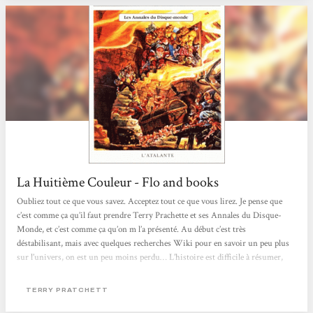
La Huitième Couleur - Flo and books
Oubliez tout ce que vous savez. Acceptez tout ce que vous lirez. Je pense que
c’est comme ça qu’il faut prendre Terry Prachette et ses Annales du Disque-
Monde, et c’est comme ça qu’on m l’a présenté. Au début c’est très
déstabilisant, mais avec quelques recherches Wiki pour en savoir un peu plus
sur l’univers, on est un peu moins perdu… L’histoire est difficile à résumer,
mais en gros nous sommes avec deux personnages principaux, Rincevent qui
est un mage raté, et Deuxfleurs, un touriste qui débarque à Ankh-Morpork et
TERRY PRATCHETT
qui va commettre des erreurs...