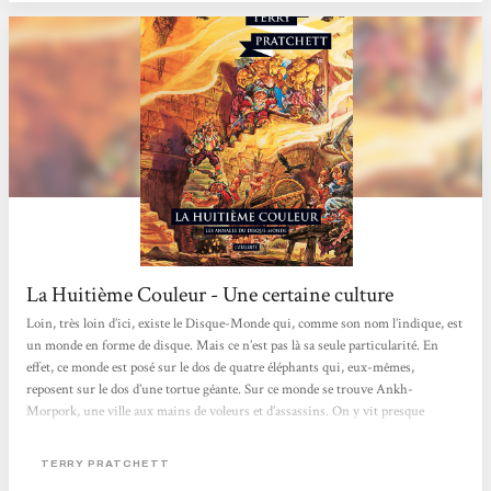
des séries...
La Huitième Couleur - Une certaine culture
Loin, très loin d’ici, existe le Disque-Monde qui, comme son nom l’indique, est
un monde en forme de disque. Mais ce n’est pas là sa seule particularité. En
effet, ce monde est posé sur le dos de quatre éléphants qui, eux-mêmes,
reposent sur le dos d’une tortue géante. Sur ce monde se trouve Ankh-
Morpork, une ville aux mains de voleurs et d’assassins. On y vit presque
paisiblement. Jusqu’au jour malheureux où un touriste décide de s’y rendre en
villégiature. J’ai enfin pris le temps de lire le premier tome de ce célébrissime
TERRY PRATCHETT
cycle de fantasy loufoque et déjanté...