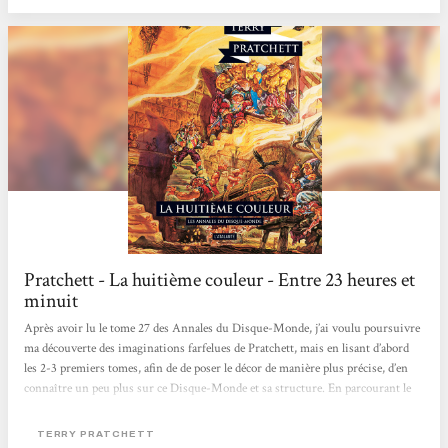
Pratchett - La huitième couleur - Entre 23 heures et
minuit
Après avoir lu le tome 27 des Annales du Disque-Monde, j’ai voulu poursuivre
ma découverte des imaginations farfelues de Pratchett, mais en lisant d’abord
les 2-3 premiers tomes, afin de de poser le décor de manière plus précise, d’en
connaître un peu plus sur ce Disque-Monde et sa structure. En parcourant le
1er tome, La Huitième Couleur, je n’ai pas du tout été déçue. Non seulement j’ai
retrouvé toute l’ambiance fantasque découverte
TERRY PRATCHETT