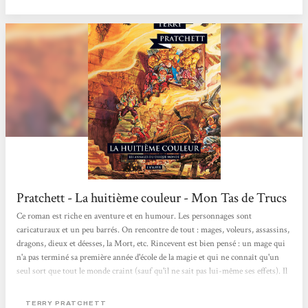
célèbre cité d'Ankh-Morpork, la double, en proie aux flammes : mais que s'est-il
passé ? Une première partie nous présente donc le mage...
Pratchett - La huitième couleur - Mon Tas de Trucs
Ce roman est riche en aventure et en humour. Les personnages sont
caricaturaux et un peu barrés. On rencontre de tout : mages, voleurs, assassins,
dragons, dieux et déesses, la Mort, etc. Rincevent est bien pensé : un mage qui
n'a pas terminé sa première année d'école de la magie et qui ne connaît qu'un
seul sort que tout le monde craint (sauf qu'il ne sait pas lui-même ses effets). Il
a un côté bon samaritain qui tranche avec son opportunisme. Il est un peu
froussard et pourtant aventureux malgré lui. Quant à DeuxFleurs, c'est un
TERRY PRATCHETT