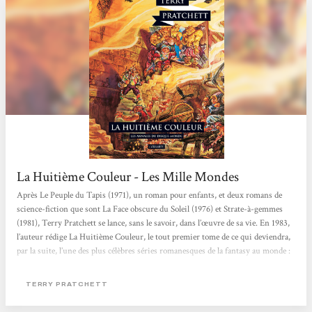
La Huitième Couleur - Les Mille Mondes
Après Le Peuple du Tapis (1971), un roman pour enfants, et deux romans de
science-fiction que sont La Face obscure du Soleil (1976) et Strate-à-gemmes
(1981), Terry Pratchett se lance, sans le savoir, dans l’œuvre de sa vie. En 1983,
l’auteur rédige La Huitième Couleur, le tout premier tome de ce qui deviendra,
par la suite, l’une des plus célèbres séries romanesques de la fantasy au monde :
Les Annales du Disque-Monde. Un joyeux luron et un bougre aigri partent à la
recherche des ennuis Le Disque-Monde est, comme son nom l’indique, un
TERRY PRATCHETT
monde intégralement plat, juché sur le dos de quatre...