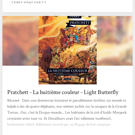
monstres divers mais ceux-ci sont dépeins d’une façon totalement décalée.
TERRY PRATCHETT
Ainsi par exemple la magie ne fonctionne...
Pratchett - La huitième couleur - Light Butterfly
Résumé Dans une dimension lointaine et passablement farfelue, un monde se
balade à dos de quatre éléphants, eux-mêmes juchés sur la carapace de la Grande
Tortue...Oui, c'est le Disque-monde... Les habitants de la cité d'Ankh-Morpork
croyaient avoir tout vu. Et Deuxfleurs avait l'air tellement inoffensif,
bonhomme chétif, fidèlement escorté par un Bagage de bois magique
déambulant sur une myriade de petites jambes. Tellement inoffensif que le