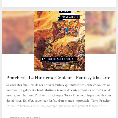
chaque fois il choisit toujours le mauvais truc. Mais le meilleur reste
Deuxfleurs, le touriste. Il récupère toutes...
Pratchett - La Huitième Couleur - Fantasy à la carte
Si vous êtes familiers de ces univers fantasy qui mettent en scène chevaliers ou
mercenaires galopant à bride abattue à travers de vastes étendues de forêts ou de
montagnes féeriques, l’univers imaginé par Terry Pratchett risque bien de vous
déstabiliser. En effet, inventeur farfelu d’un monde improbable, Terry Pratchett
insère ses histoires dans une géographique étonnante prenant la forme d’un
disque juché sur le dos de quatre éléphants, eux-mêmes posés sur la carapace
d’une tortue. Étrange, dites-vous ? Vous ne croyez pas si bien dire. […]...