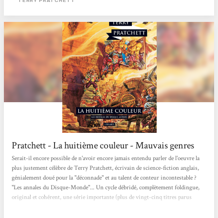
TERRY PRATCHETT
Pratchett - La huitième couleur - Mauvais genres
Serait-il encore possible de n'avoir encore jamais entendu parler de l'oeuvre la
plus justement célèbre de Terry Pratchett, écrivain de science-fiction anglais,
génialement doué pour la "déconnade" et au talent de conteur incontestable ?
"Les annales du Disque-Monde"... Un cycle débridé, complètement foldingue,
original et cohérent, une série importante (plus de vingt-cinq titres parus
outre-Manche) qui ne ressemble à rien d'autre de connu, passionnante,
truculente, vraiment très réjouissante, tout à la fois éminemment distrayante et