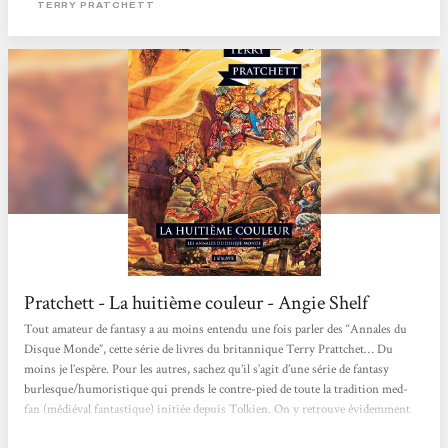
TERRY PRATCHETT
dans le même temps profonde et émouvante,...
Pratchett - La huitième couleur - Angie Shelf
Tout amateur de fantasy a au moins entendu une fois parler des “Annales du
Disque Monde”, cette série de livres du britannique Terry Prattchet… Du
moins je l’espère. Pour les autres, sachez qu’il s’agit d’une série de fantasy
burlesque/humoristique qui prends le contre-pied de toute la tradition med-
fan (médiéval fantastique) initiée depuis Tolkien. On y retrouve évidemment
les créatures fantastiques habituelles : des nains, trolls, golems, mages et