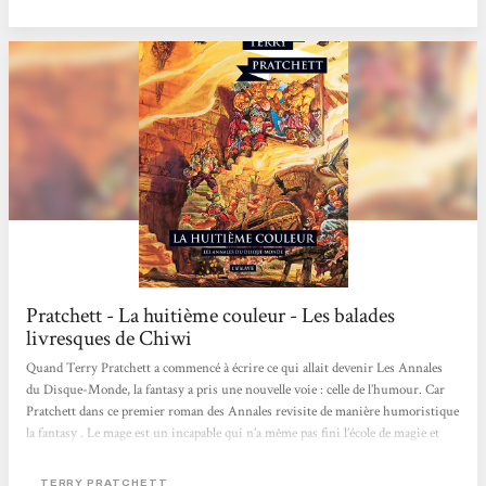
touriste complètement à l'ouest, qui n'a pas conscience du danger....
Pratchett - La huitième couleur - Les balades
livresques de Chiwi
Quand Terry Pratchett a commencé à écrire ce qui allait devenir Les Annales
du Disque-Monde, la fantasy a pris une nouvelle voie : celle de l’humour. Car
Pratchett dans ce premier roman des Annales revisite de manière humoristique
la fantasy . Le mage est un incapable qui n’a même pas fini l’école de magie et
qui ne connait qu’un seul sort aux effets dévastateurs. Le guerrier est un tas de
muscles qui pense peu, pour qui le choix ne se résume qu’à une alternative et à
TERRY PRATCHETT