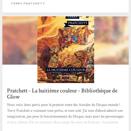
Patricien avait chargé le calamiteux sorcier Rincevent de sa sécurité dans la cité
TERRY PRATCHETT
quadrillée par la Guilde des Voleurs et celle...
Pratchett - La huitième couleur - Bibliothèque de
Glow
Nous voici donc partis pour le premier tome des Annales du Disque-monde !
Terry Pratchett a vraiment tout prévu, et tout créé. J'ai tout d'abord admiré son
imagination, pas pour le fonctionnement du Disque, mais pour les personnages
et leur culture. J'ai eu vraiment deux coups de coeur en le lisant : Le premier
étant le “personnage” du Bagage. Un coffre de bois magique qui suit son