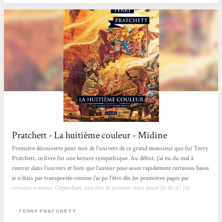
Pratchett - La huitième couleur - Midine
Première découverte pour moi de l’univers de ce grand monsieur que fut Terry
Pratchett, ce livre fut une lecture sympathique. Au début, j’ai eu du mal à
rentrer dans l’univers et bien que l’auteur pose assez rapidement certaines bases
je n’étais pas transportée comme j’ai pu l’être dès les premières pages par
certains romans. Cependant, une fois le premier tiers passé (je dirai) j’ai
vraiment accroché et j’ai dévoré la suite avec grand plaisir. La présence du
touriste était intéressante dans le sens où j’ai pu m’identifier...
TERRY PRATCHETT