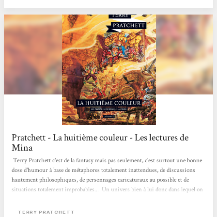
dans Procrastination (personnages loufoques, aventures rocambolesques, jeux
très amusants avec les mots -onomastique,...
Pratchett - La huitième couleur - Les lectures de
Mina
Terry Pratchett c'est de la fantasy mais pas seulement, c'est surtout une bonne
dose d'humour à base de métaphores totalement inattendues, de discussions
hautement philosophiques, de personnages caricaturaux au possible et de
situations totalement improbables... Un univers bien à lui donc dans lequel on
se perd un peu au début mais si on se laisse porter, ce sont des fou-rires
assurés. Nous voici donc embarqué sur le Disque-monde, dans la tristement
TERRY PRATCHETT