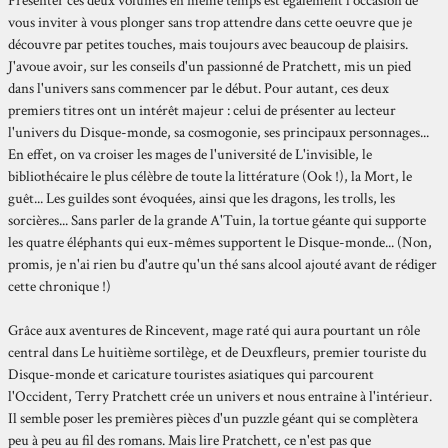
Présenter ces deux volumes en même temps est également l'occasion de
vous inviter à vous plonger sans trop attendre dans cette oeuvre que je
découvre par petites touches, mais toujours avec beaucoup de plaisirs.
J'avoue avoir, sur les conseils d'un passionné de Pratchett, mis un pied
dans l'univers sans commencer par le début. Pour autant, ces deux
premiers titres ont un intérêt majeur : celui de présenter au lecteur
l'univers du Disque-monde, sa cosmogonie, ses principaux personnages...
En effet, on va croiser les mages de l'université de L'invisible, le
bibliothécaire le plus célèbre de toute la littérature (Ook !), la Mort, le
guêt... Les guildes sont évoquées, ainsi que les dragons, les trolls, les
sorcières... Sans parler de la grande A'Tuin, la tortue géante qui supporte
les quatre éléphants qui eux-mêmes supportent le Disque-monde... (Non,
promis, je n'ai rien bu d'autre qu'un thé sans alcool ajouté avant de rédiger
cette chronique !)
Grâce aux aventures de Rincevent, mage raté qui aura pourtant un rôle
central dans Le huitième sortilège, et de Deuxfleurs, premier touriste du
Disque-monde et caricature touristes asiatiques qui parcourent
l'Occident, Terry Pratchett crée un univers et nous entraîne à l'intérieur.
Il semble poser les premières pièces d'un puzzle géant qui se complètera
peu à peu au fil des romans. Mais lire Pratchett, ce n'est pas que