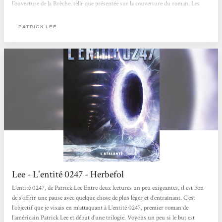
l'ouverture de la Brèche, telle que présentée sur la couverture du roman. Les
propriétés de cette brèche ne sont pas connues mais néanmoins celle-ci déverse,
chaque jour, des objets, nommés par nos scientifiques des "entités"....
PATRICK LEE
Lee - L'entité 0247 - Herbefol
L’entité 0247, de Patrick Lee Entre deux lectures un peu exigeantes, il est bon
de s’offrir une pause avec quelque chose de plus léger et d’entraînant. C’est
l’objectif que je visais en m’attaquant à L’entité 0247, premier roman de
l’américain Patrick Lee et début d’une trilogie. Voyons un peu si le but est