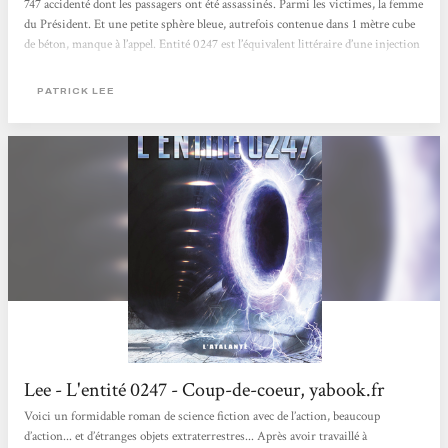
747 accidenté dont les passagers ont été assassinés. Parmi les victimes, la femme
du Président. Et une petite sphère bleue, autrefois contenue dans 1 mètre cube
de béton, manque à l’appel. Entité 0247 est l’équivalent littéraire d’une injection
d’adrénaline : efficace, brutal, à couper le souffle. Mais aussi temporaire et
palliatif. Si vous cherchez de la Grande SF,...
PATRICK LEE
Lee - L'entité 0247 - Coup-de-coeur, yabook.fr
Voici un formidable roman de science fiction avec de l’action, beaucoup
d’action... et d’étranges objets extraterrestres... Après avoir travaillé à