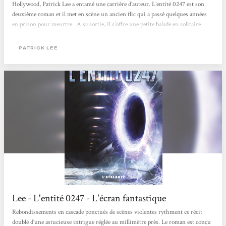
Hollywood, Patrick Lee a entamé une carrière d’auteur. L’entité 0247 est son
deuxième roman et il met en scène un ancien flic qui a passé quelques années
en prison pour meurtre. A sa sortie, il s’offre une petite balade en solitaire
dans les massifs montagneux des Rocheuses en Alaska. Mais au détour d’un
sentier, il tombe sur la carcasse d’un avion qui s’est craché. Curieusement,...
PATRICK LEE
Lee - L'entité 0247 - L'écran fantastique
Rebondissements en cascade ponctués de scènes violentes rythment ce récit
doublé d'une astucieuse intrigue réglée au millimètre près. Le roman est conçu