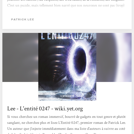
C'est un puzzle, mais tellement bien narré que nos neurones ne sont pas (trop)
malmenés et qu'on comprend tout. L'Escargot galactique
PATRICK LEE
Lee - L'entité 0247 - wiki.yet.org
Si vous cherchez un roman immersif, bourré de gadgets en tout genre et plutôt
sanglant, ne cherchez plus et lisez L'Entité 0247, premier roman de Patrick Lee.
Un auteur que j'injecte immédiatement dans ma liste d'auteurs à suivre au coté