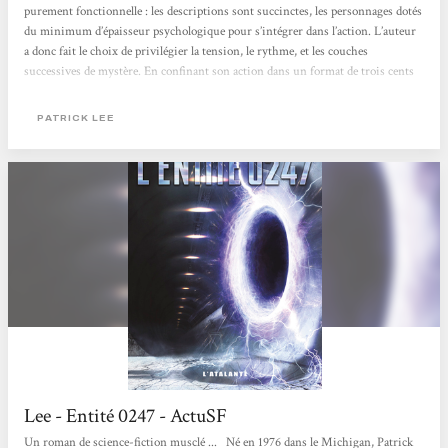
purement fonctionnelle : les descriptions sont succinctes, les personnages dotés
du minimum d’épaisseur psychologique pour s’intégrer dans l’action. L’auteur
a donc fait le choix de privilégier la tension, le rythme, et les couches
successives de mystère. En confinant son action dans un format de trois cents
pages là où bien des auteurs l’auraient diluée pour en faire un énorme thriller,
il a su conserver la densité de son intrigue et éviter tout temps mort. Malgré...
PATRICK LEE
Lee - Entité 0247 - ActuSF
Un roman de science-fiction musclé ... Né en 1976 dans le Michigan, Patrick