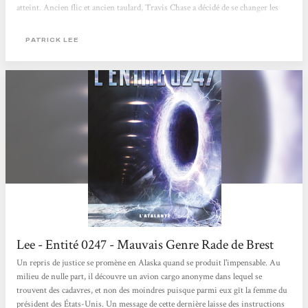
atteint. Ancien flic et ancien taulard, Travis Chase a décidé de se changer les
idées en partant en randonnée au fin fond de l’Alaska. Un bon moyen de se
ressourcer, d’enterrer ses vies passées et de repartir de zéro....
PATRICK LEE
Lee - Entité 0247 - Mauvais Genre Rade de Brest
Un repris de justice se promène en Alaska quand se produit l'impensable. Au
milieu de nulle part, il découvre un avion cargo anonyme dans lequel se
trouvent des cadavres, et non des moindres puisque parmi eux gît la femme du
président des États-Unis. Un message de cette dernière laisse des instructions