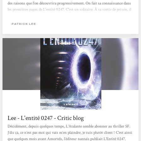
des raisons que l'on découvrira progressivement. On fait sa connaissance dans
les premières pages de L'entité 0247. C'est un solitaire. À sa sortie de prison, il
part pour une longue randonnée dans le Parc national Arctique de l'Alaska. Là,
au fond d'une vallée des Montagnes Rocheuses, au milieu de nulle part, il
PATRICK LEE
découvre l'épave d'un Boeing 747, qu'il a entendu passer trois jours plus tôt.
L'avion a réussi à se poser là, sans exploser....
Lee - L'entité 0247 - Critic blog
Décidément, depuis quelques temps, L’Atalante semble abonner au thriller SF.
J’dis ça, ce n’est pas moi qui vais m’en plaindre, je suis plutôt client ! C’est ainsi
que quelques mois avant Amortels, l’éditeur nantais publiait L’Entité 0247.