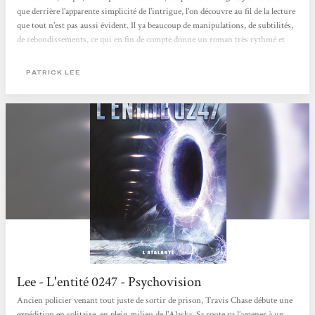
que derrière l'apparente simplicité de l'intrigue, l'on découvre au fil de la lecture
que tout n'est pas aussi évident. Il ya beaucoup de manipulations, de subtilités,
de rebondissements, ce qui en fin de compte donne un roman très rythmé et
assez surprenant. On peut le lire à partir de quinze ans et, évidement, au-delà.
Frédéric Fromenty, Librairie Omerveilles
PATRICK LEE
Lee - L'entité 0247 - Psychovision
Ancien policier venant tout juste de sortir de prison, Travis Chase débute une
expédition en solitaire, en plein milieu de l'Alaska. Sa route va l’amener à un