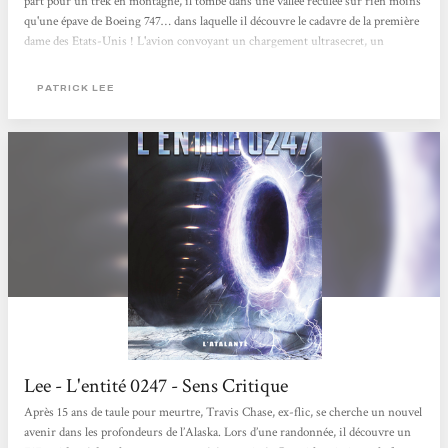
part pour un trek en montagne, il tombe dans une vallée reculée sur rien moins
qu'une épave de Boeing 747… dans laquelle il découvre le cadavre de la première
dame des Etats-Unis ! L'avion convoyant un chargement ultrasecret, un
mystérieux Chuchoteur convoité par des barbouzes présentement occupés à
torturer une autre des passagères du 747 pour qu'elle leur dévoile où elle l'a
PATRICK LEE
caché. C'est le début...
Lee - L'entité 0247 - Sens Critique
Après 15 ans de taule pour meurtre, Travis Chase, ex-flic, se cherche un nouvel
avenir dans les profondeurs de l’Alaska. Lors d’une randonnée, il découvre un