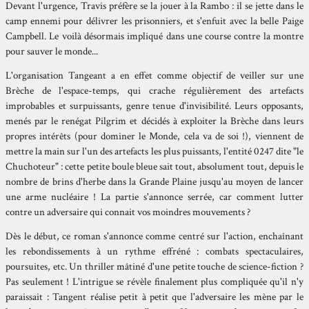
Devant l'urgence, Travis préfère se la jouer à la Rambo : il se jette dans le
camp ennemi pour délivrer les prisonniers, et s'enfuit avec la belle Paige
Campbell. Le voilà désormais impliqué dans une course contre la montre
pour sauver le monde...
L'organisation Tangeant a en effet comme objectif de veiller sur une
Brèche de l'espace-temps, qui crache régulièrement des artefacts
improbables et surpuissants, genre tenue d'invisibilité. Leurs opposants,
menés par le renégat Pilgrim et décidés à exploiter la Brèche dans leurs
propres intérêts (pour dominer le Monde, cela va de soi !), viennent de
mettre la main sur l'un des artefacts les plus puissants, l'entité 0247 dite "le
Chuchoteur" : cette petite boule bleue sait tout, absolument tout, depuis le
nombre de brins d'herbe dans la Grande Plaine jusqu'au moyen de lancer
une arme nucléaire ! La partie s'annonce serrée, car comment lutter
contre un adversaire qui connait vos moindres mouvements ?
Dès le début, ce roman s'annonce comme centré sur l'action, enchaînant
les rebondissements à un rythme effréné : combats spectaculaires,
poursuites, etc. Un thriller mâtiné d'une petite touche de science-fiction ?
Pas seulement ! L'intrigue se révèle finalement plus compliquée qu'il n'y
paraissait : Tangent réalise petit à petit que l'adversaire les mène par le