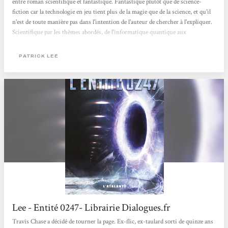
entre roman scientifique et fantastique. Fantastique plutôt que de science-
fiction car la technologie en jeu tient plus de la magie que de la science, et qu'il
n'est de toute manière pas dans l'intention de l'auteur de chercher à l'expliquer.
Scientifique par les thèmes abordés, de l'informatique quantique aux
accélérateurs de particules. Et l'utilisation d'éléments narratifs relevant du
domaine scientifique dans des œuvres qui n'en relèvent pas est souvent un jeu
PATRICK LEE
dangereux pour les auteurs qui ne...
Lee - Entité 0247- Librairie Dialogues.fr
Travis Chase a décidé de tourner la page. Ex-flic, ex-taulard sorti de quinze ans