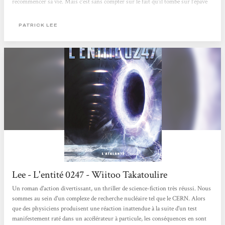
recommencer sa vie. Mais c’est sans compter sur le fait qu’il tombe sur l’épave
d’un 747, où tous les passagers ont été assassinés. Parmi eux, l’épouse du
président des Etats-Unis. L’avion recelait un secret. Chase va se retrouver au
PATRICK LEE
cœur...
Lee - L'entité 0247 - Wiitoo Takatoulire
Un roman d'action divertissant, un thriller de science-fiction très réussi. Nous
sommes au sein d'un complexe de recherche nucléaire tel que le CERN. Alors
que des physiciens produisent une réaction inattendue à la suite d'un test
manifestement raté dans un accélérateur à particule, les conséquences en sont