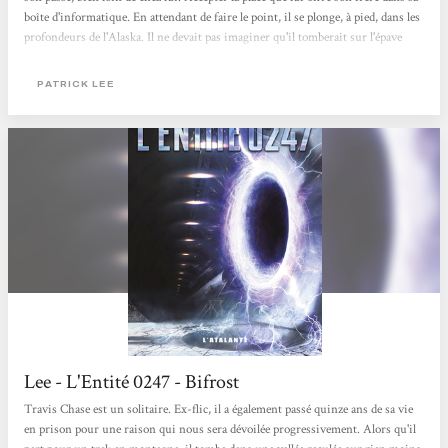
boîte d'informatique. En attendant de faire le point, il se plonge, à pied, dans les
profondeurs de l'Alaska. Il ne devait pas imaginer qu'il tomberait sur l'épave
abandonné d'un 747, ni qu'il se trouverait mêlé à une guerre entre agence
secrète gouvernementale et groupe... terroriste (?). Patrick Lee démarre
PATRICK LEE
doucement, en...
Lee - L'Entité 0247 - Bifrost
Travis Chase est un solitaire. Ex-flic, il a également passé quinze ans de sa vie
en prison pour une raison qui nous sera dévoilée progressivement. Alors qu'il