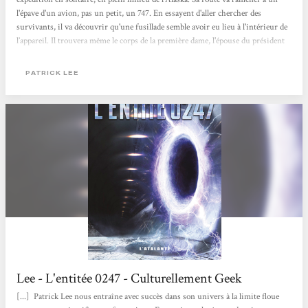
l'épave d'un avion, pas un petit, un 747. En essayent d'aller chercher des
survivants, il va découvrir qu'une fusillade semble avoir eu lieu à l'intérieur de
l’appareil. Il trouvera même le corps de la première dame, l'épouse du président
des états-unis, et une lettre contenant des recommandations. Trouvant des
armes rapidement dans la carcasse de l'appareil, Travis va tout d'abord aller
PATRICK LEE
tenter de sauver une jeune femme...
Lee - L'entitée 0247 - Culturellement Geek
[...] Patrick Lee nous entraîne avec succès dans son univers à la limite floue