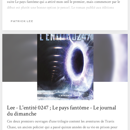
suite Le pays fantôme qui a attiré mon oeil le premier, mais commencer par le
début est plutôt une bonne option je pense). Le roman publié aux éditions
l'Atalante va nous narrer l'aventure peu banale de Travis Chase, ancien flic, ex-
taulard dont son histoire est tout sauf ordinaire. Rien qu'avec cette phrase de
PATRICK LEE
description, on pourrait penser tomber dans le stéréotype du policier
injustement...
Lee - L'entité 0247 ; Le pays fantôme - Le journal
du dimanche
Ces deux premiers ouvrages d'une trilogie content les aventures de Travis
Chase, un ancien policier qui a passé quinze années de sa vie en prison pour