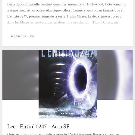
Lee a d’abord travaillé pendant quelques années pour Hollywood. Côté roman il
a signé deux titres outre-atlantique, Ghost Country, un roman fantastique et
L’entité 0247, premier tome de la série Travis Chase. Le deuxième est prévu
dans les librairies américaines en décembre prochain... Travis Chase, un
ancien policier ripoux plutôt musclé... A sa sortie de prison après quinze ans à
l’ombre, Travis s’offre une petite balade dans le massif montagneux...
PATRICK LEE
Lee - Entité 0247 - Actu SF
Que devons-nous attendre de la rentrée ? Voici quelques livres à surveiller