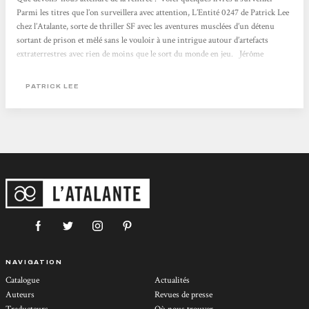
Parmi les titres que l’on surveillera avec attention, L’Entité 0247 de Patrick Lee
chez l’Atalante, sorte de thriller SF avec les aventures musclées d’un détenu
sortant de prison et mêlé sans le vouloir à une intrigue autour d’artefacts
extraterrestres avec rien de moins que le sort du monde en jeu. Jérôme
Vincent Actu SF
PATRICK LEE
NAVIGATION
Catalogue
Actualités
Auteurs
Revues de presse