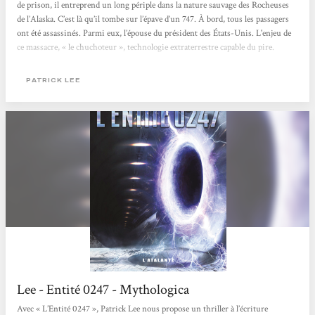
de prison, il entreprend un long périple dans la nature sauvage des Rocheuses
de l’Alaska. C’est là qu’il tombe sur l’épave d’un 747. À bord, tous les passagers
ont été assassinés. Parmi eux, l’épouse du président des États-Unis. L'enjeu de
ce massacre, « le chuchoteur », technologie extraterrestre capable du pire.
Commence alors une course contre la montre pour sauver l'humanité du chaos.
Scénario catastrophe classique !!! Mené de...
PATRICK LEE
Lee - Entité 0247 - Mythologica
Avec « L’Entité 0247 », Patrick Lee nous propose un thriller à l’écriture