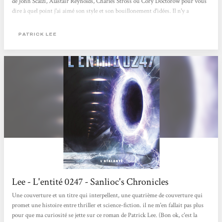
de John Scalzi, Alastair Reynolds, Charles Stross ou Cory Doctorow pour vous
dire à quel point j'ai aimé son style et son bouillonement d'idées. Il n'y a
d'ailleurs pas que ses idées qui bouillonent, L'Entitée 0247 est un roman qui ne
vous laissera aucun répis, un roman à réaction si j'ose dire, on se demande
PATRICK LEE
comment Travis Chase parvient à surmonter toutes...
Lee - L'entité 0247 - Sanlioc's Chronicles
Une couverture et un titre qui interpellent, une quatrième de couverture qui
promet une histoire entre thriller et science-fiction. il ne m'en fallait pas plus
pour que ma curiosité se jette sur ce roman de Patrick Lee. (Bon ok, c'est la