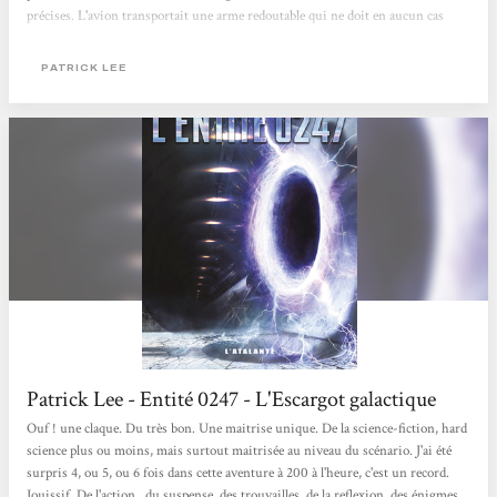
précises. L'avion transportait une arme redoutable qui ne doit en aucun cas
tomber entre les mains des commanditaires de l'attentat à l'origine du drame.
Travis Chase a été meurtrier dans une vie antérieure, certes, mais il a
PATRICK LEE
également été flic. Il va se montrer à la hauteur,...
Patrick Lee - Entité 0247 - L'Escargot galactique
Ouf ! une claque. Du très bon. Une maitrise unique. De la science-fiction, hard
science plus ou moins, mais surtout maitrisée au niveau du scénario. J'ai été
surpris 4, ou 5, ou 6 fois dans cette aventure à 200 à l'heure, c'est un record.
Jouissif. De l'action , du suspense, des trouvailles, de la reflexion, des énigmes.