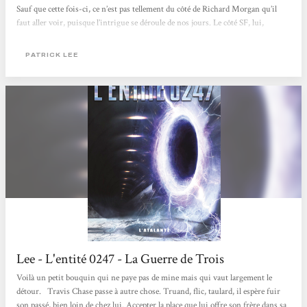
Sauf que cette fois-ci, ce n’est pas tellement du côté de Richard Morgan qu’il
faut aller voir, puisque l’intrigue se déroule de nos jours. Le côté SF, lui,
provient d’une brèche qui mène vers, vers… un ailleurs. Pour être honnête, la
première traduction en France...
PATRICK LEE
Lee - L'entité 0247 - La Guerre de Trois
Voilà un petit bouquin qui ne paye pas de mine mais qui vaut largement le
détour. Travis Chase passe à autre chose. Truand, flic, taulard, il espère fuir
son passé, bien loin de chez lui. Accepter la place que lui offre son frère dans sa