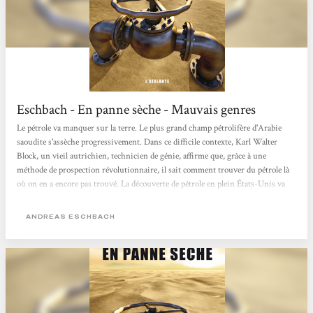
Eschbach - En panne sèche - Mauvais genres
Le pétrole va manquer sur la terre. Le plus grand champ pétrolifère d'Arabie
saoudite s'assèche progressivement. Dans ce difficile contexte, Karl Walter
Block, un vieil autrichien, technicien de génie, affirme que, grâce à une
méthode de prospection révolutionnaire, il sait comment trouver du pétrole là
où on en a encore pas trouvé. La découverte de pétrole en plein États-Unis va
donner confiance aux investisseurs. Pour profiter de cette manne, Marcus
Westermann, qui a pour seul désir de réussir, s'associe avec Bloch. Andreas
ANDREAS ESCHBACH
Eschbach décrit la...