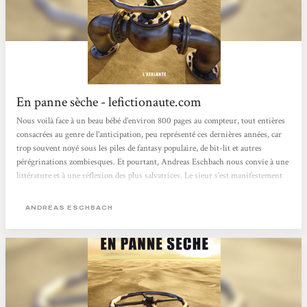
En panne sèche - lefictionaute.com
Nous voilà face à un beau bébé d’environ 800 pages au compteur, tout entières
consacrées au genre de l’anticipation, peu représenté ces dernières années, car
trop souvent noyé sous les piles de fantasy populaire, de bit-lit et autres
pérégrinations zombiesques. Et pourtant, Andreas Eschbach nous convie à une
littérature et à une réflexion des plus salvatrices. Le sieur s’est manifestement
bien documenté : En panne sèche donne effectivement à voir une œuvre très au
fait des techniques concernant le domaine pétrolifère,...
ANDREAS ESCHBACH