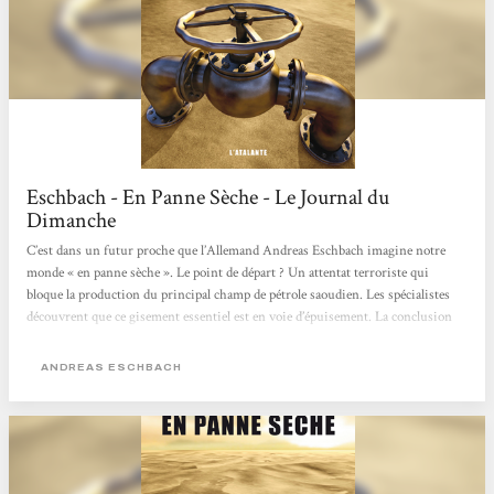
Eschbach - En Panne Sèche - Le Journal du
Dimanche
C’est dans un futur proche que l’Allemand Andreas Eschbach imagine notre
monde « en panne sèche ». Le point de départ ? Un attentat terroriste qui
bloque la production du principal champ de pétrole saoudien. Les spécialistes
découvrent que ce gisement essentiel est en voie d’épuisement. La conclusion
s’impose : on est proche du fameux « pick oil », le moment à partir duquel toute
consommation provoque une diminution irréversible des réserves exploitables.
ANDREAS ESCHBACH
Déstabilisé, le roi d’Arabie Saoudite abandonne son pays ; les Américains y
lancent une opération...