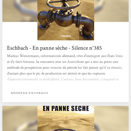
Eschbach - En panne sèche - Silence n°385
Markus Westermann, informaticien allemand, rêve d'immigrer aux États Unis
et d'y faire fortune. Sa rencontre avec un Autrichien qui a mis au point une
méthode de prospéction pour trouver du pétrole lui fait penser qu'il va réussir,
d'autant plus que le pic de production est atteint et que les ruptures
d'approvisionnement se multiplient. L'auteur, bien documenté, a imaginé ce
que pourrait devenir une société où le pétrole est rare. Et il distingue avec
habileté ce qui pourrait se passer dans une Europe où les gens savent encore se
ANDREAS ESCHBACH
parler et marcher et dans une Amérique du Nord où...