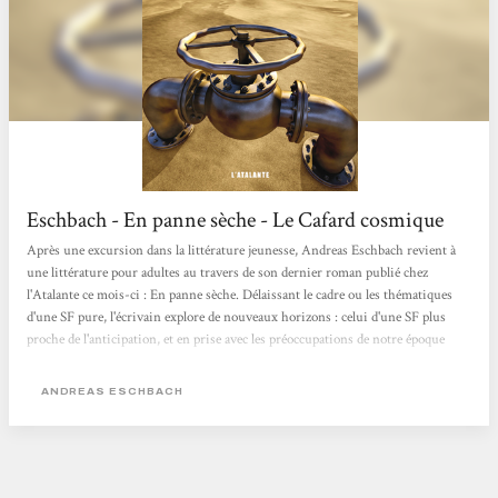
Eschbach - En panne sèche - Le Cafard cosmique
Après une excursion dans la littérature jeunesse, Andreas Eschbach revient à
une littérature pour adultes au travers de son dernier roman publié chez
l'Atalante ce mois-ci : En panne sèche. Délaissant le cadre ou les thématiques
d'une SF pure, l'écrivain explore de nouveaux horizons : celui d'une SF plus
proche de l'anticipation, et en prise avec les préoccupations de notre époque
contemporaine. Plongée vertigineuse dans le monde de l'or noir... Markus
Westermann a quitté l'Allemagne pour les Etats-Unis. Jeune homme rongé par
ANDREAS ESCHBACH
l'ambition, il n'a qu'une idée en tête : l'«...