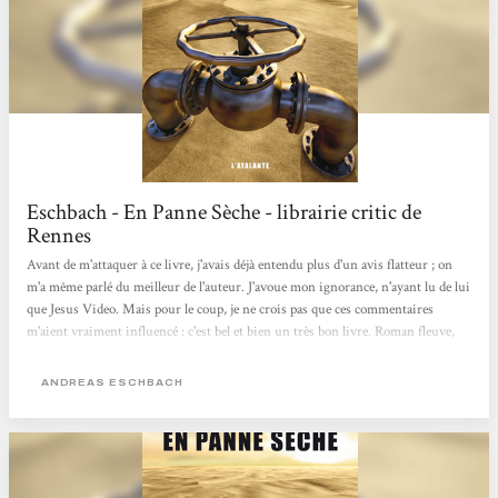
Eschbach - En Panne Sèche - librairie critic de
Rennes
Avant de m'attaquer à ce livre, j'avais déjà entendu plus d'un avis flatteur ; on
m'a même parlé du meilleur de l'auteur. J'avoue mon ignorance, n'ayant lu de lui
que Jesus Video. Mais pour le coup, je ne crois pas que ces commentaires
m'aient vraiment influencé : c'est bel et bien un très bon livre. Roman fleuve,
En Panne Sèche n'est pas une lecture des plus aisées. Long, complexe et
profond, il n'est pas toujours simple de se laisser porter. Non, on est plutôt pris
ANDREAS ESCHBACH
à parti, désigné comme témoin d'événements terrifiants. Le récit s'étend sur
plusieurs dimensions...