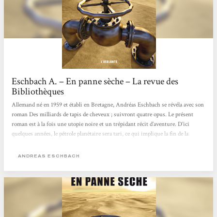
Eschbach A. – En panne sèche – La revue des
Bibliothèques
Allemand né en 1959 et établi en Bretagne, Andréas Eschbach se révéla avec son
roman Des milliards de tapis de cheveux ; suivront quatre opus. Le présent
roman est à la fois une utopie noire et un trépidant récit d’aventure. D’ici
quelques années, le pétrole planétaire sera tari, ce qui implique la fin de la
société moderne et un effondrement mondial. Cependant, le héros, Marcus
Westermann, croit détenir le secret d’un renouveau énergétique, secret qu’on
ANDREAS ESCHBACH
tentera bien sûr de lui estorquer. S’en suit une course poursuite à...