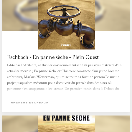
Eschbach - En panne sèche - Plein Ouest
Edité par L'Atalante, ce thriller environnemental ne va pas vous distraire d'un
actualité morose ; En panne sèche est l'histoire romancée d'un jeune homme
ambitieux, Markus Westerman, qui mise toute sa fortune personelle sur un
projet jusqu'alors méconnu pour découvrir du pétrole dans des sites où
personne n'en soupçonnait l'existence. Un premier succès dans le Dakota du
sud va le faire voyager dans le monde à la recherche d'un or noir qui n'a jamais
autant mérité son nom. Car la civilisation moderne qui reposait sur le pétrole
ANDREAS ESCHBACH
s'écroule devant l'effet conjugué de la rareté...