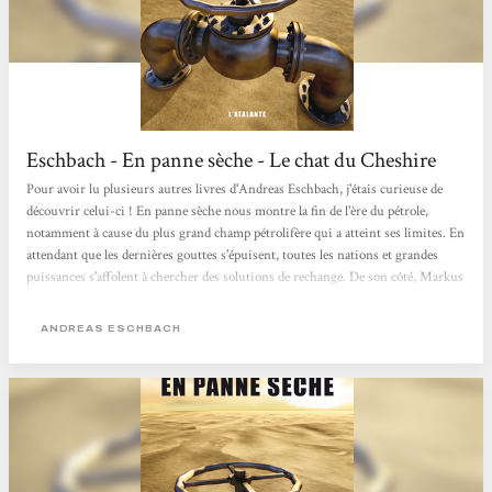
Eschbach - En panne sèche - Le chat du Cheshire
Pour avoir lu plusieurs autres livres d'Andreas Eschbach, j'étais curieuse de
découvrir celui-ci ! En panne sèche nous montre la fin de l'ère du pétrole,
notamment à cause du plus grand champ pétrolifère qui a atteint ses limites. En
attendant que les dernières gouttes s'épuisent, toutes les nations et grandes
puissances s'affolent à chercher des solutions de rechange. De son côté, Markus
Westermann, jeune ambitieux cherchant à conquérir l'Amérique, pense avoir
trouvé la poule aux œufs d'or en s'associant avec un homme clamant avoir une
ANDREAS ESCHBACH
méthode infaillible pour trouver...