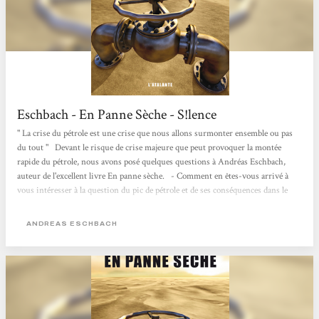
Eschbach - En Panne Sèche - S!lence
" La crise du pétrole est une crise que nous allons surmonter ensemble ou pas
du tout " Devant le risque de crise majeure que peut provoquer la montée
rapide du pétrole, nous avons posé quelques questions à Andréas Eschbach,
auteur de l'excellent livre En panne sèche. - Comment en êtes-vous arrivé à
vous intéresser à la question du pic de pétrole et de ses conséquences dans le
futur ? - Enfant, j'entendais " le pétrole va finir avant l'an 2000 ". Or le pérol est
toujours là. Peut-être...
ANDREAS ESCHBACH