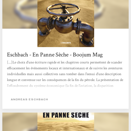
Eschbach - En Panne Sèche - Boojum Mag
[...]Le choix d'une écriture rapide et les chapitres courts permettent de scander
efficacement les événements locaux et internationaux et de suivre les aventures
individuelles mais aussi collectives sans tomber dans l'eenui d'une description
longue et convenue sur les conséquences de la fin du pétrole. La présentation de
l'effondrement du système économique (la fin de l'aviation, la disparition
progressive de l'automobile, de la pétrochimie donc de l'agriculture
productiviste, des médicaments, etc.), la désagrégation des sociétés, plus
ANDREAS ESCHBACH
redoutable aux Etats-Unis qu'en Europe où l'étalement...