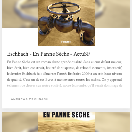
Eschbach - En Panne Sèche - ActuSF
En Panne Sèche est un roman d'une grande qualité. Sans aucun défaut majeur,
bien écrit, bien construit, bourré de suspense, de rebondissements, instructif,
le dernier Eschbach fait démarrer l'année littéraire 2009 à un très haut niveau
de qualité. C'est un de ces livres à mettre entre toutes les mains. On y apprend
tellement de choses sur notre société, notre économie, qu'il serait dommage de
passer à côté. de plus, s'il dépeint de façon démoralisante -simplement
véridique- ce qui nous pend au nez dans les dizaines d'années à...
ANDREAS ESCHBACH