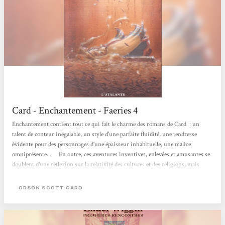
Card - Enchantement - Faeries 4
Enchantement contient tout ce qui fait le charme des romans de Card : un
talent de conteur inégalable, un style d'une parfaite fluidité, une tendresse
évidente pour des personnages d'une épaisseur inhabituelle, une malice
omniprésente... En outre, ces aventures inventives, enlevées et amusantes se
doublent d'une réflexion sur la relativité des cultures et des religions, mais
aussi sur l'écriture et le rôle des contes. En greffant sur le conte traditionnel le
voyage temporel et des thèmes contemporains, Card fait évoluer son récit vers
ORSON SCOTT CARD
une fantasy moderne et...