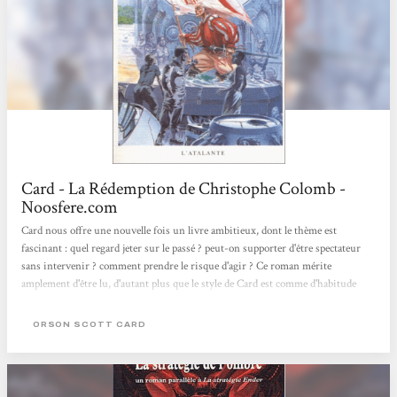
Card - La Rédemption de Christophe Colomb -
Noosfere.com
Card nous offre une nouvelle fois un livre ambitieux, dont le thème est
fascinant : quel regard jeter sur le passé ? peut-on supporter d'être spectateur
sans intervenir ? comment prendre le risque d'agir ? Ce roman mérite
amplement d'être lu, d'autant plus que le style de Card est comme d'habitude
remarquable et qu'il réussit toujours à donner une rare consistance à ses
personnages. Pascal PATOZ, noosfere.com, 15 décembre 1998
ORSON SCOTT CARD