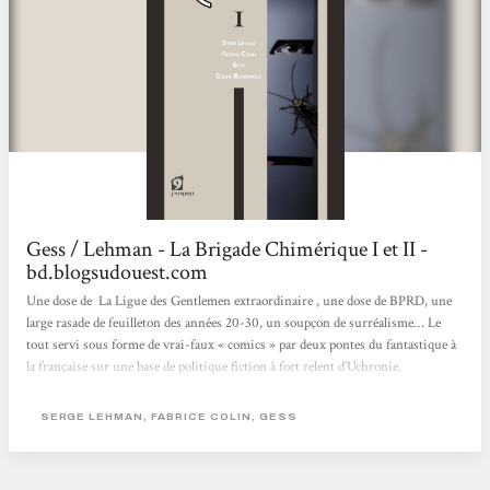
Gess / Lehman - La Brigade Chimérique I et II -
bd.blogsudouest.com
Une dose de La Ligue des Gentlemen extraordinaire , une dose de BPRD, une
large rasade de feuilleton des années 20-30, un soupçon de surréalisme… Le
tout servi sous forme de vrai-faux « comics » par deux pontes du fantastique à
la française sur une base de politique fiction à fort relent d’Uchronie.
Improbable ? Non, Chimérique. Lehman et Colin, qui aiment à tester les
limites de la bande dessinée dans ce qui reste leur domaine de prédilection, le
SERGE LEHMAN, FABRICE COLIN, GESS
récit de science-fiction, se lancent à leur manière dans le récit de super-héros.
Les...