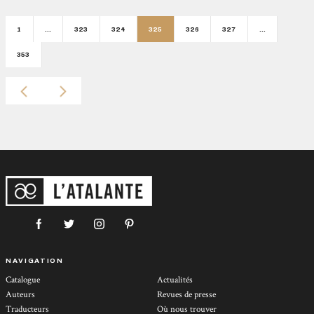
1
…
323
324
325
326
327
…
353
NAVIGATION
Catalogue
Actualités
Auteurs
Revues de presse
Traducteurs
Où nous trouver