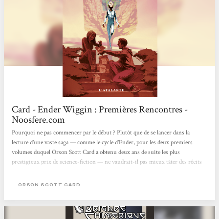
Card - Ender Wiggin : Premières Rencontres -
Noosfere.com
Pourquoi ne pas commencer par le début ? Plutôt que de se lancer dans la
lecture d'une vaste saga — comme le cycle d'Ender, pour les deux premiers
volumes duquel Orson Scott Card a obtenu deux ans de suite les plus
prestigieux prix de science-fiction — ne vaudrait-il pas mieux tâter des récits
originaux qui ont conduit l'auteur à développer son univers par la suite ? Ender
Wiggin : premières rencontres réunit en ses pages quatre nouvelles, prémices
ORSON SCOTT CARD
d'une des plus grandes épopées de la science-fiction, dont La stratégie Ender qui
donnera son nom au cycle. Ces « premières...