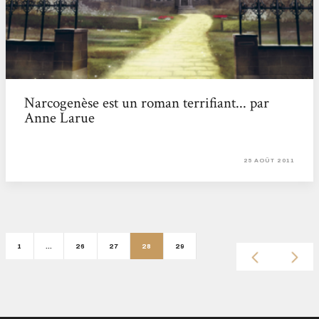
Narcogenèse est un roman terrifiant... par
Anne Larue
25 AOÛT 2011
1
…
26
27
28
29