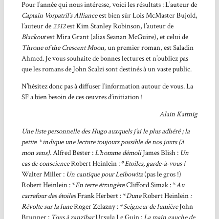
Pour l’année qui nous intéresse, voici les résultats : L’auteur de
Captain Vorpatril’s Alliance
est bien sûr Lois McMaster Bujold,
l’auteur de
2312
est Kim Stanley Robinson, l’auteur de
Blackout
est Mira Grant (alias Seanan McGuire), et celui de
Throne of the Crescent Moon
, un premier roman, est Saladin
Ahmed. Je vous souhaite de bonnes lectures et n’oubliez pas
que les romans de John Scalzi sont destinés à un vaste public.
N’hésitez donc pas à diffuser l’information autour de vous. La
SF a bien besoin de ces œuvres d’initiation !
Alain Kattnig
Une liste personnelle des Hugo auxquels j’ai le plus adhéré ; la
petite * indique une lecture toujours possible de nos jours (à
mon sens).
Alfred Bester :
L’homme démoli
James Blish :
Un
cas de conscience
Robert Heinlein : *
Etoiles, garde-à-vous !
Walter Miller :
Un cantique pour Leibowitz
(pas le gros !)
Robert Heinlein : *
En terre étrangère
Clifford Simak : *
Au
carrefour des étoiles
Frank Herbert : *
Dune
Robert Heinlein
:
Révolte sur la lune
Roger Zelazny : *
Seigneur de lumière
John
Brunner :
Tous à zanzibar
Ursula Le Guin :
La main gauche de