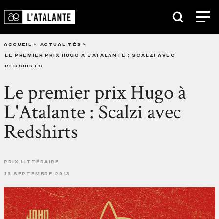
ACCUEIL
ACTUALITÉS
LE PREMIER PRIX HUGO À L'ATALANTE : SCALZI AVEC
REDSHIRTS
Le premier prix Hugo à
L'Atalante : Scalzi avec
Redshirts
PRIX LITTÉRAIRE
13 SEPTEMBRE 2013