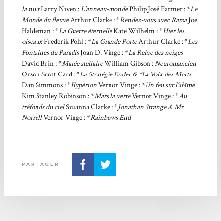
la nuit
Larry Niven :
L’anneau-monde
Philip José Farmer : *
Le
Monde du fleuve
Arthur Clarke : *
Rendez-vous avec Rama
Joe
Haldeman : *
La Guerre éternelle
Kate Wilhelm : *
Hier les
oiseaux
Frederik Pohl : *
La Grande Porte
Arthur Clarke : *
Les
Fontaines du Paradis
Joan D. Vinge : *
La Reine des neiges
David Brin : *
Marée stellaire
William Gibson :
Neuromancien
Orson Scott Card : *
La Stratégie Ender & *La Voix des Morts
Dan Simmons : *
Hypérion
Vernor Vinge : *
Un feu sur l’abîme
Kim Stanley Robinson : *
Mars la verte
Vernor Vinge : *
Au
tréfonds du ciel
Susanna Clarke : *
Jonathan Strange & Mr
Norrell
Vernor Vinge : *
Rainbows End
PARTAGER