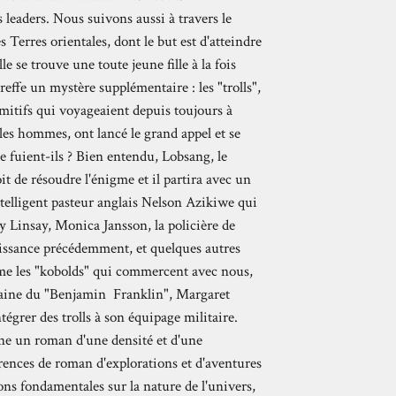
leaders. Nous suivons aussi à travers le
Terres orientales, dont le but est d'atteindre
e se trouve une toute jeune fille à la fois
reffe un mystère supplémentaire : les "trolls",
itifs qui voyageaient depuis toujours à
les hommes, ont lancé le grand appel et se
ue fuient-ils ? Bien entendu, Lobsang, le
it de résoudre l'énigme et il partira avec un
ntelligent pasteur anglais Nelson Azikiwe qui
lly Linsay, Monica Jansson, la policière de
issance précédemment, et quelques autres
me les "kobolds" qui commercent avec nous,
taine du "Benjamin Franklin", Margaret
grer des trolls à son équipage militaire.
e un roman d'une densité et d'une
rences de roman d'explorations et d'aventures
ons fondamentales sur la nature de l'univers,