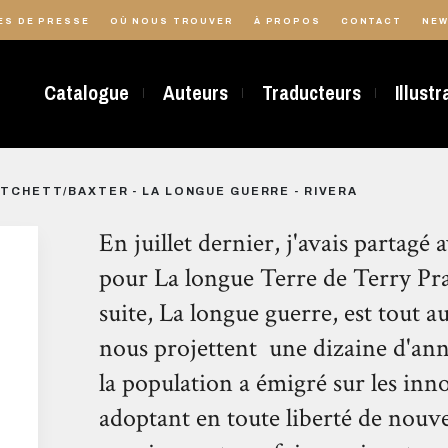
ES DE PRESSE
OÙ NOUS TROUVER
À PROPOS
CONTACT
NEW
Catalogue
Auteurs
Traducteurs
Illust
TCHETT/BAXTER - LA LONGUE GUERRE - RIVERA
En juillet dernier, j'avais partag
pour La longue Terre de Terry Pra
suite, La longue guerre, est tout a
nous projettent une dizaine d'anné
la population a émigré sur les inn
adoptant en toute liberté de nouv