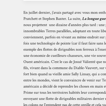
En juillet dernier, j'avais partagé avec vous mon en
Pratchett et Stephen Baxter. La suite,
La longue gue
nous projettent une dizaine d'années plus tard : une p
innombrables Terres parallèles, adoptant en toute li
conviennent, parfois en vivant au même endroit sur p
fois une technologie de pointe (car il faut faire sans 
exemple des flottes de dirigeables non ferreux à l'ex
une économie de cueilleurs-chasseurs, une vie souven
Ouest américain. C'est le cas de Josué Valienté que 
fils, vivant dans la commune du Diable-Vauvert, sur u
fort bien quand sa vieille amie Sally Linsay, qui a c
entre les mondes, vient le convaincre de venir sur Ter
américain a décidé de reprendre les choses en main e
Prime sur tous les territoires habités leur corresponda
envoyant une flotte de dirigeables militaires dernier 
les colons ne l'entendent pas de cette oreille et cela