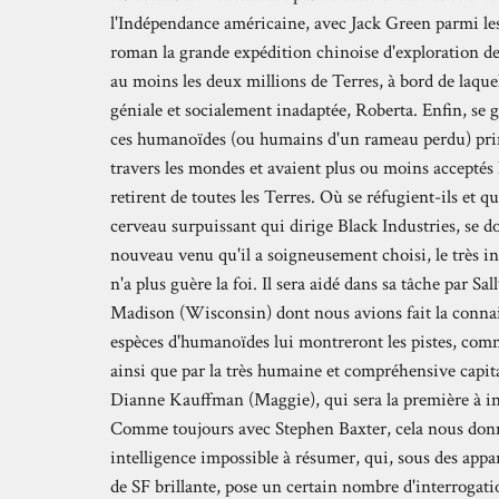
l'Indépendance américaine, avec Jack Green parmi les 
roman la grande expédition chinoise d'exploration des 
au moins les deux millions de Terres, à bord de laquell
géniale et socialement inadaptée, Roberta. Enfin, se g
ces humanoïdes (ou humains d'un rameau perdu) prim
travers les mondes et avaient plus ou moins acceptés 
retirent de toutes les Terres. Où se réfugient-ils et q
cerveau surpuissant qui dirige Black Industries, se do
nouveau venu qu'il a soigneusement choisi, le très i
n'a plus guère la foi. Il sera aidé dans sa tâche par Sa
Madison (Wisconsin) dont nous avions fait la conna
espèces d'humanoïdes lui montreront les pistes, com
ainsi que par la très humaine et compréhensive capi
Dianne Kauffman (Maggie), qui sera la première à inté
Comme toujours avec Stephen Baxter, cela nous donn
intelligence impossible à résumer, qui, sous des appa
de SF brillante, pose un certain nombre d'interrogati