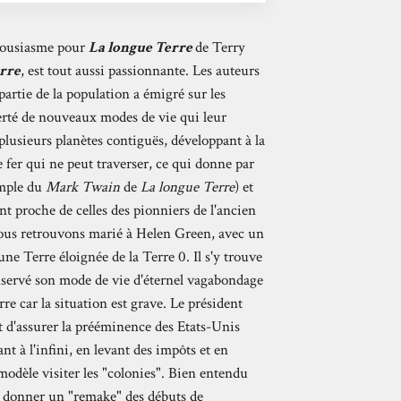
thousiasme pour
La longue Terre
de Terry
rre
, est tout aussi passionnante. Les auteurs
artie de la population a émigré sur les
berté de nouveaux modes de vie qui leur
lusieurs planètes contiguës, développant à la
le fer qui ne peut traverser, ce qui donne par
emple du
Mark Twain
de
La longue Terre
) et
t proche de celles des pionniers de l'ancien
nous retrouvons marié à Helen Green, avec un
ne Terre éloignée de la Terre 0. Il s'y trouve
onservé son mode de vie d'éternel vagabondage
re car la situation est grave. Le président
t d'assurer la prééminence des Etats-Unis
nt à l'infini, en levant des impôts et en
modèle visiter les "colonies". Bien entendu
 va donner un "remake" des débuts de