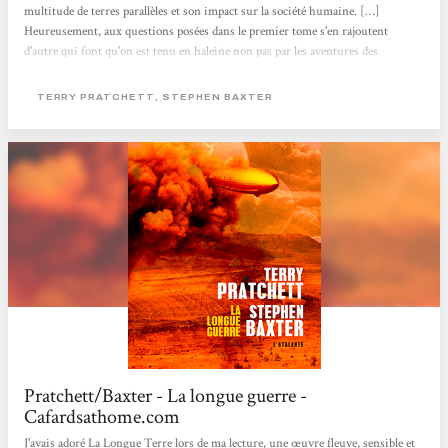
multitude de terres parallèles et son impact sur la société humaine. […]
Heureusement, aux questions posées dans le premier tome s'en rajoutent
d'autre qui font qu'on est tenu en haleine non pas par les aventures des
personnages mais par la méta-aventure de la Longue Terre. […] Tout au fil du
roman, on sent la tension monter, à travers différents protagonistes: Joshua et
TERRY PRATCHETT, STEPHEN BAXTER
Sally, héros du voyage exploratoire du premier roman […]. Le thème de ce
second roman, au fond, c'est la guerre (comme le titre laisse l'entendre)...
Pratchett/Baxter - La longue guerre -
Cafardsathome.com
J'avais adoré La Longue Terre lors de ma lecture, une œuvre fleuve, sensible et