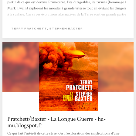
partir de ce qui est devenu Primeterre. Des dirigeables, les twains (hommage à
Mark Twain) explorent les mondes à grande vitesse tout en évitant les dangers
à la surface. Car si ces évolutions alternatives de la Terre sont en grande partie
inhabités, ils ne sont pas exempts de dangers : insectes géants ou virus
inconnus, voire, dans les mondes "jokers", exceptions notables dans la
TERRY PRATCHETT, STEPHEN BAXTER
succession infinie de possibilités, une absence d'atmosphère,...
Pratchett/Baxter - La Longue Guerre - hu-
mu.blogspot.fr
Ce qui fait l'intérêt de cette série, c'est l'exploration des implications d'une