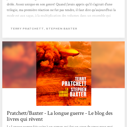
drôle. Assez unique en son genre! Quand j'avais appris qu'il s'agirait d'une
trilogie, ma première réaction ne fut pas tendre, il faut dire qu'aujourd'hui la
mode est aux sagas, à la multiplication des volumes dans un ensemble qui
souvent ressemble à un délayage informe, sans saveur et finalement
uniquement commercial. Mais bon... quand on connaît sieur Pratchett, on ne
TERRY PRATCHETT, STEPHEN BAXTER
peut décemment l'accuser de telles fourberies, c'est donc plutôt confiant que
j'entamais le présent volume. Quel bonheur encore une fois! Il s'en est passé...
Pratchett/Baxter - La longue guerre - Le blog des
livres qui rêvent
La Longue guerre fait suite à un roman qui fut un coup de cœur pour moi