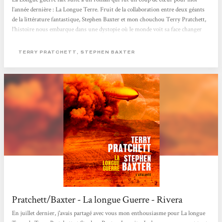
l’année dernière : La Longue Terre. Fruit de la collaboration entre deux géants
de la littérature fantastique, Stephen Baxter et mon chouchou Terry Pratchett,
l’histoire nous embarque dans une dystopie où le monde voit sa face changer
lorsque les hommes découvrent des mondes parallèles, vierges et illimités, dans
lesquels ils pourront assouvir leurs désirs et montrer leurs qualités de
TERRY PRATCHETT, STEPHEN BAXTER
pionniers. Dans le premier tome, j’avais été fascinée par cette idée simple mais
magnifique d’une...
Pratchett/Baxter - La longue Guerre - Rivera
En juillet dernier, j'avais partagé avec vous mon enthousiasme pour La longue