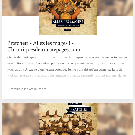
Pratchett - Allez les mages ! -
Chroniquesdetournepages.com
Généralement, quand un nouveau tome du disque monde sort je me jette dessus
avec hâte et fracas. Ce n'était pas le cas ici, et j'ai même rechigné à lire ce tome.
Pourquoi ? A cause d'un vilain préjugé. Je me suis dit qu'un tome parlant de
football, même s'il s'agissait des annales du disque monde, n'allait pas me plaire.
Tss... Je mériterais des baffes parfois. Hé bien, finalement j'avais tort, comme
souvent quand je juge sans savoir. L'idée de base est simple, Cogite Stitbon,
TERRY PRATCHETT
mage devenu multitâche à l'université de l'Invisible, à force d'avoir pris tous les
postes...