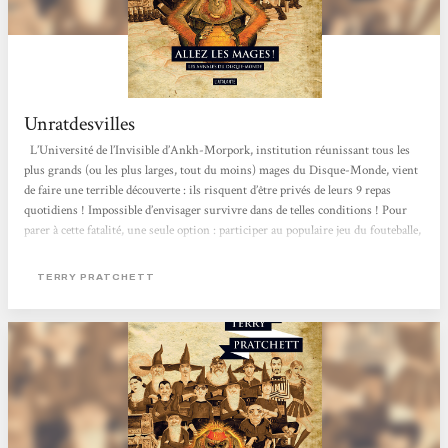
Unratdesvilles
L’Université de l’Invisible d’Ankh-Morpork, institution réunissant tous les
plus grands (ou les plus larges, tout du moins) mages du Disque-Monde, vient
de faire une terrible découverte : ils risquent d’être privés de leurs 9 repas
quotidiens ! Impossible d’envisager survivre dans de telles conditions ! Pour
parer à cette fatalité, une seule option : participer au populaire jeu du fouteballe,
bien connu parmi le personnel non-mage de l’université. L’aide de Glenda et
Juliette, les cuisinières de nuit, ainsi que de Trev et Daingue, travailleurs des
TERRY PRATCHETT
recoins sombres de l’Université,...