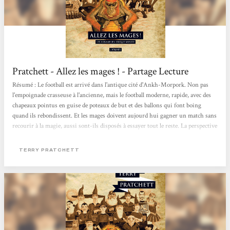
Pratchett - Allez les mages ! - Partage Lecture
Résumé : Le football est arrivé dans l'antique cité d'Ankh-Morpork. Non pas
l'empoignade crasseuse à l'ancienne, mais le football moderne, rapide, avec des
chapeaux pointus en guise de poteaux de but et des ballons qui font boing
quand ils rebondissent. Et les mages doivent aujourd hui gagner un match sans
recourir à la magie, aussi sont-ils disposés à essayer tout le reste. La perspective
de ce grand match attire un jeune gars prometteur doué d'un talent fantastique
pour taper dans une boîte de conserve, une cuisinière spécialiste de délicieuses
TERRY PRATCHETT
tourtes et tartes, une jeune femme nunuche mais ravissante,...