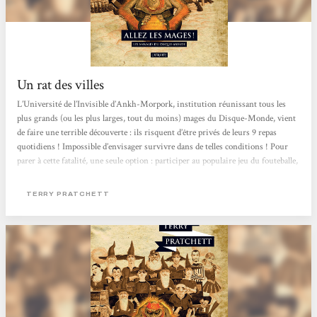
Un rat des villes
L’Université de l’Invisible d’Ankh-Morpork, institution réunissant tous les
plus grands (ou les plus larges, tout du moins) mages du Disque-Monde, vient
de faire une terrible découverte : ils risquent d’être privés de leurs 9 repas
quotidiens ! Impossible d’envisager survivre dans de telles conditions ! Pour
parer à cette fatalité, une seule option : participer au populaire jeu du fouteballe,
bien connu parmi le personnel non-mage de l’université. L’aide de Glenda et
Juliette, les cuisinières de nuit, ainsi que de Trev et Daingue, travailleurs des
TERRY PRATCHETT
recoins sombres de l’Université,...