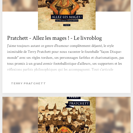
Pratchett - Allez les mages ! - Le livroblog
J'aime toujours autant ce genre d'humour complètement déjanté, le style
inimitable de Terry Pratchett pour nous raconter le fouteballe "façon Disque-
monde" avec ses règles tordues, ses personnages farfelus et charismatiques, pas
tous promis à un grand avenir footeballistique d'ailleurs, ses supporters et les
réflexions parfois philosophiques qui les accompagnent. Tout s'articule
vraiment bien. C'est comme ça que je l'aime le fouteballe! Je suis sans doute
passée à côté de quelques références footeballistiques, mais j'ai passé un
TERRY PRATCHETT
excellent moment de lecture. En parallèle, on découvre...