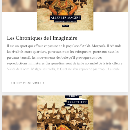
Les Chroniques de l'Imaginaire
Il est un sport qui effraie et passionne la populace d'Ankh-Morpork. Il échaude
les rivalités entre quartiers, porte aux nues les vainqueurs, porte aux nues les
perdants (aussi), les mouvements de foule qu'il provoque sont des
reproductions miniatures (les gourdins sont de taille normale) de la très célèbre
Vallée de Koom. Malgré ses trolls, le Guet ne s'en approche pas trop... La seule
règle reconnue et suivie unanimement par les joueurs est de taper dans une
boite de conserve pour qu'elle franchisse les montants de ce qui est
TERRY PRATCHETT
communément appelé un but. Le fouteballe vit dans les rues de d'Ankh-
Morpork, Vétérini...