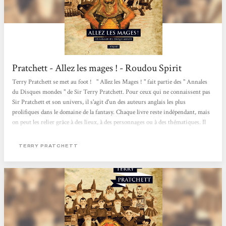
Pratchett - Allez les mages ! - Roudou Spirit
Terry Pratchett se met au foot ! " Allez les Mages ! " fait partie des " Annales
du Disques mondes " de Sir Terry Pratchett. Pour ceux qui ne connaissent pas
Sir Pratchett et son univers, il s'agit d'un des auteurs anglais les plus
prolifiques dans le domaine de la fantasy. Chaque livre reste indépendant, mais
on peut les relier grâce à des lieux, à des personnages ou à des thématiques. Il
s'agit d'un monde où la magie est très présente, où les objets s'animent et où
trolls, gobelins et autres nains font partie du paysage. Revenons au volume du
TERRY PRATCHETT
jour. Dans " Allez...