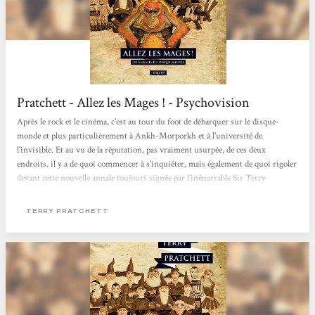
Pratchett - Allez les Mages ! - Psychovision
Après le rock et le cinéma, c'est au tour du foot de débarquer sur le disque-
monde et plus particulièrement à Ankh-Morporkh et à l'université de
l'invisible. Et au vu de la réputation, pas vraiment usurpée, de ces deux
endroits, il y a de quoi commencer à s'inquiéter, mais également de quoi rigoler
devant cette nouvelle annale toujours signée par l'inénarrable Sir Terry
Pratchett. Pour conclure, on peut dire qu'Allez les Mages ! n'est pas le meilleurs
volume du disque-Monde, ni le pire d'ailleurs, mais ça se laisse lire et on
TERRY PRATCHETT
découvre une nouvelle facette de l'université de...