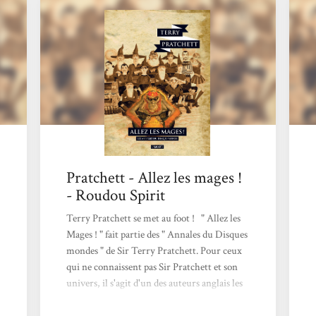
Juliette, les cuisinières de nuit, ainsi que de
Trev et Daingue, travailleurs des recoins
sombres de l’Université,...
Pratchett - Allez les mages !
- Roudou Spirit
Terry Pratchett se met au foot ! " Allez les
Mages ! " fait partie des " Annales du Disques
mondes " de Sir Terry Pratchett. Pour ceux
qui ne connaissent pas Sir Pratchett et son
univers, il s'agit d'un des auteurs anglais les
plus prolifiques dans le domaine de la
fantasy. Chaque livre reste indépendant,