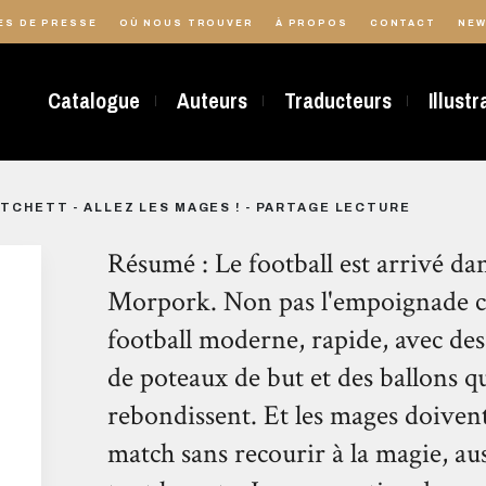
ES DE PRESSE
OÙ NOUS TROUVER
À PROPOS
CONTACT
NEW
Catalogue
Auteurs
Traducteurs
Illust
TCHETT - ALLEZ LES MAGES ! - PARTAGE LECTURE
Résumé : Le football est arrivé da
Morpork. Non pas l'empoignade cra
football moderne, rapide, avec de
de poteaux de but et des ballons q
rebondissent. Et les mages doiven
match sans recourir à la magie, aus