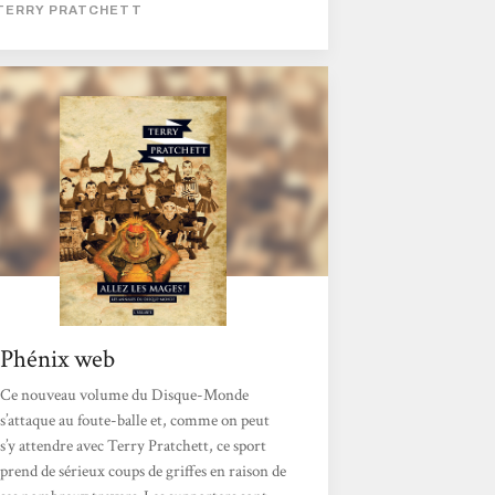
qu'un tome parlant de football, même s'il
TERRY PRATCHETT
s'agissait des annales du disque monde,
n'allait pas me plaire. Tss... Je mériterais des
baffes parfois. Hé bien, finalement j'avais
tort, comme souvent quand je juge sans
savoir. L'idée de base est simple, Cogite
Stitbon, mage devenu multitâche à
l'université de l'Invisible, à force d'avoir pris
tous les postes...
Phénix web
Ce nouveau volume du Disque-Monde
s’attaque au foute-balle et, comme on peut
s’y attendre avec Terry Pratchett, ce sport
prend de sérieux coups de griffes en raison de