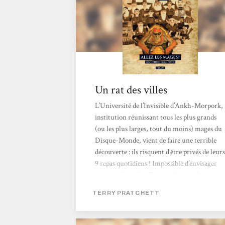
Un rat des villes
L’Université de l’Invisible d’Ankh-Morpork,
institution réunissant tous les plus grands
(ou les plus larges, tout du moins) mages du
Disque-Monde, vient de faire une terrible
découverte : ils risquent d’être privés de leurs
9 repas quotidiens ! Impossible d’envisager
survivre dans de telles conditions ! Pour
parer à cette fatalité, une seule option :
TERRY PRATCHETT
participer au populaire jeu du fouteballe,
bien connu parmi le personnel non-mage de
l’université. L’aide de Glenda et Juliette, les