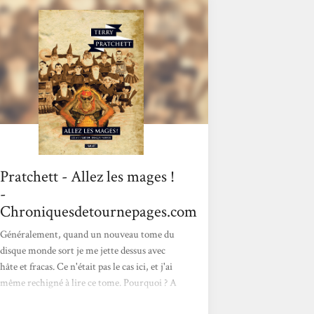
je l'aime le fouteballe! Je suis sans doute
passée à côté de quelques références
footeballistiques, mais j'ai passé un excellent
moment de lecture. En parallèle, on
découvre...
Pratchett - Allez les mages !
-
Chroniquesdetournepages.com
Généralement, quand un nouveau tome du
disque monde sort je me jette dessus avec
hâte et fracas. Ce n'était pas le cas ici, et j'ai
même rechigné à lire ce tome. Pourquoi ? A
cause d'un vilain préjugé. Je me suis dit