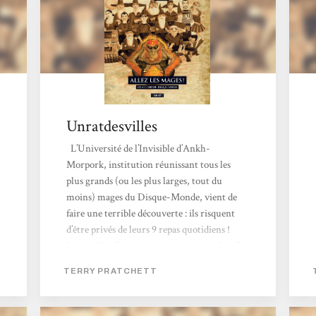
Unratdesvilles
L’Université de l’Invisible d’Ankh-
Morpork, institution réunissant tous les
plus grands (ou les plus larges, tout du
moins) mages du Disque-Monde, vient de
faire une terrible découverte : ils risquent
d’être privés de leurs 9 repas quotidiens !
Impossible d’envisager survivre dans de telles
conditions ! Pour parer à cette fatalité, une
TERRY PRATCHETT
seule option : participer au populaire jeu du
fouteballe, bien connu parmi le personnel
non-mage de l’université. L’aide de Glenda et