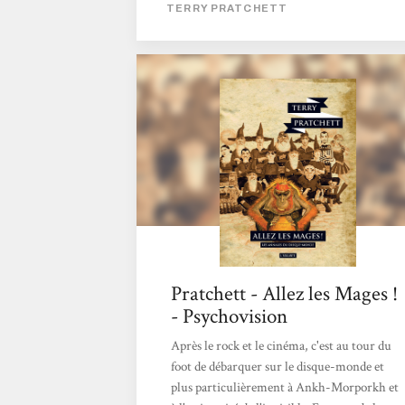
TERRY PRATCHETT
très célèbre Vallée de Koom. Malgré ses
trolls, le Guet ne s'en approche pas trop... La
seule règle reconnue et suivie unanimement
par les joueurs est de taper dans une boite de
conserve pour qu'elle franchisse les
montants de ce qui est communément appelé
un but. Le fouteballe vit dans les rues de
d'Ankh-Morpork, Vétérini...
Pratchett - Allez les Mages !
- Psychovision
Après le rock et le cinéma, c'est au tour du
foot de débarquer sur le disque-monde et
plus particulièrement à Ankh-Morporkh et