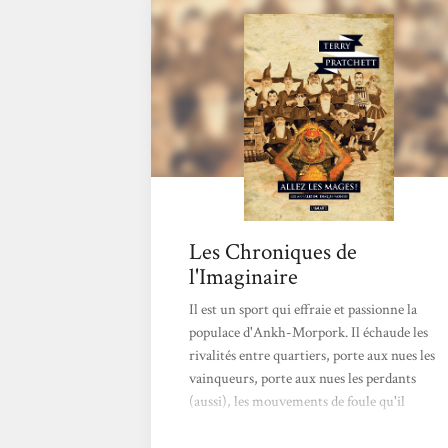
cuisinières de nuit, ainsi que de Trev et
Daingue, travailleurs des recoins sombres de
l’Université,...
Les Chroniques de
l'Imaginaire
Il est un sport qui effraie et passionne la
populace d'Ankh-Morpork. Il échaude les
rivalités entre quartiers, porte aux nues les
vainqueurs, porte aux nues les perdants
(aussi), les mouvements de foule qu'il
provoque sont des reproductions miniatures
(les gourdins sont de taille normale) de la