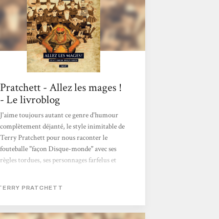
Pratchett - Allez les mages !
- Le livroblog
J'aime toujours autant ce genre d'humour
complètement déjanté, le style inimitable de
Terry Pratchett pour nous raconter le
fouteballe "façon Disque-monde" avec ses
règles tordues, ses personnages farfelus et
charismatiques, pas tous promis à un grand
avenir footeballistique d'ailleurs, ses
TERRY PRATCHETT
supporters et les réflexions parfois
philosophiques qui les accompagnent. Tout
s'articule vraiment bien. C'est comme ça que