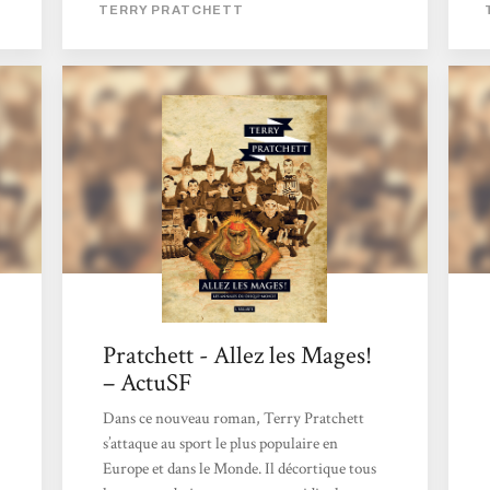
TERRY PRATCHETT
mais on peut les relier grâce à des lieux, à des
personnages ou à des thématiques. Il s'agit
d'un monde où la magie est très présente, où
les objets s'animent et où trolls, gobelins et
autres nains font partie du paysage.
Revenons au volume du jour. Dans " Allez...
Pratchett - Allez les Mages!
– ActuSF
Dans ce nouveau roman, Terry Pratchett
s’attaque au sport le plus populaire en
Europe et dans le Monde. Il décortique tous