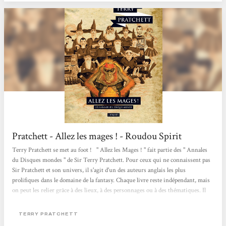
Morpork, Vétérini...
Pratchett - Allez les mages ! - Roudou Spirit
Terry Pratchett se met au foot ! " Allez les Mages ! " fait partie des " Annales
du Disques mondes " de Sir Terry Pratchett. Pour ceux qui ne connaissent pas
Sir Pratchett et son univers, il s'agit d'un des auteurs anglais les plus
prolifiques dans le domaine de la fantasy. Chaque livre reste indépendant, mais
on peut les relier grâce à des lieux, à des personnages ou à des thématiques. Il
s'agit d'un monde où la magie est très présente, où les objets s'animent et où
trolls, gobelins et autres nains font partie du paysage. Revenons au volume du
TERRY PRATCHETT
jour. Dans " Allez...