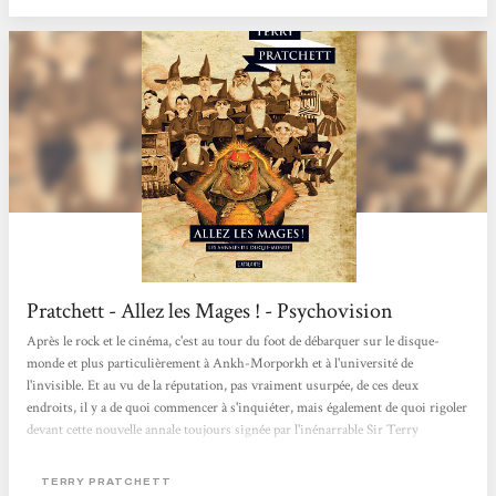
postes...
Pratchett - Allez les Mages ! - Psychovision
Après le rock et le cinéma, c'est au tour du foot de débarquer sur le disque-
monde et plus particulièrement à Ankh-Morporkh et à l'université de
l'invisible. Et au vu de la réputation, pas vraiment usurpée, de ces deux
endroits, il y a de quoi commencer à s'inquiéter, mais également de quoi rigoler
devant cette nouvelle annale toujours signée par l'inénarrable Sir Terry
Pratchett. Pour conclure, on peut dire qu'Allez les Mages ! n'est pas le meilleurs
volume du disque-Monde, ni le pire d'ailleurs, mais ça se laisse lire et on
TERRY PRATCHETT