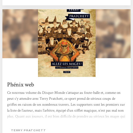
découvre une nouvelle facette de l'université de...
Phénix web
Ce nouveau volume du Disque-Monde s’attaque au foute-balle et, comme on
peut s’y attendre avec Terry Pratchett, ce sport prend de sérieux coups de
griffes en raison de ses nombreux travers. Les supporters sont les premiers sur
la liste de l’auteur, mais l’arbitre, équipé d’un sifflet magique, n’est pas mal non
plus. Quant aux joueurs, il est bien difficile de prendre au sérieux les mages qui
y jouent pourtant leurs repas. Bien sûr, l’intrigue n’est jamais aussi simple
dans le Disque-Monde lorsque Vétérini est de la partie. C’est bien de la survie
TERRY PRATCHETT