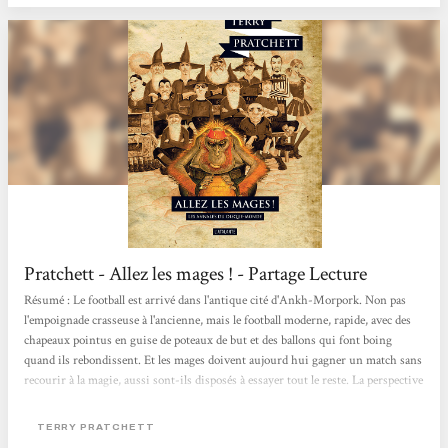
Pratchett - Allez les mages ! - Partage Lecture
Résumé : Le football est arrivé dans l'antique cité d'Ankh-Morpork. Non pas
l'empoignade crasseuse à l'ancienne, mais le football moderne, rapide, avec des
chapeaux pointus en guise de poteaux de but et des ballons qui font boing
quand ils rebondissent. Et les mages doivent aujourd hui gagner un match sans
recourir à la magie, aussi sont-ils disposés à essayer tout le reste. La perspective
de ce grand match attire un jeune gars prometteur doué d'un talent fantastique
pour taper dans une boîte de conserve, une cuisinière spécialiste de délicieuses
TERRY PRATCHETT
tourtes et tartes, une jeune femme nunuche mais ravissante,...