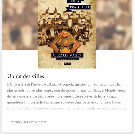
Un rat des villes
L’Université de l’Invisible d’Ankh-Morpork, institution réunissant tous les
plus grands (ou les plus larges, tout du moins) mages du Disque-Monde, vient
de faire une terrible découverte : ils risquent d’être privés de leurs 9 repas
quotidiens ! Impossible d’envisager survivre dans de telles conditions ! Pour
parer à cette fatalité, une seule option : participer au populaire jeu du fouteballe,
bien connu parmi le personnel non-mage de l’université. L’aide de Glenda et
Juliette, les cuisinières de nuit, ainsi que de Trev et Daingue, travailleurs des
TERRY PRATCHETT
recoins sombres de l’Université,...