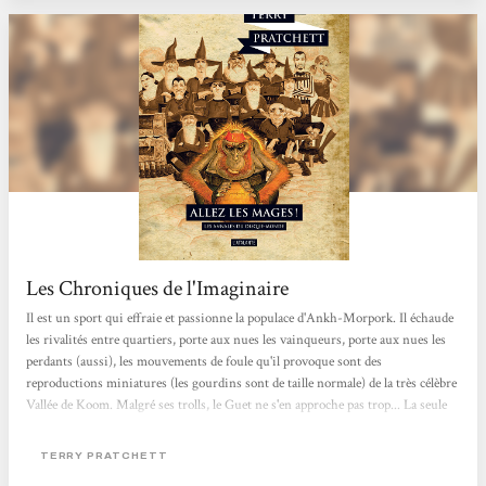
Les Chroniques de l'Imaginaire
Il est un sport qui effraie et passionne la populace d'Ankh-Morpork. Il échaude
les rivalités entre quartiers, porte aux nues les vainqueurs, porte aux nues les
perdants (aussi), les mouvements de foule qu'il provoque sont des
reproductions miniatures (les gourdins sont de taille normale) de la très célèbre
Vallée de Koom. Malgré ses trolls, le Guet ne s'en approche pas trop... La seule
règle reconnue et suivie unanimement par les joueurs est de taper dans une
boite de conserve pour qu'elle franchisse les montants de ce qui est
TERRY PRATCHETT
communément appelé un but. Le fouteballe vit dans les rues de d'Ankh-