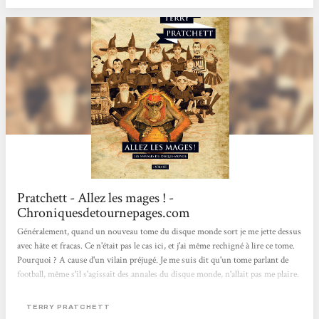
Pratchett - Allez les mages ! -
Chroniquesdetournepages.com
Généralement, quand un nouveau tome du disque monde sort je me jette dessus
avec hâte et fracas. Ce n'était pas le cas ici, et j'ai même rechigné à lire ce tome.
Pourquoi ? A cause d'un vilain préjugé. Je me suis dit qu'un tome parlant de
football, même s'il s'agissait des annales du disque monde, n'allait pas me plaire.
Tss... Je mériterais des baffes parfois. Hé bien, finalement j'avais tort, comme
souvent quand je juge sans savoir. L'idée de base est simple, Cogite Stitbon,
TERRY PRATCHETT
mage devenu multitâche à l'université de l'Invisible, à force d'avoir pris tous les