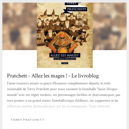
Pratchett - Allez les mages ! - Le livroblog
J'aime toujours autant ce genre d'humour complètement déjanté, le style
inimitable de Terry Pratchett pour nous raconter le fouteballe "façon Disque-
monde" avec ses règles tordues, ses personnages farfelus et charismatiques, pas
tous promis à un grand avenir footeballistique d'ailleurs, ses supporters et les
réflexions parfois philosophiques qui les accompagnent. Tout s'articule
vraiment bien. C'est comme ça que je l'aime le fouteballe! Je suis sans doute
passée à côté de quelques références footeballistiques, mais j'ai passé un
TERRY PRATCHETT
excellent moment de lecture. En parallèle, on découvre...