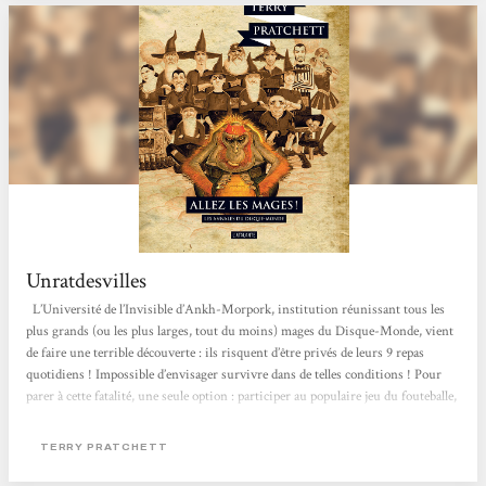
Unratdesvilles
L’Université de l’Invisible d’Ankh-Morpork, institution réunissant tous les
plus grands (ou les plus larges, tout du moins) mages du Disque-Monde, vient
de faire une terrible découverte : ils risquent d’être privés de leurs 9 repas
quotidiens ! Impossible d’envisager survivre dans de telles conditions ! Pour
parer à cette fatalité, une seule option : participer au populaire jeu du fouteballe,
bien connu parmi le personnel non-mage de l’université. L’aide de Glenda et
Juliette, les cuisinières de nuit, ainsi que de Trev et Daingue, travailleurs des
TERRY PRATCHETT
recoins sombres de l’Université,...