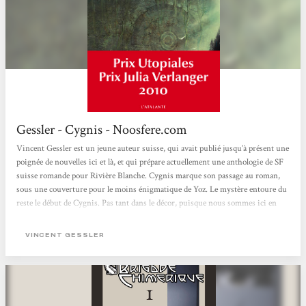
Gessler - Cygnis - Noosfere.com
Vincent Gessler est un jeune auteur suisse, qui avait publié jusqu’à présent une
poignée de nouvelles ici et là, et qui prépare actuellement une anthologie de SF
suisse romande pour Rivière Blanche. Cygnis marque son passage au roman,
sous une couverture pour le moins énigmatique de Yoz. Le mystère entoure du
reste le début de Cygnis. Pas tant dans le décor, puisque nous sommes ici en
plein post-apo classique : suite à une catastrophe quelconque, la planète a été
réduite en ruines, et les habitants doivent faire face à la neige qui s’amoncelle
VINCENT GESSLER
en couches de...