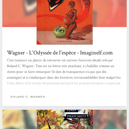
Wagner - L'Odyssée de l'espèce - Imaginelf.com
C’est toujours un plaisir de retrouver cet univers futuriste décalé créé par
Roland C. Wagner. Tem est un héros très attachant, à s’habiller comme un
clown pour se faire remarquer (le don de transparence n’a pas que des
avantages) et à s’embarquer dans des histoires invraisemblables bien malgré lui.
Cette affaire là le touche directement puisqu’il est propulsé premier suspect par
un inspecteur un peu trop zélé pour être honnête. Mais son enquête – encore
une fois impossible, comme celles que résolvait son héros Nestor Burma – le...
ROLAND C. WAGNER