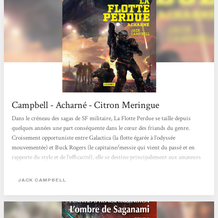
Campbell - Acharné - Citron Meringue
Dans le créneau des sagas de SF militaire, La Flotte Perdue se taille depuis
quelques années une part conséquente dans le cœur des friands du genre.
Croisement opportuniste entre Galactica (la flotte égarée à l’odyssée
mouvementée) et Buck Rogers (le capitaine/messie qui vient du passé et en
rapporte du style et de l’efficacité), elle se destine principalement aux amateurs
de combats spatiaux héroïques. Vous aimez les récits martiaux et les histoires
d’officiers courageux ? Vous êtes un nostalgique du jeu vidéo de stratégie
JACK CAMPBELL
Homeworld et de sa gestion de flotte de...