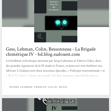
Gess, Lehman, Colin, Bessonneau - La Brigade
chimérique IV - bd.blog.sudouest.com
Le feuilleton uchronique mitonné par Serge Lehmann et Fabrice Colin, deux
des grandes signatures de la SF made in France, se poursuit avec bonheur aux
éditions L’Atalante avec deux nouveaux épisodes, « Politique internationale » et
« H-A-V-russe », réunis en recueil. Les deux hommes approfondissent ce
cross-over réunissant l’ensemble des figures de la littérature fantastique des
années 20. Ils mettent en avant un Nyctalope obsédé par sa propre gloire leurré
SERGE LEHMAN, FABRICE COLIN, GESS
par « Nous autres », avatar du système communiste, pendant que Mabuse
développe l’armée...