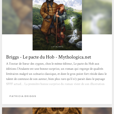
Briggs - Le pacte du Hob - Mythologica.net
A l’instar de Sœur des cygnes, chez le même éditeur, Le pacte du Hob aux
éditions l’Atalante est une bonne surprise, un roman qui regorge de qualités
littéraires malgré un scénario classique, et dont le gros point fort réside dans le
talent de conteuse de son auteur, bien plus rare qu’il n’y parait dans le paysage
SFFF actuel… La première bonne surprise du roman vient de son illustration
de couverture, réalisée par Amandine Labarre, qui prouve si besoin il en était
qu’elle a parfaitement lu la description des personnages et des paysages du
PATRICIA BRIGGS
roman, jusqu’à...