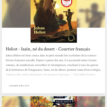
Heliot - Izaïn, né du desert - Courrier français
Johna Heliot est bien connu dans le petit monde fort turbulent de la science-
fiction française actuelle. Depuis à peine dix ans, il a accumulé textes (trente
romans, de nombreuses nouvelles) et récompenses, touchant à tous les genres
de la littérature de l'imaginaire. Izaïn, né du désert, premier tome d'une trilogie,
s'adresse plus particulièrement à la jeunesse (quoique...). Une belle histoire,
récut d'aventures et de science-fiction, fertile en rebondissements, où
Espérance, vaisseau du désert doué de vie, parcourt les déserts. L'aventure
JOHAN HELIOT
débutera par le sauvetage d'un...