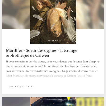
Marillier - Soeur des cygnes - L'étrange
bibliothèque de Calwen
Si vous connaissez vos classiques, vous vous doutez que le conte dont s’inspire
l’auteur est celui où une jeune fille doit tisser six chemises sans jamais parler,
pour délivrer ses frères transformés en cygnes. La quatrième de couverture et
Juliet Marillier elle-même renvoient à la version de Grimm (les six frères
cygnes), mais ne vous y fiez pas, dans la structure et dans la dureté, on est bien
plus proche de celle d’Andersen (les cygnes sauvages). Sorcha vit au cœur d’une
JULIET MARILLIER
forêt, en Irlande, avec ses six frères et son père, seigneur du domaine de
Septenaigue, située dans...