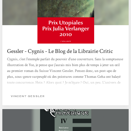
Gessler - Cygnis - Le Blog de la Librairie Critic
Cygnis, c'est l'exemple parfait du pouvoir d'une couverture. Sans la somptueuse
illustration de Yoz, je pense que j'aurais mis bien plus de temps à jeter un œil
au premier roman du Suisse Vincent Gessler. Pensez donc, un post-apo de
plus, sous-genre surpeuplé où des pointures comme Thomas Geha ont balayé
toute concurrence. Hein ? Alors quoi ? Je m'égare ? Oui, un peu. L'univers de
Cygnis, c'est celui d'une humanité retombée à un niveau social, politique et
technologique à peine comparable au XVIIème siècle. A ceci près que l'ancienne
VINCENT GESSLER
civilisation (la nôtre ou son futur probable) gît sous...