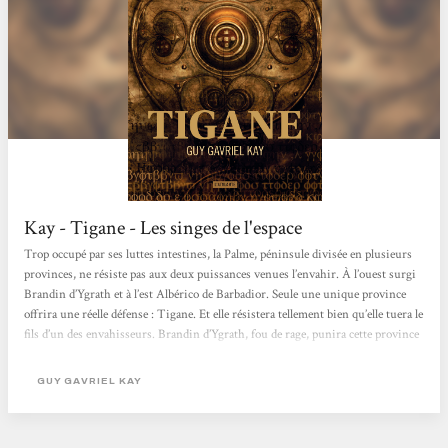
Kay - Tigane - Les singes de l'espace
Trop occupé par ses luttes intestines, la Palme, péninsule divisée en plusieurs
provinces, ne résiste pas aux deux puissances venues l’envahir. À l’ouest surgi
Brandin d’Ygrath et à l’est Albérico de Barbadior. Seule une unique province
offrira une réelle défense : Tigane. Et elle résistera tellement bien qu’elle tuera le
fils d’un des envahisseurs. Brandin d’Ygrath, fou de rage, punira cette province
en détruisant sa culture et en la soumettant à un joug terrible. Le récit démarre
15 ans plus tard, avec Devin di Asoli jeune chanteur de talent. Mû par...
GUY GAVRIEL KAY