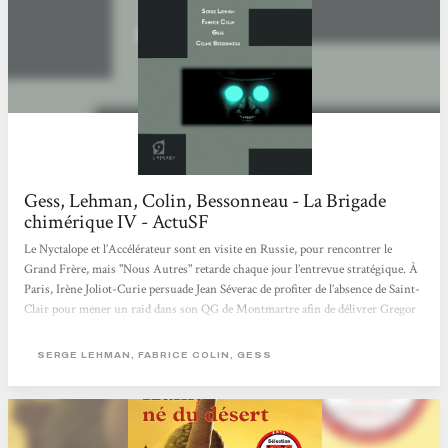
Gess, Lehman, Colin, Bessonneau - La Brigade
chimérique IV - ActuSF
Le Nyctalope et l’Accélérateur sont en visite en Russie, pour rencontrer le
Grand Frère, mais "Nous Autres" retarde chaque jour l’entrevue stratégique. À
Paris, Irène Joliot-Curie persuade Jean Séverac de profiter de l’absence de Saint-
Clair pour mener un raid dans son QG de Montmartre afin de délivrer Gregor
Samsa, le Cafard, que le protecteur de Paris retient prisonnier. Quant à Félifax,
l’homme-tigre, il effectue pour le Conseil une mission de reconnaissance à
SERGE LEHMAN, FABRICE COLIN, GESS
Métropolis, d’où le Docteur Mabuse manigance de maléfiques projets... Les
trois premiers...