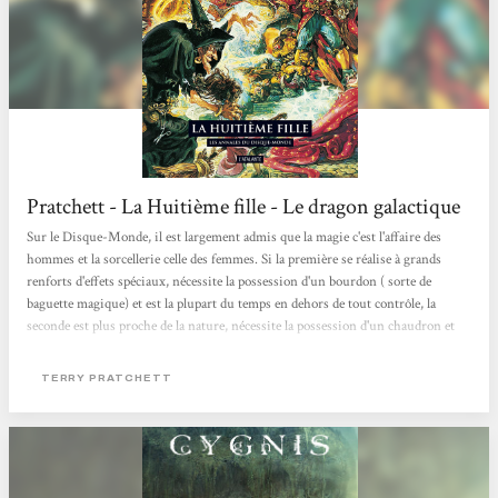
Pratchett - La Huitième fille - Le dragon galactique
Sur le Disque-Monde, il est largement admis que la magie c'est l'affaire des
hommes et la sorcellerie celle des femmes. Si la première se réalise à grands
renforts d'effets spéciaux, nécessite la possession d'un bourdon ( sorte de
baguette magique) et est la plupart du temps en dehors de tout contrôle, la
seconde est plus proche de la nature, nécessite la possession d'un chaudron et
consiste essentiellement à connaitre les herbes. Nous serons bien d'accord pour
déclarer que la vraie et unique différence entre les deux, c'est que les hommes
TERRY PRATCHETT
sont incapables de contrôler ce qu'ils sont sensés contrôler, contrairement...