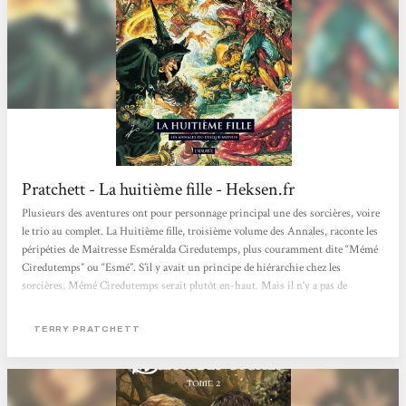
Pratchett - La huitième fille - Heksen.fr
Plusieurs des aventures ont pour personnage principal une des sorcières, voire
le trio au complet. La Huitième fille, troisième volume des Annales, raconte les
péripéties de Maîtresse Esméralda Ciredutemps, plus couramment dite “Mémé
Ciredutemps” ou “Esmé”. S’il y avait un principe de hiérarchie chez les
sorcières, Mémé Ciredutemps serait plutôt en-haut. Mais il n’y a pas de
hiérarchie chez les sorcières. Sur le Disque-Monde, quand le huitième fils d’un
huitième fils vient à naître, son destin est de devenir...
TERRY PRATCHETT