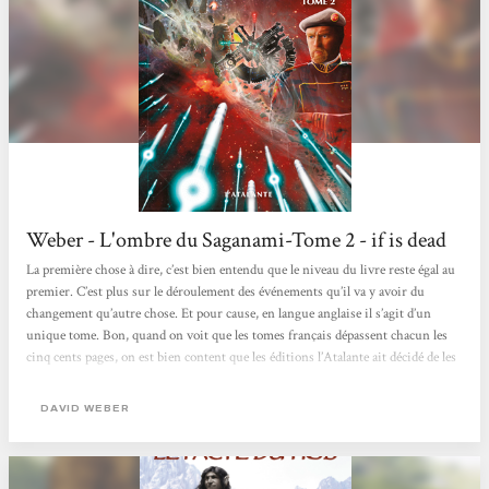
Weber - L'ombre du Saganami-Tome 2 - if is dead
La première chose à dire, c’est bien entendu que le niveau du livre reste égal au
premier. C’est plus sur le déroulement des événements qu’il va y avoir du
changement qu’autre chose. Et pour cause, en langue anglaise il s’agit d’un
unique tome. Bon, quand on voit que les tomes français dépassent chacun les
cinq cents pages, on est bien content que les éditions l’Atalante ait décidé de les
découper. Le style reste donc égal au premier: excellent. Cette fois, pas la peine
d’insérer une tripotée de personnages puisque l’ensemble...
DAVID WEBER