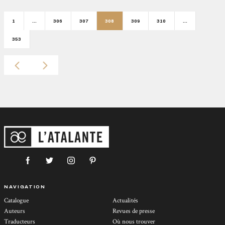
1
…
306
307
308
309
310
…
353
NAVIGATION
Catalogue
Actualités
Auteurs
Revues de presse
Traducteurs
Où nous trouver