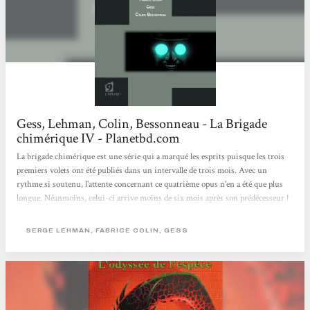
Gess, Lehman, Colin, Bessonneau - La Brigade
chimérique IV - Planetbd.com
La brigade chimérique est une série qui a marqué les esprits puisque les trois
premiers volets ont été publiés dans un intervalle de trois mois. Avec un
rythme si soutenu, l'attente concernant ce quatrième opus n'en a été que plus
longue. Néanmoins, celui-ci arrive moins de six mois après son prédécesseur !
Ce délai (honteux !) a d’autant plus paru insupportable, que l'histoire
développée par Serge Lehman et Fabrice Collin a pris pleinement son envol.
SERGE LEHMAN, FABRICE COLIN, GESS
Maintenant, l'intrigue est en place, et on brûle de savoir ce qu'il advient des
personnages et du passionnant univers uchronique...