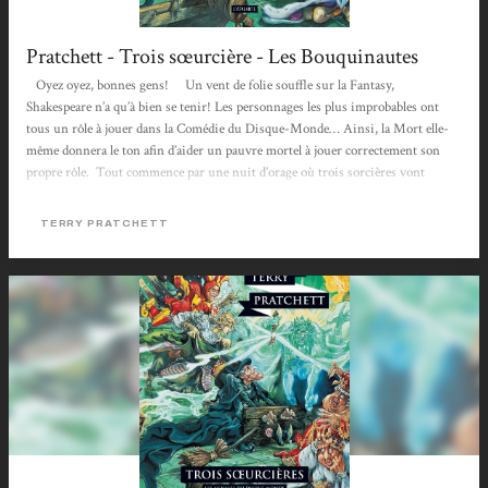
Pratchett - Trois sœurcière - Les Bouquinautes
Oyez oyez, bonnes gens! Un vent de folie souffle sur la Fantasy,
Shakespeare n’a qu’à bien se tenir! Les personnages les plus improbables ont
tous un rôle à jouer dans la Comédie du Disque-Monde… Ainsi, la Mort elle-
même donnera le ton afin d’aider un pauvre mortel à jouer correctement son
propre rôle. Tout commence par une nuit d’orage où trois sorcières vont
sceller le destin d’un bébé. Dès les premières lignes, l’auteur placera son décor de
cette manière: «Le vent hurlait. La foudre lardait le pays...
TERRY PRATCHETT