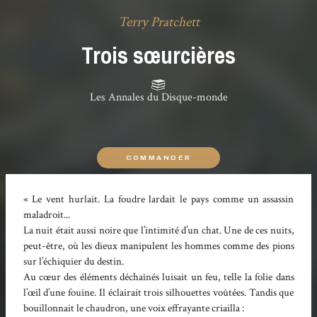
Terry Pratchett
Trois sœurcières
Les Annales du Disque-monde
COMMANDER
« Le vent hurlait. La foudre lardait le pays comme un assassin
maladroit...
La nuit était aussi noire que l’intimité d’un chat. Une de ces nuits,
peut-être, où les dieux manipulent les hommes comme des pions
sur l’échiquier du destin.
Au cœur des éléments déchaînés luisait un feu, telle la folie dans
l’œil d’une fouine. Il éclairait trois silhouettes voûtées. Tandis que
bouillonnait le chaudron, une voix effrayante criailla :