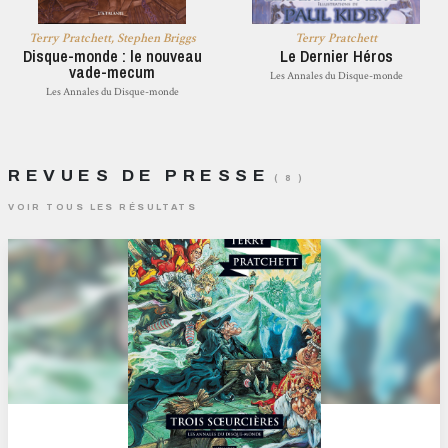
Terry Pratchett, Stephen Briggs
Terry Pratchett
Disque-monde : le nouveau
Le Dernier Héros
vade-mecum
Les Annales du Disque-monde
Les Annales du Disque-monde
REVUES DE PRESSE
( 8 )
VOIR TOUS LES RÉSULTATS