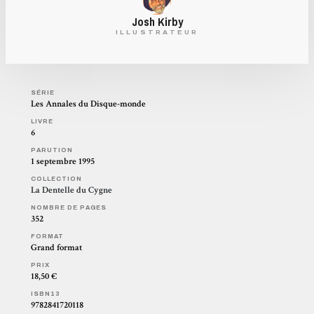
Josh Kirby
ILLUSTRATEUR
SÉRIE
Les Annales du Disque-monde
LIVRE
6
PARUTION
1 septembre 1995
COLLECTION
La Dentelle du Cygne
NOMBRE DE PAGES
352
FORMAT
Grand format
PRIX
18,50 €
ISBN13
9782841720118