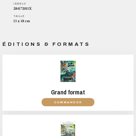
ISBN10
284172011X
TAILLE
13 x 18 cm
ÉDITIONS & FORMATS
Grand format
COMMANDER