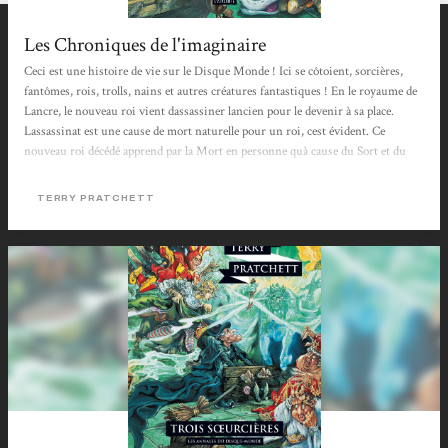
Les Chroniques de l'imaginaire
Ceci est une histoire de vie sur le Disque Monde ! Ici se côtoient, sorcières,
fantômes, rois, trolls, nains et autres créatures fantastiques ! En le royaume de
Lancre, le nouveau roi vient dassassiner lancien pour le devenir à sa place.
Lassassinat est une cause de mort naturelle pour un roi, cest évident. Ce
nouveau roi décédé apprend par la Mort en personne quà cause du Sort et du
Destin, il va devoir hanter sa royale demeure, qui ne lui est plus royale,
désormais. Il va devoir user de Têtologie ! En la sombre nuit du crime, dans
TERRY PRATCHETT
une venteuse forêt, trois démoniaques sorcières complotent,...