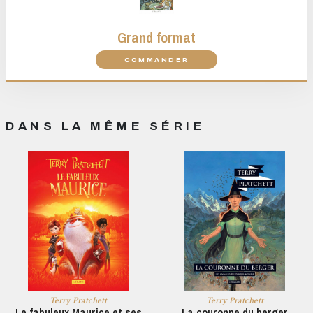
Grand format
COMMANDER
DANS LA MÊME SÉRIE
Terry Pratchett
Terry Pratchett
Le fabuleux Maurice et ses
La couronne du berger