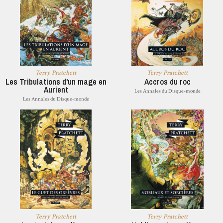
Terry Pratchett
Terry Pratchett
Les Tribulations d'un mage en
Accros du roc
Aurient
Les Annales du Disque-monde
Les Annales du Disque-monde
Terry Pratchett
Terry Pratchett