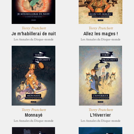
Terry Pratchett
Terry Pratchett
Je m’habillerai de nuit
Allez les mages !
Les Annales du Disque-monde
Les Annales du Disque-monde
Terry Pratchett
Terry Pratchett
Monnayé
L'Hiverrier
Les Annales du Disque-monde
Les Annales du Disque-monde