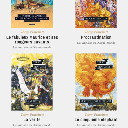
Terry Pratchett
Terry Pratchett
Le fabuleux Maurice et ses
Procrastination
rongeurs savants
Les Annales du Disque-monde
Les Annales du Disque-monde
Terry Pratchett
Terry Pratchett
La vérité
Le cinquième éléphant
Les Annales du Disque-monde
Les Annales du Disque-monde