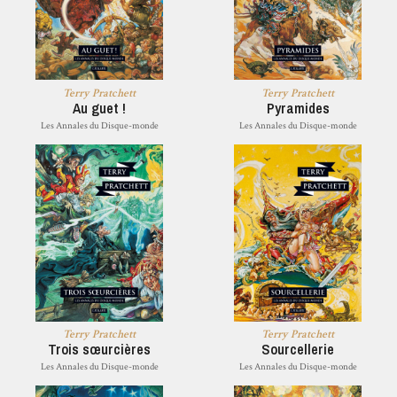
Terry Pratchett
Terry Pratchett
Au guet !
Pyramides
Les Annales du Disque-monde
Les Annales du Disque-monde
Terry Pratchett
Terry Pratchett
Trois sœurcières
Sourcellerie
Les Annales du Disque-monde
Les Annales du Disque-monde