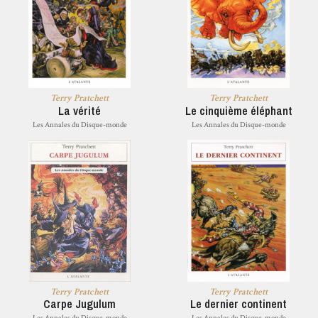
Terry Pratchett
Terry Pratchett
La vérité
Le cinquième éléphant
Les Annales du Disque-monde
Les Annales du Disque-monde
Terry Pratchett
Terry Pratchett
Carpe Jugulum
Le dernier continent
Les Annales du Disque-monde
Les Annales du Disque-monde