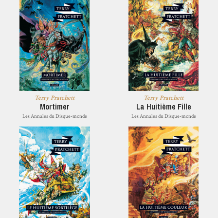
Terry Pratchett
Terry Pratchett
Mortimer
La Huitième Fille
Les Annales du Disque-monde
Les Annales du Disque-monde