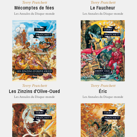
Terry Pratchett
Terry Pratchett
Mécomptes de fées
Le Faucheur
Les Annales du Disque-monde
Les Annales du Disque-monde
Terry Pratchett
Terry Pratchett
Les Zinzins d'Olive-Oued
Éric
Les Annales du Disque-monde
Les Annales du Disque-monde