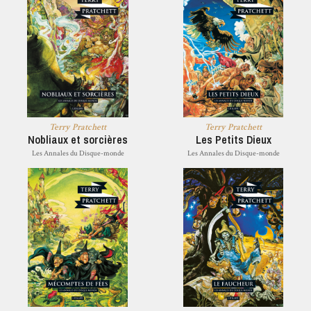
Terry Pratchett
Terry Pratchett
Nobliaux et sorcières
Les Petits Dieux
Les Annales du Disque-monde
Les Annales du Disque-monde