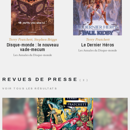
Terry Pratchett, Stephen Briggs
Terry Pratchett
Disque-monde : le nouveau
Le Dernier Héros
vade-mecum
Les Annales du Disque-monde
Les Annales du Disque-monde
REVUES DE PRESSE
( 2 )
VOIR TOUS LES RÉSULTATS