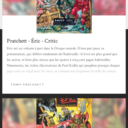
Pratchett - Éric - Critic
Eric est un volume à part dans le Disque-monde. D’une part pour sa
présentation, qui diffère totalement de l’habituelle : le livre est plus grand que
les autres, et bien plus mince que les quatre à cinq cent pages habituelles.
Néanmoins, les riches illustrations de Paul Kidby qui peuplent presque chaque
page sont un régal pour les yeux, et compensent largement la taille du roman.
En effet, on a cette fois-ci affaire à une série d’aventures plutôt courtes, reliées
entre elles par le fil rouge du voyage de Rincevent, d’Eric et du bagage. Un peu
TERRY PRATCHETT
comme si l’auteur avait voulu s’amuser à...