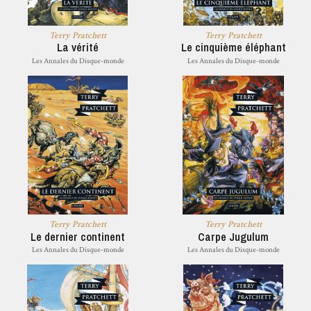
Terry Pratchett
Terry Pratchett
La vérité
Le cinquième éléphant
Les Annales du Disque-monde
Les Annales du Disque-monde
Terry Pratchett
Terry Pratchett
Le dernier continent
Carpe Jugulum
Les Annales du Disque-monde
Les Annales du Disque-monde