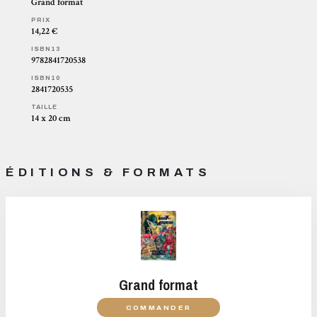
Grand format
PRIX
14,22 €
ISBN13
9782841720538
ISBN10
2841720535
TAILLE
14 x 20 cm
ÉDITIONS & FORMATS
Grand format
COMMANDER