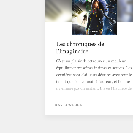
Les chroniques de
l'Imaginaire
C'est un plaisir de retrouver un meilleur
équilibre entre scènes intimes et actives. Ces
dernières sont d'ailleurs décrites avec tout le
talent que l'on connaît à l'auteur, et l'on ne
s'y ennuie pas un instant. Il a eu l'habileté de
prendre des idées non seulement dans les
lentes évolutions de la marine à voile, mais
DAVID WEBER
aussi dans les furtives opérations sous-
marines, et ces ambiances de combat très
variées sont très plaisantes à retrouver ainsi
combinées et transposées. Par ailleurs,