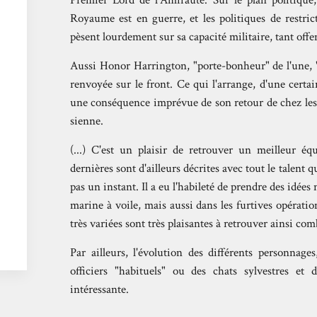
Premier Lord de l'Amirauté. Sur le plan politiqu
Royaume est en guerre, et les politiques de restr
pèsent lourdement sur sa capacité militaire, tant offe
Aussi Honor Harrington, "porte-bonheur" de l'une, "
renvoyée sur le front. Ce qui l'arrange, d'une cert
une conséquence imprévue de son retour de chez les 
sienne.
(...) C'est un plaisir de retrouver un meilleur éq
dernières sont d'ailleurs décrites avec tout le talent q
pas un instant. Il a eu l'habileté de prendre des idées
marine à voile, mais aussi dans les furtives opérat
très variées sont très plaisantes à retrouver ainsi com
Par ailleurs, l'évolution des différents personnage
officiers "habituels" ou des chats sylvestres et 
intéressante.