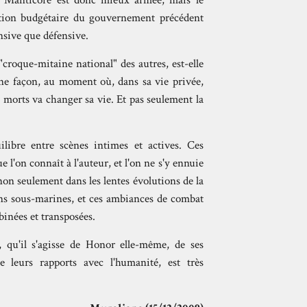
e, Manticore est donc mieux armée, mais le
iction budgétaire du gouvernement précédent
nsive que défensive.
croque-mitaine national" des autres, est-elle
aine façon, au moment où, dans sa vie privée,
morts va changer sa vie. Et pas seulement la
uilibre entre scènes intimes et actives. Ces
ue l'on connaît à l'auteur, et l'on ne s'y ennuie
 non seulement dans les lentes évolutions de la
ions sous-marines, et ces ambiances de combat
binées et transposées.
s, qu'il s'agisse de Honor elle-même, de ses
de leurs rapports avec l'humanité, est très