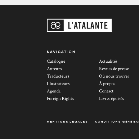
l'évolution des différents personnages, qu'il
s'agisse de Honor elle-même,...
NAVIGATION
Catalogue
Actualités
Auteurs
Revues de presse
Traducteurs
Où nous trouver
Illustrateurs
À propos
Agenda
Contact
Foreign Rights
Livres épuisés
MENTIONS LÉGALES
CONDITIONS GÉNÉRA