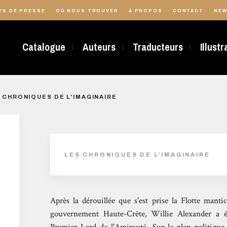
ES DE PRESSE
OÙ NOUS TROUVER
À PROPOS
CONTACT
NEW
Catalogue
Auteurs
Traducteurs
Illust
 CHRONIQUES DE L'IMAGINAIRE
LES CHRONIQUES DE L'IMAGINAIRE
Après la dérouillée que s'est prise la Flotte mant
gouvernement Haute-Crête, Willie Alexander a 