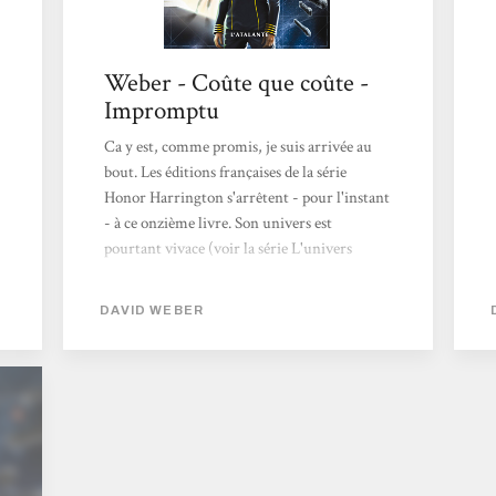
Weber - Coûte que coûte -
Impromptu
Ca y est, comme promis, je suis arrivée au
bout. Les éditions françaises de la série
Honor Harrington s'arrêtent - pour l'instant
- à ce onzième livre. Son univers est
pourtant vivace (voir la série L'univers
d'honor Harrington, toujours chez
L'Atalante), mais le livre 11 clôt
DAVID WEBER
momentanément le chapitre personnel de
ma copine Honor. Petite rétrospective J'ai
découvert Honor en 2007, alors que je
suivais une formation et qu'une de mes
collègues, assistante de conservation dans un
musée gallo-romain, m'a mis d'autorité le
premier livre dans les mains. Si je précise...