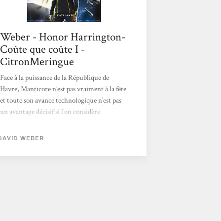
Weber - Honor Harrington-
Coûte que coûte I -
CitronMeringue
Face à la puissance de la République de
Havre, Manticore n’est pas vraiment à la fête
et toute son avance technologique n’est pas
un avantage décisif si l’on considère
l’importance des forces engagées par
l’ennemi. Par ailleurs, même s’il est des voix
DAVID WEBER
dans les deux camps qui prêcheraient pour la
paix, ce ne serait pas du goût de la
Manpower Incorporated et d'Albretch
Detweiler qui compte bien s’employer à ce
qu’aucun accord ne soit possible. Après tout,
à quoi serviraient sinon les espions, les
faussaires et les assassins ? D’autant que