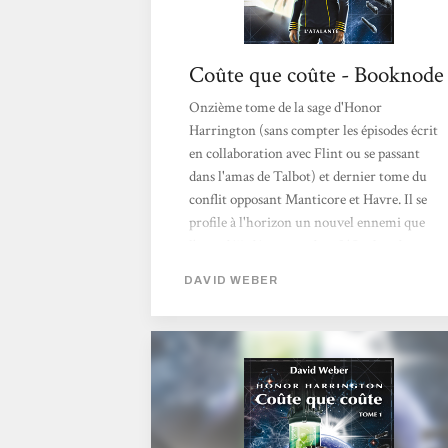
Coûte que coûte - Booknode
Onzième tome de la sage d'Honor
Harrington (sans compter les épisodes écrit
en collaboration avec Flint ou se passant
dans l'amas de Talbot) et dernier tome du
conflit opposant Manticore et Havre. Il se
profile à l'horizon un nouvel ennemi que
l'on a déjà découvert dans L'Ombre de
Saganami qui doit être lu avant. De même,
DAVID WEBER
cet épisode fait référence à de nombreux
événements qui se sont déroulés dans La
couronne des esclaves et Torche de la Liberté
et procède d'une nette intrication avec eux.
Il est donc, également, préférable de les lire
avant. Ce...