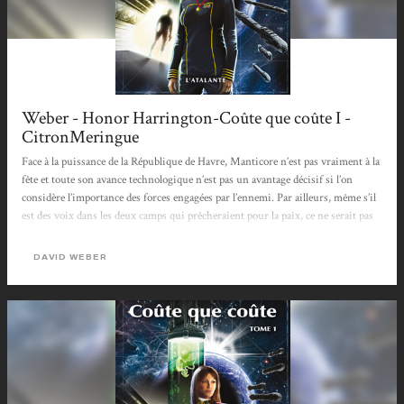
Weber - Honor Harrington-Coûte que coûte I -
CitronMeringue
Face à la puissance de la République de Havre, Manticore n’est pas vraiment à la
fête et toute son avance technologique n’est pas un avantage décisif si l’on
considère l’importance des forces engagées par l’ennemi. Par ailleurs, même s’il
est des voix dans les deux camps qui prêcheraient pour la paix, ce ne serait pas
du goût de la Manpower Incorporated et d'Albretch Detweiler qui compte bien
s’employer à ce qu’aucun accord ne soit possible. Après tout, à quoi serviraient
DAVID WEBER
sinon les espions, les faussaires et les assassins ? D’autant que lorsqu’on...