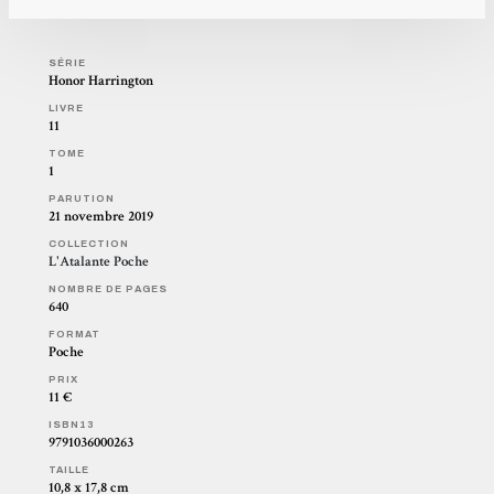
SÉRIE
Honor Harrington
LIVRE
11
TOME
1
PARUTION
21 novembre 2019
COLLECTION
L'Atalante Poche
NOMBRE DE PAGES
640
FORMAT
Poche
PRIX
11 €
ISBN13
9791036000263
TAILLE
10,8 x 17,8 cm