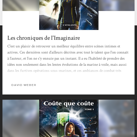
Les chroniques de l'Imaginaire
C'est un plaisir de retrouver un meilleur équilibre entre scènes intimes et
actives. Ces dernières sont d'ailleurs décrites avec tout le talent que l'on connaît
à l'auteur, et l'on ne s'y ennuie pas un instant. Il a eu l'habileté de prendre des
idées non seulement dans les lentes évolutions de la marine à voile, mais aussi
dans les furtives opérations sous-marines, et ces ambiances de combat très
variées sont très plaisantes à retrouver ainsi combinées et transposées. Par
ailleurs, l'évolution des différents personnages, qu'il s'agisse de Honor elle-
DAVID WEBER
même,...