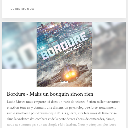
transformés en meurtriers dénués d'humanité. Comment vivre avec ces images
de carnage épouvantables imprimées dans la mémoire ? Comment retrouver
LUCIE MOSCA
une vie normale quand...
Bordure - Maks un bouquin sinon rien
Lucie Mosca nous emporte ici dans un récit de science-fiction mêlant aventure
et action tout en y donnant une dimension psychologique forte, notamment
sur le syndrome post-traumatique dû à la guerre, aux blessures de lâme prise
dans la violence des combats et de la perte dêtres chers, de camarades, damis,
nous ne sommes pas sur un simple récit daction. Nous y côtoyons plusieurs