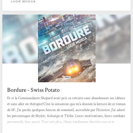
LUCIE MOSCA
personnages profonds et très beaux.
Bordure - Swiss Potato
Et si la Commandante Shepard avait pris sa retraite sans abandonner ses idéaux
et sans aller en thérapie?C'est la sensation que m'a donnée la lecture de ce roman
de SF. J'ai perdu quelques heures de sommeil, accrochée par l'histoire. J'ai adoré
les personnages de Shylot, Ashange et Thibe. Leurs motivations, leurs combats
personnels, leur passé. Tout m'a plus, j'étais totalement derrière eux et je
voulais qu'ils parviennent au bout de leur quête. Un vrai coup de coeur ! Vent