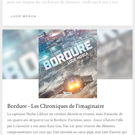
proie aux attaques des cauchemars des dormeurs, tandis que le jour a tout
simplement cessé de se lever. Avec Bordure, l’autrice offre un premier roman de
science-fiction orienté space-opera qui traite des conséquences de la guerre sur
LUCIE MOSCA
ceux qui l’ont vécue. Cabossés, traumatisés,...
Bordure - Les Chroniques de l'imaginaire
La capitaine Shylot Likhun est revenue décorée et vivante, mais fracassée, de
ses quatre ans de guerre sur la Bordure. Furieuse, aussi. Aussi n'hésite-t'elle
pas à s'associer à son amie Kass Gau Van Ler pour trouver des éléments
compromettants sur ceux qui l'ont envoyée au casse-pipe, avec tant d'autres qui