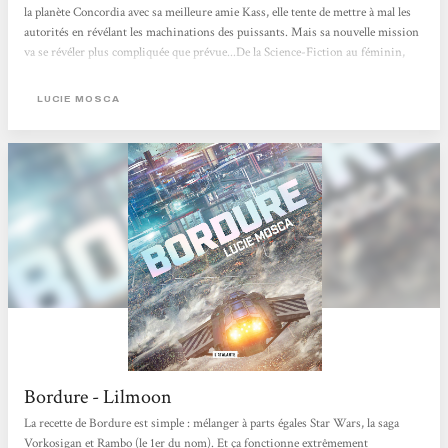
la planète Concordia avec sa meilleure amie Kass, elle tente de mettre à mal les
autorités en révélant les machinations des puissants. Mais sa nouvelle mission
va se révéler plus compliquée que prévue...De la Science-Fiction au féminin,
qu'est ce que j'aime ça ! Et quand l'autrice est francophone c'est encore mieux, et
quand tu as la chance de rencontrer la chouette dite-autrice et d'obtenir son
LUCIE MOSCA
livre en avant-première à...
Bordure - Lilmoon
La recette de Bordure est simple : mélanger à parts égales Star Wars, la saga
Vorkosigan et Rambo (le 1er du nom). Et ça fonctionne extrêmement