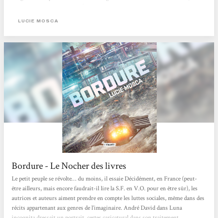
sources de mort et de chaos. À bord de son vaisseau La Nouvelle Chance, Shylot
et ses camarades d’armes, Ashange et Ove, s’apprêtent à récupérer une mine
LUCIE MOSCA
d’or :...
Bordure - Le Nocher des livres
Le petit peuple se révolte… du moins, il essaie Décidément, en France (peut-
être ailleurs, mais encore faudrait-il lire la S.F. en V.O. pour en être sûr), les
autrices et auteurs aiment prendre en compte les luttes sociales, même dans des
récits appartenant aux genres de l’imaginaire. André David dans Luna
incognita dressait un portrait, certes caricatural dans son traitement,