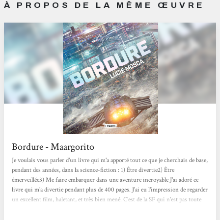
À PROPOS DE LA MÊME ŒUVRE
Bordure - Maargorito
Je voulais vous parler d'un livre qui m'a apporté tout ce que je cherchais de base,
pendant des années, dans la science-fiction : 1) Être divertie2) Être
émerveillée3) Me faire embarquer dans une aventure incroyable J'ai adoré ce
livre qui m'a divertie pendant plus de 400 pages. J'ai eu l'impression de regarder
un excellent film, haletant, et très bien mené. C'est de la SF qui n'est pas toute
lisse, toute bleutée et brillante. C'est "juste" une aventure palpitante avec des
vaisseaux spatiaux, des extraterrestres, des gros pistolets blaster, et des