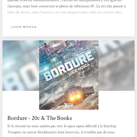
spatiale riche en rebondissements ; l'action est omniprésente.L'intrigue est
classique, mais bien construite et pleine de références SF. Ça m'a fait penser à
plein de choses, mais l'autrice a su s'en emparer pour créer un univers plus
personnel.Elle a réussi à créer un monde techno facile à appréhender, avec son
langage propre. Pas besoin de glossaire et de notes de bas de page pour
LUCIE MOSCA
comprendre. Les descriptions sont succinctes et efficaces, on imagine
aisément...
Bordure - 20c & The Books
Si le résumé ne nous amène pas vers le space opera débridé à la Starship
Troopers ou autres blockbusters bien bourrins, il n’oublie pas de nous