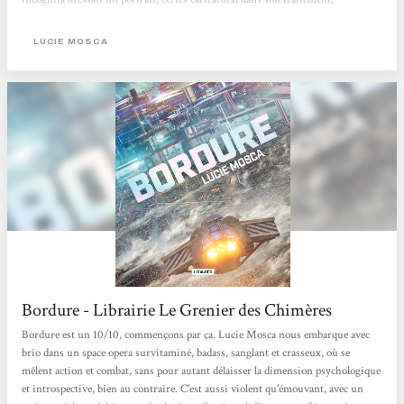
néanmoins sincère et touchant d’une classe ouvrière maltraitée par des
puissants sans scrupule, n’hésitant pas à augmenter les cadences afin de
LUCIE MOSCA
parvenir à leurs fins, au détriment...
Bordure - Librairie Le Grenier des Chimères
Bordure est un 10/10, commençons par ça. Lucie Mosca nous embarque avec
brio dans un space opera survitaminé, badass, sanglant et crasseux, où se
mêlent action et combat, sans pour autant délaisser la dimension psychologique
et introspective, bien au contraire. C'est aussi violent qu'émouvant, avec un