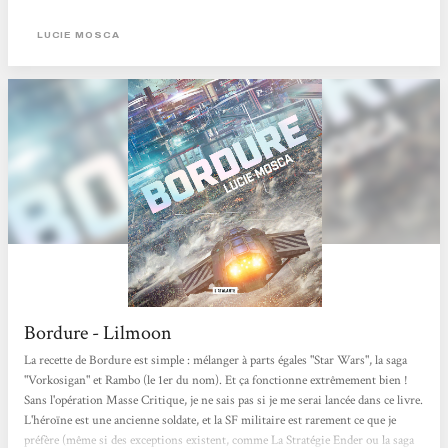
espèces extraterrestres sentientes originales, dont quelques-unes sont assez
effrayantes de prime abord, mais qui parfois se veulent être les personnages les
LUCIE MOSCA
plus fidèles en amitié, comme quoi les apparences peuvent être trompeuses, jai...
Bordure - Lilmoon
La recette de Bordure est simple : mélanger à parts égales "Star Wars", la saga
"Vorkosigan" et Rambo (le 1er du nom). Et ça fonctionne extrêmement bien !
Sans l'opération Masse Critique, je ne sais pas si je me serai lancée dans ce livre.
L'héroïne est une ancienne soldate, et la SF militaire est rarement ce que je
préfère (même si des exceptions existent, comme La Stratégie Ender ou la saga