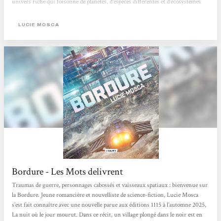
univers riche qui foisonne de planètes, d'espèces différentes et d'écosystèmes
dont nous n'effleurons que la surface, mais qu'on aimerait continuer à explorer.
LUCIE MOSCA
Bordure - Les Mots delivrent
Traumas de guerre, personnages cabossés et vaisseaux spatiaux : bienvenue sur
la Bordure. Jeune romancière et nouvelliste de science-fiction, Lucie Mosca
s’est fait connaître avec une nouvelle parue aux éditions 1115 à l’automne 2025,
La nuit où le jour mourut. Dans ce récit, un village plongé dans le noir est en