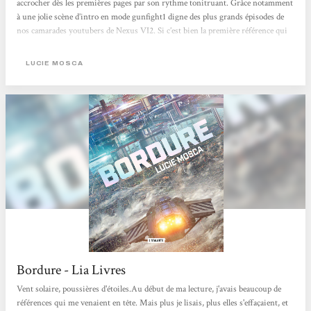
accrocher dès les premières pages par son rythme tonitruant. Grâce notamment
à une jolie scène d’intro en mode gunfight1 digne des plus grands épisodes de
nos camarades youtubers de Nexus VI2. Si c’est bien la première référence qui
m’est venue en tête, ce n’est pas la seule : Des classiques sauts dans l’hyperespace
à la Star Wars, jusqu’aux ansibles d’Ursula Le Guin en passant par le
LUCIE MOSCA
transhumanisme...
Bordure - Lia Livres
Vent solaire, poussières d'étoiles.Au début de ma lecture, j'avais beaucoup de
références qui me venaient en tête. Mais plus je lisais, plus elles s'effaçaient, et