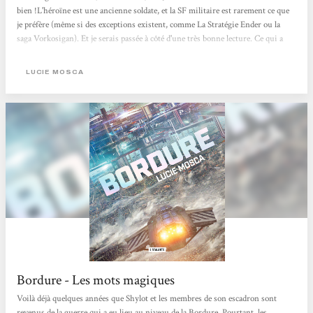
bien !L'héroïne est une ancienne soldate, et la SF militaire est rarement ce que
je préfère (même si des exceptions existent, comme La Stratégie Ender ou la
saga Vorkosigan). Et je serais passée à côté d'une très bonne lecture. Ce qui a
fini de me convaincre, c'est la citation de Dewdney. Ce n'est pas un de mes
critères habituels de sélection, mais j'ai écouté quelques interview de
LUCIE MOSCA
Dewndney et son approche de...
Bordure - Les mots magiques
Voilà déjà quelques années que Shylot et les membres de son escadron sont
revenus de la guerre qui a eu lieu au niveau de la Bordure. Pourtant, les