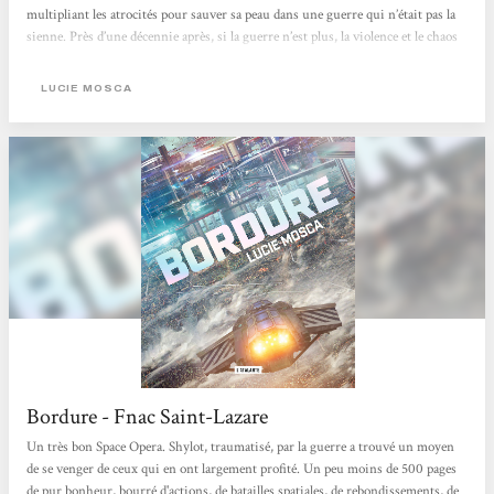
multipliant les atrocités pour sauver sa peau dans une guerre qui n’était pas la
sienne. Près d’une décennie après, si la guerre n’est plus, la violence et le chaos
continuent de sourdre en elle.Installée sur la planète Concordia (où la
méritocratie coule de beaux jours) Shylot s’est...
LUCIE MOSCA
Bordure - Fnac Saint-Lazare
Un très bon Space Opera. Shylot, traumatisé, par la guerre a trouvé un moyen
de se venger de ceux qui en ont largement profité. Un peu moins de 500 pages
de pur bonheur, bourré d'actions, de batailles spatiales, de rebondissements, de