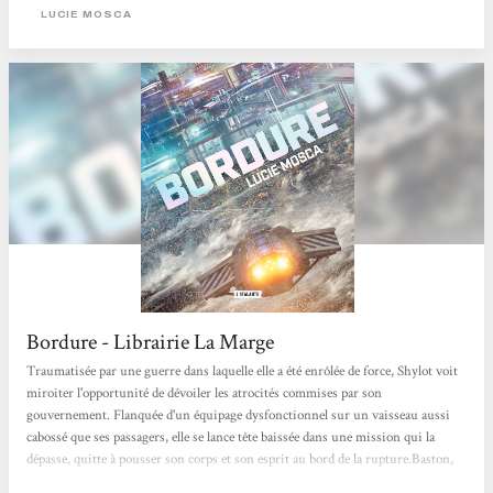
pilier de l’histoire : Shylot. Hyper compétente, badass, capable de retourner
LUCIE MOSCA
une...
Bordure - Librairie La Marge
Traumatisée par une guerre dans laquelle elle a été enrôlée de force, Shylot voit
miroiter l'opportunité de dévoiler les atrocités commises par son
gouvernement. Flanquée d'un équipage dysfonctionnel sur un vaisseau aussi
cabossé que ses passagers, elle se lance tête baissée dans une mission qui la
dépasse, quitte à pousser son corps et son esprit au bord de la rupture.Baston,
complots et trahisons : Un space opera explosif et haletant, par une autrice