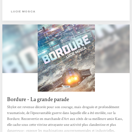
"Vorkosigan"). Et je serais passée à côté d'une très bonne lecture. Ce qui a fini
de me convaincre, c'est la citation de Dewdney. Ce n'est pas un de mes critères...
LUCIE MOSCA
Bordure - La grande parade
Shylot est revenue décorée pour son courage, mais droguée et profondément
traumatisée, de l’épouvantable guerre dans laquelle elle a été enrôlée, sur la
Bordure. Reconvertie en marchande d’Art aux côtés de sa meilleure amie Kass,
elle cache sous cette vitrine attrayante une activité plus clandestine et plus
dangereuse : exposer les machinations gouvernementales et industrielles,