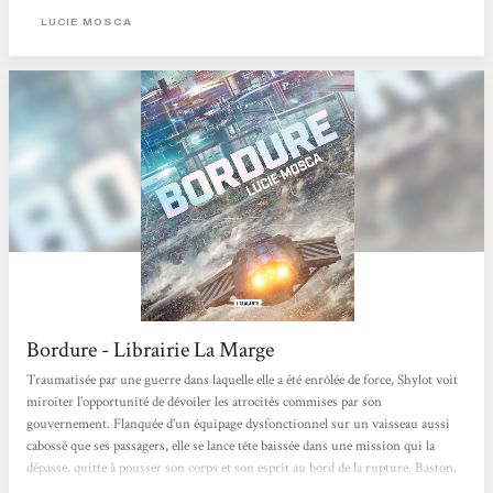
LUCIE MOSCA
Bordure - Librairie La Marge
Traumatisée par une guerre dans laquelle elle a été enrôlée de force, Shylot voit
miroiter l'opportunité de dévoiler les atrocités commises par son
gouvernement. Flanquée d'un équipage dysfonctionnel sur un vaisseau aussi
cabossé que ses passagers, elle se lance tête baissée dans une mission qui la
dépasse, quitte à pousser son corps et son esprit au bord de la rupture. Baston,
complots et trahisons : Un space opera explosif et haletant, par une autrice