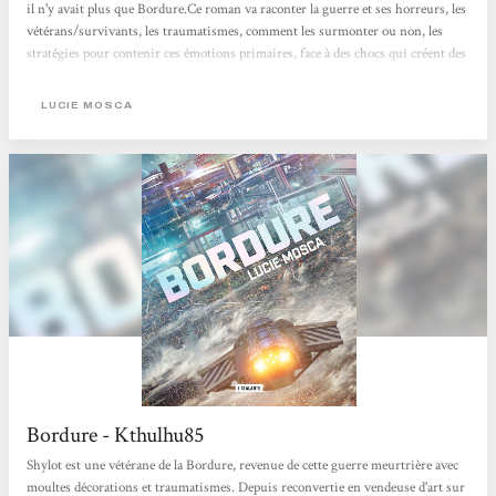
il n'y avait plus que Bordure.Ce roman va raconter la guerre et ses horreurs, les
vétérans/survivants, les traumatismes, comment les surmonter ou non, les
stratégies pour contenir ces émotions primaires, face à des chocs qui créent des
plaies béantes dans l'esprit et le corps, et qui ne cicatrisent jamais
vraiment.L’autrice parle des gens qui font ce qu'ils peuvent pour exister
LUCIE MOSCA
ensemble, difficilement, qui ont des façons d'être...
Bordure - Kthulhu85
Shylot est une vétérane de la Bordure, revenue de cette guerre meurtrière avec
moultes décorations et traumatismes. Depuis reconvertie en vendeuse d'art sur