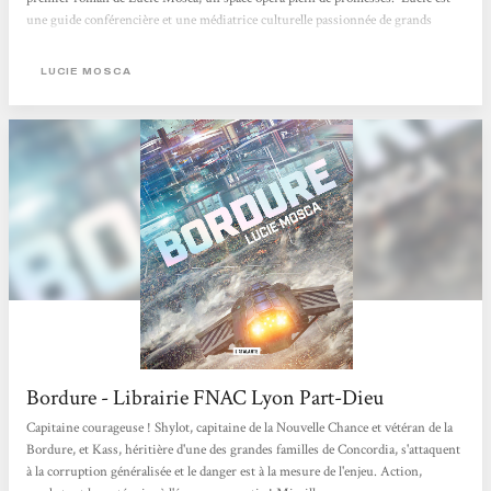
une guide conférencière et une médiatrice culturelle passionnée de grands
espaces ce qu’elle a su insuffler dans ce premier roman. Elle n’en est cependant
pas à son coup d’essai ayant déjà publié des nouvelles dont celle qui lui a
LUCIE MOSCA
permis...
Bordure - Librairie FNAC Lyon Part-Dieu
Capitaine courageuse ! Shylot, capitaine de la Nouvelle Chance et vétéran de la
Bordure, et Kass, héritière d'une des grandes familles de Concordia, s'attaquent
à la corruption généralisée et le danger est à la mesure de l'enjeu. Action,