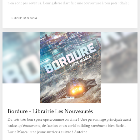
n'en sont pas revenus. Leur galerie d'art fait une couverture à peu près idéale :
discrète, et apportant des contacts utiles qui peuvent s'y mélanger sans attirer
les soupçons. Car il est essentiel qu'elles ne soient pas repérées. Déjà, le
LUCIE MOSCA
commandant Thibe...
Bordure - Librairie Les Nouveautés
Du très très bon space opera comme on aime ! Une personnage principale aussi
badass qu'émouvante, de l'action et un corld building sacrément bien ficelé...
Lucie Mosca : une jeune autrice à suivre ! Antoine