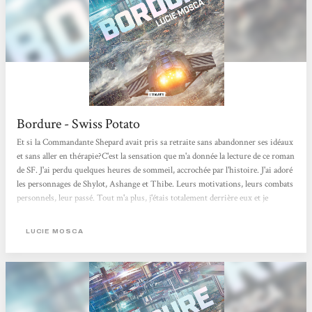
Bordure - Swiss Potato
Et si la Commandante Shepard avait pris sa retraite sans abandonner ses idéaux
et sans aller en thérapie?C'est la sensation que m'a donnée la lecture de ce roman
de SF. J'ai perdu quelques heures de sommeil, accrochée par l'histoire. J'ai adoré
les personnages de Shylot, Ashange et Thibe. Leurs motivations, leurs combats
personnels, leur passé. Tout m'a plus, j'étais totalement derrière eux et je
voulais qu'ils parviennent au bout de leur quête. Un vrai coup de coeur ! Vent
solaire...
LUCIE MOSCA