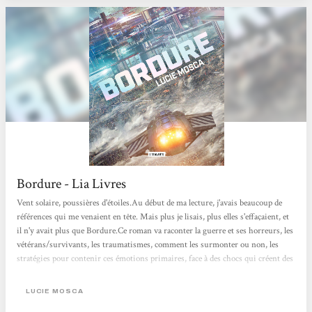
Bordure - Lia Livres
Vent solaire, poussières d'étoiles.Au début de ma lecture, j'avais beaucoup de
références qui me venaient en tête. Mais plus je lisais, plus elles s'effaçaient, et
il n'y avait plus que Bordure.Ce roman va raconter la guerre et ses horreurs, les
vétérans/survivants, les traumatismes, comment les surmonter ou non, les
stratégies pour contenir ces émotions primaires, face à des chocs qui créent des
plaies béantes dans l'esprit et le corps, et qui ne cicatrisent jamais
vraiment.L’autrice parle des gens qui font ce qu'ils peuvent pour exister
LUCIE MOSCA
ensemble, difficilement, qui ont des façons d'être...