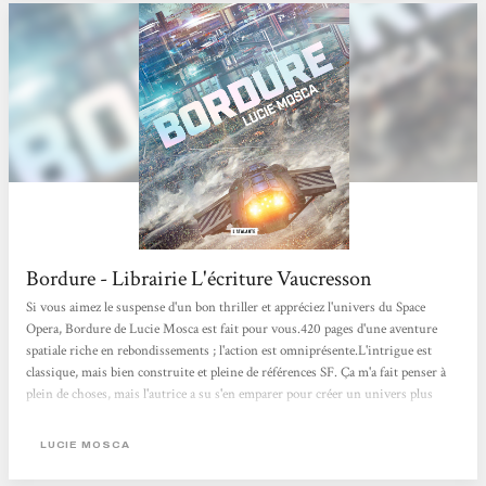
Bordure - Librairie L'écriture Vaucresson
Si vous aimez le suspense d'un bon thriller et appréciez l'univers du Space
Opera, Bordure de Lucie Mosca est fait pour vous.420 pages d'une aventure
spatiale riche en rebondissements ; l'action est omniprésente.L'intrigue est
classique, mais bien construite et pleine de références SF. Ça m'a fait penser à
plein de choses, mais l'autrice a su s'en emparer pour créer un univers plus
personnel.Elle a réussi à créer un monde techno facile à appréhender, avec son
langage propre. Pas besoin de glossaire et de notes de bas de page pour
LUCIE MOSCA
comprendre. Les descriptions sont succinctes et efficaces, on imagine
aisément...