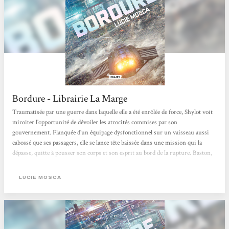
Bordure - Librairie La Marge
Traumatisée par une guerre dans laquelle elle a été enrôlée de force, Shylot voit
miroiter l'opportunité de dévoiler les atrocités commises par son
gouvernement. Flanquée d'un équipage dysfonctionnel sur un vaisseau aussi
cabossé que ses passagers, elle se lance tête baissée dans une mission qui la
dépasse, quitte à pousser son corps et son esprit au bord de la rupture. Baston,
complots et trahisons : Un space opera explosif et haletant, par une autrice
alsacienne !
LUCIE MOSCA