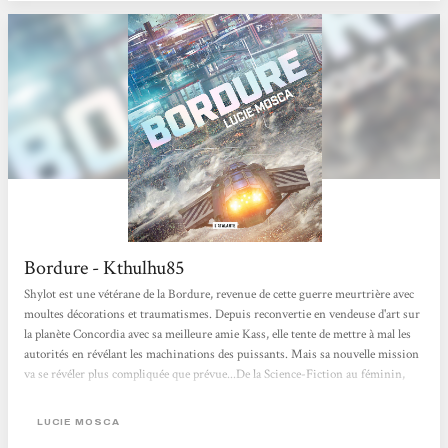
Bordure - Kthulhu85
Shylot est une vétérane de la Bordure, revenue de cette guerre meurtrière avec
moultes décorations et traumatismes. Depuis reconvertie en vendeuse d'art sur
la planète Concordia avec sa meilleure amie Kass, elle tente de mettre à mal les
autorités en révélant les machinations des puissants. Mais sa nouvelle mission
va se révéler plus compliquée que prévue...De la Science-Fiction au féminin,
qu'est ce que j'aime ça ! Et quand l'autrice est francophone c'est encore mieux, et
quand tu as la chance de rencontrer la chouette dite-autrice et d'obtenir son
LUCIE MOSCA
livre en avant-première à...