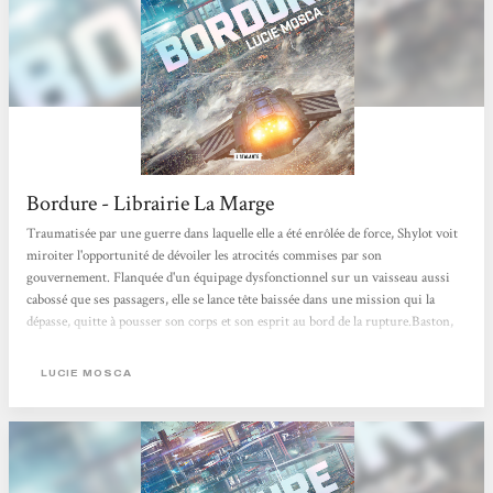
Bordure - Librairie La Marge
Traumatisée par une guerre dans laquelle elle a été enrôlée de force, Shylot voit
miroiter l'opportunité de dévoiler les atrocités commises par son
gouvernement. Flanquée d'un équipage dysfonctionnel sur un vaisseau aussi
cabossé que ses passagers, elle se lance tête baissée dans une mission qui la
dépasse, quitte à pousser son corps et son esprit au bord de la rupture.Baston,
complots et trahisons : Un space opera explosif et haletant, par une autrice
alsacienne !
LUCIE MOSCA