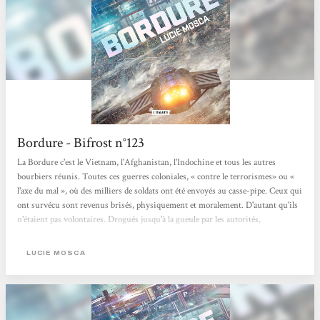
Bordure - Bifrost n°123
La Bordure c'est le Vietnam, l'Afghanistan, l'Indochine et tous les autres
bourbiers réunis. Toutes ces guerres coloniales, « contre le terrorismes» ou «
l'axe du mal », où des milliers de soldats ont été envoyés au casse-pipe. Ceux qui
ont survécu sont revenus brisés, physiquement et moralement. D'autant qu'ils
n'étaient pas volontaires. Drogués jusqu'à la gueule par les autorités,
transformés en meurtriers dénués d'humanité. Comment vivre avec ces images
de carnage épouvantables imprimées dans la mémoire ? Comment retrouver
LUCIE MOSCA
une vie normale quand...