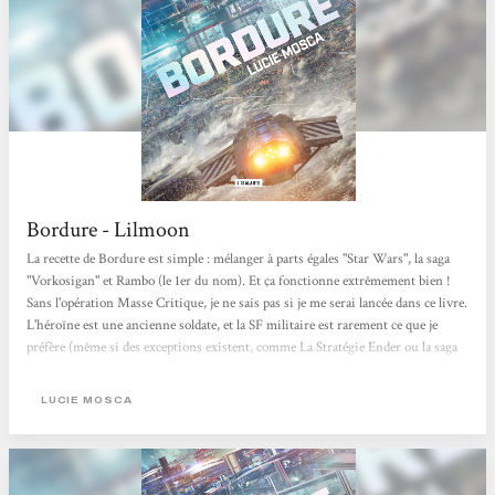
Bordure - Lilmoon
La recette de Bordure est simple : mélanger à parts égales "Star Wars", la saga
"Vorkosigan" et Rambo (le 1er du nom). Et ça fonctionne extrêmement bien !
Sans l'opération Masse Critique, je ne sais pas si je me serai lancée dans ce livre.
L'héroïne est une ancienne soldate, et la SF militaire est rarement ce que je
préfère (même si des exceptions existent, comme La Stratégie Ender ou la saga
"Vorkosigan"). Et je serais passée à côté d'une très bonne lecture. Ce qui a fini
de me convaincre, c'est la citation de Dewdney. Ce n'est pas un de mes critères...
LUCIE MOSCA