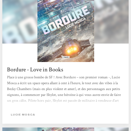
Bordure - Love in Books
Place à une grosse bombe de SF ! Avec Bordure – son premier roman -, Lucie
Mosca a écrit un space opera allant à cent à l’heure, le tout avec des vibes à la
Becky Chambers (mais en plus violent et amer), et des personnages aux petits
oignons, à commencer par Shylot, une héroïne à qui vous aurez envie de faire
un gros câlin. Pilote hors pair, Shylot est passée de militaire à vendeuse d’art
avec sa meilleure amie. De la guerre, elle est revenue avec un trouble post-
traumatique, mais aussi des amis pour la vie. Reste que la recherche de
LUCIE MOSCA
marchandises pour la galerie d’art n’est en fait...