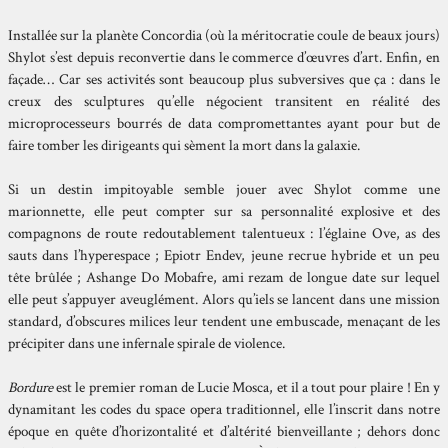
Installée sur la planète Concordia (où la méritocratie coule de beaux jours)
Shylot s’est depuis reconvertie dans le commerce d’œuvres d’art. Enfin, en
façade… Car ses activités sont beaucoup plus subversives que ça : dans le
creux des sculptures qu’elle négocient transitent en réalité des
microprocesseurs bourrés de data compromettantes ayant pour but de
faire tomber les dirigeants qui sèment la mort dans la galaxie.
Si un destin impitoyable semble jouer avec Shylot comme une
marionnette, elle peut compter sur sa personnalité explosive et des
compagnons de route redoutablement talentueux : l’églaine Ove, as des
sauts dans l’hyperespace ; Epiotr Endev, jeune recrue hybride et un peu
tête brûlée ; Ashange Do Mobafre, ami rezam de longue date sur lequel
elle peut s’appuyer aveuglément. Alors qu’iels se lancent dans une mission
standard, d’obscures milices leur tendent une embuscade, menaçant de les
précipiter dans une infernale spirale de violence.
Bordure
est le premier roman de Lucie Mosca, et il a tout pour plaire ! En y
dynamitant les codes du space opera traditionnel, elle l’inscrit dans notre
époque en quête d’horizontalité et d’altérité bienveillante ; dehors donc