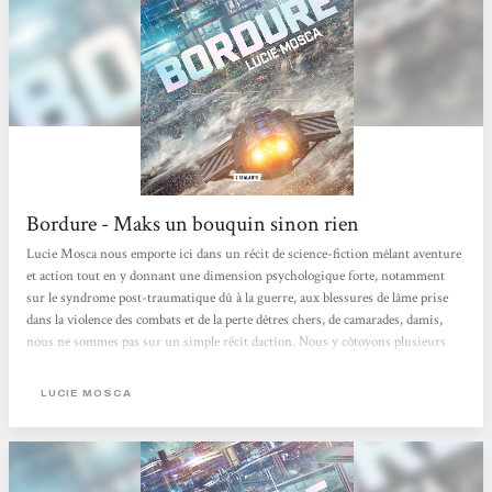
Bordure - Maks un bouquin sinon rien
Lucie Mosca nous emporte ici dans un récit de science-fiction mêlant aventure
et action tout en y donnant une dimension psychologique forte, notamment
sur le syndrome post-traumatique dû à la guerre, aux blessures de lâme prise
dans la violence des combats et de la perte dêtres chers, de camarades, damis,
nous ne sommes pas sur un simple récit daction. Nous y côtoyons plusieurs
espèces extraterrestres sentientes originales, dont quelques-unes sont assez
effrayantes de prime abord, mais qui parfois se veulent être les personnages les
LUCIE MOSCA
plus fidèles en amitié, comme quoi les apparences peuvent être trompeuses, jai...