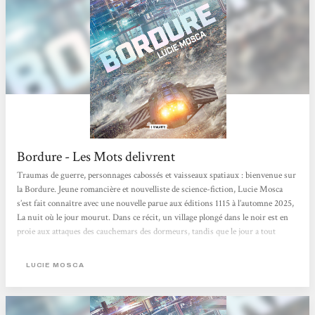
Bordure - Les Mots delivrent
Traumas de guerre, personnages cabossés et vaisseaux spatiaux : bienvenue sur
la Bordure. Jeune romancière et nouvelliste de science-fiction, Lucie Mosca
s’est fait connaître avec une nouvelle parue aux éditions 1115 à l’automne 2025,
La nuit où le jour mourut. Dans ce récit, un village plongé dans le noir est en
proie aux attaques des cauchemars des dormeurs, tandis que le jour a tout
simplement cessé de se lever. Avec Bordure, l’autrice offre un premier roman de
science-fiction orienté space-opera qui traite des conséquences de la guerre sur
LUCIE MOSCA
ceux qui l’ont vécue. Cabossés, traumatisés,...