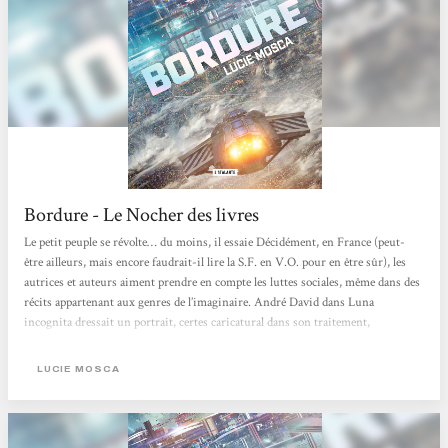
Bordure - Le Nocher des livres
Le petit peuple se révolte… du moins, il essaie Décidément, en France (peut-
être ailleurs, mais encore faudrait-il lire la S.F. en V.O. pour en être sûr), les
autrices et auteurs aiment prendre en compte les luttes sociales, même dans des
récits appartenant aux genres de l’imaginaire. André David dans Luna
incognita dressait un portrait, certes caricatural dans son traitement,
néanmoins sincère et touchant d’une classe ouvrière maltraitée par des
puissants sans scrupule, n’hésitant pas à augmenter les cadences afin de
LUCIE MOSCA
parvenir à leurs fins, au détriment...