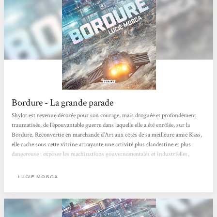
Bordure - La grande parade
Shylot est revenue décorée pour son courage, mais droguée et profondément
traumatisée, de l’épouvantable guerre dans laquelle elle a été enrôlée, sur la
Bordure. Reconvertie en marchande d’Art aux côtés de sa meilleure amie Kass,
elle cache sous cette vitrine attrayante une activité plus clandestine et plus
dangereuse : exposer les machinations gouvernementales et industrielles,
sources de mort et de chaos. À bord de son vaisseau La Nouvelle Chance, Shylot
et ses camarades d’armes, Ashange et Ove, s’apprêtent à récupérer une mine
LUCIE MOSCA
d’or :...