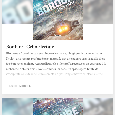
Bordure - Celine lecture
Bienvenue à bord du vaisseau Nouvelle chance, dirigé par la commandante
Shylot, une femme profondément marquée par une guerre dans laquelle elle a
joué un rôle sanglant. Aujourd’hui, elle sillonne l’espace avec son équipage à la
recherche d’objets d’art...Nous sommes ici dans un space opera teinté de
cyberpunk. Si le début elle m’a semblé un poil long à mettre en place la suite
gagne énormément en tension et en intensite jusqu’à un final ébouriffant ! Le
pilier de l’histoire : Shylot. Hyper compétente, badass, capable de retourner
LUCIE MOSCA
une...