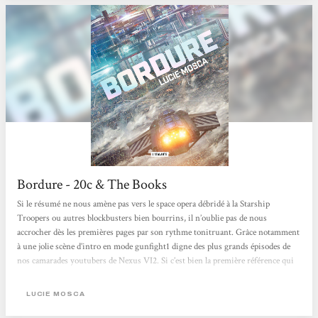
Bordure - 20c & The Books
Si le résumé ne nous amène pas vers le space opera débridé à la Starship
Troopers ou autres blockbusters bien bourrins, il n’oublie pas de nous
accrocher dès les premières pages par son rythme tonitruant. Grâce notamment
à une jolie scène d’intro en mode gunfight1 digne des plus grands épisodes de
nos camarades youtubers de Nexus VI2. Si c’est bien la première référence qui
m’est venue en tête, ce n’est pas la seule : Des classiques sauts dans l’hyperespace
à la Star Wars, jusqu’aux ansibles d’Ursula Le Guin en passant par le
LUCIE MOSCA
transhumanisme...