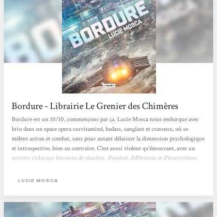
Bordure - Librairie Le Grenier des Chimères
Bordure est un 10/10, commençons par ça. Lucie Mosca nous embarque avec
brio dans un space opera survitaminé, badass, sanglant et crasseux, où se
mêlent action et combat, sans pour autant délaisser la dimension psychologique
et introspective, bien au contraire. C'est aussi violent qu'émouvant, avec un
univers riche qui foisonne de planètes, d'espèces différentes et d'écosystèmes
dont nous n'effleurons que la surface, mais qu'on aimerait continuer à explorer.
LUCIE MOSCA