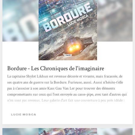
Bordure - Les Chroniques de l'imaginaire
La capitaine Shylot Likhun est revenue décorée et vivante, mais fracassée, de
ses quatre ans de guerre sur la Bordure. Furieuse, aussi. Aussi n'hésite-t'elle
pas à s'associer à son amie Kass Gau Van Ler pour trouver des éléments
compromettants sur ceux qui l'ont envoyée au casse-pipe, avec tant d'autres qui
n'en sont pas revenus. Leur galerie d'art fait une couverture à peu près idéale :
discrète, et apportant des contacts utiles qui peuvent s'y mélanger sans attirer
les soupçons. Car il est essentiel qu'elles ne soient pas repérées. Déjà, le
LUCIE MOSCA
commandant Thibe...