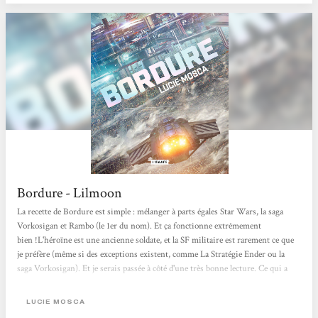
Bordure - Lilmoon
La recette de Bordure est simple : mélanger à parts égales Star Wars, la saga
Vorkosigan et Rambo (le 1er du nom). Et ça fonctionne extrêmement
bien !L'héroïne est une ancienne soldate, et la SF militaire est rarement ce que
je préfère (même si des exceptions existent, comme La Stratégie Ender ou la
saga Vorkosigan). Et je serais passée à côté d'une très bonne lecture. Ce qui a
fini de me convaincre, c'est la citation de Dewdney. Ce n'est pas un de mes
critères habituels de sélection, mais j'ai écouté quelques interview de
LUCIE MOSCA
Dewndney et son approche de...