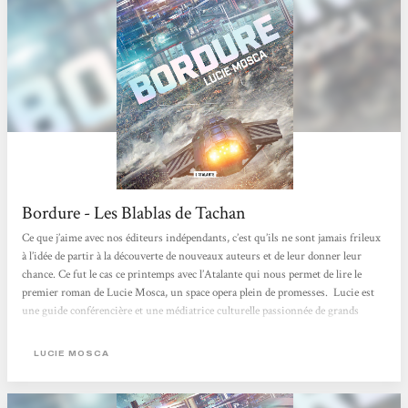
Bordure - Les Blablas de Tachan
Ce que j’aime avec nos éditeurs indépendants, c’est qu’ils ne sont jamais frileux
à l’idée de partir à la découverte de nouveaux auteurs et de leur donner leur
chance. Ce fut le cas ce printemps avec l’Atalante qui nous permet de lire le
premier roman de Lucie Mosca, un space opera plein de promesses. Lucie est
une guide conférencière et une médiatrice culturelle passionnée de grands
espaces ce qu’elle a su insuffler dans ce premier roman. Elle n’en est cependant
pas à son coup d’essai ayant déjà publié des nouvelles dont celle qui lui a
LUCIE MOSCA
permis...