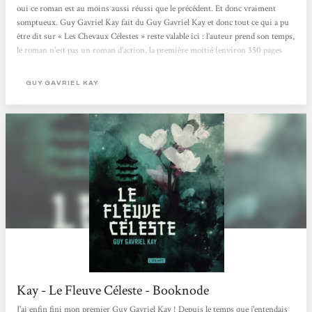
oui ce roman est au moins aussi réussi que le précédent. Et donc vraiment
somptueux. Guy Gavriel Kay fait du Guy Gavriel Kay et donc tout ce qui a pu
être dit sur « Les Chevaux Célestes » reste valable ici : l’auteur prend son temps,
le roman n’est pas un roman d’action, la première moitié (environ 350 pages
tout de même) est l’occasion de construire le contexte, les personnages, etc…
avant de tout détruire dans la seconde moitié. Et plus que tout, cette Chine
GUY GAVRIEL KAY
imaginaire est fascinante et fournit...
Kay - Le Fleuve Céleste - Booknode
J'ai enfin fini mon premier Guy Gavriel Kay ! Depuis le temps que j'entendais