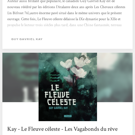
Auteur aussi brillant que populaire, le canadien Guy Gavriel Kay est de
nouveau réédité par les éditions l'Atalante deux ans après Les Chevaux célestes
(in Bifrost 76),autre énorme pavé situé dans le même univers que le présent
ouvrage. Cette fois, Le Fleuve céleste délaisse la IXe dynastie pour la XIIe et
propulse le lecteur trois siècles plus tard, dans une Chine fantasmée, terreau
fertile pour l'imagination fabuleuse et la plume élégante de l'écrivain. Comme à
son habitude, Kay se sert d'une base historique solide – qu'il revendique
GUY GAVRIEL KAY
légitimement –...
Kay - Le Fleuve céleste - Les Vagabonds du rêve