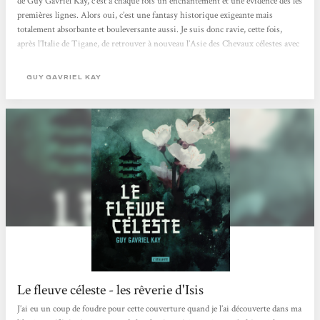
de Guy Gavriel Kay, c’est à chaque fois un enchantement et une évidence dès les
premières lignes. Alors oui, c’est une fantasy historique exigeante mais
totalement absorbante et bouleversante aussi. Je suis donc ravie, cette fois,
après l’Italie de Tigane, de retrouver à nouveau l’Asie des Chevaux célestes avec
le Fleuve céleste. Comme je le disais lorsque je suis allée à la rencontre des
Chevaux célestes, depuis ma lecture du manga Kingdom, j’ai appris avec
GUY GAVRIEL KAY
bonheur à connaître un peu mieux...
Le fleuve céleste - les rêverie d'Isis
J’ai eu un coup de foudre pour cette couverture quand je l’ai découverte dans ma