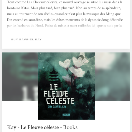
Tout comme Les Chevaux célestes, ce nouvel ouvrage se situe lui aussi dans la
lointaine Kitai. Mais plus tard, bien plus tard. Non au temps de sa splendeur,
mais au tournant de son déclin, quand ce n’est plus la musique des Ming que
l’on entend en sourdine, mais les échos mourants de la dynastie Song débordée
par les barbares du Nord. Point de mises à mort raffinées ici, que ce soit par la
lame, le poison ou la poésie. Plutôt la force brutale, la ruse, la tromperie. Ainsi
en va-t-il de toutes les civilisations qu’elles croissent puis meurent dans tout
GUY GAVRIEL KAY
l’éclat de leurs derniers feux. Il y a de la...
Kay - Le Fleuve céleste - Books