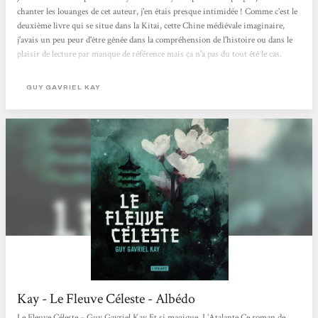
chanter les louanges de cet auteur, j'en étais presque intimidée ! Comme c'est le
deuxième livre qui se situe dans la Kitai, cette Chine médiévale imaginaire,
j'avais un peu peur d'être gênée dans la compréhension de l'histoire ou dans le
plaisir de lecture par manque de référence mais ça n'a pas du tout été le cas.
C'est un livre au style particulier, à éviter si vous êtes en quête de rythme
effréné, de rebondissements et d'action à tout va. Non. Pour l'apprécier à...
GUY GAVRIEL KAY
Kay - Le Fleuve Céleste - Albédo
Le Fleuve Céleste – Guy Gavriel Kay Et si magique. L’Atalante Ce roman de