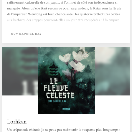
raffinement culturelle de son pays… si l’on met de côté son indépendance si
marquée. Alors qu’elle était reconnue pour sa grandeur, la Kitai sous la férule
de l’empereur Wenzong est bien chancelante : les quatorze préfectures cédées
aux barbares des steppes pourront-elles un jour être récupérées ? Un empire
puissant et surprenant, qui maintenant vacille sous les étoiles du Fleuve céleste.
La Kitai a toujours été un parangon de la culture sophistiquée....
GUY GAVRIEL KAY
Lorhkan
Un crépuscule chinois Je ne peux pas maintenir le suspense plus longtemps :