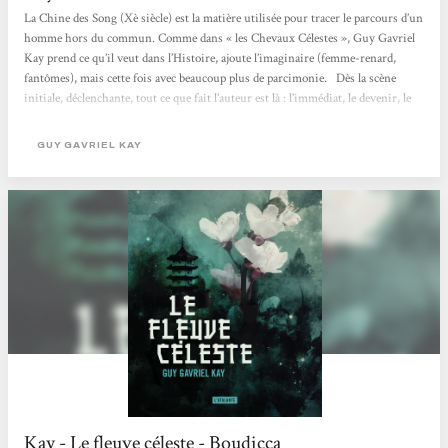
La Chine des Song (Xè siècle) est la matière utilisée pour tracer le parcours d’un
homme hors du commun. Comme dans « les Chevaux Célestes », Guy Gavriel
Kay prend ce qu’il veut dans l’Histoire, ajoute l’imaginaire (femme-renard,
fantômes), mais cette fois avec beaucoup plus de parcimonie. Dès la scène
initiale, déclenchante, tout ce que fait l’auteur est là : l’immédiat, le devenir, le
hors-champ, l’esprit. 700 pages où le Canadien peint. Une femme
exceptionnelle. Parce que ceux qui le voudront liront une histoire d’amour
GUY GAVRIEL KAY
douce et forte. Ils...
Kay - Le fleuve céleste - Boudicca