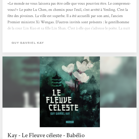
«Le monde ne vous laissera pas être celle que vous pourriez être. Le comprenez-
vous?» Le poète Lu Chen, en chemin pour l'exil, s'est arrêté à Yenling. C'est la
fête des pivoines. La ville est superbe. Il a été accueilli par son ami, l'ancien
Premier ministre Xi Wengao. D'autres invités sont présents : le gentilhomme
de la cour Lin Kuo et sa fille Lin Shan. C'est à elle que s'adresse le poète. La nuit
est tombée sur la maison, et il s'est aventuré jusque dans sa chambre - elle a
laissé la porte ouverte. Elle sait que le lendemain Lu Chen poursuivra sa route.
GUY GAVRIEL KAY
Sa destination...
Kay - Le Fleuve céleste - Babélio