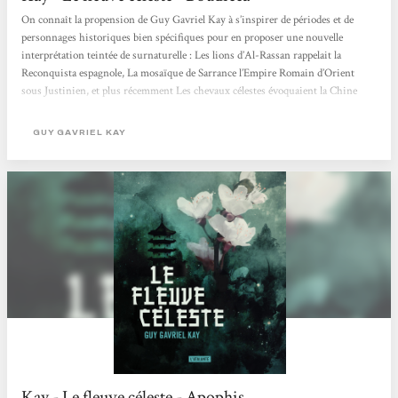
On connaît la propension de Guy Gavriel Kay à s’inspirer de périodes et de
personnages historiques bien spécifiques pour en proposer une nouvelle
interprétation teintée de surnaturelle : Les lions d’Al-Rassan rappelait la
Reconquista espagnole, La mosaïque de Sarrance l’Empire Romain d’Orient
sous Justinien, et plus récemment Les chevaux célestes évoquaient la Chine
sous la dynastie des Tangs. On retrouve le même décor avec plusieurs siècles
d’écart dans Le fleuve céleste, dernier roman en date de l’auteur qui choisit ici
GUY GAVRIEL KAY
de se consacrer à la chute de...
Kay - Le fleuve céleste - Apophis