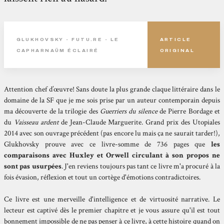
GLUKHOVSKY - FUTU.RE - LE
ARTICLE
CAPHARNAÜM ÉCLAIRÉ
ORIGINAL
Attention chef d’œuvre! Sans doute la plus grande claque littéraire dans le
domaine de la SF que je me sois prise par un auteur contemporain depuis
ma découverte de la trilogie des
Guerriers du silence
de Pierre Bordage et
du
Vaisseau ardent
de Jean-Claude Marguerite. Grand prix des Utopiales
2014 avec son ouvrage précédent (pas encore lu mais ça ne saurait tarder!),
Glukhovsky prouve avec ce livre-somme de 736 pages que
les
comparaisons avec Huxley et Orwell circulant à son propos ne
sont pas usurpées
. J'en reviens toujours pas tant ce livre m'a procuré à la
fois évasion, réflexion et tout un cortège d'émotions contradictoires.
Ce livre est une merveille d'intelligence et de virtuosité narrative. Le
lecteur est captivé dès le premier chapitre et je vous assure qu'il est tout
bonnement impossible de ne pas penser à ce livre, à cette histoire quand on