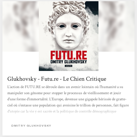
Glukhovsky - Futu.re - Le Chien Critique
L'action de FUTU.RE se déroule dans un avenir lointain où l'humanité a su
manipuler son génome pour stopper le processus de vieillissement et jouir
d'une forme d'immortalité. L'Europe, devenue une gigapole hérissée de gratte-
ciel où s'entasse une population qui avoisine le trillion de personnes, fait figure
d'utopie car la vie y est sacrée et la politique de contrôle démographique
raisonnée. La loi du Choix prône que tout couple qui souhaite procréer doit
déclarer la grossesse à l'État et désigner le parent qui recevra l'injection d'un
DMITRY GLUKHOVSKY
accélérateur...