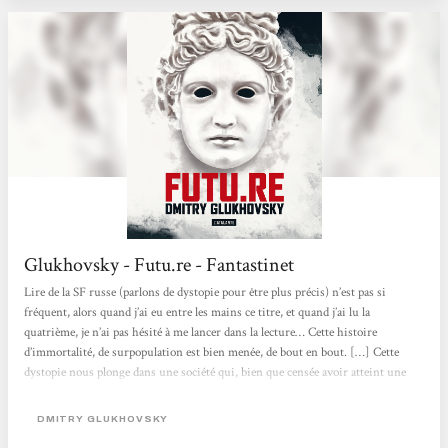
Glukhovsky - Futu.re - Fantastinet
Lire de la SF russe (parlons de dystopie pour être plus précis) n’est pas si
fréquent, alors quand j’ai eu entre les mains ce titre, et quand j’ai lu la
quatrième, je n’ai pas hésité à me lancer dans la lecture… Cette histoire
d’immortalité, de surpopulation est bien menée, de bout en bout. […] Cette
dystopie nous plonge dans une société qui, bien que censée avoir atteint une
forme de plénitude, est finalement plus violente que jamais. […] Le récit est
entraînant, les propos tenus par Jan sont souvent durs, empreint d’une nouvelle
DMITRY GLUKHOVSKY
forme...