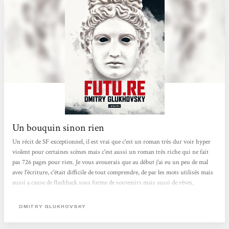
Un bouquin sinon rien
Un récit de SF exceptionnel, il est vrai que c'est un roman très dur voir hyper
violent pour certaines scènes mais c'est aussi un roman très riche qui ne fait
pas 726 pages pour rien. Je vous avouerais que au début j'ai eu un peu de mal
avec l'écriture, c'était difficile de tout comprendre, de par les mots utilisés mais
aussi a cause de flashback sous forme de souvenirs mais aussi de rêves,
finalement une fois habitué après quelques chapitres on rentre vraiment dedans
et c'est génial. Notre personnage principal 717 est un homme dur, violent,
DMITRY GLUKHOVSKY
sanguin et un peu antipathique, c'est déjà un bon point...