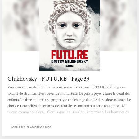
Glukhovsky - FUTU.RE - Page 39
Voici un roman de SF qui a su posé son univers : un FUTU.RE où la quasi-
totalité de l’humanité est devenue immortelle. Le prix à payer : faire le deuil des
enfants à naître ou offrir sa propre vie en échange de celle de sa descendance. Le
choix est cornélien et certains essaient de se soustraire à cette obligation. La
traque commence alors… C’est là que Jan, alias 717, intervient. Les hommes du
rang sont rarement gâtés. Mais essayez donc de trouver un autre boulot qui
donne du sens à votre vie. Parce que dans une vie éternelle, le sens fait
DMITRY GLUKHOVSKY
sacrément défaut....