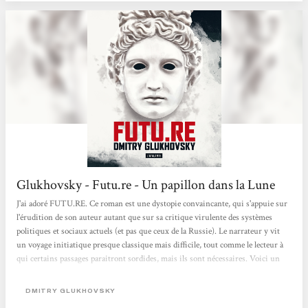
Glukhovsky - Futu.re - Un papillon dans la Lune
J'ai adoré FUTU.RE. Ce roman est une dystopie convaincante, qui s'appuie sur
l'érudition de son auteur autant que sur sa critique virulente des systèmes
politiques et sociaux actuels (et pas que ceux de la Russie). Le narrateur y vit
un voyage initiatique presque classique mais difficile, tout comme le lecteur à
qui certains passages paraitront sordides, mais ils sont nécessaires. Voici un
livre fort que je n'oublierai pas de sitôt. […] FUTU.RE est un récit initiatique
trash à travers l'Europe, autour d'un jeune homme brisé dans son enfance, et de
DMITRY GLUKHOVSKY
sa place dans cette société inhumaine dont il n'est qu'un pion....