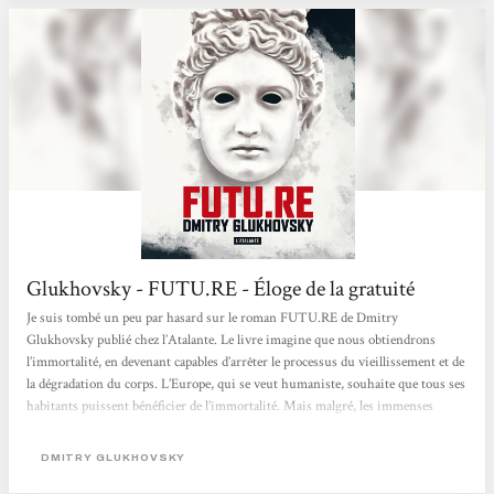
Glukhovsky - FUTU.RE - Éloge de la gratuité
Je suis tombé un peu par hasard sur le roman FUTU.RE de Dmitry
Glukhovsky publié chez l’Atalante. Le livre imagine que nous obtiendrons
l’immortalité, en devenant capables d’arrêter le processus du vieillissement et de
la dégradation du corps. L’Europe, qui se veut humaniste, souhaite que tous ses
habitants puissent bénéficier de l’immortalité. Mais malgré, les immenses
gratte-ciel et la quasi disparition de la nature, les limites de la planète sont
évidentes. Alors, dans ce monde surpeuplé d’immortels, l’Europe décide de
DMITRY GLUKHOVSKY
mettre en place la loi du...