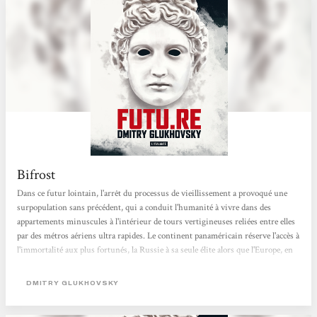
Bifrost
Dans ce futur lointain, l'arrêt du processus de vieillissement a provoqué une
surpopulation sans précédent, qui a conduit l'humanité à vivre dans des
appartements minuscules à l'intérieur de tours vertigineuses reliées entre elles
par des métros aériens ultra rapides. Le continent panaméricain réserve l'accès à
l'immortalité aux plus fortunés, la Russie à sa seule élite alors que l'Europe, en
vertu d'une politique altruiste et du respect de la vie, se vante d'avoir réalisé une
utopie abritant 120 milliards d'habitants, où la seule contrainte...
DMITRY GLUKHOVSKY