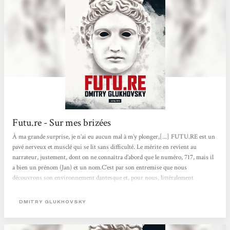
Futu.re - Sur mes brizées
À ma grande surprise, je n’ai eu aucun mal à m’y plonger,[...] FUTU.RE est un
pavé nerveux et musclé qui se lit sans difficulté. Le mérite en revient au
narrateur, justement, dont on ne connaîtra d’abord que le numéro, 717, mais il
a bien un prénom (Jan) et un nom.C’est par son entremise que nous
découvrons son environnement dantesque et, pour nous, littéralement
inimaginable : des tours « de plusieurs kilomètres de hauteur dont la
circonférence dépasse souvent un kilomètre », aux sous-sols desquels
DMITRY GLUKHOVSKY
subsistent les vestiges de monuments d’autrefois,...