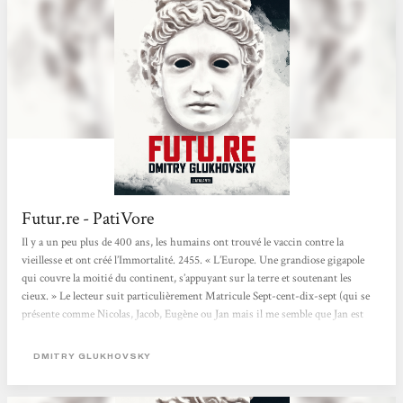
Futur.re - PatiVore
Il y a un peu plus de 400 ans, les humains ont trouvé le vaccin contre la
vieillesse et ont créé l’Immortalité. 2455. « L’Europe. Une grandiose gigapole
qui couvre la moitié du continent, s’appuyant sur la terre et soutenant les
cieux. » Le lecteur suit particulièrement Matricule Sept-cent-dix-sept (qui se
présente comme Nicolas, Jacob, Eugène ou Jan mais il me semble que Jan est
son vrai prénom), un membre de la Phalange, un Immortel qui avec les
membres de son maillon, fait respecter la loi du Choix. Alors qu’il est au bain,
DMITRY GLUKHOVSKY
un cadavre surgit ! Il essaie de ramener à la vie l’homme...