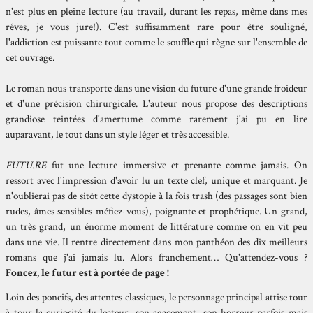
n'est plus en pleine lecture (au travail, durant les repas, même dans mes
rêves, je vous jure!). C'est suffisamment rare pour être souligné,
l'addiction est puissante tout comme le souffle qui règne sur l'ensemble de
cet ouvrage.
Le roman nous transporte dans une vision du future d'une grande froideur
et d'une précision chirurgicale. L'auteur nous propose des descriptions
grandiose teintées d'amertume comme rarement j'ai pu en lire
auparavant, le tout dans un style léger et très accessible.
FUTU.RE
fut une lecture immersive et prenante comme jamais. On
ressort avec l'impression d'avoir lu un texte clef, unique et marquant. Je
n'oublierai pas de sitôt cette dystopie à la fois trash (des passages sont bien
rudes, âmes sensibles méfiez-vous), poignante et prophétique. Un grand,
un très grand, un énorme moment de littérature comme on en vit peu
dans une vie. Il rentre directement dans mon panthéon des dix meilleurs
romans que j'ai jamais lu. Alors franchement… Qu'attendez-vous ?
Foncez, le futur est à portée de page !
Loin des poncifs, des attentes classiques, le personnage principal attise tour
à tour la curiosité du lecteur, son agacement, son horreur parfois mais