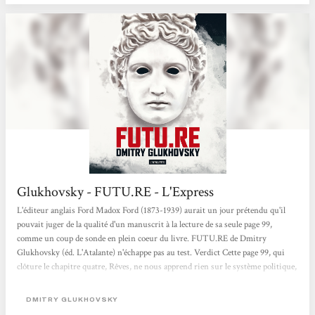
Glukhovsky - FUTU.RE - L'Express
L'éditeur anglais Ford Madox Ford (1873-1939) aurait un jour prétendu qu'il
pouvait juger de la qualité d'un manuscrit à la lecture de sa seule page 99,
comme un coup de sonde en plein coeur du livre. FUTU.RE de Dmitry
Glukhovsky (éd. L'Atalante) n'échappe pas au test. Verdict Cette page 99, qui
clôture le chapitre quatre, Rêves, ne nous apprend rien sur le système politique,
le modèle social ou économique du monde imaginé par Dmitry Glukhovsky.
Elle révèle, en revanche, un élément clef du livre: la pseudo-utopique société
DMITRY GLUKHOVSKY
européenne n'a pas éliminé...