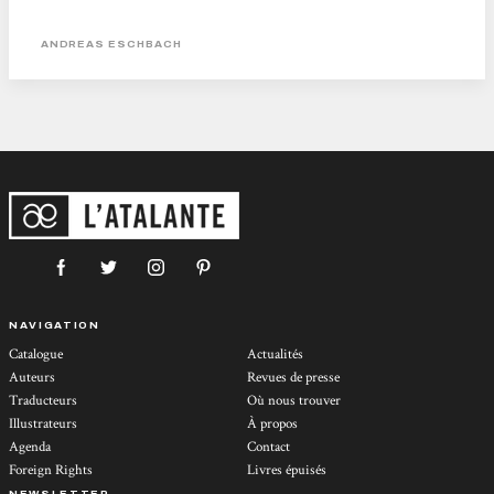
Hacker de 17 ans en fuite et celle d’un “ prophète” dénonçant les excès de la
technologie. Jérôme Vincent Actu SF...
ANDREAS ESCHBACH
NAVIGATION
Catalogue
Actualités
Auteurs
Revues de presse
Traducteurs
Où nous trouver
Illustrateurs
À propos
Agenda
Contact
Foreign Rights
Livres épuisés
NEWSLETTER