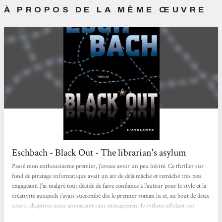
À PROPOS DE LA MÊME ŒUVRE
Eschbach - Black Out - The librarian's asylum
Passé mon enthousiasme premier, j'avoue avoir un peu hésité. Ce thriller sur
fond de piratage informatique avait un air de déjà mâché et remâché très peu
engageant. J'ai malgré tout décidé de faire confiance à l'auteur pour le style et la
créativité auxquels j'avais succombé dès le premier roman lu et, au bout de deux
courts chapitres nous annonçant sans ménagement le rythme affolant sur
lequel va être entraîné le lecteur, la surprise est arrivée. Non, Black Out n'est