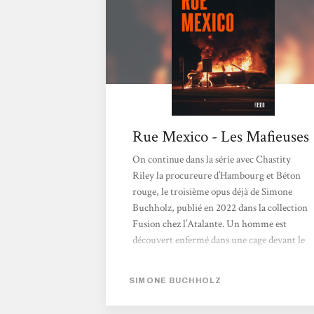
procureur...
Rue Mexico - Les Mafieuses
On continue dans la série avec Chastity
Riley la procureure d’Hambourg et Béton
rouge, le troisième opus déjà de Simone
Buchholz, publié en 2022 dans la collection
Fusion chez l’Atalante. Un homme est
découvert enfermé dans une cage devant le
bâtiment d’un grand groupe d’édition au
début du roman. Quelqu’un a voulu faire
SIMONE BUCHHOLZ
passer un message et le moins que l’on puisse
dire c’est que ce message est plutôt glauque.