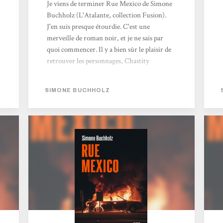
Je viens de terminer Rue Mexico de Simone
Buchholz (L'Atalante, collection Fusion).
J'en suis presque étourdie. C'est une
merveille de roman noir, et je ne sais par
quoi commencer. Il y a bien sûr le plaisir de
retrouver les personnages, Chastity
évidemment, mais les autres également. Oh
comme je les aime ! Ce sont de vrais
SIMONE BUCHHOLZ
personnages de noir, éprouvés, cabossés,
mais ce ne sont jamais des caricatures du
genre. On quitte un peu les lieux habituels,
pour Brême, mais tout reste poisseux à
souhait, et beau en même temps, d'une
beauté littéraire, je veux dire que c'est le
regard et l'écriture de l'autrice qui...