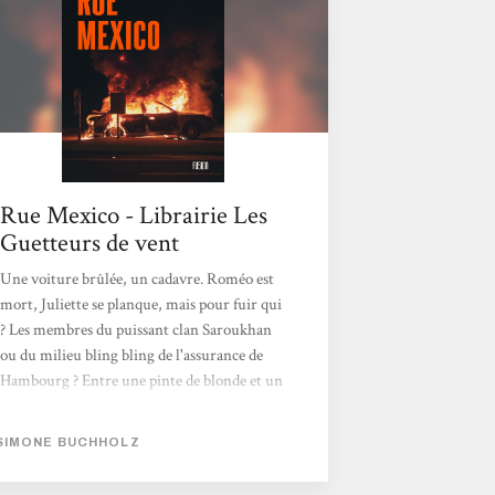
Rue Mexico - Librairie Les
Guetteurs de vent
Une voiture brûlée, un cadavre. Roméo est
mort, Juliette se planque, mais pour fuir qui
? Les membres du puissant clan Saroukhan
ou du milieu bling bling de l'assurance de
Hambourg ? Entre une pinte de blonde et un
shot de vodka, la procureure Chastity Riley
va devoir mettre de l'ordre dans cette affaire
SIMONE BUCHHOLZ
ainsi que dans d'anciennes histoires intimes
chaotiques. Un troisième volet réussi et qui