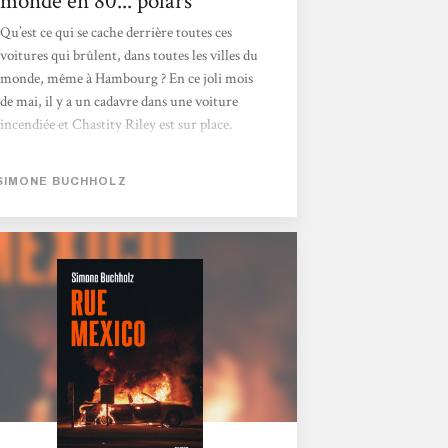
monde en 80... polars
Qu’est ce qui se cache derrière toutes ces
voitures qui brûlent, dans toutes les villes du
monde, même à Hambourg ? En ce joli mois
de mai, il y a un cadavre dans une voiture
incendiée et Chastity Riley est sur place.
Lorsqu’elle découvre l’identité de la victime,
elle appelle Stepanovic. Un groupe d’enquête
SIMONE BUCHHOLZ
est constitué de flics que Chastity apprécie,
on y retrouve Calabretta. De ses amis
d’avant, c’est le seul que Chas revoit, raison
professionnelle oblige. Chastity est seule,
surtout la nuit, seule dans le silence avec les
cigarettes et la bière comme compagnons et
ce n’est...