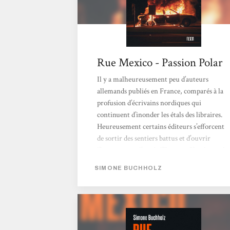
Rue Mexico - Passion Polar
Il y a malheureusement peu d’auteurs
allemands publiés en France, comparés à la
profusion d’écrivains nordiques qui
continuent d’inonder les étals des libraires.
Heureusement certains éditeurs s’efforcent
de sortir des sentiers battus et d’ouvrir
l’horizon vers l’est de l’Europe. C’est le cas des
éditions L’Atalante qui ont lancé leur
SIMONE BUCHHOLZ
collection Fusion sous la houlette de
Caroline de Benedetti et Emeric Cloche.
C’est grâce à eux que les lecteurs français ont
pu découvrir Simone Buchholz et son
personnage hors du commun Chastity Riley,