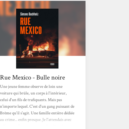
donne encore plus de volume à ce
personnage qu'on a plaisir à retrouver !
Rue Mexico - Bulle noire
Une jeune femme observe de loin une
voiture qui brûle, un corps à l'intérieur,
celui d'un fils de trafiquants. Mais pas
n'importe lequel. C'est d'un gang puissant de
Brême qu'il s'agit. Une famille entière dédiée
au crime... enfin presque. Je l'attendais avec
tellement d'impatience que j'ai dévoré ce