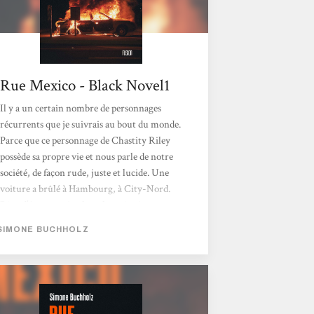
Rue Mexico - Black Novel1
Il y a un certain nombre de personnages
récurrents que je suivrais au bout du monde.
Parce que ce personnage de Chastity Riley
possède sa propre vie et nous parle de notre
société, de façon rude, juste et lucide. Une
voiture a brûlé à Hambourg, à City-Nord.
Rien d’étonnant à cela, cela arrive à
Hambourg et n’importe où ailleurs dans le
SIMONE BUCHHOLZ
monde. Chastity Riley a été appelée ce
matin, car cette fois-ci, il y a un corps dans la
Fiat fermée à clé. Le jeune homme est
transporté dans un état critique, après avoir
inhalé des gaz toxiques...