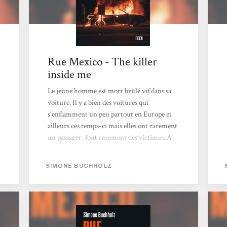
Rue Mexico - The killer
inside me
Le jeune homme est mort brûlé vif dans sa
voiture. Il y a bien des voitures qui
s'enflamment un peu partout en Europe et
ailleurs ces temps-ci mais elles ont rarement
un passager, font rarement des victimes. A
l'autopsie, il se révèle que ce n'est pas un
accident. Ce dont se doutait Chastity Riley,
SIMONE BUCHHOLZ
la procureure de Hambourg ; parce que
l'identité du jeune homme était connue,
Nouri Saroukhan, membre de la redoutée
communauté Mahallami, réfugiée de
Turquie et du Liban, vivant en vase clos, aux