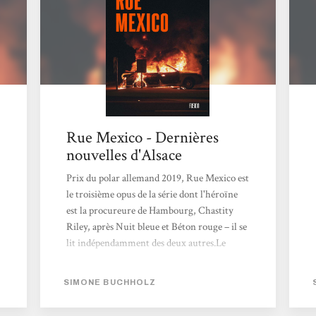
moeurs moyen-ageuses et violentes. Et
plutôt du côté de Brême, pas à Hambourg.
En compagnie des flics rompus...
Rue Mexico - Dernières
nouvelles d'Alsace
Prix du polar allemand 2019, Rue Mexico est
le troisième opus de la série dont l'héroïne
est la procureure de Hambourg, Chastity
Riley, après Nuit bleue et Béton rouge – il se
lit indépendamment des deux autres.Le
cadavre d'un homme retrouvé dans une
voiture brûlée mais d'évidence assassiné
SIMONE BUCHHOLZ
mène l'équipe d'enquêteurs dans la ville-État
hanséatique de Brême, au sein de la très