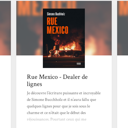
fermée communauté mahallami. Celle-ci est
issue d'une tribu guerrière de l'empire
ottoman, qui s'exila au Liban dans les années
1930 puis, fuyant la guerre civile,...
Rue Mexico - Dealer de
lignes
Je découvre l’écriture puissante et incroyable
de Simone Bucchholz et il n’aura fallu que
quelques lignes pour que je sois sous le
charme et ce n’était que le début des
réjouissances. Pourtant ceux qui me
connaissent savent que j’affectionne tout