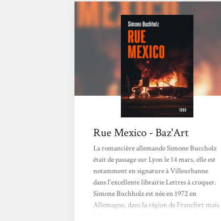
L’enquête va suivre son cours, mais surtout
la verve et le ton inimitable de Chastity
Riley vont reprendre du service. Un
personnage toujours aussi...
Rue Mexico - Baz'Art
La romancière allemande Simone Buccholz
était de passage sur Lyon le 14 mars, elle est
notamment en signature à Villeurbanne
dans l'excellente librairie Lettres à croquer.
Simone Buchholz est née en 1972 en
Allemagne, dans la région de Francfort mais
de livre en livre, elle fait le portrait de