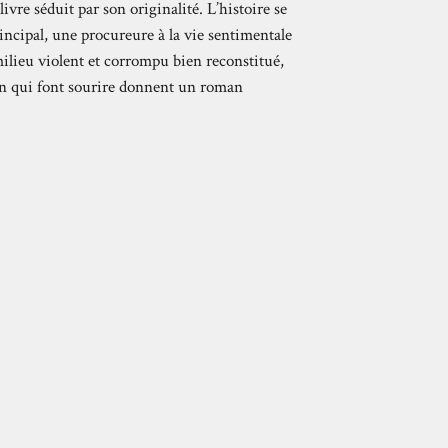
ivre séduit par son originali
té. L’histoire se
incipal, une procureure à la
vie sentimentale
milieu violent et corrompu
bien reconstitué,
on qui font sourire don
nent un roman