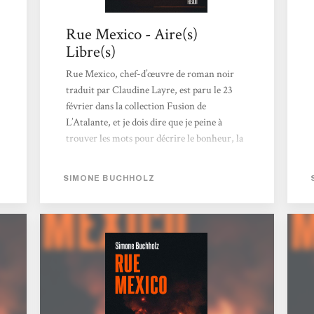
Rue Mexico - Aire(s)
Libre(s)
Rue Mexico, chef-d’œuvre de roman noir
traduit par Claudine Layre, est paru le 23
février dans la collection Fusion de
L’Atalante, et je dois dire que je peine à
trouver les mots pour décrire le bonheur, la
joie, le plaisir, mais aussi la colère et la rage
ressentis à la lecture, tant le talent de
SIMONE BUCHHOLZ
l’époustouflante et merveilleuse Simone
Buchholz m’a submergé, deux ou trois
heures durant, de son intelligence, de son
humour noir, de son sens de l’à-propos, de sa
profonde humanité, de son empathie, de sa
langue, inventive, dure et belle, de la justesse
de chacun de ses dialogues, de chacune des
chutes...