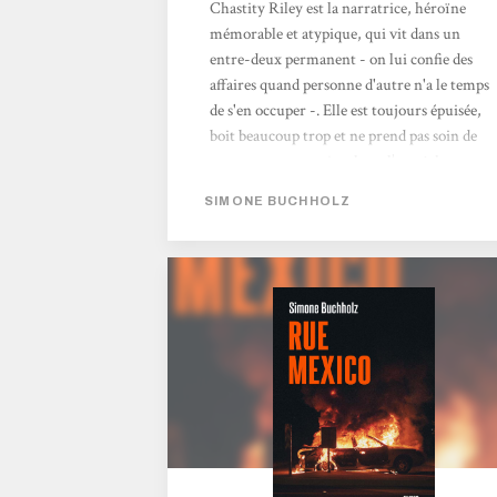
Chastity Riley est la narratrice, héroïne
mémorable et atypique, qui vit dans un
entre-deux permanent - on lui confie des
affaires quand personne d'autre n'a le temps
de s'en occuper -. Elle est toujours épuisée,
boit beaucoup trop et ne prend pas soin de
son apparence, mais cela ne l’empêche pas
d’être percutante, inventive et toujours sur
SIMONE BUCHHOLZ
le pont. Elle nous livre sa parole en toute
spontanéité, avec une familiarité souvent
drôle. Le flux de ses pensées, constitué de
considérations tantôt blasées, tantôt
rigolardes, mais toujours lucides, est
empreint d’un humour...