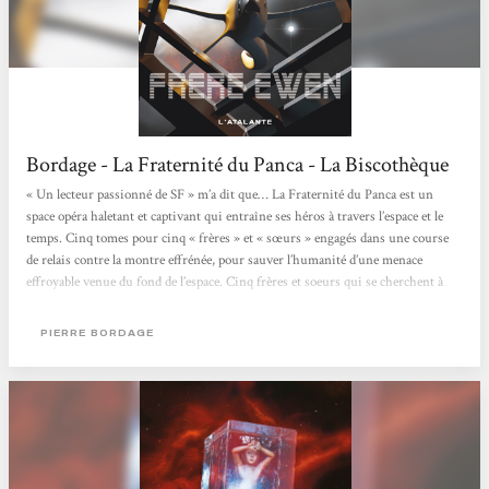
Bordage - La Fraternité du Panca - La Biscothèque
« Un lecteur passionné de SF » m’a dit que… La Fraternité du Panca est un
space opéra haletant et captivant qui entraîne ses héros à travers l’espace et le
temps. Cinq tomes pour cinq « frères » et « sœurs » engagés dans une course
de relais contre la montre effrénée, pour sauver l’humanité d’une menace
effroyable venue du fond de l’espace. Cinq frères et soeurs qui se cherchent à
travers la galaxie, passant de mondes médiévaux à des mondes technologiques,
tout en tentant de survivre aux nombreux ennemis...
PIERRE BORDAGE