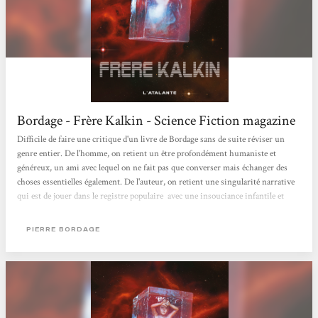
Bordage - Frère Kalkin - Science Fiction magazine
Difficile de faire une critique d'un livre de Bordage sans de suite réviser un
genre entier. De l'homme, on retient un être profondément humaniste et
généreux, un ami avec lequel on ne fait pas que converser mais échanger des
choses essentielles également. De l'auteur, on retient une singularité narrative
qui est de jouer dans le registre populaire avec une insouciance infantile et
pourtant communicative, tout en innovant dans un registre plus sérieux de la
SF au moyen d'un romanesque mobilisé par un important travail linguistique
PIERRE BORDAGE
faisant la part belle aux dialogues, mais à ces dialogues où apparemment...