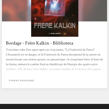
Bordage - Frère Kalkin - Bliblioteca
Troisième volet d'un space opera en cinq tomes, "La Fraternité du Panca".
L'humanité est en danger, et la Fraternité du Panca entreprend de la sauver en
reconstituant une chaîne quinte, ou pancatvique ; le cinquième frère, le bout de
la chaîne, mènera le combat final en bénéficiant de l'énergie des quatre autre
maillons. Silf, devenu frère Kalkin, troisième maillon de la chaîne, doit gagner
le lointain système de Gamma Bagvan situé dans le bras du Sagicar. Une jeune
femme, Vilnéa, est lancée à sa poursuite. Biblioteca, Paris
PIERRE BORDAGE