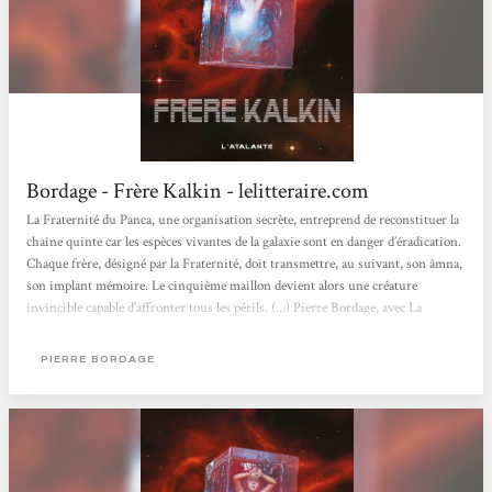
Bordage - Frère Kalkin - lelitteraire.com
La Fraternité du Panca, une organisation secrète, entreprend de reconstituer la
chaîne quinte car les espèces vivantes de la galaxie sont en danger d’éradication.
Chaque frère, désigné par la Fraternité, doit transmettre, au suivant, son âmna,
son implant mémoire. Le cinquième maillon devient alors une créature
invincible capable d’affronter tous les périls. (...) Pierre Bordage, avec La
Fraternité du Panca, nous fait partager sa vision de l’expansion humaine, la
diversité qui peut en résulter tant dans les structures sociales et politiques que
PIERRE BORDAGE
dans le...