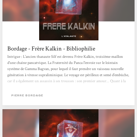
Bordage - Frère Kalkin - Bibliophilie
Intrigue : L'ancien thanaute Silf est devenu Frère Kalkin, troisième maillon
d'une chaîne pancatvique. La Fraternité du Panca l'envoie sur le lointain
système de Gamma Bagvan, pour lequel il faut prendre un vaisseau nouvelle
génération à vitesse supraliminique. Le voyage est périlleux et semé d'embûche,
car il a également un assassin à ses trousses : son premier amour... Quant à la
jeune Klarel de la planète Albad, elle décide de quitter sa communauté
rétrograde pour partir à la découverte des aborigènes de sa planète, des non
PIERRE BORDAGE
humains et non...