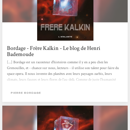
Bordage - Frère Kalkin - Le blog de Henri
Bademoude
[...] Bordage est un raconteur d’histoires comme il y en a peu chez les
Grenouilles, et - chance sur nous, lecteurs - il utilise son talent pour faire du
space opera. Il nous invente des planètes avec leurs paysages zarbis, leurs
climats, leurs faunes et leurs flores de l’au-delà. Comme de juste l’humanité
prédatrice ne comprend rien aux non-humains, mais certains individus restent
ouverts à ce possible. On retrouve bien sûr le message cher à l’auteur sur
PIERRE BORDAGE
l’inexplicable par la Science ou la rationalité qui a autant, voire plus,
d’importance que ce que l’on appréhende par les équations...