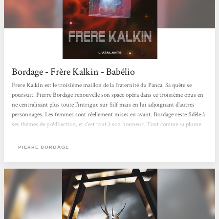
Bordage - Frère Kalkin - Babélio
Frere Kalkin est le troisième maillon de la fraternité du Panca. Sa quête se
poursuit. Pierre Bordage renouvelle son space opéra dans ce troisième opus en
ne centralisant plus toute l'intrigue sur Silf mais en lui adjoignant d'autres
personnages. Les femmes sont réellement mises en avant. Bordage reste fidèle à
ses thèmes de prédilection, et c'est tout à son honneur. Tout comme sa plume
qui est une des plus belles dans la science fiction française. Ses descriptions
sont splendides et ses personnages très travaillés. C'est une fois de plus un
PIERRE BORDAGE
immense moment de lecture pour moi. lyoko - Babélio...