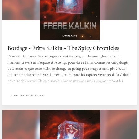
Bordage - Frère Kalkin - The Spicy Chronicles
Résumé : Le Panca t’accompagnera tout au long du chemin. Que les cinq
maillons traversent l’espace et le temps pour être réunis comme les cinq doigts
de la main et que cette main se change en poing pour frapper sans pitié ceux
qui tentent d’arrêter la vie. Le péril qui menace les espèces vi­vantes de la Galaxie
ne cesse de croître. Chaque année, chaque instant sauvés augmenteront les
chances de réussite de la chaîne quinte. Après le voyage en temps réel d’Ewen,
les transferts à pliure quantique d’Ynolde, la course de vitesse est engagée et...
PIERRE BORDAGE