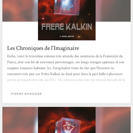
Les Chroniques de l'Imaginaire
Enfin, voici le troisième volume très attendu des aventures de la Fraternité du
Panca, avec son lot de nouveaux personnages, ses longs voyages spatiaux et son
suspens toujours haletant. Ici, l'originalité vient du fait que l'histoire se
concentre très peu sur Frère Kalkin au final pour faire la part belle à plusieurs
autres protagonistes tels que JiLi. On retrouve avec joie un nouvel épisode de la
"pentalogie" de Bordage dont les qualités ne sont plus à mettre en doute, ni à
démontrer. Dans l'impatience de découvrir la suite des événements, on pourrait
PIERRE BORDAGE
passer à côté des...