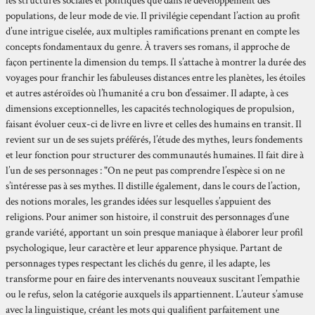
les structures sociales et politiques que dans le développement des
populations, de leur mode de vie. Il privilégie cependant l’action au profit
d’une intrigue ciselée, aux multiples ramifications prenant en compte les
concepts fondamentaux du genre. À travers ses romans, il approche de
façon pertinente la dimension du temps. Il s’attache à montrer la durée des
voyages pour franchir les fabuleuses distances entre les planètes, les étoiles
et autres astéroïdes où l’humanité a cru bon d’essaimer. Il adapte, à ces
dimensions exceptionnelles, les capacités technologiques de propulsion,
faisant évoluer ceux-ci de livre en livre et celles des humains en transit. Il
revient sur un de ses sujets préférés, l’étude des mythes, leurs fondements
et leur fonction pour structurer des communautés humaines. Il fait dire à
l’un de ses personnages : "On ne peut pas comprendre l’espèce si on ne
s’intéresse pas à ses mythes. Il distille également, dans le cours de l’action,
des notions morales, les grandes idées sur lesquelles s’appuient des
religions. Pour animer son histoire, il construit des personnages d’une
grande variété, apportant un soin presque maniaque à élaborer leur profil
psychologique, leur caractère et leur apparence physique. Partant de
personnages types respectant les clichés du genre, il les adapte, les
transforme pour en faire des intervenants nouveaux suscitant l’empathie
ou le refus, selon la catégorie auxquels ils appartiennent. L’auteur s’amuse
avec la linguistique, créant les mots qui qualifient parfaitement une