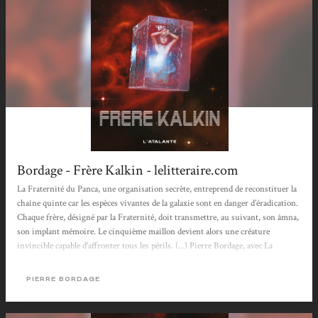
Bordage - Frère Kalkin - lelitteraire.com
La Fraternité du Panca, une organisation secrète, entreprend de reconstituer la
chaîne quinte car les espèces vivantes de la galaxie sont en danger d’éradication.
Chaque frère, désigné par la Fraternité, doit transmettre, au suivant, son âmna,
son implant mémoire. Le cinquième maillon devient alors une créature
invincible capable d’affronter tous les périls. (...) Pierre Bordage, avec La
Fraternité du Panca, nous fait partager sa vision de l’expansion humaine, la
diversité qui peut en résulter tant dans les structures sociales et politiques que
PIERRE BORDAGE
dans le...