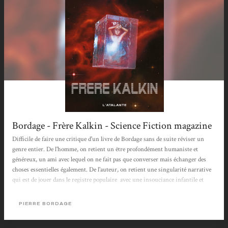
Bordage - Frère Kalkin - Science Fiction magazine
Difficile de faire une critique d'un livre de Bordage sans de suite réviser un
genre entier. De l'homme, on retient un être profondément humaniste et
généreux, un ami avec lequel on ne fait pas que converser mais échanger des
choses essentielles également. De l'auteur, on retient une singularité narrative
qui est de jouer dans le registre populaire avec une insouciance infantile et
pourtant communicative, tout en innovant dans un registre plus sérieux de la
SF au moyen d'un romanesque mobilisé par un important travail linguistique
PIERRE BORDAGE
faisant la part belle aux dialogues, mais à ces dialogues où apparemment...