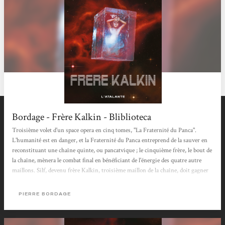
Bordage - Frère Kalkin - Bliblioteca
Troisième volet d'un space opera en cinq tomes, "La Fraternité du Panca".
L'humanité est en danger, et la Fraternité du Panca entreprend de la sauver en
reconstituant une chaîne quinte, ou pancatvique ; le cinquième frère, le bout de
la chaîne, mènera le combat final en bénéficiant de l'énergie des quatre autre
maillons. Silf, devenu frère Kalkin, troisième maillon de la chaîne, doit gagner
le lointain système de Gamma Bagvan situé dans le bras du Sagicar. Une jeune
femme, Vilnéa, est lancée à sa poursuite. Biblioteca, Paris
PIERRE BORDAGE