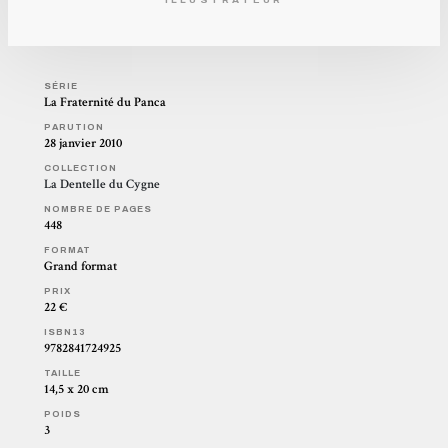
SÉRIE
La Fraternité du Panca
PARUTION
28 janvier 2010
COLLECTION
La Dentelle du Cygne
NOMBRE DE PAGES
448
FORMAT
Grand format
PRIX
22 €
ISBN13
9782841724925
TAILLE
14,5 x 20 cm
POIDS
3