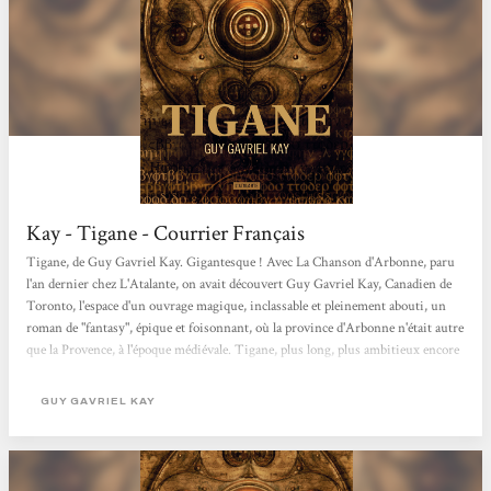
Kay - Tigane - Courrier Français
Tigane, de Guy Gavriel Kay. Gigantesque ! Avec La Chanson d'Arbonne, paru
l'an dernier chez L'Atalante, on avait découvert Guy Gavriel Kay, Canadien de
Toronto, l'espace d'un ouvrage magique, inclassable et pleinement abouti, un
roman de "fantasy", épique et foisonnant, où la province d'Arbonne n'était autre
que la Provence, à l'époque médiévale. Tigane, plus long, plus ambitieux encore
(bien qu'antérieur), apparaît comme le chef-d'oeuvre démesuré de l'auteur, une
fresque haute en couleur contant la libération de la péninsule de la Palme (c'est-
GUY GAVRIEL KAY
à-dire l'Italie, au temps de la Renaissance)...