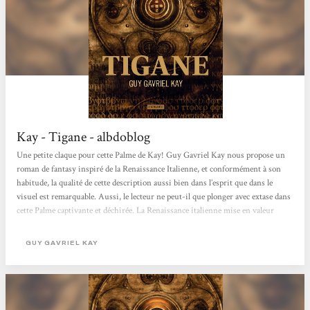
Kay - Tigane - albdoblog
Une petite claque pour cette Palme de Kay! Guy Gavriel Kay nous propose un
roman de fantasy inspiré de la Renaissance Italienne, et conformément à son
habitude, la qualité de cette description aussi bien dans l’esprit que dans le
visuel est remarquable. Aussi, le lecteur ne peut-il que plonger avec extase dans
cette Palme captivante et déchirée. La Renaissance italienne mise en valeur
Nous découvrons effectivement non pas la Botte italienne, mais une Palme
baignant dans une mer bordée de trois pays expansionnistes, Ygrath, Barbador
GUY GAVRIEL KAY
et Khardhun. Ceux-ci mènent régulièrement des raids contre la péninsule...