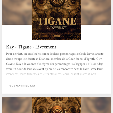
Kay - Tigane - Livrement
Pour ce récit, on suit les histoires de deux personnages, celle de Devin artiste
d’une troupe itinérante et Dianora, membre de la Cour du roi d’Ygrath. Guy
Gavriel Kay a la volonté d’intégrer des personnages « à bagages » : ils ont déjà
vécu un bout de leur vie avant qu’on ne les rencontre dans le livre ; avec leurs
aventures, leurs faiblesses et leurs blessures. Ceux-ci sont justes et non
manichéens. Ceci dit, l’archétype du despote aurait mérité un peu de
profondeur. Les rebelles sont forts et intelligents, mais cela ne s’avère pas un
GUY GAVRIEL KAY
défaut et n’enlève...