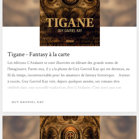
Tigane - Fantasy à la carte
Les éditions L'Atalante se sont illustrées en éditant des grands noms de
l'Imaginaire. Parmi eux, il y a la plume de Guy Gavriel Kay qui est devenue, au
fil du temps, incontournable pour les amateurs de fantasy historique. Auteur
à succès, Guy Gavriel Kay voit, depuis quelques années, ses romans être
réédités dans une nouvelle traduction chez L'Atalante. C'est ainsi que son
second livre, Tigane est ressorti en librairie en 2018. L'écriture de ce livre
marque un tournant dans la carrière de Guy Gavriel Kay. En effet, après avoir
GUY GAVRIEL KAY
écrit une première saga d'une fantasy très...