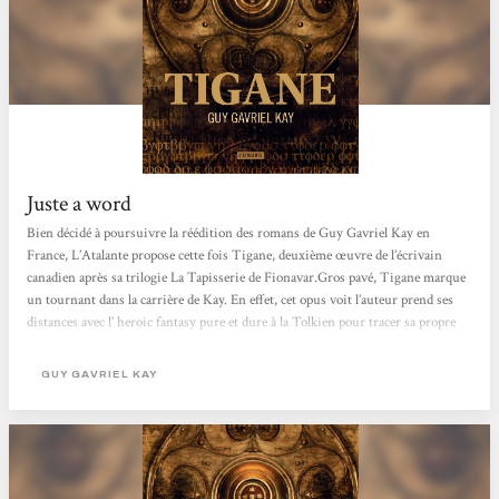
Juste a word
Bien décidé à poursuivre la réédition des romans de Guy Gavriel Kay en
France, L’Atalante propose cette fois Tigane, deuxième œuvre de l’écrivain
canadien après sa trilogie La Tapisserie de Fionavar.Gros pavé, Tigane marque
un tournant dans la carrière de Kay. En effet, cet opus voit l’auteur prend ses
distances avec l’ heroic fantasy pure et dure à la Tolkien pour tracer sa propre
voie. L’action de Tigane se situe dans un monde qui rappelle furieusement
l’Italie de la Renaissance et ses nombreuses Cités-États. Dans la Palme, une
GUY GAVRIEL KAY
péninsule prise entre les...