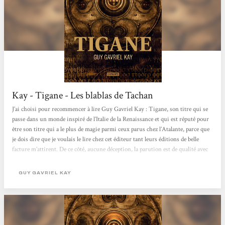
Kay - Tigane - Les blablas de Tachan
J’ai choisi pour recommencer à lire Guy Gavriel Kay : Tigane, son titre qui se
passe dans un monde inspiré de l’Italie de la Renaissance et qui est réputé pour
être son titre qui a le plus de magie parmi ceux parus chez l’Atalante, parce que
je dois dire que je voulais le lire chez cet éditeur tant leurs éditions de belle
facture m’attirent. De ce côté, aucune déception, la parution est de qualité avec
un papier épais, une couverture mystérieuse qui colle bien au titre et une
reliure solide et souple à la fois vu le nombre de pages et le format....
GUY GAVRIEL KAY