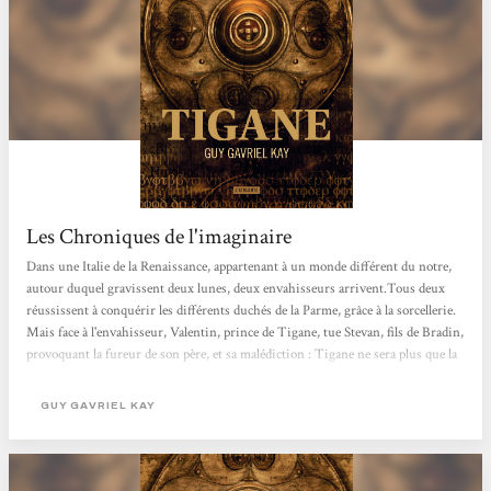
Les Chroniques de l'imaginaire
Dans une Italie de la Renaissance, appartenant à un monde différent du notre,
autour duquel gravissent deux lunes, deux envahisseurs arrivent.Tous deux
réussissent à conquérir les différents duchés de la Parme, grâce à la sorcellerie.
Mais face à l'envahisseur, Valentin, prince de Tigane, tue Stevan, fils de Bradin,
provoquant la fureur de son père, et sa malédiction : Tigane ne sera plus que la
Basse-Corte, son nom ne sera plus jamais reconnu de tous ceux qui ne sont pas
nés dans la province, le sorcier l'effaçant de toutes les mémoires, tout en
GUY GAVRIEL KAY
éradiquant ce qui faisait la fierté...