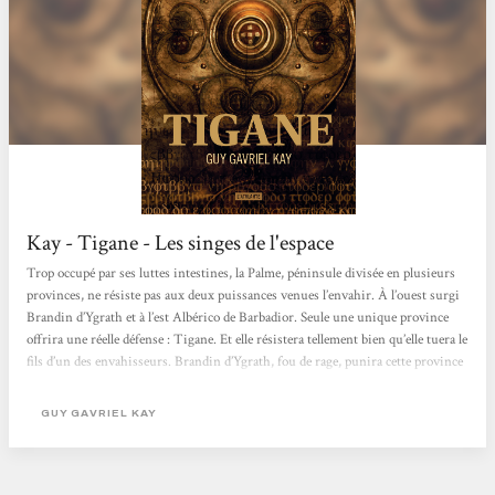
Kay - Tigane - Les singes de l'espace
Trop occupé par ses luttes intestines, la Palme, péninsule divisée en plusieurs
provinces, ne résiste pas aux deux puissances venues l’envahir. À l’ouest surgi
Brandin d’Ygrath et à l’est Albérico de Barbadior. Seule une unique province
offrira une réelle défense : Tigane. Et elle résistera tellement bien qu’elle tuera le
fils d’un des envahisseurs. Brandin d’Ygrath, fou de rage, punira cette province
en détruisant sa culture et en la soumettant à un joug terrible. Le récit démarre
15 ans plus tard, avec Devin di Asoli jeune chanteur de talent. Mû par...
GUY GAVRIEL KAY