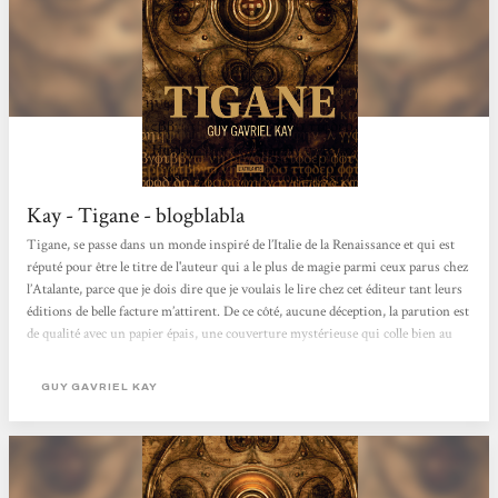
Kay - Tigane - blogblabla
Tigane, se passe dans un monde inspiré de l’Italie de la Renaissance et qui est
réputé pour être le titre de l'auteur qui a le plus de magie parmi ceux parus chez
l’Atalante, parce que je dois dire que je voulais le lire chez cet éditeur tant leurs
éditions de belle facture m’attirent. De ce côté, aucune déception, la parution est
de qualité avec un papier épais, une couverture mystérieuse qui colle bien au
titre et une reliure solide et souple à la fois vu le nombre de pages et le format.
La traduction est fluide et il y a reproduit les cartes nécessaires à la
GUY GAVRIEL KAY
compréhension...