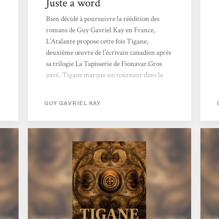
Juste a word
Bien décidé à poursuivre la réédition des
romans de Guy Gavriel Kay en France,
L’Atalante propose cette fois Tigane,
deuxième œuvre de l’écrivain canadien après
sa trilogie La Tapisserie de Fionavar.Gros
pavé, Tigane marque un tournant dans la
carrière de Kay. En effet, cet opus voit
l’auteur prend ses distances avec l’ heroic
GUY GAVRIEL KAY
fantasy pure et dure à la Tolkien pour tracer
sa propre voie. L’action de Tigane se situe
dans un monde qui rappelle furieusement
l’Italie de la Renaissance et ses nombreuses
Cités-États. Dans la Palme, une péninsule
prise entre les...