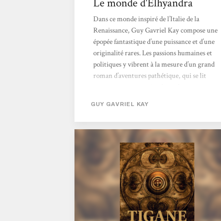
Le monde d'Elhyandra
Dans ce monde inspiré de l’Italie de la
Renaissance, Guy Gavriel Kay compose une
épopée fantastique d’une puissance et d’une
originalité rares. Les passions humaines et
politiques y vibrent à la mesure d’un grand
roman d’aventures pathétique, qui se lit
aussi comme une métaphore de
l’impérialisme, de l’occupation, de l’exil en
GUY GAVRIEL KAY
son propre pays et de la lutte de libération.