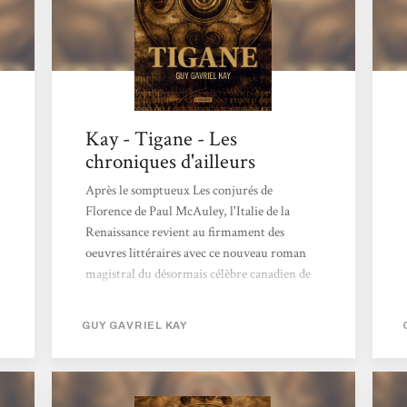
Kay - Tigane - Les
chroniques d'ailleurs
Après le somptueux Les conjurés de
Florence de Paul McAuley, l'Italie de la
Renaissance revient au firmament des
oeuvres littéraires avec ce nouveau roman
magistral du désormais célèbre canadien de
Toronto. Imaginez un roi sorcier (Brandin
d'Ygrath) qui décide de profiter des
GUY GAVRIEL KAY
dissensions minant les provinces états de la
péninsule de Palme pour conquérir ce vaste
et riche territoire. La terrible bataille de la
Dreisa marque le triomphe des troupes de