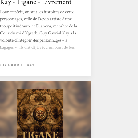
Kay - Tigane - Livrement
Pour ce récit, on suit les histoires de deux
personnages, celle de Devin artiste d’une
troupe itinérante et Dianora, membre de la
Cour du roi d’Ygrath. Guy Gavriel Kay a la
volonté d’intégrer des personnages « à
bagages » : ils ont déjà vécu un bout de leur
vie avant qu’on ne les rencontre dans le livre
; avec leurs aventures, leurs faiblesses et
GUY GAVRIEL KAY
leurs blessures. Ceux-ci sont justes et non
manichéens. Ceci dit, l’archétype du despote
aurait mérité un peu de profondeur. Les
rebelles sont forts et intelligents, mais cela
ne s’avère pas un défaut et n’enlève...