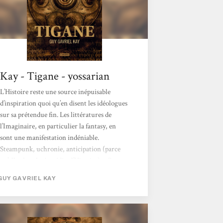
Kay - Tigane - yossarian
L’Histoire reste une source inépuisable
d’inspiration quoi qu’en disent les idéologues
sur sa prétendue fin. Les littératures de
l’Imaginaire, en particulier la fantasy, en
sont une manifestation indéniable.
Steampunk, uchronie, anticipation (parce
qu’elle cherche à prédire l’Histoire)… On ne
compte plus les auteurs qui puisent
GUY GAVRIEL KAY
ouvertement ou non dans ce patrimoine
commun de l’Humanité. Guy Gavriel
Kay s’inscrit dans cette veine, nous
proposant avec Tigane un roman qui lorgne