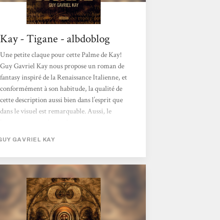
Kay - Tigane - albdoblog
Une petite claque pour cette Palme de Kay!
Guy Gavriel Kay nous propose un roman de
fantasy inspiré de la Renaissance Italienne, et
conformément à son habitude, la qualité de
cette description aussi bien dans l’esprit que
dans le visuel est remarquable. Aussi, le
lecteur ne peut-il que plonger avec extase
dans cette Palme captivante et déchirée. La
GUY GAVRIEL KAY
Renaissance italienne mise en valeur Nous
découvrons effectivement non pas la Botte
italienne, mais une Palme baignant dans une
mer bordée de trois pays expansionnistes,
Ygrath, Barbador et Khardhun. Ceux-ci
mènent régulièrement des raids contre la
péninsule...