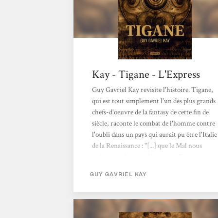
Kay - Tigane - L'Express
Guy Gavriel Kay revisite l'histoire. Tigane,
qui est tout simplement l'un des plus grands
chefs-d'oeuvre de la fantasy de cette fin de
siècle, raconte le combat de l'homme contre
l'oubli dans un pays qui aurait pu être l'Italie
de la Renaissance : "[...] que le Mal nous
anéantisse demain, il ne peut effacer notre
nom ni la mémoire de ce que nous avons
GUY GAVRIEL KAY
été." L'Express, 23/04/98.