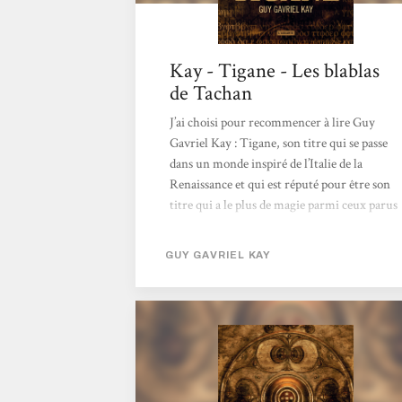
Kay - Tigane - Les blablas
de Tachan
J’ai choisi pour recommencer à lire Guy
Gavriel Kay : Tigane, son titre qui se passe
dans un monde inspiré de l’Italie de la
Renaissance et qui est réputé pour être son
titre qui a le plus de magie parmi ceux parus
chez l’Atalante, parce que je dois dire que je
voulais le lire chez cet éditeur tant leurs
GUY GAVRIEL KAY
éditions de belle facture m’attirent. De ce
côté, aucune déception, la parution est de
qualité avec un papier épais, une couverture
mystérieuse qui colle bien au titre et une
reliure solide et souple à la fois vu le nombre
de pages et le format....