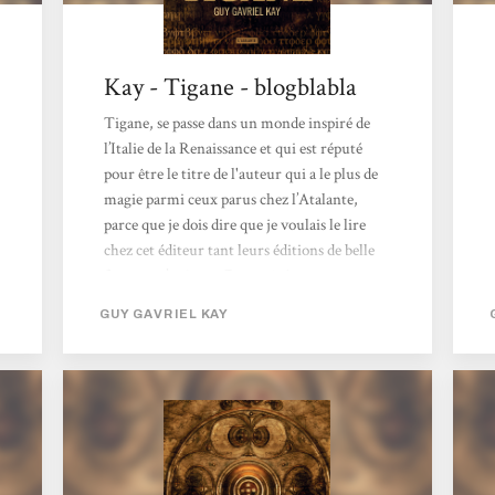
Kay - Tigane - blogblabla
Tigane, se passe dans un monde inspiré de
l’Italie de la Renaissance et qui est réputé
pour être le titre de l'auteur qui a le plus de
magie parmi ceux parus chez l’Atalante,
parce que je dois dire que je voulais le lire
chez cet éditeur tant leurs éditions de belle
facture m’attirent. De ce côté, aucune
déception, la parution est de qualité avec un
GUY GAVRIEL KAY
papier épais, une couverture mystérieuse qui
colle bien au titre et une reliure solide et
souple à la fois vu le nombre de pages et le
format. La traduction est fluide et il y a
reproduit les cartes nécessaires à la
compréhension...