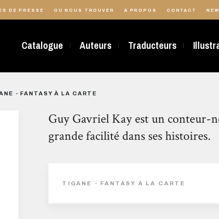
ES DE PRESSE
OÙ NOUS TROUVER
À PROPOS
CONTACT
NEW
Catalogue
Auteurs
Traducteurs
Illust
ANE - FANTASY À LA CARTE
Guy Gavriel Kay est un conteur-n
grande facilité dans ses histoires.
TIGANE - FANTASY À LA CARTE