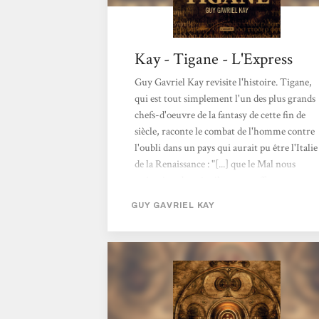
Kay - Tigane - L'Express
Guy Gavriel Kay revisite l'histoire. Tigane,
qui est tout simplement l'un des plus grands
chefs-d'oeuvre de la fantasy de cette fin de
siècle, raconte le combat de l'homme contre
l'oubli dans un pays qui aurait pu être l'Italie
de la Renaissance : "[...] que le Mal nous
anéantisse demain, il ne peut effacer notre
nom ni la mémoire de ce que nous avons
GUY GAVRIEL KAY
été." L'Express, 23/04/98.