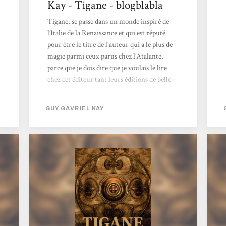
Kay - Tigane - blogblabla
Tigane, se passe dans un monde inspiré de
l’Italie de la Renaissance et qui est réputé
pour être le titre de l'auteur qui a le plus de
magie parmi ceux parus chez l’Atalante,
parce que je dois dire que je voulais le lire
chez cet éditeur tant leurs éditions de belle
facture m’attirent. De ce côté, aucune
déception, la parution est de qualité avec un
GUY GAVRIEL KAY
papier épais, une couverture mystérieuse qui
colle bien au titre et une reliure solide et
souple à la fois vu le nombre de pages et le
format. La traduction est fluide et il y a
reproduit les cartes nécessaires à la
compréhension...