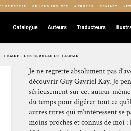
ES DE PRESSE
OÙ NOUS TROUVER
À PROPOS
CONTACT
NEW
Catalogue
Auteurs
Traducteurs
Illust
 - TIGANE - LES BLABLAS DE TACHAN
Je ne regrette absolument pas d’avo
découvrir Guy Gavriel Kay. Je pe
sérieusement sur cet auteur même s’
du temps pour digérer tout ce qu’il
autres titres qui m’intéressent se 
moins proches et connus de moi : 