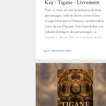
Kay - Tigane - Livrement
Pour ce récit, on suit les histoires de deux
personnages, celle de Devin artiste d’une
troupe itinérante et Dianora, membre de la
Cour du roi d’Ygrath. Guy Gavriel Kay a la
volonté d’intégrer des personnages « à
bagages » : ils ont déjà vécu un bout de leur
vie avant qu’on ne les rencontre dans le livre
; avec leurs aventures, leurs faiblesses et
GUY GAVRIEL KAY
leurs blessures. Ceux-ci sont justes et non
manichéens. Ceci dit, l’archétype du despote
aurait mérité un peu de profondeur. Les
rebelles sont forts et intelligents, mais cela
ne s’avère pas un défaut et n’enlève...