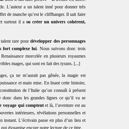
de. L’auteur a un talent inné pour donner très
ffet de manche qu’est le cliffhanger. Il sait faire
et surtout il a
su créer un univers cohérent,
n talent rare pour
développer des personnages
s fort complexe lui
. Nous suivons donc trois
a Renaissance morcelée en plusieurs royaumes
ibles mages, qui sont en fait des tyrans. [...]
ages, ça ne m’aurait pas gênée, la magie est
r puissance et main mise. En lisant cette histoire,
onstitution de l’Italie qu’on connaît à présent
e donc dans les grandes lignes ce qu’il va se
ce voyage qui comptent
et là, l’aventure est au
vertes intérieures, révélations personnelles et
n instant. L’écrivain passe en plus d’un lieu et
qui dynamise encore notre lecture de ce titre.