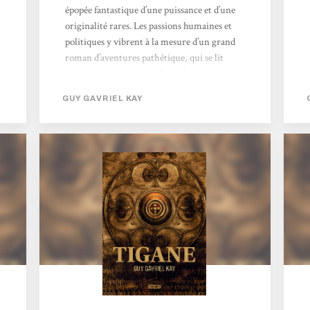
épopée fantastique d’une puissance et d’une
originalité rares. Les passions humaines et
politiques y vibrent à la mesure d’un grand
roman d’aventures pathétique, qui se lit
aussi comme une métaphore de
l’impérialisme, de l’occupation, de l’exil en
GUY GAVRIEL KAY
son propre pays et de la lutte de libération.