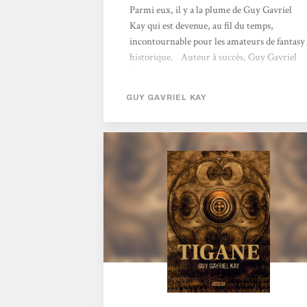
Parmi eux, il y a la plume de Guy Gavriel
Kay qui est devenue, au fil du temps,
incontournable pour les amateurs de fantasy
historique. Auteur à succès, Guy Gavriel
Kay voit, depuis quelques années, ses romans
être réédités dans une nouvelle traduction
GUY GAVRIEL KAY
chez L'Atalante. C'est ainsi que son second
livre, Tigane est ressorti en librairie en 2018.
L'écriture de ce livre marque un tournant
dans la carrière de Guy Gavriel Kay. En effet,
après avoir écrit une première saga d'une
fantasy très...