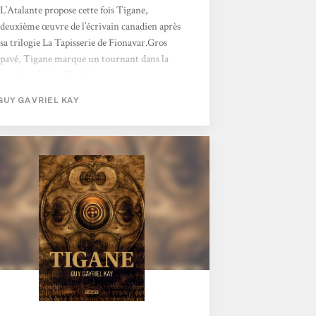
L’Atalante propose cette fois Tigane,
deuxième œuvre de l’écrivain canadien après
sa trilogie La Tapisserie de Fionavar.Gros
pavé, Tigane marque un tournant dans la
carrière de Kay. En effet, cet opus voit
l’auteur prend ses distances avec l’ heroic
GUY GAVRIEL KAY
fantasy pure et dure à la Tolkien pour tracer
sa propre voie. L’action de Tigane se situe
dans un monde qui rappelle furieusement
l’Italie de la Renaissance et ses nombreuses
Cités-États. Dans la Palme, une péninsule
prise entre les...