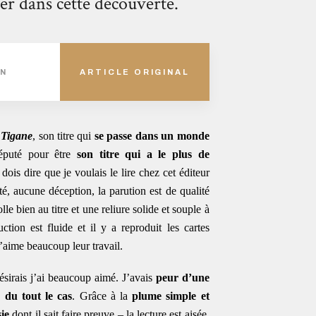
cer dans cette découverte.
AN
ARTICLE ORIGINAL
:
Tigane
, son titre qui
se passe dans un monde
éputé pour être
son titre qui a le plus de
 dois dire que je voulais le lire chez cet éditeur
ôté, aucune déception, la parution est de qualité
e bien au titre et une reliure solide et souple à
tion est fluide et il y a reproduit les cartes
’aime beaucoup leur travail.
ésirais j’ai beaucoup aimé. J’avais
peur d’une
 du tout le cas
. Grâce à la
plume simple et
ie
dont il sait faire preuve – la lecture est aisée.