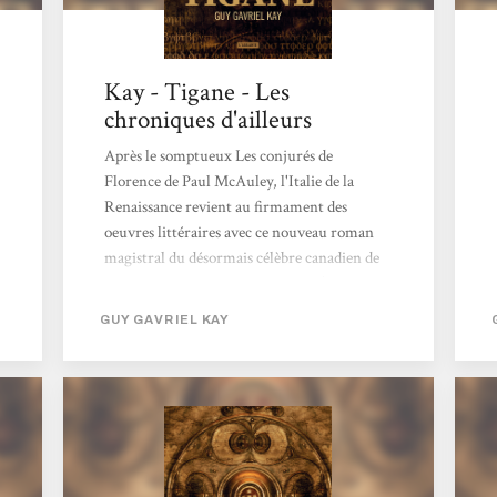
Kay - Tigane - Les
chroniques d'ailleurs
Après le somptueux Les conjurés de
Florence de Paul McAuley, l'Italie de la
Renaissance revient au firmament des
oeuvres littéraires avec ce nouveau roman
magistral du désormais célèbre canadien de
Toronto. Imaginez un roi sorcier (Brandin
d'Ygrath) qui décide de profiter des
GUY GAVRIEL KAY
dissensions minant les provinces états de la
péninsule de Palme pour conquérir ce vaste
et riche territoire. La terrible bataille de la
Dreisa marque le triomphe des troupes de
sorcellerie. Mais loin de savourer sa victoire,
Brandin hurle sa douleur, car il a perdu son
fils lors du siège de la province de Tigane.