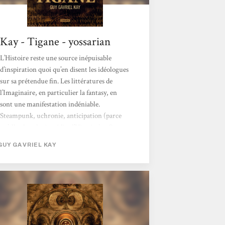
Kay - Tigane - yossarian
L’Histoire reste une source inépuisable
d’inspiration quoi qu’en disent les idéologues
sur sa prétendue fin. Les littératures de
l’Imaginaire, en particulier la fantasy, en
sont une manifestation indéniable.
Steampunk, uchronie, anticipation (parce
qu’elle cherche à prédire l’Histoire)… On ne
compte plus les auteurs qui puisent
GUY GAVRIEL KAY
ouvertement ou non dans ce patrimoine
commun de l’Humanité. Guy Gavriel
Kay s’inscrit dans cette veine, nous
proposant avec Tigane un roman qui lorgne
très clairement vers la péninsule italienne,
aux alentours de la Renaissance. «...