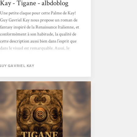
Kay - Tigane - albdoblog
Une petite claque pour cette Palme de Kay!
Guy Gavriel Kay nous propose un roman de
fantasy inspiré de la Renaissance Italienne, et
conformément à son habitude, la qualité de
cette description aussi bien dans l’esprit que
dans le visuel est remarquable. Aussi, le
lecteur ne peut-il que plonger avec extase
dans cette Palme captivante et déchirée. La
GUY GAVRIEL KAY
Renaissance italienne mise en valeur Nous
découvrons effectivement non pas la Botte
italienne, mais une Palme baignant dans une
mer bordée de trois pays expansionnistes,
Ygrath, Barbador et Khardhun. Ceux-ci
mènent régulièrement des raids contre la
péninsule...