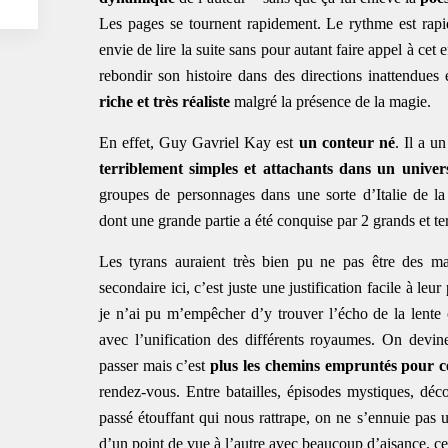
Les pages se tournent rapidement. Le rythme est rapi
envie de lire la suite sans pour autant faire appel à cet e
rebondir son histoire dans des directions inattendues 
riche et très réaliste
malgré la présence de la magie.
En effet, Guy Gavriel Kay est
un conteur né
. Il a u
terriblement simples et attachants dans un univer
groupes de personnages dans une sorte d’Italie de l
dont une grande partie a été conquise par 2 grands et terr
Les tyrans auraient très bien pu ne pas être des m
secondaire ici, c’est juste une justification facile à leu
je n’ai pu m’empêcher d’y trouver l’écho de la lente c
avec l’unification des différents royaumes. On devin
passer mais c’est
plus les chemins empruntés pour 
rendez-vous. Entre batailles, épisodes mystiques, décou
passé étouffant qui nous rattrape, on ne s’ennuie pas u
d’un point de vue à l’autre avec beaucoup d’aisance, ce 