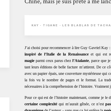
Chine, mais je suis prête à me lan
KAY - TIGANE - LES BLABLAS DE TACH
J’ai choisi pour recommencer à lire Guy Gavriel Kay 
inspiré de l’Italie de la Renaissance
et qui est r
magie
parmi ceux parus chez
l’Atalante
, parce que je
tant leurs éditions de belle facture m’attirent. De ce c
avec un papier épais, une couverture mystérieuse qui coll
la fois vu le nombre de pages et le format. La traduc
nécessaires à la compréhension de l’histoire. Vraiment j
Pour ce qui est de l’histoire maintenant, comme je le d
certaine complexité
qui m’aurait gênée, ce n’est
pas
dynamique
de l’auteur – sans que ça lui enlève la
poés