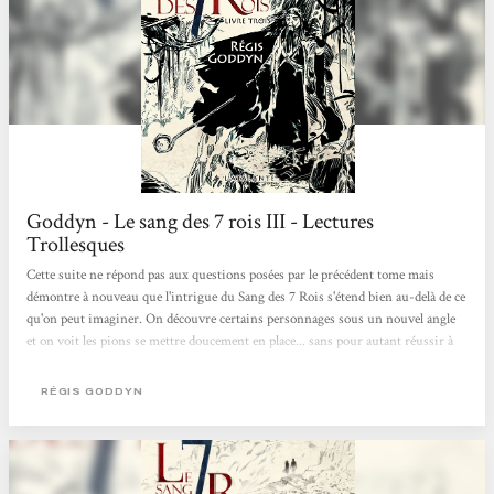
Goddyn - Le sang des 7 rois III - Lectures
Trollesques
Cette suite ne répond pas aux questions posées par le précédent tome mais
démontre à nouveau que l'intrigue du Sang des 7 Rois s'étend bien au-delà de ce
qu'on peut imaginer. On découvre certains personnages sous un nouvel angle
et on voit les pions se mettre doucement en place... sans pour autant réussir à
deviner ce que l'auteur va bien pouvoir sortir de sa manche pour la suite ! J'ai
été un peu frustrée par ce manque de réponses et par le rythme plus lent du
RÉGIS GODDYN
récit, mais je reste fascinée par l'univers développé par Régis Goddyn et j'ai
hâte...