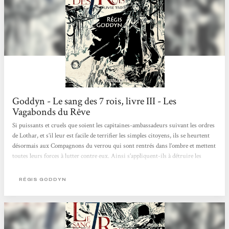
Goddyn - Le sang des 7 rois, livre III - Les
Vagabonds du Rêve
Si puissants et cruels que soient les capitaines-ambassadeurs suivant les ordres
de Lothar, et s’il leur est facile de terrifier les simples citoyens, ils se heurtent
désormais aux Compagnons du verrou qui sont rentrés dans l’ombre et mettent
toutes leurs forces à lutter contre eux. Ainsi s’appliquent-ils à détruire les
convois d’arghot vers Gradlyn pendant qu’Orville et ses amis ont quitté
Arcédia. Leur intention est en effet de libérer le marquis de Vallade, son
RÉGIS GODDYN
ennemi juré, mais également celui des Gardiens dévoyés. Il s’agit également de
permettre à...