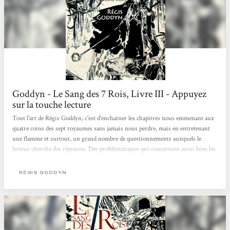
Goddyn - Le Sang des 7 Rois, Livre III - Appuyez
sur la touche lecture
Tout l'art de Régis Goddyn, c'est d'enchaîner les chapitres nous emmenant aux
quatre coins des sept royaumes sans jamais nous perdre, mais en entretenant
une flamme et surtout, un grand nombre de questionnements auxquels le
lecteur cherche des réponses. Des problématiques qui concernent aussi bien les
personnages, individuellement et collectivement, mais aussi les thématiques
centrales du récit. Tenez, prenez ce sang bleu. Dans les deux premiers tomes,
RÉGIS GODDYN
aucun doute, la clé de toute cette histoire repose sur cette caractéristique. Mais
là, soudain, cette hypothèse prend du plomb dans l'aile. Sang rouge, sang bleu,
rien n'est plus...