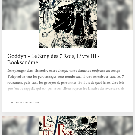
Goddyn - Le Sang des 7 Rois, Livre III -
Booksandme
Se replonger dans l'histoire entre chaque tome demande toujours un temps
d'adaptation tant les personnages sont nombreux. Il faut se resituer dans les 7
royaumes, puis dans les groupes de personnes. Et il y a de quoi faire. Une fois
que l'on se rappelle qui est qui, nous allons reprendre la suite des aventures de
chacun. Toujours pas de grandes révélations dans ce tome, mais la poursuite
des aventures entamées de chaque personnage. [...] C'est l'une des richesses de
RÉGIS GODDYN
cette série, mais c'est aussi ce qui la rend un peu touffue. Quelques énigmes
sont quand même expliquées : on en apprend un peu plus sur le sang bleu et les
mages. Mais il ne faut pas...