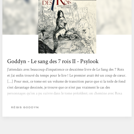
Goddyn - Le sang des 7 rois II - Psylook
J’attendais avec beaucoup d’impatience ce deuxième livre de Le Sang des 7 Rois
et j’ai enfin trouvé du temps pour le lire ! Le premier avait été un coup de cœur.
[…] Pour moi, ce tome est un volume de transition parce que si la toile de fond
s’est davantage dessinée, je trouve que ce n’est pas vraiment le cas des
personnages qu’on a pu suivre dans le tome précédent; on chemine avec Rosa
un bout de chemin, mais finalement, on l’abandonne dans la même situation
qu’au départ, on n’a aucune idée de ce qui va se passer de son côté,...
RÉGIS GODDYN