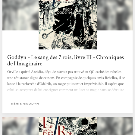
Goddyn - Le sang des 7 rois, livre III - Chroniques
de l'Imaginaire
Orville a quitté Arcédia, déçu de n’avoir pas trouvé au QG caché des rebelles
une résistance digne de ce nom. En compagnie de quelques amis Rebelles, il se
lance à la recherche d’Odalrik, un mage puissant et imprévisible. Il espère que
celui-ci acceptera de lui enseigner comment utiliser sa magie sans se détruire
au passage. De son côté, la jeune Rosa continue sa traversée du désert,
protégeant au mieux la petite troupe de fugitifs épuisés qui l’accompagnent,
RÉGIS GODDYN
dont un bébé qui semble déjà disposer de pouvoirs...