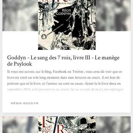
Goddyn - Le sang des 7 rois, livre III - Le manège
de Psylook
Si vous me suivez, sur le blog, Facebook ou Twitter, vous avez dû voir que ce
livre est resté un très long moment dans mes lectures en cours. Il est bon de
préciser que ni le livre, ni l’auteur ne sont en cause. Ayant lu le livre deux en
septembre 2013, soit presque un an avant, j’ai eu un peu de mal à me replonger
dedans : les personnages sont vraiment nombreux et même si l’index des noms
a bien aidé à me repérer, il n’y avait malheureusement pas assez de détails pour
RÉGIS GODDYN
faire travailler ma mémoire. La première moitié du livre est vraiment très
dense, pratiquement...