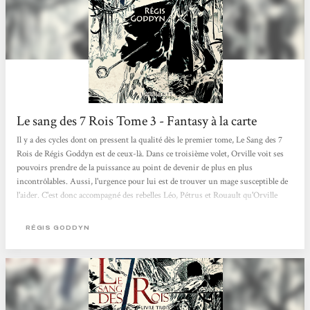
Le sang des 7 Rois Tome 3 - Fantasy à la carte
Il y a des cycles dont on pressent la qualité dès le premier tome, Le Sang des 7
Rois de Régis Goddyn est de ceux-là. Dans ce troisième volet, Orville voit ses
pouvoirs prendre de la puissance au point de devenir de plus en plus
incontrôlables. Aussi, l'urgence pour lui est de trouver un mage susceptible de
l'aider. C'est donc accompagné des rebelles Léo, Pétrus et Rouault qu'Orville
reprend la route en quête d'un certain Oldarik. Des pérégrinations qui vont
d'ailleurs le ramener sur sa terre natale où il devra affronter autant ses
RÉGIS GODDYN
souvenirs que l'un de ses frères devenus un odieux capitaine-ambassadeur....