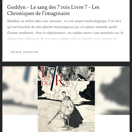
Goddyn - Le sang des 7 rois Livre 7 - Les
Chroniques de l'imaginaire
Maddox, en orbite dans son vaisseau : vu son avance technologique, il ne fera
qu'une bouchée de cette planète moyenâgeuse qui n'a jamais entendu parler
d'armes modernes. Avec le régénérateur, ses soldats morts sont atomisés sur-le-
champ pour fabriquer de nouveaux soldats prêts à l'emploi, tout comme les
ennemis tués qui viennent également enrichir les rangs de cette armée
immortelle. Bref, tout va pour le mieux dans son travail de destruction. Il lui
RÉGIS GODDYN
faut se réfréner un peu, pourtant. Sa cible Jahrod reste bien cachée, et avec lui le
secret que Maddox est venu chercher par-delà l'espace...