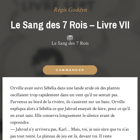
Régis Goddyn
Le Sang des 7 Rois – Livre VII
Le Sang des 7 Rois
COMMANDER
Orville avait suivi Sébélia dans une lande aride où des plantes
oscillaient trop rapidement dans un vent qu’il ne sentait pas.
Parvenus au bord de la rivière, ils s’assirent sur un banc. Orville
expliqua alors à Sébélia ce que Jahrod essayait de faire, pour ce qu’il
en avait saisi. Elle conserva longuement le silence avant de
reprendre.
— Jahrod n’y arrivera pas, Karl… Mais, toi, je suis sûre que tu n’as
pas tout tenté. Le plateau de jeu est là, devant toi. Il reste