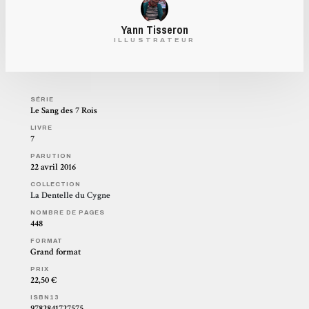
Yann Tisseron
ILLUSTRATEUR
SÉRIE
Le Sang des 7 Rois
LIVRE
7
PARUTION
22 avril 2016
COLLECTION
La Dentelle du Cygne
NOMBRE DE PAGES
448
FORMAT
Grand format
PRIX
22,50 €
ISBN13
9782841727575