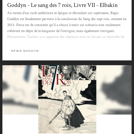
Goddyn - Le sang des 7 rois, Livre VII - Elbakin
Au terme d’un cycle ambitieux et épique se déroulant sur septtomes, Regis
Goddyn est finalement parvenu à la conclusion du Sang des sept rois, entamé en
2013. Force est de constater qu’il a réussi à tenir un scénario non seulement
cohérent en dépit de la longueur de l’intrigue, mais également intrigant.
Patiemment, l’auteur a su apporter des réponses tout en faisant se rejoindre les
différentes lignes de l’histoire en un final apocalyptique chargé d’émotion.
Accentuant encore plus l’aspect science fantasy avec l’arrivée de vaisseaux
RÉGIS GODDYN
spatiaux,...