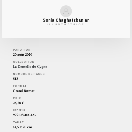
Sonia Chaghatzbanian
ILLUSTRATRICE
PARUTION
20 août 2020
COLLECTION
La Dentelle du Cygne
NOMBRE DE PAGES
512
FORMAT
Grand format
PRIX
26,50 €
ISBN13
9791036000423
TAILLE
14,5 x 20 cm