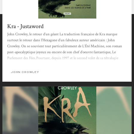
Kra - Justaword
John Crowley, le retour d’un géant La traduction française de Kra marque
surtout le retour dans l’Hexagone d’un fabuleux auteur américain : John
Crowley. On se souvient tout particulièrement de L’Été Machine, son roman
post-apocalyptique joyeux ou encore de son chef d’oeuvre fantastique, Le
Parlement des Fées.Pourtant, depuis 1997 et le second volet de sa tétralogie
Ægypt (qui n’a jamais été intégralement traduit en français…), aucune nouvelle
fraîche de l’écrivain à l’exception de quelques rééditions ici ou là.Le...
JOHN CROWLEY