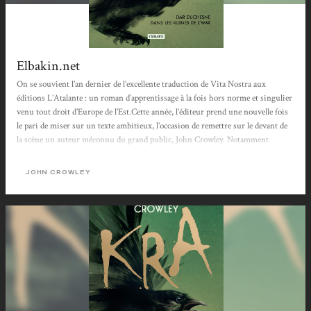
Elbakin.net
On se souvient l’an dernier de l’excellente traduction de Vita Nostra aux
éditions L’Atalante : un roman d’apprentissage à la fois hors norme et singulier
venu tout droit d’Europe de l’Est.Cette année, l’éditeur prend une nouvelle fois
le pari de miser sur un texte ambitieux, l’occasion de remettre sur le devant de
la scène un auteur méconnu du grand public, John Crowley. Notamment
remarqué en France pour son ouvrage Little Big, traduit en deux volumes sous
le titre Le parlement des fées, toujours disponibles en format de poche chez
JOHN CROWLEY
Points. Un romancier presque confidentiel et un titre aux...