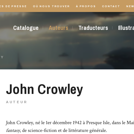
ES DE PRESSE
OÙ NOUS TROUVER
À PROPOS
CONTACT
NEW
Catalogue
Auteurs
Traducteurs
Illust
EY
John Crowley
AUTEUR
John Crowley, né le 1er décembre 1942 à Presque Isle, dans le Ma
fantasy
, de science-fiction et de littérature générale.