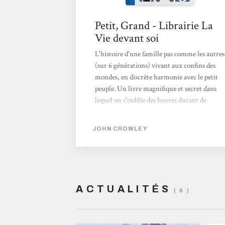
Petit, Grand - Librairie La
Vie devant soi
L'histoire d'une famille pas comme les autres
(sur 6 générations) vivant aux confins des
mondes, en discrète harmonie avec le petit
peuple. Un livre magnifique et secret dans
lequel on s'oublie des heures durant de
menus détails en menus détails au rythme
d'une promenade bucolique. Bienvenue en
JOHN CROWLEY
FAËRIE...
ACTUALITÉS
( 6 )