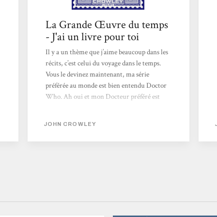
La Grande Œuvre du temps
- J'ai un livre pour toi
Il y a un thème que j’aime beaucoup dans les
récits, c’est celui du voyage dans le temps.
Vous le devinez maintenant, ma série
préférée au monde est bien entendu Doctor
Who. Ah oui et mon Docteur préféré est
Capaldi. Aussi, quand je vois un récit qui
traite de voyage dans le temps, je saute
JOHN CROWLEY
dessus. Et il devait arriver ce qui arriva, le 26
février 2026, l’Atalante publie un récit
datant de 1989, traduit par Patrick Crouton
et c’est La Grande œuvre du temps de John
Crowley. Cela raconte l’histoire de Gaspar
Last qui a décidé d’utiliser sa machine à...