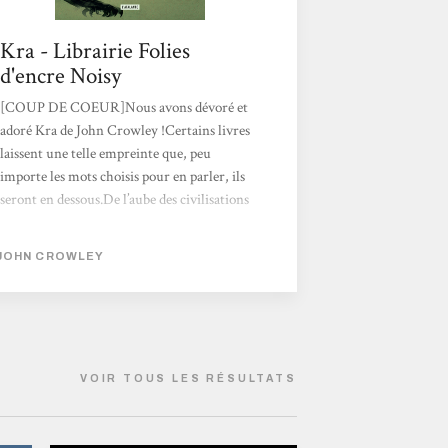
Kra - Librairie Folies
d'encre Noisy
[COUP DE COEUR]Nous avons dévoré et
adoré Kra de John Crowley !Certains livres
laissent une telle empreinte que, peu
importe les mots choisis pour en parler, ils
seront en dessous.De l’aube des civilisations
aux ruines modernes, une corneille
immortelle observe l’humanité et nous tend
JOHN CROWLEY
son miroir : mystique, poétique,
vertigineux.Kra est de ces lectures qui
marquent à jamais.
VOIR TOUS LES RÉSULTATS