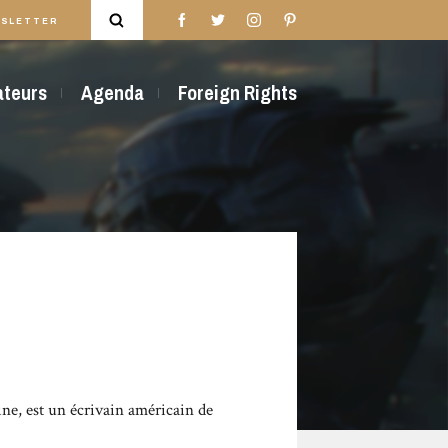
SLETTER
rateurs
Agenda
Foreign Rights
ine, est un écrivain américain de