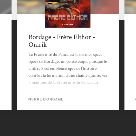
Bordage - Frère Elthor -
Onirik
La Fraternité du Panca est le dernier space
opera de Bordage, un pentateuque puisque le
chiffre 5 est emblématique de l’histoire
contée : la formation d’une chaîne quinte, via
5 maillons de la Fraternité du Panca qui
repose sur 5 piliers et dont l’animal totem est
le pentale, à 5 cornes et 5 ailes. Les fans de
PIERRE BORDAGE
Bordage retrouveront le souffle épique qui
habitait Rohel ou Les guerriers du silence,
ainsi que leurs thèmes : la nécessité de
l’écoute, le lien avec la Nature, les dangers
du fanatisme… Quant à ce dernier tome, il