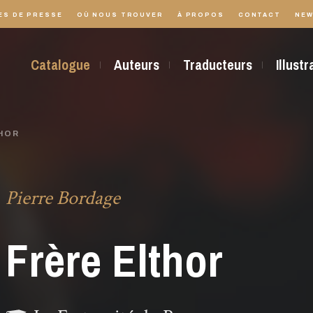
ES DE PRESSE
OÙ NOUS TROUVER
À PROPOS
CONTACT
NEW
Catalogue
Auteurs
Traducteurs
Illust
HOR
Pierre Bordage
Frère Elthor