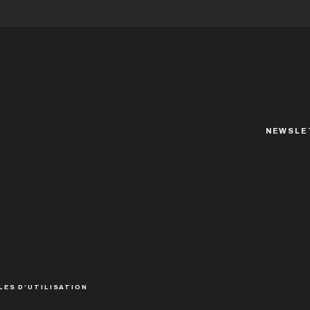
tient toutes ses promesses ! L’écriture...
NEWSLE
LES D’UTILISATION