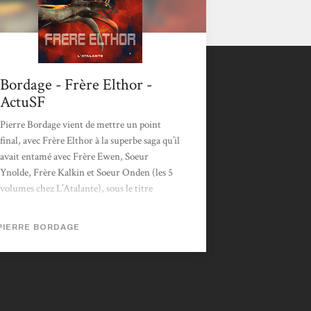
Bordage - Frère Elthor -
ActuSF
Pierre Bordage vient de mettre un point
final, avec Frère Elthor à la superbe saga qu’il
avait entamé avec Frère Ewen, Soeur
Ynolde, Frère Kalkin et Soeur Onden (les 5
volumes chez L’Atalante), sous le titre
collectif de La Fraternité du Panca. Il nous a
entraîné ainsi à travers la galaxie dans une
PIERRE BORDAGE
quête magnifique puisque c’est une quête de
l’homme et de la foi en ses capacités de se
dépasser face à l’adversité. Pour résumer
brièvement le thème général, dans un futur
où l’humanité a essaimé dans la...