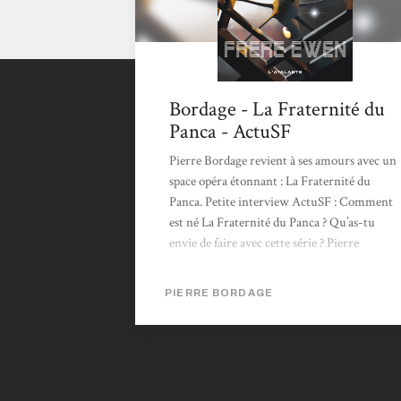
Bordage - La Fraternité du
Panca - ActuSF
Pierre Bordage revient à ses amours avec un
space opéra étonnant : La Fraternité du
Panca. Petite interview ActuSF : Comment
est né La Fraternité du Panca ? Qu’as-tu
envie de faire avec cette série ? Pierre
Bordage : D’abord repartir dans l’espace après
un roman, Porteur d’Âmes, situé sur terre et
PIERRE BORDAGE
dans un avenir très proche. Et puis, illustrer
encore une fois (on ne se refait pas…) l’effet
trame humaine à travers l’espace et le temps,
concept que j’essaie de travailler sous...