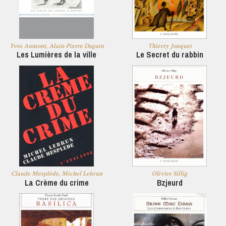
Yves Aumont, Alain-Pierre Daguin
Thierry Jonquet
Les Lumières de la ville
Le Secret du rabbin
Claude Mesplède, Michel Lebrun
Olivier Sillig
La Crème du crime
Bzjeurd