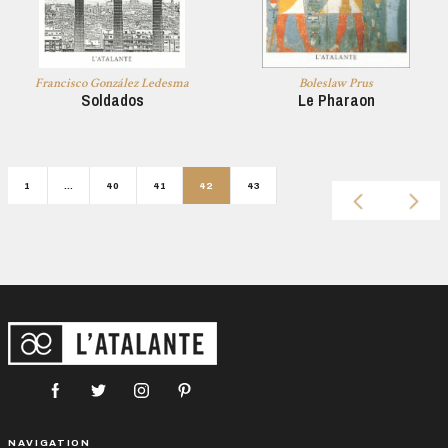
Francisco González Ledesma
Boleslaw Prus
Soldados
Le Pharaon
1
…
40
41
42
43
NAVIGATION