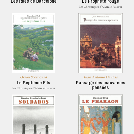
Les Rues de Barcelone
Le Prophète rouge
Les Chroniques d'Alvin le Faiseur
Orson Scott Card
Juan Antonio De Blas
Le Septième Fils
Passage des mauvaises
pensées
Les Chroniques d'Alvin le Faiseur