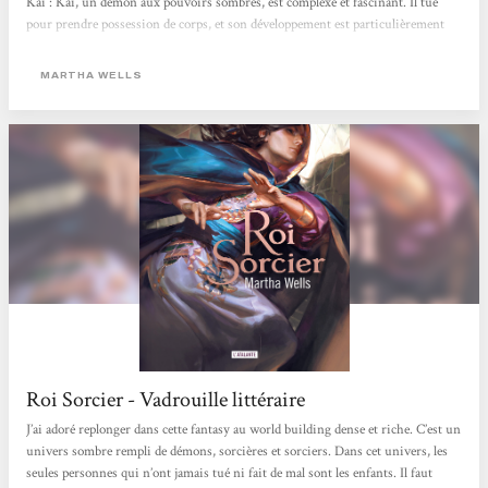
Kai : Kai, un démon aux pouvoirs sombres, est complexe et fascinant. Il tue
pour prendre possession de corps, et son développement est particulièrement
bien réussi.• Personnages secondaires : Bien que nombreux, les personnages
sont bien construits. Le récapitulatif au début du roman est très utile pour
MARTHA WELLS
suivre les intrigues sans se perdre.• Double temporalité...
Roi Sorcier - Vadrouille littéraire
J’ai adoré replonger dans cette fantasy au world building dense et riche. C’est un
univers sombre rempli de démons, sorcières et sorciers. Dans cet univers, les
seules personnes qui n’ont jamais tué ni fait de mal sont les enfants. Il faut