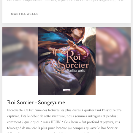
facilement emprisonner. En effet, séparés de leurs enveloppes originelles, ils se
meurent dans leurs corps d'emprunt. En outre, la magie imaginée par Martha
Wells ne manque pas de singularité car elle prête des intentions aux éléments
MARTHA WELLS
de la nature dont les détenteurs de pouvoir se servent...
Roi Sorcier - Songeyume
Incroyable. Ce fut l’une des lectures les plus dures à quitter tant l’histoire m’a
captivée. Dès le début de cette aventure, nous sommes intrigués et perdus :
comment ? qui ? quoi ? mais HEIIN ? Ce « hein » fut profond et joyeux, et a
témoigné de ma joie la plus pure lorsque j’ai compris qu’avec le Roi Sorcier