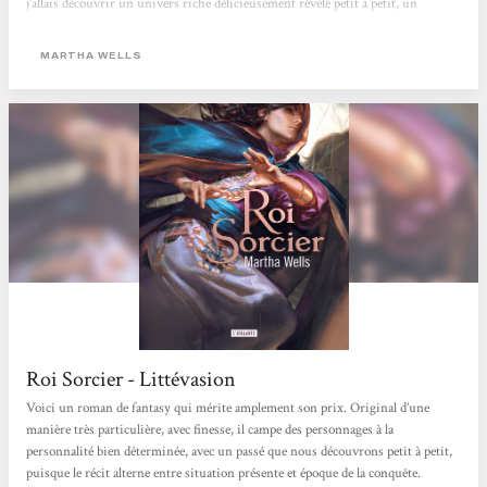
j’allais découvrir un univers riche délicieusement révélé petit à petit, un
système de magie captivant, des personnages charismatiques (Bashara et Kai,
j’en veux encore), des intrigues haletantes, des peuples mystérieux et
MARTHA WELLS
crédibles,...
Roi Sorcier - Littévasion
Voici un roman de fantasy qui mérite amplement son prix. Original d’une
manière très particulière, avec finesse, il campe des personnages à la
personnalité bien déterminée, avec un passé que nous découvrons petit à petit,
puisque le récit alterne entre situation présente et époque de la conquête.