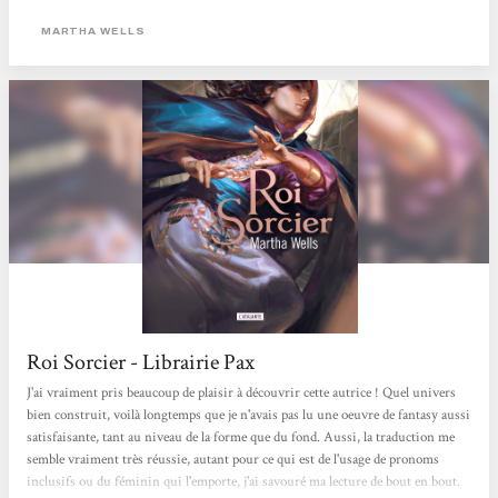
définition à part la capacité de déduction du lecteur.J’avoue avoir été perplexe au
début, à tel point que je l’ai mis en pause...
MARTHA WELLS
Roi Sorcier - Librairie Pax
J'ai vraiment pris beaucoup de plaisir à découvrir cette autrice ! Quel univers
bien construit, voilà longtemps que je n'avais pas lu une oeuvre de fantasy aussi
satisfaisante, tant au niveau de la forme que du fond. Aussi, la traduction me
semble vraiment très réussie, autant pour ce qui est de l'usage de pronoms
inclusifs ou du féminin qui l'emporte, j'ai savouré ma lecture de bout en bout.