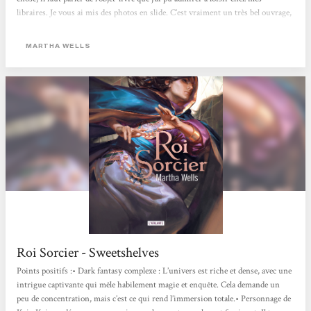
libraires. Je vous ai mis des photos en slide. C’est vraiment un très bel ouvrage,
et pour ceux qui apprécie ça : il brille !Ceci dit, je pense que vous savez qu’en ce
qui me concerne, rien ne compte plus que l’histoire, mais je dois reconnaître
MARTHA WELLS
qu’il ferait très...
Roi Sorcier - Sweetshelves
Points positifs :• Dark fantasy complexe : L’univers est riche et dense, avec une
intrigue captivante qui mêle habilement magie et enquête. Cela demande un
peu de concentration, mais c’est ce qui rend l’immersion totale.• Personnage de