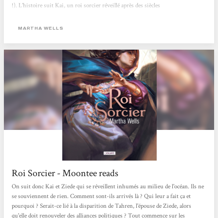
!). L’histoire suit Kai, un roi sorcier réveillé après des siècles
d’emprisonnement, dans un monde transformé par les conflits de tout ordre. Ce
personnage, entre démon et sorcier, navigue à travers ses souvenirs et les
MARTHA WELLS
intrigues du présent, révélant...
Roi Sorcier - Moontee reads
On suit donc Kai et Ziede qui se réveillent inhumés au milieu de l'océan. Ils ne
se souviennent de rien. Comment sont-ils arrivés là ? Qui leur a fait ça et
pourquoi ? Serait-ce lié à la disparition de Tahren, l'épouse de Ziede, alors
qu'elle doit renouveler des alliances politiques ? Tout commence sur les