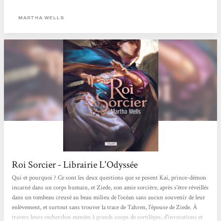
complexe, on s'y perd un peu parfois (par exemple, au début, on parle de perles
et j'ai mis du temps à comprendre ce que c'était), mais comme l'intrigue repose
MARTHA WELLS
sur le mystère, cela participe à nous mettre dans l'ambiance.J'ai vite apprécié...
Roi Sorcier - Librairie L'Odyssée
Qui et pourquoi ? Ce sont les deux questions que se posent Kai, prince-démon
incarné dans un corps humain, et Ziede, son amie sorcière, après s'être réveillés
dans un tombeau creusé au beau milieu de l'océan sans aucun souvenir de leur
enlèvement, et surtout sans trouver la trace de Tahren, l'épouse de Ziede. À
travers leurs recherches menées à grands coups de sortilèges, d'invocations et