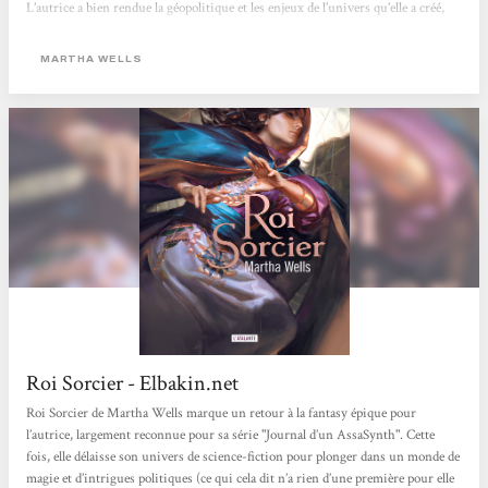
L’autrice a bien rendue la géopolitique et les enjeux de l’univers qu’elle a créé,
mais également les différentes sociétés, où les codes vestimentaires et la place
des femmes n’ont rien à voir avec les nôtres,...
MARTHA WELLS
Roi Sorcier - Elbakin.net
Roi Sorcier de Martha Wells marque un retour à la fantasy épique pour
l’autrice, largement reconnue pour sa série "Journal d’un AssaSynth". Cette
fois, elle délaisse son univers de science-fiction pour plonger dans un monde de
magie et d’intrigues politiques (ce qui cela dit n’a rien d’une première pour elle