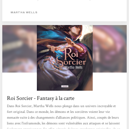
et complots entre différents peuples. D’un chapitre à l’autre, Martha Wells
passe du présent à des époques passées, nous donnant petit à petit des clés pour
MARTHA WELLS
mieux comprendre...
Roi Sorcier - Fantasy à la carte
Dans Roi Sorcier, Martha Wells nous plonge dans un univers incroyable et
fort original. Dans ce monde, les démons et les sorcières voient leur vie
menacée suite à des changements d'alliances politiques. Ainsi, coupés de leurs
liens avec l'inframonde, les démons sont vulnérables aux attaques et se laissent