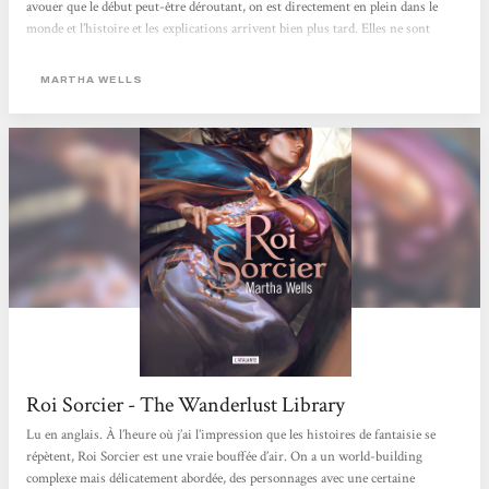
avouer que le début peut-être déroutant, on est directement en plein dans le
monde et l’histoire et les explications arrivent bien plus tard. Elles ne sont
d’ailleurs pas toutes arrivées à la fin du tome. Nous sommes donc lâchés
directement sans prévenir dans le vif du sujet et c’est assez déroutant si on n’a
MARTHA WELLS
pas l’habitude....
Roi Sorcier - The Wanderlust Library
Lu en anglais. À l’heure où j’ai l’impression que les histoires de fantaisie se
répètent, Roi Sorcier est une vraie bouffée d’air. On a un world-building
complexe mais délicatement abordée, des personnages avec une certaine