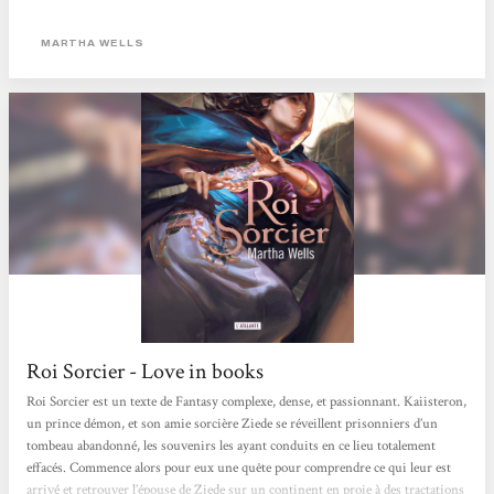
d'absorption d'âmes, nous remontons le temps et l'Histoire. Une fantasy
d'exception aux héros atypiques et puissants, dans un très bel livre-objet.
MARTHA WELLS
Librairie L'Odyssée (Vallet)
Roi Sorcier - Love in books
Roi Sorcier est un texte de Fantasy complexe, dense, et passionnant. Kaiisteron,
un prince démon, et son amie sorcière Ziede se réveillent prisonniers d’un
tombeau abandonné, les souvenirs les ayant conduits en ce lieu totalement
effacés. Commence alors pour eux une quête pour comprendre ce qui leur est
arrivé et retrouver l’épouse de Ziede sur un continent en proie à des tractations