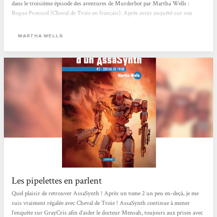
dans le troisième épisode des aventures de Murderbot par Martha Wells :
Rogue Protocol (Cheval de Troie en français). Après avoir enquêté sur son
passé et trouvé la réponse à quelques-unes de ses angoisses, Murderbot espère
bien ne plus trop se mêler des affaires des humains. Mais il reste quand
MARTHA WELLS
même...
Les pipelettes en parlent
Quel plaisir de retrouver AssaSynth ! Après un tome 2 un peu en-deçà, je me
suis vraiment régalée avec Cheval de Troie ! AssaSynth continue à mener
l’enquête sur GrayCris afin d’aider le docteur Mensah, toujours aux prises avec