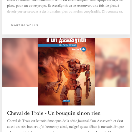
place, pour un autre projet. Et AssaSynth va se retrouver, une fois de plus, à
devoir porter secours à des humains plus ou moins coopératifs. Dit comme ça,
vous me direz que le schéma a tendance à se répéter. D’un côté, c’est vrai. D’un
autre, l’autrice continue à présenter, à...
MARTHA WELLS
Cheval de Troie - Un bouquin sinon rien
Cheval de Troie est le troisième opus de la série Journal d'un Assasynth et c'est
aussi un très bon cru, j'ai beaucoup aimé, malgré qu'au début je me suis dit que