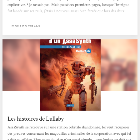
explicatives ? Je ne sais pas. Mais passé ces premières pages, lorsque l’intrigue
fut lancée sur ses rails, j’étais à nouveau aussi bien ferrée que lors des deux
premiers volumes ! AssaSynth se retrouve sur une station orbitale
abandonnée. Iel veut récupérer des preuves concernant les magouilles
MARTHA WELLS
criminelles de la corporation avec...
Les histoires de Lullaby
AssaSynth se retrouve sur une station orbitale abandonnée. Iel veut récupérer
des preuves concernant les magouilles criminelles de la corporation avec qui iel
a déjà eu affaire. Bien entendu, rien n’est aussi simple… une équipe est déjà sur