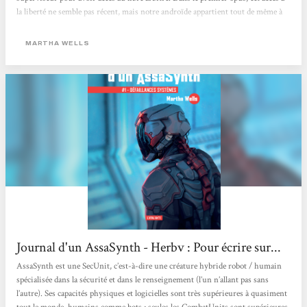
la liberté ne semble pas récent, mais notre androïde appartient tout de même à
une société et doit donc tout faire pour cacher sa liberté. Notre androïde est à
mourir de rire : forcément pourvu.e de capacités bien supérieures à celles d’un
MARTHA WELLS
humain, le personnage doit protéger...
Journal d'un AssaSynth - Herbv : Pour écrire sur...
AssaSynth est une SecUnit, c’est-à-dire une créature hybride robot / humain
spécialisée dans la sécurité et dans le renseignement (l’un n’allant pas sans
l’autre). Ses capacités physiques et logicielles sont très supérieures à quasiment