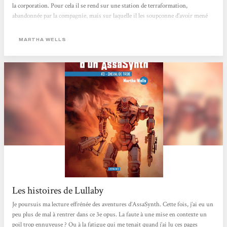
la corporation. Pour cela il se rend sur une station de terraformation,
abandonnée par la compagnie, mais sur laquelle il les soupçonne d’avoir mené
des activités illégales. Il va y faire la rencontre d’un nouveau groupe de
scientifiques, venu réhabiliter la station, et du robot Miki. On renoue ici avec
MARTHA WELLS
le piquant de Défaillances Systèmes, grâce...
Les histoires de Lullaby
Je poursuis ma lecture effrénée des aventures d’AssaSynth. Cette fois, j’ai eu un
peu plus de mal à rentrer dans ce 3e opus. La faute à une mise en contexte un
poil trop ennuyeuse ? Ou à la fatigue qui me tenait quand j’ai lu ces pages