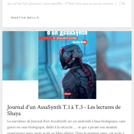
qui m'ont fait glousser, voire pouffer : C'était pire que ce que je croyais. [...] Ils
étaient arrivés à la conclusion qu'il ne fallait pas "me mettre la pression". Ils
étaient tous tellement gentils que ça en devenait abominable. Car en effet,
MARTHA WELLS
AssaSynth fait preuve d'une ironie dévastatrice...
Journal d'un AssaSynth T.1 à T.3 - Les lectures de
Shaya
Le narrateur de Journal d’un AssaSynth est un androïde à base biologique, sans
genre ou sexe biologique, dédié à la sécurité …. et qui a piraté son module
superviseur pour avoir accès au libre arbitre. Dans le premier opus, cet accès à