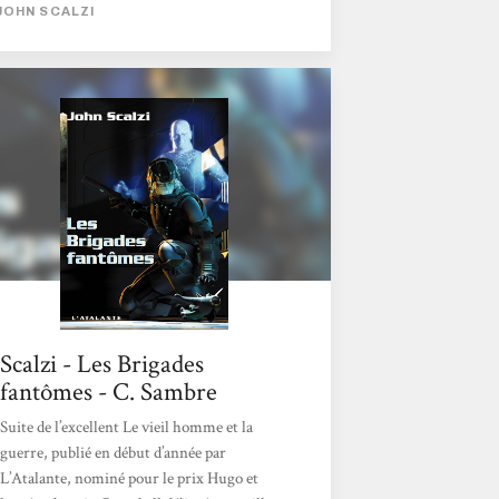
en terrain connu), l'intrigue et le traitement
JOHN SCALZI
sont totalement différents. Premier élément
marquant des Brigades fantômes : Scalzi
abandonne la première personne et embrasse
une vision plus générale de son univers. Il
alterne les points de vues, non seulement
entre personnages humains, mais aussi entre
races. Cela lui permet d'installer une
intrigue plus ouverte et plus complexe,...
Scalzi - Les Brigades
fantômes - C. Sambre
Suite de l’excellent Le vieil homme et la
guerre, publié en début d’année par
L’Atalante, nominé pour le prix Hugo et