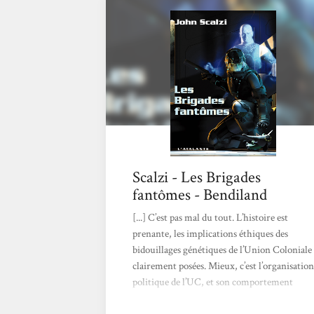
en cas de besoin urgent de bonne lecture. Au
début, j'ai été un peu décontenancée :
l'histoire commence avec une série de
personnages que je ne connaissais pas du
tout,...
Scalzi - Les Brigades
fantômes - Bendiland
[...] C’est pas mal du tout. L’histoire est
prenante, les implications éthiques des
bidouillages génétiques de l’Union Coloniale
clairement posées. Mieux, c’est l’organisation
politique de l’UC, et son comportement
envers l’humanité et les centaines d’espèces