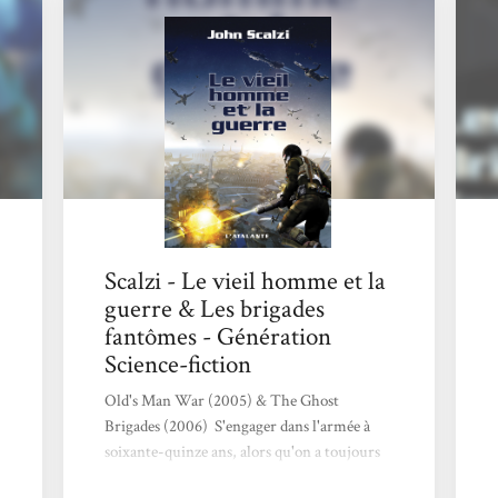
Scalzi m’avait alors bluffée. C’est donc avec
une attente certaine que je me suis plongée...
Scalzi - Le vieil homme et la
guerre & Les brigades
fantômes - Génération
Science-fiction
Old's Man War (2005) & The Ghost
Brigades (2006) S'engager dans l'armée à
soixante-quinze ans, alors qu'on a toujours
été anti-militariste, relève forcément de