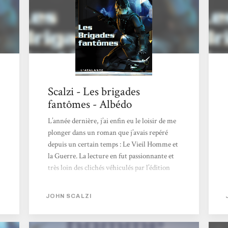
Scalzi - Les brigades
fantômes - Albédo
L’année dernière, j’ai enfin eu le loisir de me
plonger dans un roman que j’avais repéré
depuis un certain temps : Le Vieil Homme et
la Guerre. La lecture en fut passionnante et
très loin des clichés véhiculés par l’édition
française sur la Sf militaire. Nous suivions
l’engagement et le début de la carrière
JOHN SCALZI
militaire de John Perry – âgé de 75 ans – au
sein des Forces Coloniales (FDC). Le concept
initial et l’utilisation de celui-ci par John