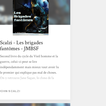
Scalzi - Les brigades
fantômes - JMBSF
Second livre du cycle du Vieil homme et la
guerre, celui-ci peut se lire
indépendamment mais mieux vaut avoir lu
le premier qui explique pas mal de choses.
On y retrouve Jane Sagan, le clone de la
femme décédée de John Perry, héros du
premier volet. Elle va prendre en charge
JOHN SCALZI
Jared Dirac, le clone de l’adversaire
principal, afin d’en apprendre plus sur lui. Le
problème que pose cet adversaire est qu’il est