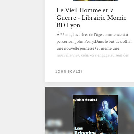
Le Vieil Homme et la
Guerre - Librairie Momie
BD Lyon
À 75 ans, les affres de l'âge commencent à
percer sur John Perry.Dans le but de s'offrir
une nouvelle jeunesse (et même une
nouvelle vie), celui-ci s'engage au sein des
forces de défense coloniales, l'armée chargée
de défendre l'humanité là-haut, dans les
JOHN SCALZI
lointaines colonies au bout de l'univers.Mais
le chemin vers les joies du rajeunissement
n'est pas de tout repos, et il faudra bien plus
que quelques remarques acerbes pour
survivre à la stupidité de la guerre. Premier
tome d'une pentalogie primée, John Scalzi
nous revient dans cette sublime
réédition.Suivez le vieux briscard (mais
jouvenceau)...