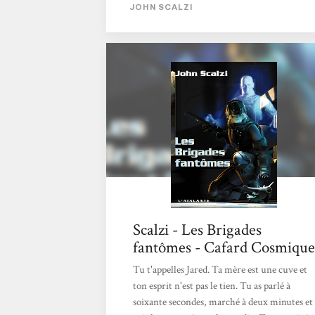
extraterrestres peuplant l’univers qui est
JOHN SCALZI
abordé. Les personnages sont attachants, et
on retrouve Jane Sagan avec plaisir. [...] Ce
livre reste tout à fait prenant. 19 avril 2015
Scalzi - Les Brigades
fantômes - Cafard Cosmique
Tu t'appelles Jared. Ta mère est une cuve et
ton esprit n'est pas le tien. Tu as parlé à
soixante secondes, marché à deux minutes et