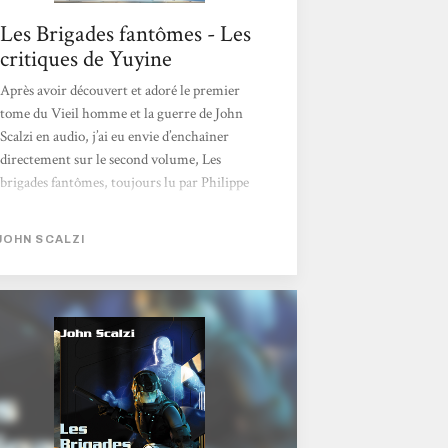
Les Brigades fantômes - Les
critiques de Yuyine
Après avoir découvert et adoré le premier
tome du Vieil homme et la guerre de John
Scalzi en audio, j’ai eu envie d’enchaîner
directement sur le second volume, Les
brigades fantômes, toujours lu par Philippe
Spiteri et édité chez Audiolib. Ce nouveau
titre, originalement paru en français chez
JOHN SCALZI
L’Atalante en 2007, est paru en livre audio le
31 mars dernier. Et voici ce que j’en ai
pensé… - Avez-vous un âme, vous lieutenant
Sagan?- Moi ? Pas que je sache,
administrateur Cainen. Chercher à
quantifier l'improbable, ce serait un pari
bizarre, non ? Une nouvelle histoire Si Les
brigades fantômes...