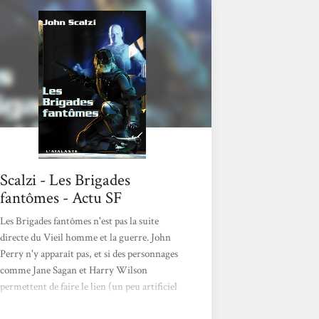
impliqué dans un complot réunissant trois
races extraterrestres. Autant dire que
l’Union Coloniale est dans une situation très
délicate. Comme l’opus précédent, il s’agit...
Scalzi - Les Brigades
fantômes - Actu SF
Les Brigades fantômes n'est pas la suite
directe du Vieil homme et la guerre. John
Perry n'y apparaît pas, et si des personnages
comme Jane Sagan et Harry Wilson
permettent de faire le lien (un peu artificiel
certes : Scalzi s'est arrangé pour que l'on soit