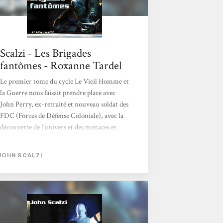
Scalzi - Les Brigades
fantômes - Roxanne Tardel
Le premier tome du cycle Le Vieil Homme et
la Guerre nous faisait prendre place avec
John Perry, ex-retraité et nouveau soldat des
FDC (Forces de Défense Coloniale), avec la
découverte de l’univers et des menaces et
espèces qui y règnent. Dans ce second tome,
maintenant que technologie et monde sont
JOHN SCALZI
présentés, on attaque le plat principal (non,
je ne parle pas des humains…) en se rendant
aux côtés des forces spéciales, aussi
surnommées « Brigades Fantômes », que
l’on avait déjà en partie découvert dans le
tome 1. Les Brigades ont cette...