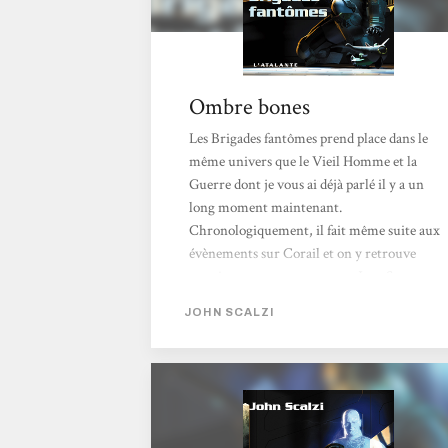
Ombre bones
Les Brigades fantômes prend place dans le
même univers que le Vieil Homme et la
Guerre dont je vous ai déjà parlé il y a un
long moment maintenant.
Chronologiquement, il fait même suite aux
évènements sur Corail et on y retrouve
certains personnages comme Jane Sagan.
Toutefois, il est possible de lire ce tome de
JOHN SCALZI
manière totalement indépendante bien que
je recommande la lecture dans l’ordre de
parution pour mieux appréhender l’histoire.
Scalzi réutilise son univers déjà présenté en
le rendant accessible à un lecteur novice.
D’autant qu’ici,...