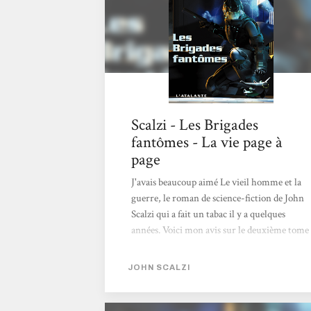
Scalzi - Les Brigades
fantômes - La vie page à
page
J'avais beaucoup aimé Le vieil homme et la
guerre, le roman de science-fiction de John
Scalzi qui a fait un tabac il y a quelques
années. Voici mon avis sur le deuxième tome
de la série ! Ce roman est le second tome de
la série inaugurée par Le vieil homme et la
JOHN SCALZI
guerre que j'avais adoré, et dans mon
enthousiasme, je n'avais pas osé continuer la
série immédiatement, je la gardais en réserve