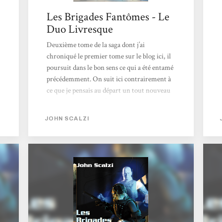
Les Brigades Fantômes - Le
Duo Livresque
Deuxième tome de la saga dont j’ai
chroniqué le premier tome sur le blog ici, il
poursuit dans le bon sens ce qui a été entamé
précédemment. On suit ici contrairement à
ce que je pensais au départ un tout nouveau
personnage au sein d’une toute nouvelle
histoire : l’humanité est ici menacée par non
JOHN SCALZI
pas un, non pas deux mais trois races
coalisées d’aliens prêts à en découdre. Le
problème est que ces 3 races n’ont
normalement aucune raison de se mettre
d’accord…la raison ? Un traître parmi les
humains : un scientifique se faisant passer...