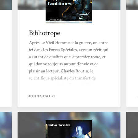
Bibliotrope
Après Le Vieil Homme et la guerre, on entre
ici dans les Forces Spéciales, avec un récit qui
a autant de qualités que le premier tome, et
qui donne toujours autant d’envie et de
plaisir au lecteur. Charles Boutin, le
scientifique spécialiste du transfert de
conscience, a trahi les Forces de Défense
Coloniale. Pour des raisons inconnues, il a
JOHN SCALZI
décidé de travailler avec les Rraeys, les Obins
et les Eneshans pour exterminer la race
humaine. Les Forces Spéciales, surnommées
les Brigades Fantômes, décident de créer un
soldat à partir de l’ADN de Boutin et d’y
transférer une partie...