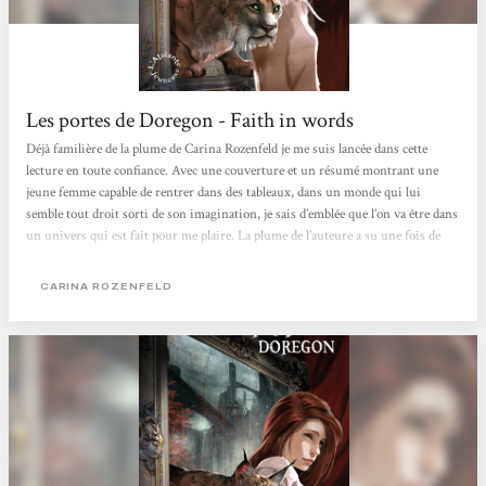
Les portes de Doregon - Faith in words
Déjà familière de la plume de Carina Rozenfeld je me suis lancée dans cette
lecture en toute confiance. Avec une couverture et un résumé montrant une
jeune femme capable de rentrer dans des tableaux, dans un monde qui lui
semble tout droit sorti de son imagination, je sais d’emblée que l’on va être dans
un univers qui est fait pour me plaire. La plume de l’auteure a su une fois de
plus me séduire. J’ai beaucoup aimé l’univers, les personnages, leurs liens et les
merveilleux décors décrits à travers les tableaux de Mia. Mia et Josh sont tout
CARINA ROZENFELD
deux très attachants....