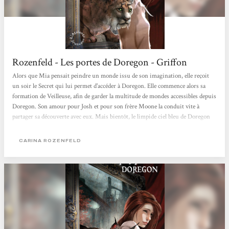
Rozenfeld - Les portes de Doregon - Griffon
Alors que Mia pensait peindre un monde issu de son imagination, elle reçoit
un soir le Secret qui lui permet d'accéder à Doregon. Elle commence alors sa
formation de Veilleuse, afin de garder la multitude de mondes accessibles depuis
Doregon. Son amour pour Josh et pour son frère Moone la conduit vite à
partager sa découverte avec eux. Mais bientôt, le limpide ciel bleu de Doregon
se voile de nuages, tandis que la joie de Mia se teinte d'inquiétudes... Doregon
nous happe comme il a attiré sa gardienne, grâce à ses magnifiques paysages et à
CARINA ROZENFELD
la complexité de l'univers inventé par l'auteure. L'alternance...