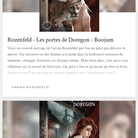
Rozenfeld - Les portes de Doregon - Boojum
Voici un nouvel ouvrage de Carina Rosenfeld que l’on ne peut que dévorer et
adorer. On retrouve un des thèmes à la mode dans la littérature jeunesse du
moment : changer d’univers ou d’espace temps. Mais bien plus, c’est aussi une
réflexion sur le travail de l’écrivain. On peut y lire ce qu’aurait pu être ce livre,
deviner ce qu’il ne sera pas et surtout attendre avec impatience ce qu’il
deviendra dans le second volume. En un mot, c’est une écriture très maligne.
[...] Un récit captivant, alerte, rythmé, en bref un petit délice. Un décor
CARINA ROZENFELD
magnifiquement...