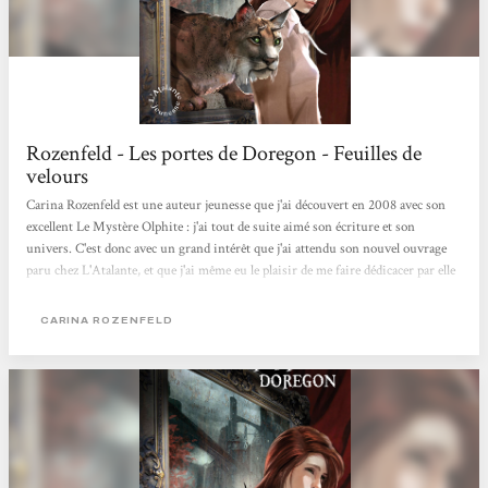
Rozenfeld - Les portes de Doregon - Feuilles de
velours
Carina Rozenfeld est une auteur jeunesse que j'ai découvert en 2008 avec son
excellent Le Mystère Olphite : j'ai tout de suite aimé son écriture et son
univers. C'est donc avec un grand intérêt que j'ai attendu son nouvel ouvrage
paru chez L'Atalante, et que j'ai même eu le plaisir de me faire dédicacer par elle
lors des Utopiales 2010 à Nantes : Les Portes de Doregon. Depuis, je l'ai lu.
Enfin, « dévoré » serait sans doute plus juste. C'est difficile d'expliquer
CARINA ROZENFELD
pourquoi une écriture et une histoire nous touchent plus qu'une autre… J'ai
toujours aimé la littérature...