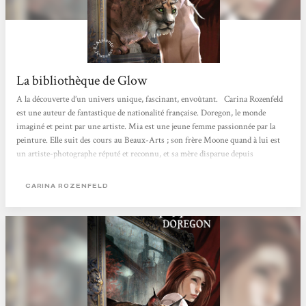
La bibliothèque de Glow
A la découverte d’un univers unique, fascinant, envoûtant. Carina Rozenfeld
est une auteur de fantastique de nationalité française. Doregon, le monde
imaginé et peint par une artiste. Mia est une jeune femme passionnée par la
peinture. Elle suit des cours au Beaux-Arts ; son frère Moone quand à lui est
un artiste-photographe réputé et reconnu, et sa mère disparue depuis
longtemps a su elle aussi à sa façon lui transmettre cette passion. Et la soirée de
vernissage à laquelle on assiste nous lecteur, est déterminante : pour Mia, pour
CARINA ROZENFELD
Moone, pour Josh, mais aussi...