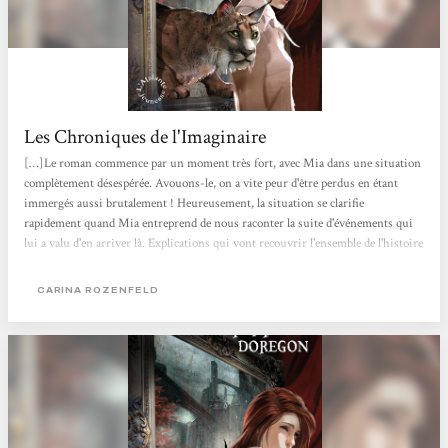
Les Chroniques de l'Imaginaire
[…]Le roman commence par un moment très fort, avec Mia dans une situation
complètement désespérée. Avouons-le, on a vite peur d'être perdus en étant
immergés aussi brutalement ! Heureusement, la situation se clarifie
rapidement quand Mia entreprend de nous raconter la suite d'événements qui
lui a valu d'en arriver là. Explications qui vont recouvrir l'ensemble de l'histoire
depuis sa découverte de Doregon jusqu'au moment présent, dans une
atmosphère qui s'assombrit à mesure, pour se conclure là où le livre avait
CARINA ROZENFELD
commencé. La suite sera à découvrir dans...