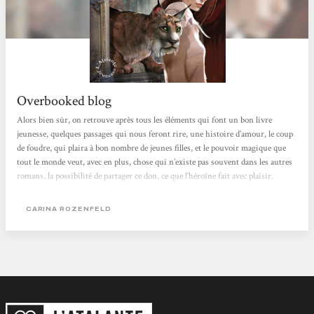
Overbooked blog
Alors bien sûr, on retrouve après tous les éléments qui font un bon livre
jeunesse, quelques passages qui nous feront rire, une histoire d’amour, le coup
de foudre, qui plaira à bon nombre de jeunes filles, et le pouvoir magique que
tout le monde veut, avec en plus, chose qui n’existe pas souvent dans les autres
romans, la possibilité de partager ce don, ce que l’héroïne fait avec plaisir.
L’amour, la gentillesse, la joie et le partage sont donc de mise. Mais en même
temps, on sent une volonté de creuser un peu plus profond, et on aperçoit
CARINA ROZENFELD
quelques éléments plus adultes notamment par...