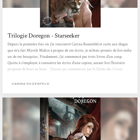
Trilogie Doregon - Starseeker
Depuis la première fois où j'ai rencontré Carina Rozenfeld et suite aux éloges
que m'a fait Mystik Malice à propos de ses écrits, je m'étais promis de lire enfin
un de ses bouquins. Finalement, j'ai commencé par trois livres d'un coup.
Quitte à s'employer à connaître les écrits d'une copine, autant lire l'histoire
proposée de bout en bout. J'aurais pu commencer par la Quête des Livres
Monde, mais comme le tome 3 de Doregon sortait chez L'Atalante, c'est sur ce
titre que j'ai jeté mon dévolu. Je ne suis pas un lecteur de littérature jeunesse en
CARINA ROZENFELD
tant que telle. Ce que je...