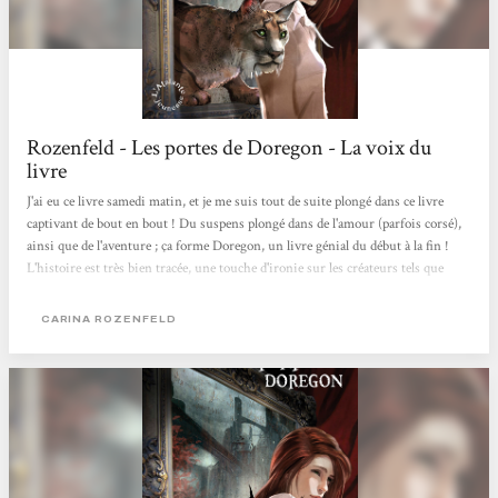
Rozenfeld - Les portes de Doregon - La voix du
livre
J'ai eu ce livre samedi matin, et je me suis tout de suite plongé dans ce livre
captivant de bout en bout ! Du suspens plongé dans de l'amour (parfois corsé),
ainsi que de l'aventure ; ça forme Doregon, un livre génial du début à la fin !
L'histoire est très bien tracée, une touche d'ironie sur les créateurs tels que
Tolkien ! Des retours dans le temps, le temps qui change, passé, futur présent,
... on pourrait s'y perdre, mais Carina aux mains, on s'y retrouve ! Car je trouve
CARINA ROZENFELD
fantastique, cette vision du temps, et cette capacité de pouvoir passer 6 mois à
Doregon et revenir une...