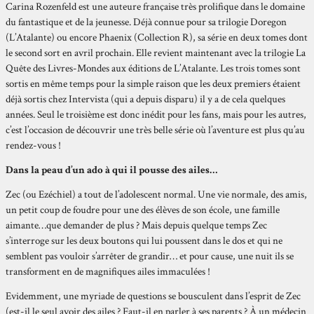
Carina Rozenfeld est une auteure française très prolifique dans le domaine
du fantastique et de la jeunesse. Déjà connue pour sa trilogie Doregon
(L’Atalante) ou encore Phaenix (Collection R), sa série en deux tomes dont
le second sort en avril prochain. Elle revient maintenant avec la trilogie La
Quête des Livres-Mondes aux éditions de L’Atalante. Les trois tomes sont
sortis en même temps pour la simple raison que les deux premiers étaient
déjà sortis chez Intervista (qui a depuis disparu) il y a de cela quelques
années. Seul le troisième est donc inédit pour les fans, mais pour les autres,
c’est l’occasion de découvrir une très belle série où l’aventure est plus qu’au
rendez-vous !
Dans la peau d’un ado à qui il pousse des ailes…
Zec (ou Ezéchiel) a tout de l’adolescent normal. Une vie normale, des amis,
un petit coup de foudre pour une des élèves de son école, une famille
aimante…que demander de plus ? Mais depuis quelque temps Zec
s’interroge sur les deux boutons qui lui poussent dans le dos et qui ne
semblent pas vouloir s’arrêter de grandir… et pour cause, une nuit ils se
transforment en de magnifiques ailes immaculées !
Evidemment, une myriade de questions se bousculent dans l’esprit de Zec
(est-il le seul avoir des ailes ? Faut-il en parler à ses parents ? À un médecin