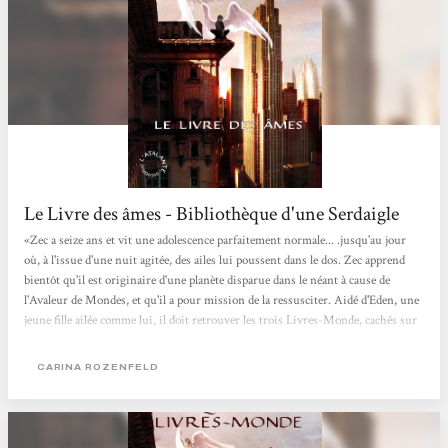
Le Livre des âmes - Bibliothèque d'une Serdaigle
«Zec a seize ans et vit une adolescence parfaitement normale... .jusqu'au jour
où, à l'issue d'une nuit agitée, des ailes lui poussent dans le dos. Zec apprend
bientôt qu'il est originaire d'une planète disparue dans le néant à cause de
l'Avaleur de Mondes, et qu'il a pour mission de la ressusciter. Aidé d'Eden, une
jeune fille ailée comme lui, il doit retrouver les trois Livres-Monde, cachés sur
la Terre, où sont enregistrés les âmes, les lieux et l'histoire de ce monde perdu.
Mais cette quête s'annonce hautement dangereuse car l'Avaleur de Mondes est
CARINA ROZENFELD
bien décidé à...