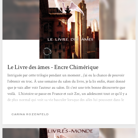
Le Livre des âmes - Encre Chimérique
Intriguée par cette trilogie pendant un moment , j’ai eu la chance de pouvoir
l’obtenir en troc. À une semaine du salon du livre, je la lis enfin, étant donné
que je vais aller voir l’auteur au salon. Et c’est une très bonne découverte que
voilà. L’histoire se passe en France et suit Zec, un adolescent tout ce qu’il y a
de plus normal qui voit sa vie basculer lorsque des ailes lui poussent dans le
dos. Complètement perdu, il ne sait pas quoi faire. Dès les premiers instants de
sa transformation, une personne du nom d’Eyver commente son blog en lui
CARINA ROZENFELD
faisant comprendre qu’il sait...