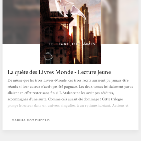
La quête des Livres Monde - Lecture Jeune
De même que les trois Livres-Monde, ces trois récits auraient pu jamais être
réunis si leur auteur n'avait pas été pugnace. Les deux tomes initialement parus
allaient en effet rester sans fin si L'Atalante ne les avait pas réédités,
accompagnés d'une suite. Comme cela aurait été dommage ! Cette trilogie
plonge le lecteur dans un univers singulier, à un rythme haletant. Actions et
péripéties se succèdent sans relâche, entrecoupées de notes d'humour fort
appréciables. Malgré la densité de l'univers, les ouvrages restent d'une longueur
CARINA ROZENFELD
raisonnable, ce qui...