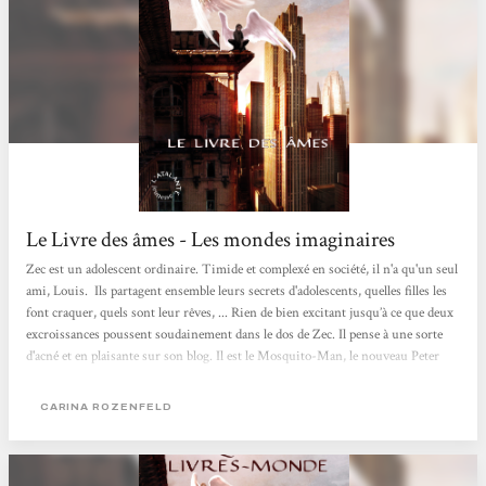
Le Livre des âmes - Les mondes imaginaires
Zec est un adolescent ordinaire. Timide et complexé en société, il n'a qu'un seul
ami, Louis. Ils partagent ensemble leurs secrets d'adolescents, quelles filles les
font craquer, quels sont leur rêves, ... Rien de bien excitant jusqu’à ce que deux
excroissances poussent soudainement dans le dos de Zec. Il pense à une sorte
d'acné et en plaisante sur son blog. Il est le Mosquito-Man, le nouveau Peter
Parker est arrivé ! Mais quand, après une nuit de souffrance, il se réveille avec
des ailes, il doit se rendre à l'évidence. Ce n'est pas de l'acné ! Il...
CARINA ROZENFELD