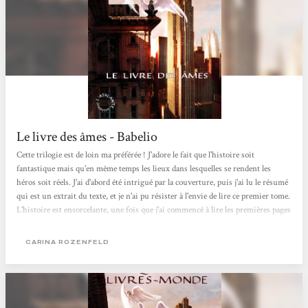
Le livre des âmes - Babelio
Cette trilogie est de loin ma préférée ! J'adore le fait que l'histoire soit
fantastique mais qu'en même temps les lieux dans lesquelles se rendent les
héros soit réels. J'ai d'abord été intrigué par la couverture, puis j'ai lu le résumé
qui est un extrait du texte, et je n'ai pu résister à l'envie de lire ce premier tome.
L'histoire est ensorcelante, une fois que j'ai commencé à lire les premières pages
je n'ai pas pu m'arrêter. J'étais absorbé par l'aventure des héros, Zec et Eden. J'ai
enchaîner les chapitres les uns après les autres. J'ai beaucoup...
CARINA ROZENFELD