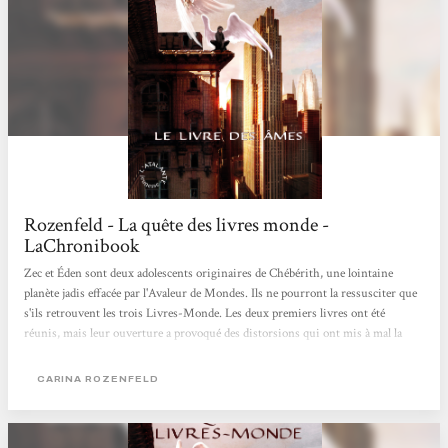
Rozenfeld - La quête des livres monde -
LaChronibook
Zec et Éden sont deux adolescents originaires de Chébérith, une lointaine
planète jadis effacée par l'Avaleur de Mondes. Ils ne pourront la ressusciter que
s'ils retrouvent les trois Livres-Monde. Les deux premiers livres ont été
réunis, mais leur ouverture a provoqué des distorsions qui ont mis à mal la
santé d'Eyver au point de le plonger dans le coma. Sans lui, la quête des Livres-
Monde s'arrête net, car il est le seul à pouvoir lire les indices laissés en
CARINA ROZENFELD
chébérien dans le carnet de Mélior. Et la rentrée approche pour les quatre amis.
Seul motif de satisfaction,...