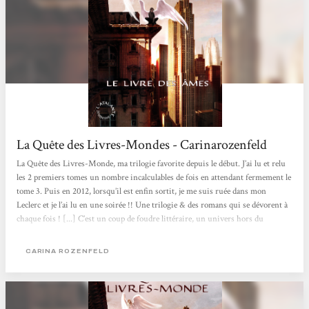
La Quête des Livres-Mondes - Carinarozenfeld
La Quête des Livres-Monde, ma trilogie favorite depuis le début. J’ai lu et relu
les 2 premiers tomes un nombre incalculables de fois en attendant fermement le
tome 3. Puis en 2012, lorsqu’il est enfin sortit, je me suis ruée dans mon
Leclerc et je l’ai lu en une soirée !! Une trilogie & des romans qui se dévorent à
chaque fois ! [...] C’est un coup de foudre littéraire, un univers hors du
commun et des personnages plus qu’attachant. La fin du tome 3 m’a beaucoup
ému & de savoir qu’une « suite » est-là avec La Quête des Pierres de Luet, me
CARINA ROZENFELD
redonne le sourire...