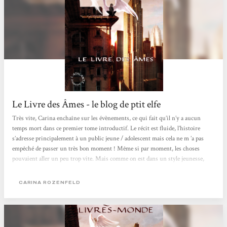
Le Livre des Âmes - le blog de ptit elfe
Très vite, Carina enchaîne sur les évènements, ce qui fait qu’il n’y a aucun
temps mort dans ce premier tome introductif. Le récit est fluide, l’histoire
s’adresse principalement à un public jeune / adolescent mais cela ne m ’a pas
empêché de passer un très bon moment ! Même si par moment, les choses
pouvaient aller un peu trop vite. Mais comme on est dans un style jeunesse,
cela n’a pas bloqué le plaisir de lire ! De plus, l’action prenant place en France,
Carina Rozenfeld nous fait un peu voyager dans certaines contrées de notre
CARINA ROZENFELD
beau pays ! Ses descriptions...