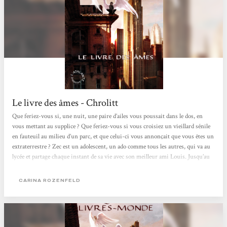
Le livre des âmes - Chrolitt
Que feriez-vous si, une nuit, une paire d’ailes vous poussait dans le dos, en
vous mettant au supplice ? Que feriez-vous si vous croisiez un vieillard sénile
en fauteuil au milieu d’un parc, et que celui-ci vous annonçait que vous êtes un
extraterrestre ? Zec est un adolescent, un ado comme tous les autres, qui va au
lycée et partage chaque instant de sa vie avec son meilleur ami Louis. Jusqu’au
jour où ces questions s’abattent sur lui. Il lui faut faire face à une nouvelle et
dure réalité : héritier d’une planète disparue, Zec est l’un des deux seuls à
CARINA ROZENFELD
pouvoir retrouver les livres-mondes...